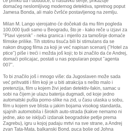
će priliku da i ubuduće, u nastavku serije, prikazuje
domaćeg neslomljivog modernog detektiva, spretnog poput
Jamesa Bonda, ali malo čvršće postavljenog na zemlju.
Milan M. Lango vjerojatno će dočekati da mu film pogleda
100.000 ljudi samo u Beogradu, što je - kako reče u izjavi za
"Plavi vjesnik" - neka granica i mjerilo za tamošnje domaće
filmske prilike. Tih stotinu tisuća bili bi stimulans da se
nakon drugog filma za koji je već napisan scenarij ("Hotel za
ptice") piše i treći i možda još koji; to bi značilo da će Andrej,
domaći policajac, postati u nas popularan poput "agenta
007".
To bi značilo još i mnogo više: da Jugoslaven može sada
već prihvatiti i film koji je u biti atrakcija s nešto malo i
pretenzija, film u kojem živi jedan detektiv-fakin, samac u
sobi na čijem je ulazu baterija dugmadi, od koje jedno
automatski pušta porno-slike na zid, u času ulaska u sobu,
film u kojem sve blista u jakim bojama visokog standarda,
sjajnih automobila i širokih auto-strada (kakve nemamo ni
jedne, ako se isključi izdanak beogradske petlje prema
Zagrebu), igru u kojoj padaju mrtvi na sve strane, a Andrej
zvan Tata-Mata, balkanski Bond, puca bolje od Johna