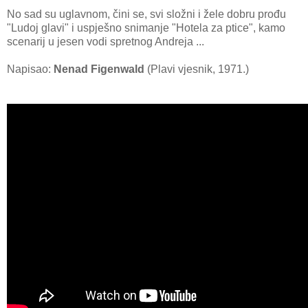
No sad su uglavnom, čini se, svi složni i žele dobru prođu
"Ludoj glavi" i uspješno snimanje "Hotela za ptice", kamo
scenarij u jesen vodi spretnog Andreja ...
Napisao:
Nenad Figenwald
(Plavi vjesnik, 1971.)