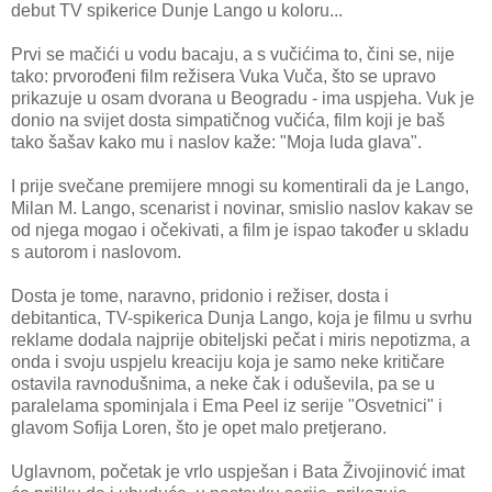
debut TV spikerice Dunje Lango u koloru...
Prvi se mačići u vodu bacaju, a s vučićima to, čini se, nije
tako: prvorođeni film režisera Vuka Vuča, što se upravo
prikazuje u osam dvorana u Beogradu - ima uspjeha. Vuk je
donio na svijet dosta simpatičnog vučića, film koji je baš
tako šašav kako mu i naslov kaže: "Moja luda glava".
I prije svečane premijere mnogi su komentirali da je Lango,
Milan M. Lango, scenarist i novinar, smislio naslov kakav se
od njega mogao i očekivati, a film je ispao također u skladu
s autorom i naslovom.
Dosta je tome, naravno, pridonio i režiser, dosta i
debitantica, TV-spikerica Dunja Lango, koja je filmu u svrhu
reklame dodala najprije obiteljski pečat i miris nepotizma, a
onda i svoju uspjelu kreaciju koja je samo neke kritičare
ostavila ravnodušnima, a neke čak i oduševila, pa se u
paralelama spominjala i Ema Peel iz serije "Osvetnici" i
glavom Sofija Loren, što je opet malo pretjerano.
Uglavnom, početak je vrlo uspješan i Bata Živojinović imat