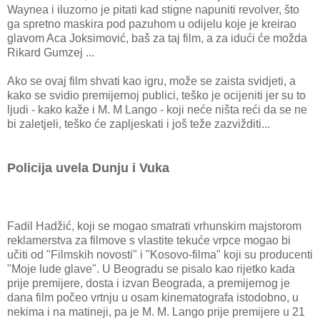
Waynea i iluzorno je pitati kad stigne napuniti revolver, što
ga spretno maskira pod pazuhom u odijelu koje je kreirao
glavom Aca Joksimović, baš za taj film, a za idući će možda
Rikard Gumzej ...
Ako se ovaj film shvati kao igru, može se zaista svidjeti, a
kako se svidio premijernoj publici, teško je ocijeniti jer su to
ljudi - kako kaže i M. M Lango - koji neće ništa reći da se ne
bi zaletjeli, teško će zapljeskati i još teže zazvižditi...
Policija uvela Dunju i Vuka
Fadil Hadžić, koji se mogao smatrati vrhunskim majstorom
reklamerstva za filmove s vlastite tekuće vrpce mogao bi
učiti od "Filmskih novosti" i "Kosovo-filma" koji su producenti
"Moje lude glave". U Beogradu se pisalo kao rijetko kada
prije premijere, dosta i izvan Beograda, a premijernog je
dana film počeo vrtnju u osam kinematografa istodobno, u
nekima i na matineji, pa je M. M. Lango prije premijere u 21