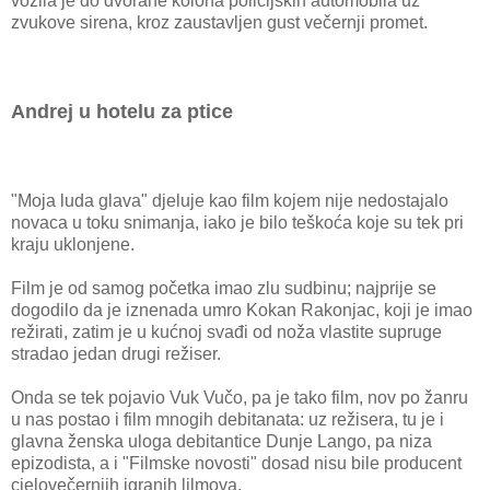
vozila je do dvorane kolona policijskih automobila uz
zvukove sirena, kroz zaustavljen gust večernji promet.
Andrej u hotelu za ptice
"Moja luda glava" djeluje kao film kojem nije nedostajalo
novaca u toku snimanja, iako je bilo teškoća koje su tek pri
kraju uklonjene.
Film je od samog početka imao zlu sudbinu; najprije se
dogodilo da je iznenada umro Kokan Rakonjac, koji je imao
režirati, zatim je u kućnoj svađi od noža vlastite supruge
stradao jedan drugi režiser.
Onda se tek pojavio Vuk Vučo, pa je tako film, nov po žanru
u nas postao i film mnogih debitanata: uz režisera, tu je i
glavna ženska uloga debitantice Dunje Lango, pa niza
epizodista, a i "Filmske novosti" dosad nisu bile producent
cjelovečernjih igranih lilmova.