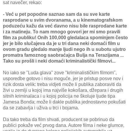
sat navečer, rekao:
- Već u pet popodne saznao sam da su sve karte
rasprodane u svim dvoranama, a u kinematografskom
poduzeću kažu da već davno nisu bile rasprodane karte
i za matineju. To nam mnogo govori jer mi smo pravili
film za publiku! Onih 100,000 gledalaca spominjem često
jer je bilo slučajeva da je u tri dana neki domaći film u
ovom gradu gledalo manje ljudi nego ih u subotu ujutro
promatra famoznog saobraćajca Bulja na Terazijama ...
Tako su prošli i neki domaći kriminalistički filmovi...
No iako se "Luda glava" zove "kriminalističkim filmom",
usporedbe gotovo i nisu moguće, jer je pristup posve nov i
rizik dosta velik: treba vidjeti može li publika zaboraviti da
živi u zemlji u kojoj ima najviše kokošara, džepara i drugih
sitnih kriminalaca i u kojoj policija ne školuje ljude tipa
Jamesa Bonda; može li dakle publika jednostavno pokušati
da se zabavlja i uživa u trci i bojama.
Da tako treba da film shvati, producent se pobrinuo da
publici pokaže već prvog dana. Autore filma i neke glumce,