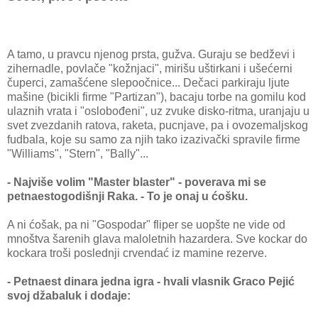
A tamo, u pravcu njenog prsta, gužva. Guraju se bedževi i
zihernadle, povlače "kožnjaci", mirišu uštirkani i ušećerni
čuperci, zamašćene slepoočnice... Dečaci parkiraju ljute
mašine (bicikli firme "Partizan"), bacaju torbe na gomilu kod
ulaznih vrata i "oslobođeni", uz zvuke disko-ritma, uranjaju u
svet zvezdanih ratova, raketa, pucnjave, pa i ovozemaljskog
fudbala, koje su samo za njih tako izazivački spravile firme
"Williams", "Stern", "Bally"...
- Najviše volim "Master blaster" - poverava mi se
petnaestogodišnji Raka. - To je onaj u ćošku.
A ni ćošak, pa ni "Gospodar" fliper se uopšte ne vide od
mnoštva šarenih glava maloletnih hazardera. Sve kockar do
kockara troši poslednji crvendać iz mamine rezerve.
- Petnaest dinara jedna igra - hvali vlasnik Graco Pejić
svoj džabaluk i dodaje: