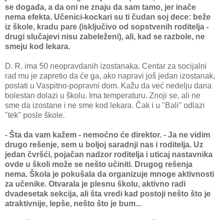
se događa, a da oni ne znaju da sam tamo, jer inače
nema efekta. Učenici-kockari su ti čudan soj dece: beže
iz škole, kradu pare (isključivo od sopstvenih roditelja -
drugi slučajevi nisu zabeleženi), ali, kad se razbole, ne
smeju kod lekara.
D. R. ima 50 neopravdanih izostanaka. Centar za socijalni
rad mu je zapretio da će ga, ako napravi još jedan izostanak,
poslati u Vaspitno-popravni dom. Kažu da već nedelju dana
bolestan dolazi u školu. Ima temperaturu. Znoji se, ali ne
sme da izostane i ne sme kod lekara. Čak i u "Bali" odlazi
"tek" posle škole.
- Šta da vam kažem - nemoćno će direktor. - Ja ne vidim
drugo rešenje, sem u boljoj saradnji nas i roditelja. Uz
jedan čvršći, pojačan nadzor roditelja i uticaj nastavnika
ovde u školi može se nešto učiniti. Drugog rešenja
nema. Škola je pokušala da organizuje mnoge aktivnosti
za učenike. Otvarala je plesnu školu, aktivno radi
dvadesetak sekcija, ali šta vredi kad postoji nešto što je
atraktivnije, lepše, nešto što je bum...