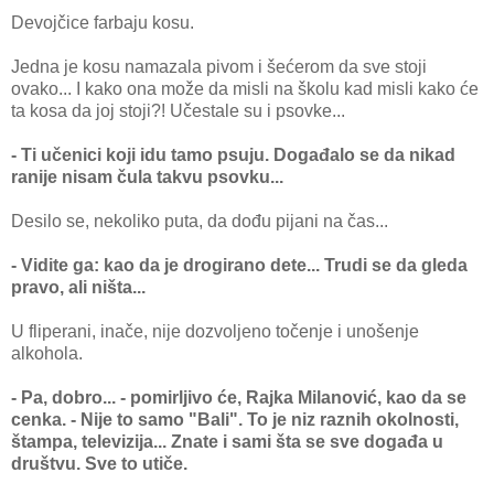
Devojčice farbaju kosu.
Jedna je kosu namazala pivom i šećerom da sve stoji
ovako... I kako ona može da misli na školu kad misli kako će
ta kosa da joj stoji?! Učestale su i psovke...
- Ti učenici koji idu tamo psuju. Događalo se da nikad
ranije nisam čula takvu psovku...
Desilo se, nekoliko puta, da dođu pijani na čas...
- Vidite ga: kao da je drogirano dete... Trudi se da gleda
pravo, ali ništa...
U fliperani, inače, nije dozvoljeno točenje i unošenje
alkohola.
- Pa, dobro... - pomirljivo će, Rajka Milanović, kao da se
cenka. - Nije to samo "Bali". To je niz raznih okolnosti,
štampa, televizija... Znate i sami šta se sve događa u
društvu. Sve to utiče.