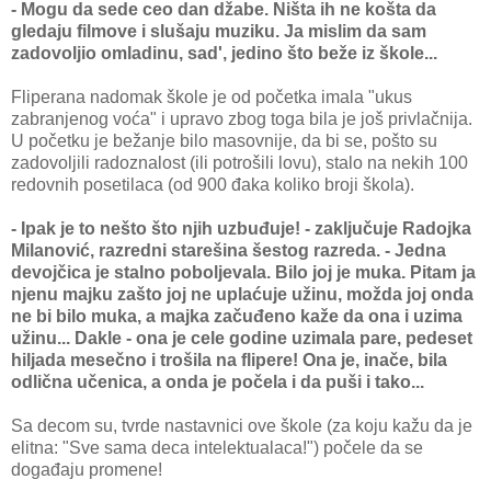
- Mogu da sede ceo dan džabe. Ništa ih ne košta da
gledaju filmove i slušaju muziku. Ja mislim da sam
zadovoljio omladinu, sad', jedino što beže iz škole...
Fliperana nadomak škole je od početka imala "ukus
zabranjenog voća" i upravo zbog toga bila je još privlačnija.
U početku je bežanje bilo masovnije, da bi se, pošto su
zadovoljili radoznalost (ili potrošili lovu), stalo na nekih 100
redovnih posetilaca (od 900 đaka koliko broji škola).
- Ipak je to nešto što njih uzbuđuje! - zaključuje Radojka
Milanović, razredni starešina šestog razreda. - Jedna
devojčica je stalno poboljevala. Bilo joj je muka. Pitam ja
njenu majku zašto joj ne uplaćuje užinu, možda joj onda
ne bi bilo muka, a majka začuđeno kaže da ona i uzima
užinu... Dakle - ona je cele godine uzimala pare, pedeset
hiljada mesečno i trošila na flipere! Ona je, inače, bila
odlična učenica, a onda je počela i da puši i tako...
Sa decom su, tvrde nastavnici ove škole (za koju kažu da je
elitna: "Sve sama deca intelektualaca!") počele da se
događaju promene!