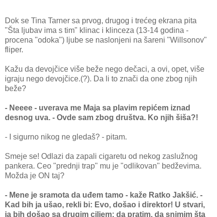
Dok se Tina Tarner sa prvog, drugog i trećeg ekrana pita
"Šta ljubav ima s tim" klinac i klinceza (13-14 godina -
procena "odoka") ljube se naslonjeni na šareni "Willsonov"
fliper.
Kažu da devojčice više beže nego dečaci, a ovi, opet, više
igraju nego devojčice.(?). Da li to znači da one zbog njih
beže?
- Neeee - uverava me Maja sa plavim repićem iznad
desnog uva. - Ovde sam zbog društva. Ko njih šiša?!
- I sigurno nikog ne gledaš? - pitam.
Smeje se! Odlazi da zapali cigaretu od nekog zaslužnog
pankera. Ceo "prednji trap" mu je "odlikovan" bedževima.
Možda je ON taj?
- Mene je sramota da uđem tamo - kaže Ratko Jakšić. -
Kad bih ja ušao, rekli bi: Evo, došao i direktor! U stvari,
ja bih došao sa drugim ciljem: da pratim, da snimim šta