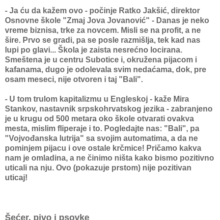
- Ja ću da kažem ovo - počinje Ratko Jakšić, direktor
Osnovne škole "Zmaj Jova Jovanović" - Danas je neko
vreme biznisa, trke za novcem. Misli se na profit, a ne
šire. Prvo se gradi, pa se posle razmišlja, tek kad nas
lupi po glavi... Škola je zaista nesrećno locirana.
Smeštena je u centru Subotice i, okružena pijacom i
kafanama, dugo je odolevala svim nedaćama, dok, pre
osam meseci, nije otvoren i taj "Bali".
- U tom trulom kapitalizmu u Engleskoj - kaže Mira
Stankov, nastavnik srpskohrvatskog jezika -
zabranjeno
je u krugu od 500 metara oko škole otvarati ovakva
mesta, mislim fliperaje i to. Pogledajte nas: "Bali", pa
"Vojvođanska lutrija" sa svojim automatima, a da ne
pominjem pijacu i ove ostale krčmice! Pričamo kakva
nam je omladina, a ne činimo ništa kako bismo pozitivno
uticali na nju. Ovo (pokazuje prstom) nije pozitivan
uticaj!
Šećer, pivo i psovke