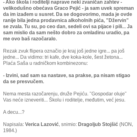
- Ako škola i roditelji naprave neki zvaničan zahtev -
velikodušno obećava Graco Pejić - ja sam uvek spreman
da im izađem u susret. Da se dogovorimo, mada je ovde
ranije bila jedna prodavnica alkoholnih pića, "Džervin"
se zvala. Tu su, po ceo dan, sedeli ovi sa pijace i pili... Ja
sam mislio da sam nešto dobro za omladinu uradio, pa
me ovo baš razočaralo.
Rezak zvuk flipera označio je kraj još jedne igre... pa još
jedne... Da vidimo: tri kafe, dve koka-kole, šest žetona...
Plaća Saša u radničkom kombinezonu:
- Izvini, sad sam sa nastave, sa prakse, pa nisam stigao
da se presvučem.
Nema mesta razočarenju, druže Pejiću. "Gospodar oluje"
Vas neće izneveriti... Školu i roditelje, međutim, već jesu.
A decu...?
Napisala:
Verica Lazović
, snimio:
Dragoljub Stojšić
(NON,
1984.)