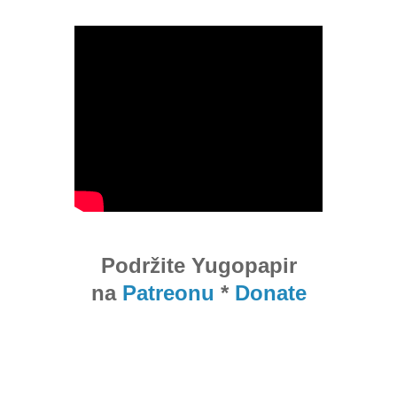
Podržite Yugopapir
na
Patreonu
*
Donate