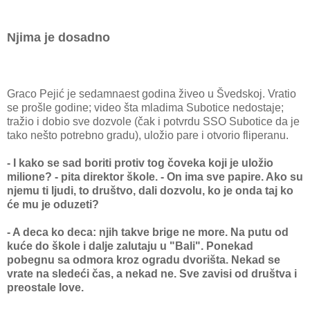
Njima je dosadno
Graco Pejić je sedamnaest godina živeo u Švedskoj. Vratio
se prošle godine; video šta mladima Subotice nedostaje;
tražio i dobio sve dozvole (čak i potvrdu SSO Subotice da je
tako nešto potrebno gradu), uložio pare i otvorio fliperanu.
- I kako se sad boriti protiv tog čoveka koji je uložio
milione? - pita direktor škole. - On ima sve papire. Ako su
njemu ti ljudi, to društvo, dali dozvolu, ko je onda taj ko
će mu je oduzeti?
- A deca ko deca: njih takve brige ne more. Na putu od
kuće do škole i dalje zalutaju u "Bali". Ponekad
pobegnu sa odmora kroz ogradu dvorišta. Nekad se
vrate na sledeći čas, a nekad ne. Sve zavisi od društva i
preostale love.