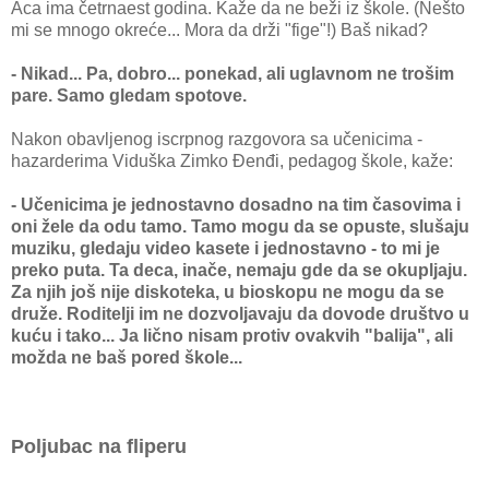
Aca ima četrnaest godina. Kaže da ne beži iz škole. (Nešto
mi se mnogo okreće... Mora da drži "fige"!) Baš nikad?
- Nikad... Pa, dobro... ponekad, ali uglavnom ne trošim
pare. Samo gledam spotove.
Nakon obavljenog iscrpnog razgovora sa učenicima -
hazarderima Viduška Zimko Đenđi, pedagog škole, kaže:
- Učenicima je jednostavno dosadno na tim časovima i
oni žele da odu tamo. Tamo mogu da se opuste, slušaju
muziku, gledaju video kasete i jednostavno - to mi je
preko puta. Ta deca, inače, nemaju gde da se okupljaju.
Za njih još nije diskoteka, u bioskopu ne mogu da se
druže. Roditelji im ne dozvoljavaju da dovode društvo u
kuću i tako... Ja lično nisam protiv ovakvih "balija", ali
možda ne baš pored škole...
Poljubac na fliperu