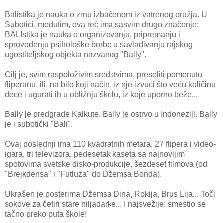
Balistika je nauka o zrnu izbačenom iz vatrenog oružja. U
Subotici, međutim, ova reč ima sasvim drugo značenje:
BALIstika je nauka o organizovanju, pripremanju i
sprovođenju psihološke borbe u savlađivanju rajskog
ugostiteljskog objekta nazvanog "Bally".
Cilj je, svim raspoloživim sredstvima, preseliti pomenutu
fliperanu, ili, na bilo koji način, iz nje izvući što veću količinu
dece i ugurati ih u obližnju školu, iz koje uporno beže...
Bally je predgrađe Kalkute. Bally je ostrvo u Indoneziji. Bally
je i subotički "Bali".
Ovaj poslednji ima 110 kvadratnih metara, 27 flipera i video-
igara, tri televizora, pedesetak kaseta sa najnovijim
spotovima svetske disko-produkcije, šezdeset filmova (od
"Brejkdensa" i "Futluza" do Džemsa Bonda).
Ukrašen je posterima Džemsa Dina, Rokija, Brus Lija... Toči
sokove za četiri stare hiljadarke... I najsvežije: smestio se
tačno preko puta škole!