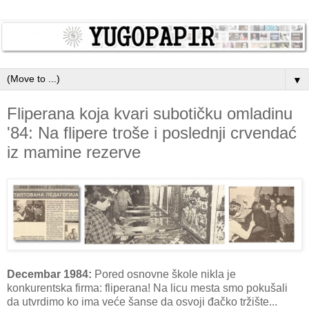
▼
Fliperana koja kvari subotičku omladinu
'84: Na flipere troše i poslednji crvendać
iz mamine rezerve
Decembar 1984:
Pored osnovne škole nikla je
konkurentska firma: fliperana! Na licu mesta smo pokušali
da utvrdimo ko ima veće šanse da osvoji đačko tržište...