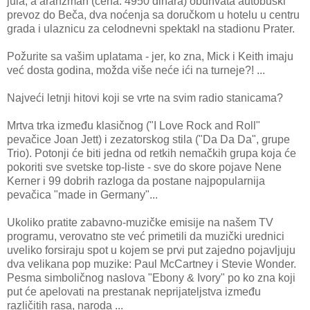
jula, a aranžman (cena: 4950 dinara) obuhvata autobuski
prevoz do Beča, dva noćenja sa doručkom u hotelu u centru
grada i ulaznicu za celodnevni spektakl na stadionu Prater.
Požurite sa vašim uplatama - jer, ko zna, Mick i Keith imaju
već dosta godina, možda više neće ići na turneje?! ...
Najveći letnji hitovi koji se vrte na svim radio stanicama?
Mrtva trka između klasičnog ("I Love Rock and Roll"
pevačice Joan Jett) i zezatorskog stila ("Da Da Da", grupe
Trio). Potonji će biti jedna od retkih nemačkih grupa koja će
pokoriti sve svetske top-liste - sve do skore pojave Nene
Kerner i 99 dobrih razloga da postane najpopularnija
pevačica "made in Germany"...
Ukoliko pratite zabavno-muzičke emisije na našem TV
programu, verovatno ste već primetili da muzički urednici
uveliko forsiraju spot u kojem se prvi put zajedno pojavljuju
dva velikana pop muzike: Paul McCartney i Stevie Wonder.
Pesma simboličnog naslova "Ebony & Ivory" po ko zna koji
put će apelovati na prestanak neprijateljstva između
različitih rasa, naroda ...