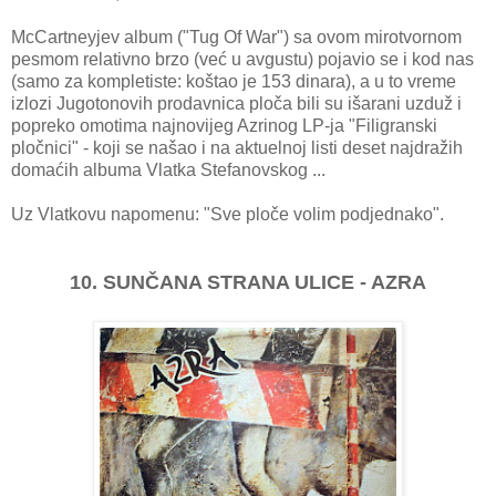
McCartneyjev album ("Tug Of War") sa ovom mirotvornom
pesmom relativno brzo (već u avgustu) pojavio se i kod nas
(samo za kompletiste: koštao je 153 dinara), a u to vreme
izlozi Jugotonovih prodavnica ploča bili su išarani uzduž i
popreko omotima najnovijeg Azrinog LP-ja "Filigranski
pločnici" - koji se našao i na aktuelnoj listi deset najdražih
domaćih albuma Vlatka Stefanovskog ...
Uz Vlatkovu napomenu: "Sve ploče volim podjednako".
10. SUNČANA STRANA ULICE - AZRA