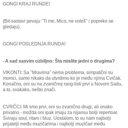
GONG! KRAJ RUNDE!
(Bit-sastavi pevaju "Ti me, Mico, ne voleš" i popreko se
gledaju).
GONG! POSLEDNJA RUNDA!
- A sad sasvim ozbiljno: Šta mislite jedni o drugima?
VIKONTI: Sa "Mravima" nema problema, simpatični su
momci, samo nikako da utvrdimo ko je među njima Cvrčak.
Konačno, oni su na zvaničnoj rang-listi prvi u Novom Sadu,
a to, svakako, nešto znači.
CVRČCI: Mi smo prvi, oni su zvanično drugi, ali onako
privatno - možda oni ipak imaju za nijansu bolji repertoar.
Sviraju soul, ritam i bluz. Uostalom, to su nam najbolji
prijatelji među muzičarima i najbolji muzičari među