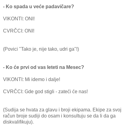
- Ko spada u veće padavičare?
VIKONTI: ONI!
CVRČCI: ONI!
(Povici "Tako je, nije tako, udri ga"!)
- Ko će prvi od vas leteti na Mesec?
VIKONTI: Mi idemo i dalje!
CVRČCI: Gde god stigli - zateći će nas!
(Sudija se hvata za glavu i broji ekipama. Ekipe za svoj
račun broje sudiji do osam i konsultuju se da li da ga
diskvalifikuju).