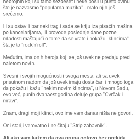
nebrojnih koji su tamo šezdeset i neke pošli u pustolovinu
što je nazvasmo "popularna muzika" - malo njih još
srećemo.
Ili su ostavili bar neki trag i sada se kriju iza pisaćih mašina
po kancelarijama, ili provode poslednje dane pozne
mladosti maštajući o tome da se vrate i pokažu "klincima"
šta je to "rock'n'roll".
Međutim, ima onih heroja koji se još uvek ne predaju pred
naletom novih.
Svesni i svojih mogućnosti i svoga mesta, ali sa uvek
prisutnom nadom da još uvek imaju dosta čari i mnogo toga
da pokažu i kažu "nekim novim klincima", u Novom Sadu,
evo već, punih dvanaest godina deluje grupa "Cvrčak i
mravi".
Znam, dragi moji klinci, ovo ime vam danas ništa ne govori.
Oni stariji verovatno i ne čitaju "Strip zabavnik".
Ali ako vam kažem da ova grupa gotovo bez prekida