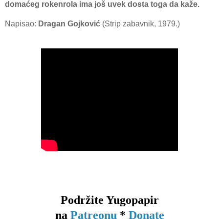
domaćeg rokenrola ima još uvek dosta toga da kaže.
Napisao:
Dragan Gojković
(Strip zabavnik, 1979.)
Podržite Yugopapir
na
Patreonu
*
Donate