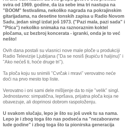
svira od 1969. godine, da iza sebe ima tri nastupa na
"BOOM" festivalima, nekoliko nagrada na pokrajinskim
gitarijadama, na desetine tonskih zapisa u Radio Novom
Sadu, jedan singl izdat još 1973. ("Pazi mala, pazi sada" i
"Ptica") nekoliko snimaka na raznoraznim koktel
pločama, uz bezbroj koncerata - igranki, onda je to već
nešto!
Ovih dana postali su vlasnici nove male ploče u produkciji
Radio Televizije Ljubljana ("Da se nosiš (kupiću ti haljinu)" i
"Ako nećeš ti, hoće druge tri").
Ta ploča koju su snimili "Cvrčak i mravi" verovatno neće
doći na prvo mesto top liste.
Verovatno i oni sami dele mišljenje da to nije "velik" singl.
Jednostavno: simpatična, lepršava, prijatna ploča koja ne
obavezuje, ali doprinosi dobrom raspoloženju.
U svakom slučaju, lepo je što su još uvek tu sa nama.
Lepo je i zbog toga što nas podseća na "nezaboravne
lude godine" i zbog toga što ta pionirska generacija