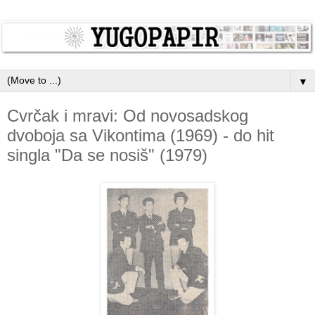
▼
Cvrčak i mravi: Od novosadskog
dvoboja sa Vikontima (1969) - do hit
singla "Da se nosiš" (1979)