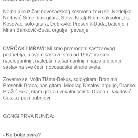
Najbolji muzičari novosadskog kosmosa zovu se: Nedeljko
Nerlović-Šime, bas-gitara, Steva Kiralj-Njum, saksofon, Ika
Kosovac, solo-gitara, Dubravko Prosenik-Duda, baterije, i
Milan Banković-Buca, orgulje i pevanje.
CVRČAK I MRAVI:
Mi smo prvorođeni sastav ovog
podneblja, u ovom sastavu smo od 1967, mi smo
najelegantniji, najlepši, najšarmantniji i najzaljubljeniji
sastav na sve četiri novosadske strane sveta.
Zovemo se: Vojin Tišma-Bekus, solo-gitara, Branimir
Prosenik-Braca, bas-gitara, Miodrag Đisalov, orgulje, Branko
Pražić-Brka, ritam-gitara i vokalni solista Dragan Davidović-
Gus, uz put i bubnjevi.
GONG! PRVA RUNDA:
- Ko bolje svira?