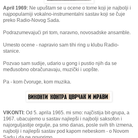
April 1969:
Ne upuštam se u ocene o tome koji je najbolji i
najpopularniji vokalno-instrumentalni sastav koji se čuje
preko Radio-Novog Sada.
Podrazumevajući pri tom, naravno, novosadske ansamble.
Umesto ocene - napravio sam tihi ring u klubu Radio-
stanice.
Pozvao sam sudije, udario u gong i pustio njih da se
međusobno obračunavaju, muzički i uopšte.
Pa - kom čvoruge, kom muzika.
VIKONTI:
Od 5. aprila 1965. mi smo: najčistija bit-grupa, a
1967. ubacujemo u sastav najlepši i najbolji saksofon i
najorguljastije orgulje, pa smo danas, posle svih tih izmena,
najbolji i najlepši sastav pod kapom nebeskom - o Novom
Sadu i da ne govorimo.