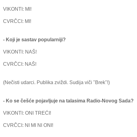
VIKONTI: MI!
CVRČCI: MI!
- Koji je sastav popularniji?
VIKONTI: NAŠ!
CVRČCI: NAŠ!
(Nečisti udarci. Publika zviždi. Sudija viči "Brek"!)
- Ko se češće pojavljuje na talasima Radio-Novog Sada?
VIKONTI: ONI TREĆI!
CVRČCI: NI MI NI ONI!