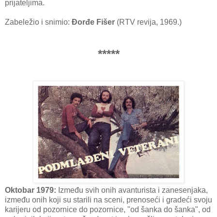
prijateljima.
Zabeležio i snimio:
Đorđe Fišer
(RTV revija, 1969.)
*****
Oktobar 1979:
Između svih onih avanturista i zanesenjaka,
između onih koji su starili na sceni, prenoseći i gradeći svoju
karijeru od pozornice do pozornice, "od šanka do šanka", od