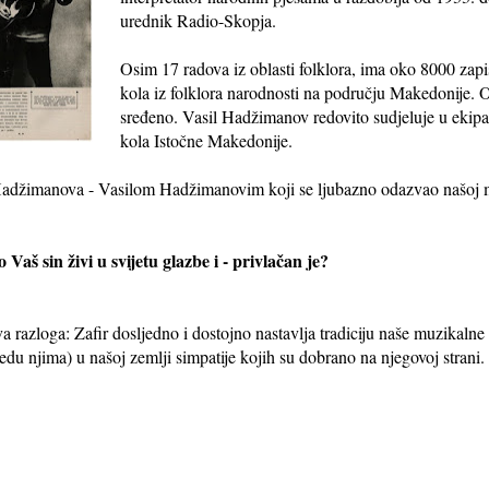
urednik Radio-Skopja.
Osim 17 radova iz oblasti folklora, ima oko 8000 za
kola iz folklora narodnosti na području Makedonije. O
sređeno. Vasil Hadžimanov redovito sudjeluje u ekip
kola Istočne Makedonije.
adžimanova - Vasilom Hadžimanovim koji se ljubazno odazvao našoj mo
o Vaš sin živi u svijetu glazbe i - privlačan je?
 razloga: Zafir dosljedno i dostojno nastavlja tradiciju naše muzikalne p
du njima) u našoj zemlji simpatije kojih su dobrano na njegovoj strani.