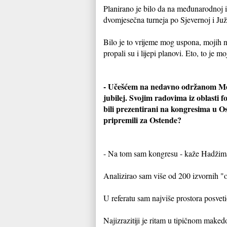
Planirano je bilo da na međunarodnoj i
dvomjesečna turneja po Sjevernoj i Ju
Bilo je to vrijeme mog uspona, mojih na
propali su i lijepi planovi. Eto, to je m
- Učešćem na nedavno održanom Među
jubilej. Svojim radovima iz oblasti fo
bili prezentirani na kongresima u Os
pripremili za Ostende?
- Na tom sam kongresu - kaže Hadžima
Analizirao sam više od 200 izvornih "o
U referatu sam najviše prostora posv
Najizrazitiji je ritam u tipičnom ma