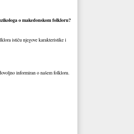
muzikologa o makedonskom folkloru?
lora ističu njegove karakteristike i
e dovoljno informiran o našem folkloru.