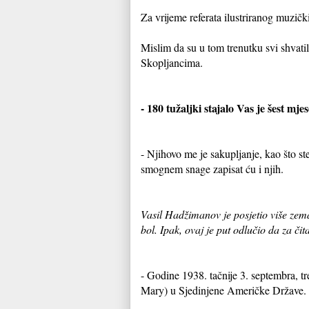
Za vrijeme referata ilustriranog muzičk
Mislim da su u tom trenutku svi shvatil
Skopljancima.
- 180 tužaljki stajalo Vas je šest mje
- Njihovo me je sakupljanje, kao što st
smognem snage zapisat ću i njih.
Vasil Hadžimanov je posjetio više zem
bol. Ipak, ovaj je put odlučio da za či
- Godine 1938. tačnije 3. septembra, t
Mary) u Sjedinjene Američke Države. Na