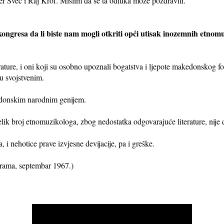
r Svec i Raj Krof. Mislim da se ta odluka može pozdraviti.
ongresa da li biste nam mogli otkriti opći utisak inozemnih etno
ature, i oni koji su osobno upoznali bogatstva i ljepote makedonskog folk
mu svojstvenim.
kedonskim narodnim genijem.
velik broj etnomuzikologa, zbog nedostatka odgovarajuće literature, nij
 i nehotice prave izvjesne devijacije, pa i greške.
erama, septembar 1967.)