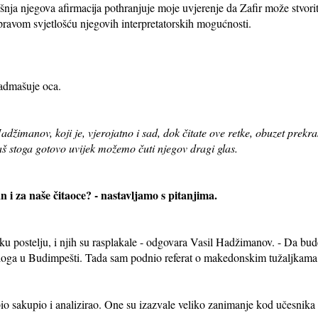
nja njegova afirmacija pothranjuje moje uvjerenje da Zafir može stvoriti
 pravom svjetlošću njegovih interpretatorskih mogućnosti.
nadmašuje oca.
adžimanov, koji je, vjerojatno i sad, dok čitate ove retke, obuzet prek
Baš stoga gotovo uvijek možemo čuti njegov dragi glas.
an i za naše čitaoce? - nastavljamo s pitanjima.
čku postelju, i njih su rasplakale - odgovara Vasil Hadžimanov. - Da bu
a u Budimpešti. Tada sam podnio referat o makedonskim tužaljkama n
h bio sakupio i analizirao. One su izazvale veliko zanimanje kod učesnik