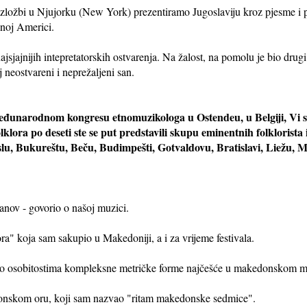
zložbi u Njujorku (New York) prezentiramo Jugoslaviju kroz pjesme i pl
žnoj Americi.
jsjajnijih intepretatorskih ostvarenja. Na žalost, na pomolu je bio drugi 
oj neostvareni i neprežaljeni san.
narodnom kongresu etnomuzikologa u Ostendeu, u Belgiji, Vi ste 
lklora po deseti ste se put predstavili skupu eminentnih folklorista i
lu, Bukureštu, Beču, Budimpešti, Gotvaldovu, Bratislavi, Liežu, Mos
nov - govorio o našoj muzici.
ra" koja sam sakupio u Makedoniji, a i za vrijeme festivala.
etio osobitostima kompleksne metričke forme najčešće u makedonskom 
kedonskom oru, koji sam nazvao "ritam makedonske sedmice".