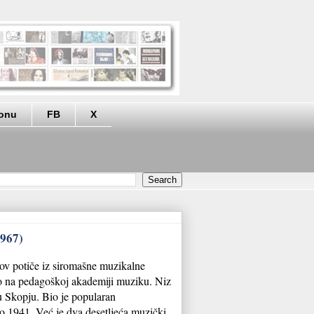
eonu
FB
X
1967)
v potiče iz siromašne muzikalne
rao na pedagoškoj akademiji muziku. Niz
u Skopju. Bio je popularan
do 1941. Već je dva desetljeća muzički