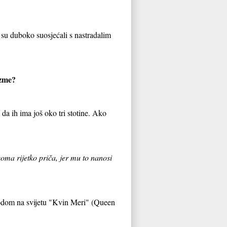
a su duboko suosjećali s nastradalim
izme?
da ih ima još oko tri stotine. Ako
ma rijetko priča, jer mu to nanosi
brodom na svijetu "Kvin Meri" (Queen