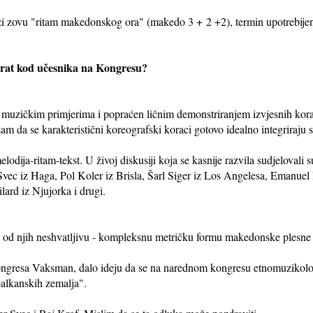
zi zovu "ritam makedonskog ora" (makedo 3 + 2 +2), termin upotrebijen
ferat kod učesnika na Kongresu?
tim muzičkim primjerima i popraćen ličnim demonstriranjem izvjesnih kora
am da se karakteristični koreografski koraci gotovo idealno integriraj
melodija-ritam-tekst. U živoj diskusiji koja se kasnije razvila sudjelova
Svec iz Haga, Pol Koler iz Brisla, Šarl Siger iz Los Angelesa, Emanuel
lard iz Njujorka i drugi.
eke od njih neshvatljivu - kompleksnu metričku formu makedonske plesne
Kongresa Vaksman, dalo ideju da se na narednom kongresu etnomuzikolo
alkanskih zemalja".