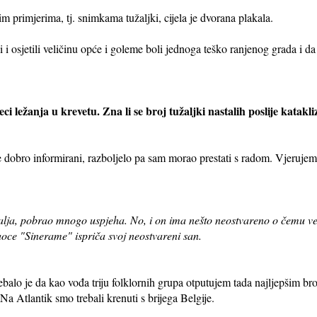
im primjerima, tj. snimkama tužaljki, cijela je dvorana plakala.
i i osjetili veličinu opće i goleme boli jednoga teško ranjenog grada i d
seci ležanja u krevetu. Zna li se broj tužaljki nastalih poslije katakl
e dobro informirani, razboljelo pa sam morao prestati s radom. Vjerujem 
alja, pobrao mnogo uspjeha. No, i on ima nešto neostvareno o čemu veo
taoce "Sinerame" ispriča svoj neostvareni san.
rebalo je da kao vođa triju folklornih grupa otputujem tada najljepšim 
 Atlantik smo trebali krenuti s brijega Belgije.