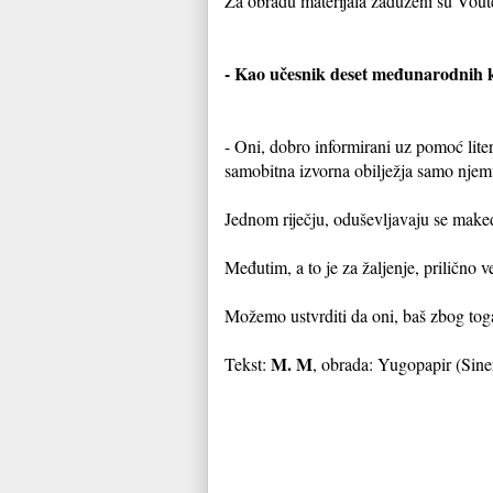
Za obradu materijala zaduženi su Voute
- Kao učesnik deset međunarodnih k
- Oni, dobro informirani uz pomoć liter
samobitna izvorna obilježja samo nje
Jednom riječju, oduševljavaju se ma
Međutim, a to je za žaljenje, prilično 
Možemo ustvrditi da oni, baš zbog toga,
M. M
Tekst:
, obrada: Yugopapir (Sin