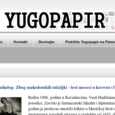
ru
Kontakt
Donirajte
Podržite Yugopapir na Patr
ikolog: Zbog makedonskih tužaljki - šest meseci u krevetu (
Rođen 1906. godine u Kavadarcima, Vasil Hadžimano
porodice. Završio je farmaceutski fakultet i diplomi
godina je predavao muzički folklor u Muzičkoj školi 
interpretator narodnih pjesama u razdoblja od 1933. 