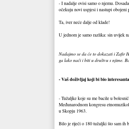
- I nadalje ovisi samo o njemu. Dosadaš
očekuju novi uspjesi i nastupi obojeni
Ta, iver neće dalje od klade!
U jednom je samo razlika: sin uvijek 
Nadajmo se da će to dokazati i Zafir H
ga lako naći i biti u društvu s njime. 
- Vaš doživljaj koji bi bio interesant
- Tužaljke koje su me bacile u bolesni
Međunarodnom kongresu etnomuzikolog
u Skopju 1963.
Bilo je riječi o 180 tužaljki što sam i