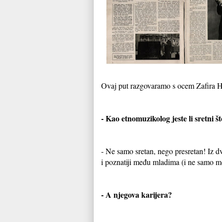
Ovaj put razgovaramo s ocem Zafira H
- Kao etnomuzikolog jeste li sretni št
- Ne samo sretan, nego presretan! Iz dva
i poznatiji među mladima (i ne samo me
- A njegova karijera?