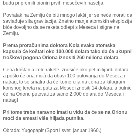
budu pripremili pioniri prvih mesečevih naselja.
Povratak na Zemlju će biti mnogo lakši jer se neće morati da
savlađuje sila gravitacije. Znatno manje atomskih eksplozija
biće dovoljno da se raketa odlepi s Meseca i stigne na
Zemlju.
Prema proračunima doktora Kola svaka atomska
kapsula će koštati oko 100.000 dolara tako da će ukupni
troškovi pogona Oriona iznositi 260 miliona dolara.
Cena koštanja cele rakete iznosiće oko pet milijardi dolara,
a pošto će ona moći da obavi 100 putovanja do Meseca i
natrag, to se smatra da će komercijalna cena za kilogram
korisnog tereta na putu za Mesec iznositi 14 dolara, a putnici
će na Orionu putovati za samo 2.000 dolara do Meseca i
natrag!
Pri tome treba naravno imati u vidu da će se na Orionu
moći da smesti više hiljada putnika.
Obrada: Yugopapir (Sport i svet, januar 1960.)