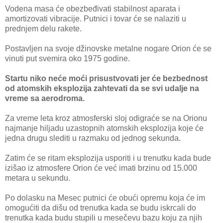
Vodena masa će obezbeđivati stabilnost aparata i
amortizovati vibracije. Putnici i tovar će se nalaziti u
prednjem delu rakete.
Postavljen na svoje džinovske metalne nogare Orion će se
vinuti put svemira oko 1975 godine.
Startu niko neće moći prisustvovati jer će bezbednost
od atomskih eksplozija zahtevati da se svi udalje na
vreme sa aerodroma.
Za vreme leta kroz atmosferski sloj odigraće se na Orionu
najmanje hiljadu uzastopnih atomskih eksplozija koje će
jedna drugu slediti u razmaku od jednog sekunda.
Zatim će se ritam eksplozija usporiti i u trenutku kada bude
izišao iz atmosfere Orion će već imati brzinu od 15.000
metara u sekundu.
Po dolasku na Mesec putnici će obući opremu koja će im
omogućiti da dišu od trenutka kada se budu iskrcali do
trenutka kada budu stupili u mesečevu bazu koju za njih