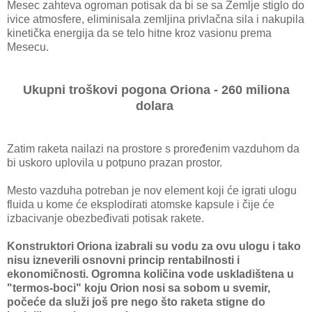
Mesec zahteva ogroman potisak da bi se sa Zemlje stiglo do
ivice atmosfere, eliminisala zemljina privlačna sila i nakupila
kinetička energija da se telo hitne kroz vasionu prema
Mesecu.
Ukupni troškovi pogona Oriona - 260 miliona
dolara
Zatim raketa nailazi na prostore s proređenim vazduhom da
bi uskoro uplovila u potpuno prazan prostor.
Mesto vazduha potreban je nov element koji će igrati ulogu
fluida u kome će eksplodirati atomske kapsule i čije će
izbacivanje obezbeđivati potisak rakete.
Konstruktori Oriona izabrali su vodu za ovu ulogu i tako
nisu izneverili osnovni princip rentabilnosti i
ekonomičnosti. Ogromna količina vode uskladištena u
"termos-boci" koju Orion nosi sa sobom u svemir,
počeće da služi još pre nego što raketa stigne do