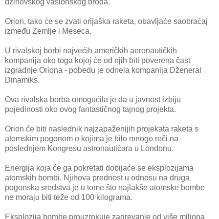
džinovskog vasionskog broda.
Orion, tako će se zvati orijaška raketa, obavljaće saobraćaj
između Zemlje i Meseca.
U rivalskoj borbi najvećih američkih aeronautičkih
kompanija oko toga kojoj će od njih biti poverena čast
izgradnje Oriona - pobedu je odnela kompanija Dženeral
Dinamiks.
Ova rivalska borba omogućila je da u javnost izbiju
pojedinosti oko ovog fantastičnog tajnog projekta.
Orion će biti naslednik najzapaženijih projekata raketa s
atomskim pogonom o kojima je bilo mnogo reči na
poslednjem Kongresu astronautičara u Londonu.
Energija koja će ga pokretati dobijaće se eksplozijama
atomskih bombi. Njihova prednost u odnosu na druga
pogonska sredstva je u tome što najlakše atomske bombe
ne moraju biti teže od 100 kilograma.
Eksplozija bombe prouzrokuje zagrevanje od više miliona