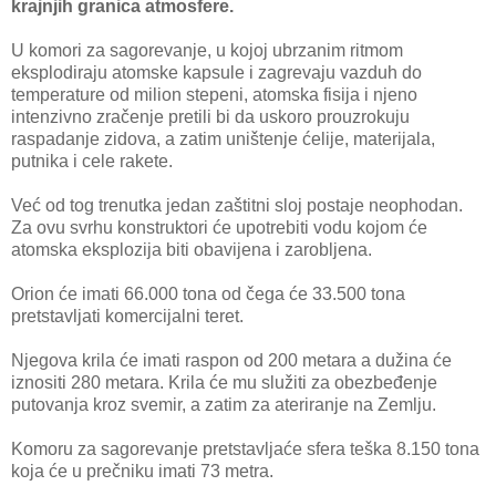
krajnjih granica atmosfere.
U komori za sagorevanje, u kojoj ubrzanim ritmom
eksplodiraju atomske kapsule i zagrevaju vazduh do
temperature od milion stepeni, atomska fisija i njeno
intenzivno zračenje pretili bi da uskoro prouzrokuju
raspadanje zidova, a zatim uništenje ćelije, materijala,
putnika i cele rakete.
Već od tog trenutka jedan zaštitni sloj postaje neophodan.
Za ovu svrhu konstruktori će upotrebiti vodu kojom će
atomska eksplozija biti obavijena i zarobljena.
Orion će imati 66.000 tona od čega će 33.500 tona
pretstavljati komercijalni teret.
Njegova krila će imati raspon od 200 metara a dužina će
iznositi 280 metara. Krila će mu služiti za obezbeđenje
putovanja kroz svemir, a zatim za ateriranje na Zemlju.
Komoru za sagorevanje pretstavljaće sfera teška 8.150 tona
koja će u prečniku imati 73 metra.