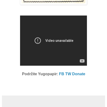
Podržite Yugopapir:
FB
TW
Donate