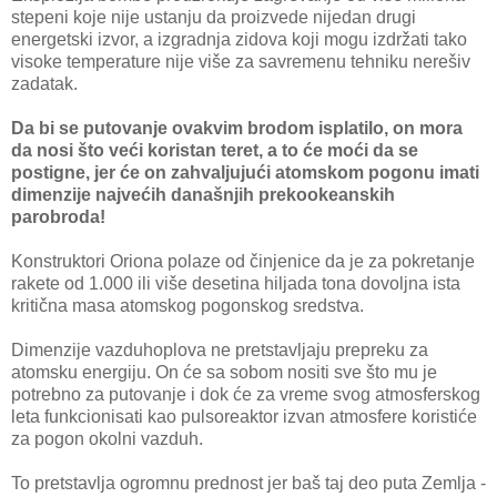
stepeni koje nije ustanju da proizvede nijedan drugi
energetski izvor, a izgradnja zidova koji mogu izdržati tako
visoke temperature nije više za savremenu tehniku nerešiv
zadatak.
Da bi se putovanje ovakvim brodom isplatilo, on mora
da nosi što veći koristan teret, a to će moći da se
postigne, jer će on zahvaljujući atomskom pogonu imati
dimenzije najvećih današnjih prekookeanskih
parobroda!
Konstruktori Oriona polaze od činjenice da je za pokretanje
rakete od 1.000 ili više desetina hiljada tona dovoljna ista
kritična masa atomskog pogonskog sredstva.
Dimenzije vazduhoplova ne pretstavljaju prepreku za
atomsku energiju. On će sa sobom nositi sve što mu je
potrebno za putovanje i dok će za vreme svog atmosferskog
leta funkcionisati kao pulsoreaktor izvan atmosfere koristiće
za pogon okolni vazduh.
To pretstavlja ogromnu prednost jer baš taj deo puta Zemlja -