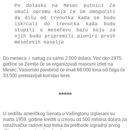
Po dolasku na Mesec putnici će
obući opremu koja će im omogućiti
da dišu od trenutka kada se budu
iskrcali do trenutka kada budu
stupili u mesečevu bazu koju za
njih budu pripremili pioniri prvih
mesečevih naselja
Do meseca i natrag za samo 2.000 dolara. Već oko 1975.
godine sa Zemlje će se organizovati masovni izleti na
Mesec. Vasionski parobrod će imati 66.000 tona od čega će
33.500 pretstavljati koristan teret.
*****
U sedištu američkog Senata u Vašingtonu izglasani su
marta 1959. godine krediti u iznosu od 500 miliona dolara za
istraživačke radove koji treba da prethode izgradnji prvog