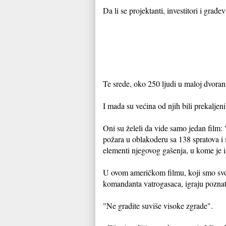
Da li se projektanti, investitori i građ
Te srede, oko 250 ljudi u maloj dvoran
I mada su većina od njih bili prekaljen
Oni su želeli da vide samo jedan film: 
požara u oblakoderu sa 138 spratova i 
elementi njegovog gašenja, u kome je 
U ovom američkom filmu, koji smo svoje
komandanta vatrogasaca, igraju pozna
"Ne gradite suviše visoke zgrade".