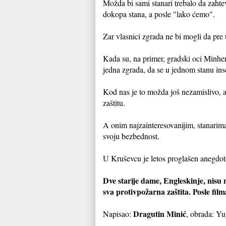
Možda bi sami stanari trebalo da zahtev
dokopa stana, a posle "lako ćemo".
Zar vlasnici zgrada ne bi mogli da pre
Kada su, na primer, gradski oci Minhen
jedna zgrada, da se u jednom stanu insc
Kod nas je to možda još nezamislivo, al
zaštitu.
A onim najzainteresovanijim, stanarima
svoju bezbednost.
U Kruševcu je letos proglašen anegdo
Dve starije dame, Engleskinje, nisu
sva protivpožarna zaštita. Posle fil
Dragutin Minić
Napisao:
, obrada: Yu