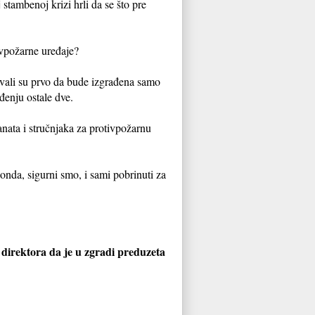
stambenoj krizi hrli da se što pre
ivpožarne uređaje?
evali su prvo da bude izgrađena samo
đenju ostale dve.
anata i stručnjaka za protivpožarnu
onda, sigurni smo, i sami pobrinuti za
 direktora da je u zgradi preduzeta