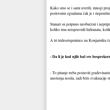
Kako smo se i sami uverili, mnogi proj
poslovnim zgradama čak je i stepenište
Stanari su potpuno neobučeni i nepripr
koliko ima neispravnih hidranata, koli
A tri tridesetspratnice na Konjarniku č
- Da li je kod njih baš sve bespreko
- To pitanje treba postaviti građevinari
unošenja nosila, radi brže evakuacije st