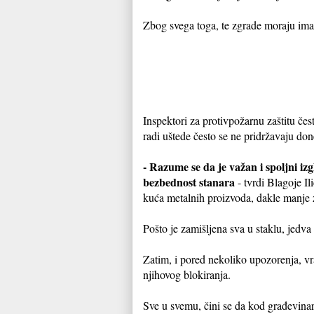
Zbog svega toga, te zgrade moraju imat
Inspektori za protivpožarnu zaštitu čes
radi uštede često se ne pridržavaju don
- Razume se da je važan i spoljni iz
bezbednost stanara
- tvrdi Blagoje I
kuća metalnih proizvoda, dakle manje za
Pošto je zamišljena sva u staklu, jedva s
Zatim, i pored nekoliko upozorenja, vra
njihovog blokiranja.
Sve u svemu, čini se da kod građevinar