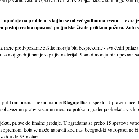
an i upućuje na problem, s kojim se mi već godinama rvemo -
rekao j
 postoji realna opasnost po ljudske živote prilikom požara. Zato s
.
 mere protivpožarne zaštite moraju biti besprekorne - sva četiri prilaza
 i u samoj gradnji manje zapaljiv materijal. Stanari moraju biti upoznati
Blagoje Ilić
zik prilikom požara - rekao nam je
, inspektor Uprave, inače d
o obaveznim protivpožarnim merama prilikom građenja objekata viših o
ektu, pa sve do finalne gradnje. U zgradama sa preko 15 spratova vat
m opremom, koja se može nabaviti kod nas, beogradski vatrogasci ne bi 
tve idu do 55 metara.