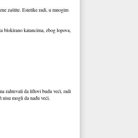
ne zaštite. Estetike radi, u mnogim
šta blokirano katancima, zbog lopova,
a zahtevali da liftovi budu veći, radi
ft nisu mogli da nađu veći.