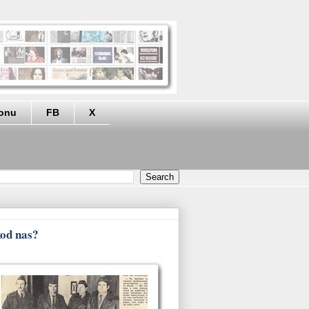
eonu
FB
X
kod nas?