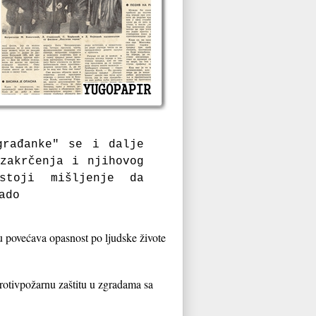
građanke" se i dalje
zakrčenja i njihovog
stoji mišljenje da
ado
nu povećava opasnost po ljudske živote
otivpožarnu zaštitu u zgradama sa