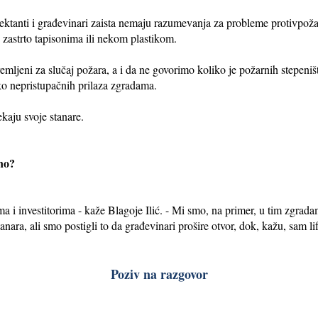
ektanti i građevinari zaista nemaju razumevanja za probleme protivpožar
 zastrto tapisonima ili nekom plastikom.
emljeni za slučaj požara, a i da ne govorimo koliko je požarnih stepeni
ko nepristupačnih prilaza zgradama.
ekaju svoje stanare.
rno?
ma i investitorima - kaže Blagoje Ilić. - Mi smo, na primer, u tim zgradam
anara, ali smo postigli to da građevinari prošire otvor, dok, kažu, sam li
Poziv na razgovor