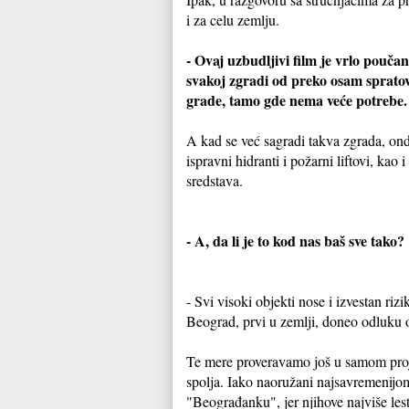
i za celu zemlju.
- Ovaj uzbudljivi film je vrlo pouč
svakoj zgradi od preko osam spratova
grade, tamo gde nema veće potrebe
A kad se već sagradi takva zgrada, onda
ispravni hidranti i požarni liftovi, kao
sredstava.
- A, da li je to kod nas baš sve tako?
- Svi visoki objekti nose i izvestan ri
Beograd, prvi u zemlji, doneo odluku 
Te mere proveravamo još u samom proj
spolja. Iako naoružani najsavremenijo
"Beograđanku", jer njihove najviše les