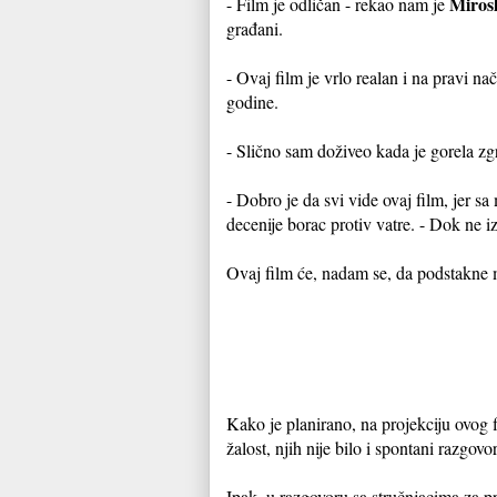
Miros
- Film je odličan - rekao nam je
građani.
- Ovaj film je vrlo realan i na pravi n
godine.
- Slično sam doživeo kada je gorela zg
- Dobro je da svi vide ovaj film, jer s
decenije borac protiv vatre. - Dok ne i
Ovaj film će, nadam se, da podstakne
Kako je planirano, na projekciju ovog fi
žalost, njih nije bilo i spontani razgov
Ipak, u razgovoru sa stručnjacima za 