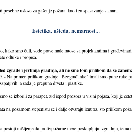
i posebne uslove za gašenje požara, kao i za spasavanje stanara.
Estetika, ušteda, nemarnost...
to, kako smo čuli, vode prave male ratove sa projektantima i građevinarima
ete odluke i propisa.
gled zgrade i jevtinija gradnja, ali ne sme tom prilikom da se zane
lić. - Na primer, prilikom gradnje "Beograđanke" imali smo pune ruke po
paljivih, a sada je prepuna drveta i plastike.
mo se izborili za parapet, zid ispod prozora u visini pojasa, koji je estet
ta na požarnom stepeništu se i dalje otvaraju iznutra, što prilikom poža
a postoji mišljenje da protivpožarne mere poskupljuju izgradnju, te na n