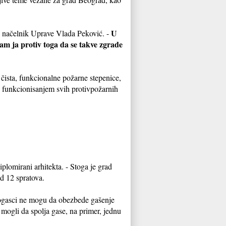
U
e načelnik Uprave Vlada Peković. -
am ja protiv toga da se takve zgrade
 čista, funkcionalne požarne stepenice,
 sa funkcionisanjem svih protivpožarnih
iplomirani arhitekta. - Stoga je grad
d 12 spratova.
rogasci ne mogu da obezbede gašenje
mogli da spolja gase, na primer, jednu