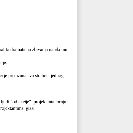
ratilo dramatična zbivanja na ekranu.
nje.
e je prikazana sva strahota jednog
udi "od akcije", projektanta tornja i
ojektantima, glasi: