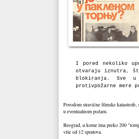
I pored nekoliko up
otvaraju iznutra, š
blokiranja. Sve u
protivpožarne mere p
Povodom stravične filmske katastrofe, 
u eventualnom požaru.
Beograd, u kome ima preko 200 "tornj
više od 12 spratova.