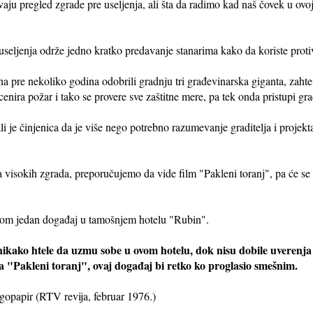
aju pregled zgrade pre useljenja, ali šta da radimo kad naš čovek u ovoj 
 useljenja održe jedno kratko predavanje stanarima kako da koriste prot
a pre nekoliko godina odobrili gradnju tri građevinarska giganta, zaht
enira požar i tako se provere sve zaštitne mere, pa tek onda pristupi gra
i je činjenica da je više nego potrebno razumevanje graditelja i projekt
 visokih zgrada, preporučujemo da vide film "Pakleni toranj", pa će se 
tom jedan događaj u tamošnjem hotelu "Rubin".
 nikako htele da uzmu sobe u ovom hotelu, dok nisu dobile uverenja
ma "Pakleni toranj", ovaj događaj bi retko ko proglasio smešnim.
gopapir (RTV revija, februar 1976.)