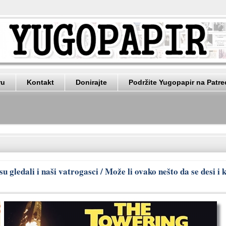
ru
Kontakt
Donirajte
Podržite Yugopapir na Patr
u gledali i naši vatrogasci / Može li ovako nešto da se desi i 