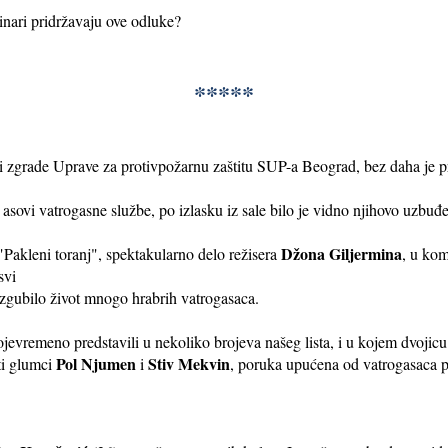
evinari pridržavaju ove odluke?
*****
i zgrade Uprave za protivpožarnu zaštitu SUP-a Beograd, bez daha je p
i asovi vatrogasne službe, po izlasku iz sale bilo je vidno njihovo uzbuđe
Džona Giljermina
"Pakleni toranj", spektakularno delo režisera
, u kom
svi
izgubilo život mnogo hrabrih vatrogasaca.
vremeno predstavili u nekoliko brojeva našeg lista, i u kojem dvojicu lj
Pol Njumen
Stiv Mekvin
ti glumci
i
, poruka upućena od vatrogasaca pr