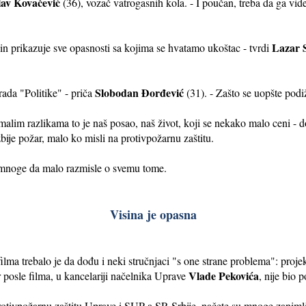
lav Kovačević
(36), vozač vatrogasnih kola. - I poučan, treba da ga vide
Lazar 
ačin prikazuje sve opasnosti sa kojima se hvatamo ukoštac - tvrdi
Slobodan Đorđević
rada "Politike" - priča
(31). - Zašto se uopšte pod
a malim razlikama to je naš posao, naš život, koji se nekako malo ceni - 
zbije požar, malo ko misli na protivpožarnu zaštitu.
 mnoge da malo razmisle o svemu tome.
Visina je opasna
lma trebalo je da dođu i neki stručnjaci "s one strane problema": projekt
Vlade Pekovića
or posle filma, u kancelariji načelnika Uprave
, nije bio 
protivpožarnu zaštitu Uprave i SUP-a SR Srbije, načete su mnoge zanim