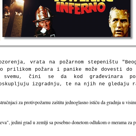
ozorenja, vrata na požarnom stepeništu "Beo
to prilikom požara i panike može dovesti do 
 svemu, čini se da kod građevinara po
oskupljuju izgradnju, te na njih ne gledaju r
stručnjaci za protivpožarnu zaštitu jednoglasno ističu da gradnja u visi
eva", jedini grad u zemlji sa posebno donetom odlukom o merama za pr