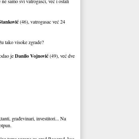
 ne samo svi vatrogasci, već i ostali
Stanković
(46), vatrogasac već 24
ižu tako visoke zgrade?
Danilo Vojnović
dodao je
(49), već dve
anti, građevinari, investitori... Na
potpun.
ljive teme vezane za grad Beograd, kao