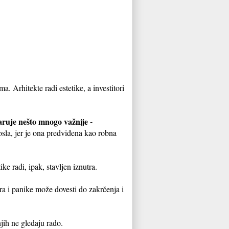
. Arhitekte radi estetike, a investitori
maruje nešto mnogo važnije -
sla, jer je ona predviđena kao robna
ike radi, ipak, stavljen iznutra.
ra i panike može dovesti do zakrčenja i
jih ne gledaju rado.