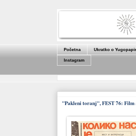
Početna
Ukratko o Yugopapi
Instagram
"Pakleni toranj", FEST 76: Film s