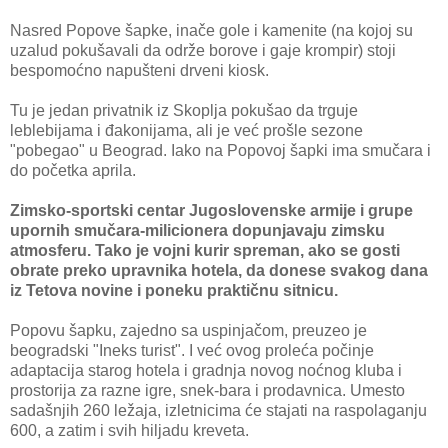
Nasred Popove šapke, inače gole i kamenite (na kojoj su
uzalud pokušavali da održe borove i gaje krompir) stoji
bespomoćno napušteni drveni kiosk.
Tu je jedan privatnik iz Skoplja pokušao da trguje
leblebijama i đakonijama, ali je već prošle sezone
"pobegao" u Beograd. Iako na Popovoj šapki ima smučara i
do početka aprila.
Zimsko-sportski centar Jugoslovenske armije i grupe
upornih smučara-milicionera dopunjavaju zimsku
atmosferu. Tako je vojni kurir spreman, ako se gosti
obrate preko upravnika hotela, da donese svakog dana
iz Tetova novine i poneku praktičnu sitnicu.
Popovu šapku, zajedno sa uspinjačom, preuzeo je
beogradski "Ineks turist". I već ovog proleća počinje
adaptacija starog hotela i gradnja novog noćnog kluba i
prostorija za razne igre, snek-bara i prodavnica. Umesto
sadašnjih 260 ležaja, izletnicima će stajati na raspolaganju
600, a zatim i svih hiljadu kreveta.