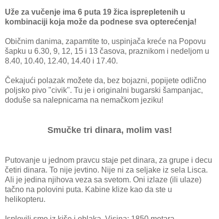
Uže za vučenje ima 6 puta 19 žica isprepletenih u
kombinaciji koja može da podnese sva opterećenja!
Običnim danima, zapamtite to, uspinjača kreće na Popovu
šapku u 6.30, 9, 12, 15 i 13 časova, praznikom i nedeljom u
8.40, 10.40, 12.40, 14.40 i 17.40.
Čekajući polazak možete da, bez bojazni, popijete odlično
poljsko pivo "civik". Tu je i originalni bugarski šampanjac,
doduše sa nalepnicama na nemačkom jeziku!
Smučke tri dinara, molim vas!
Putovanje u jednom pravcu staje pet dinara, za grupe i decu
četiri dinara. To nije jevtino. Nije ni za seljake iz sela Lisca.
Ali je jedina njihova veza sa svetom. Oni izlaze (ili ulaze)
tačno na polovini puta. Kabine klize kao da ste u
helikopteru.
Isplovili smo iz kiše i oblaka. Visina: 1850 metara.