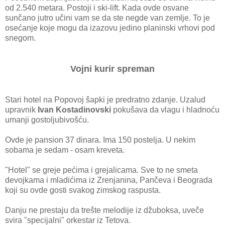
od 2.540 metara. Postoji i ski-lift. Kada ovde osvane
sunčano jutro učini vam se da ste negde van zemlje. To je
osećanje koje mogu da izazovu jedino planinski vrhovi pod
snegom.
Vojni kurir spreman
Stari hotel na Popovoj šapki je predratno zdanje. Uzalud
upravnik
Ivan Kostadinovski
pokušava da vlagu i hladnoću
umanji gostoljubivošću.
Ovde je pansion 37 dinara. Ima 150 postelja. U nekim
sobama je sedam - osam kreveta.
"Hotel" se greje pećima i grejalicama. Sve to ne smeta
devojkama i mladićima iz Zrenjanina, Pančeva i Beograda
koji su ovde gosti svakog zimskog raspusta.
Danju ne prestaju da trešte melodije iz džuboksa, uveče
svira "specijalni" orkestar iz Tetova.