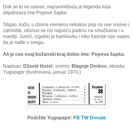
Dok se to ne ostvari, najzanimljivija je legenda koja
objašnjava ime Popove šapke:
Stigao, kažu, u davna vremena nekakav pop na ove visove i,
zamislite, otisnuo se niz najveću padinu na smučkama i u
mantiji. Jureći, izgubio je kamilavku i niko kasnije nije uspeo
da je nađe u snegu.
Ali je ceo ovaj božanski kraj dobio ime: Popova šapka.
Napisao:
Džavid Husić
, snimio:
Blagoje Drnkov
, obrada:
Yugopapir (Ilustrovana, januar 1970.)
Podržite Yugopapir:
FB
TW
Donate