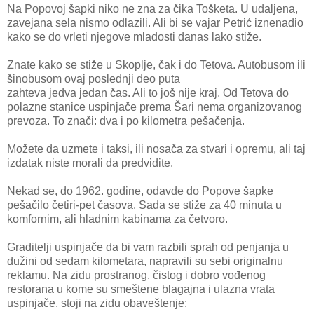
Na Popovoj šapki niko ne zna za čika Tošketa. U udaljena,
zavejana sela nismo odlazili. Ali bi se vajar Petrić iznenadio
kako se do vrleti njegove mladosti danas lako stiže.
Znate kako se stiže u Skoplje, čak i do Tetova. Autobusom ili
šinobusom ovaj poslednji deo puta
zahteva jedva jedan čas. Ali to još nije kraj. Od Tetova do
polazne stanice uspinjače prema Šari nema organizovanog
prevoza. To znači: dva i po kilometra pešačenja.
Možete da uzmete i taksi, ili nosača za stvari i opremu, ali taj
izdatak niste morali da predvidite.
Nekad se, do 1962. godine, odavde do Popove šapke
pešačilo četiri-pet časova. Sada se stiže za 40 minuta u
komfornim, ali hladnim kabinama za četvoro.
Graditelji uspinjače da bi vam razbili sprah od penjanja u
dužini od sedam kilometara, napravili su sebi originalnu
reklamu. Na zidu prostranog, čistog i dobro vođenog
restorana u kome su smeštene blagajna i ulazna vrata
uspinjače, stoji na zidu obaveštenje: