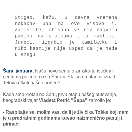
Stigao, kažu, u davna vremena
nekakav pop na ove visove i,
zamislite, otisnuo se niz najveću
padinu na smučkama i u mantiji.
Jureći, izgubio je kamilavku i
niko kasnije nije uspeo da je nađe
u snegu
Šara, januara:
Našu novu seriju o zimsko-turističkim
centrima počinjemo sa Šarom. Šta su na planini iznad
Tetova otkrili naši reporteri?
Kada smo kretali na Šaru, prvu etapu našeg putovanja,
beogradski vajar
Vladeta Petrić "Šepa"
zamolio je:
- Raspitajte se, molim vas, da li je živ čika Toške koji nam
je u predratnim godinama kuvao naizmenično pasulj i
pirinač!