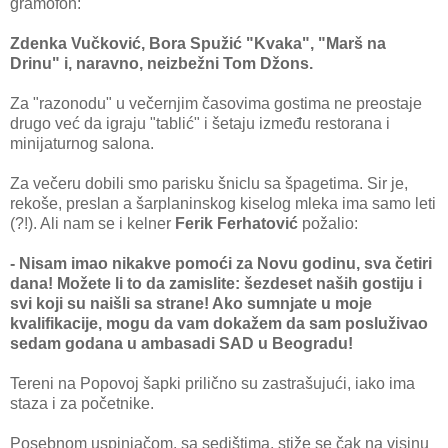
gramofon:
Zdenka Vučković, Bora Spužić "Kvaka", "Marš na
Drinu" i, naravno, neizbežni Tom Džons.
Za "razonodu" u večernjim časovima gostima ne preostaje
drugo već da igraju "tablić" i šetaju između restorana i
minijaturnog salona.
Za večeru dobili smo parisku šniclu sa špagetima. Sir je,
rekoše, preslan a šarplaninskog kiselog mleka ima samo leti
(?!). Ali nam se i kelner
Ferik Ferhatović
požalio:
- Nisam imao nikakve pomoći za Novu godinu, sva četiri
dana! Možete li to da zamislite: šezdeset naših gostiju i
svi koji su naišli sa strane! Ako sumnjate u moje
kvalifikacije, mogu da vam dokažem da sam posluživao
sedam godana u ambasadi SAD u Beogradu!
Tereni na Popovoj šapki prilično su zastrašujući, iako ima
staza i za početnike.
Posebnom uspinjačom, sa sedištima, stiže se čak na visinu