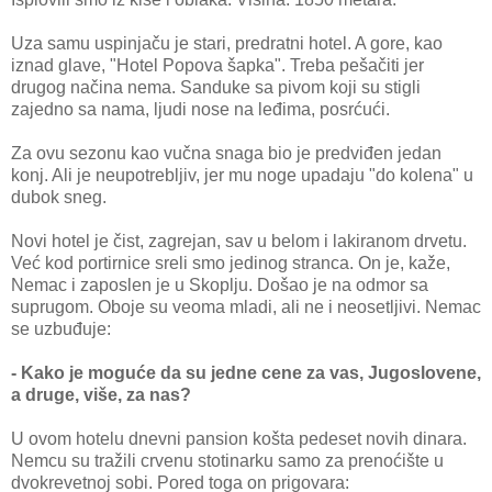
Uza samu uspinjaču je stari, predratni hotel. A gore, kao
iznad glave, "Hotel Popova šapka". Treba pešačiti jer
drugog načina nema. Sanduke sa pivom koji su stigli
zajedno sa nama, ljudi nose na leđima, posrćući.
Za ovu sezonu kao vučna snaga bio je predviđen jedan
konj. Ali je neupotrebljiv, jer mu noge upadaju "do kolena" u
dubok sneg.
Novi hotel je čist, zagrejan, sav u belom i lakiranom drvetu.
Već kod portirnice sreli smo jedinog stranca. On je, kaže,
Nemac i zaposlen je u Skoplju. Došao je na odmor sa
suprugom. Oboje su veoma mladi, ali ne i neosetljivi. Nemac
se uzbuđuje:
- Kako je moguće da su jedne cene za vas, Jugoslovene,
a druge, više, za nas?
U ovom hotelu dnevni pansion košta pedeset novih dinara.
Nemcu su tražili crvenu stotinarku samo za prenoćište u
dvokrevetnoj sobi. Pored toga on prigovara: