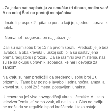
- Za jedan sat naplaćuju za smučke tri dinara, molim vas!
A na celoj Šari ne postoji menjačnica!
- Imate li prospekt? - pitamo portira koji je, ujedno, i upravnik
hotela.
- Nemamo! - odgovara on najljubaznije.
Dali su nam sobu broj 13 na prvom spratu. Predsoblje je bez
lavaboa, a oba kreveta u uskoj sobi bila su sastavljena
prema radijatoru i prozoru. Da se razmrsi ova misterija, našli
su se na okupu upravnik, sobarica, kelner i devojka za
šankom.
Na kraju su nam predložili da pređemo u sobu broj 1 u
prizemlju. Tamo bar postoje lavabo i jedna noćna lampa, a
kreveti su, u sobi 2x3 metra, postavljeni unakrst.
U restoranu još vise novogodišnji ukrasi i čestitke. Ali zato
televizor "emituje" samo zvuk, ali ne i sliku. Glas na radiju
ne može da se reguliše ispod kreščenda. I tako ostaje