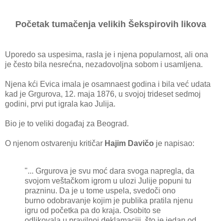
Početak tumačenja velikih Šekspirovih likova
Uporedo sa uspesima, rasla je i njena popularnost, ali ona
je često bila nesrećna, nezadovoljna sobom i usamljena.
Njena kći Evica imala je osamnaest godina i bila već udata
kad je Grgurova, 12. maja 1876, u svojoj trideset sedmoj
godini, prvi put igrala kao Julija.
Bio je to veliki događaj za Beograd.
O njenom ostvarenju kritičar
Hajim Davičo
je napisao:
"... Grgurova je svu moć dara svoga napregla, da
svojom veštačkom igrom u ulozi Julije popuni tu
prazninu. Da je u tome uspela, svedoči ono
burno odobravanje kojim je publika pratila njenu
igru od početka pa do kraja. Osobito se
odlikovala u pravilnoj deklamaciji, što je jedan od