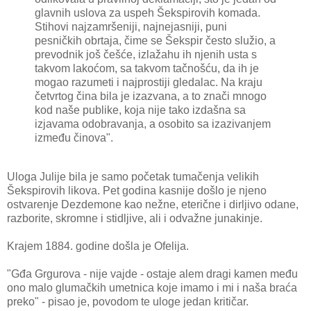
glavnih uslova za uspeh Šekspirovih komada.
Stihovi najzamršeniji, najnejasniji, puni
pesničkih obrtaja, čime se Šekspir često služio, a
prevodnik još češće, izlažahu ih njenih usta s
takvom lakoćom, sa takvom tačnošću, da ih je
mogao razumeti i najprostiji gledalac. Na kraju
četvrtog čina bila je izazvana, a to znači mnogo
kod naše publike, koja nije tako izdašna sa
izjavama odobravanja, a osobito sa izazivanjem
između činova".
Uloga Julije bila je samo početak tumačenja velikih
Šekspirovih likova. Pet godina kasnije došlo je njeno
ostvarenje Dezdemone kao nežne, eterične i dirljivo odane,
razborite, skromne i stidljive, ali i odvažne junakinje.
Krajem 1884. godine došla je Ofelija.
"Gđa Grgurova - nije vajde - ostaje alem dragi kamen među
ono malo glumačkih umetnica koje imamo i mi i naša braća
preko" - pisao je, povodom te uloge jedan kritičar.