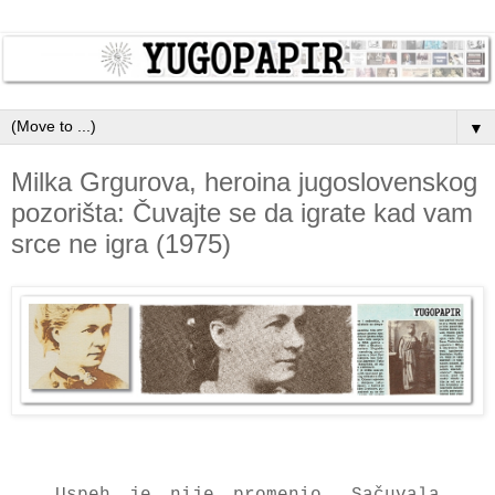
▼
Milka Grgurova, heroina jugoslovenskog
pozorišta: Čuvajte se da igrate kad vam
srce ne igra (1975)
Uspeh je nije promenio. Sačuvala