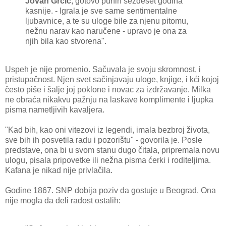
Jovan Grčić
, gotovo punih šezdeset godina
kasnije. - Igrala je sve same sentimentalne
ljubavnice, a te su uloge bile za njenu pitomu,
nežnu narav kao naručene - upravo je ona za
njih bila kao stvorena".
Uspeh je nije promenio. Sačuvala je svoju skromnost, i
pristupačnost. Njen svet sačinjavaju uloge, knjige, i kći kojoj
često piše i šalje joj poklone i novac za izdržavanje. Milka
ne obraća nikakvu pažnju na laskave komplimente i ljupka
pisma nametljivih kavaljera.
"Kad bih, kao oni vitezovi iz legendi, imala bezbroj života,
sve bih ih posvetila radu i pozorištu" - govorila je. Posle
predstave, ona bi u svom stanu dugo čitala, pripremala novu
ulogu, pisala pripovetke ili nežna pisma ćerki i roditeljima.
Kafana je nikad nije privlačila.
Godine 1867. SNP dobija poziv da gostuje u Beograd. Ona
nije mogla da deli radost ostalih: