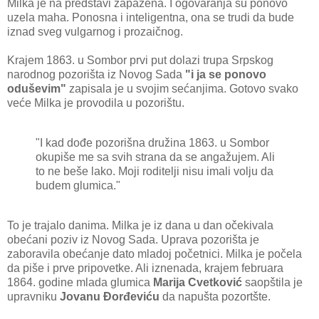
Milka je na predstavi zapažena. I ogovaranja su ponovo
uzela maha. Ponosna i inteligentna, ona se trudi da bude
iznad sveg vulgarnog i prozaičnog.
Krajem 1863. u Sombor prvi put dolazi trupa Srpskog
narodnog pozorišta iz Novog Sada
"i ja se ponovo
oduševim"
zapisala je u svojim sećanjima. Gotovo svako
veće Milka je provodila u pozorištu.
"I kad dođe pozorišna družina 1863. u Sombor
okupiše me sa svih strana da se angažujem. Ali
to ne beše lako. Moji roditelji nisu imali volju da
budem glumica."
To je trajalo danima. Milka je iz dana u dan očekivala
obećani poziv iz Novog Sada. Uprava pozorišta je
zaboravila obećanje dato mladoj početnici. Milka je počela
da piše i prve pripovetke. Ali iznenada, krajem februara
1864. godine mlada glumica
Marija Cvetković
saopštila je
upravniku
Jovanu Đorđeviću
da napušta pozortšte.