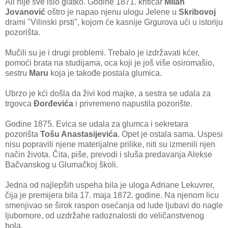
Ali nije sve išlo glatko. Godine 1871. kritičar
Milan
Jovanović
oštro je napao njenu ulogu Jelene u
Skribovoj
drami "Vilinski prsti", kojom će kasnije Grgurova ući u istoriju
pozorišta.
Mučili su je i drugi problemi. Trebalo je izdržavati kćer,
pomoći brata na studijama, oca koji je još više osiromašio,
sestru
Maru
koja je takođe postala glumica.
Ubrzo je kći došla da živi kod majke, a sestra se udala za
trgovca
Đorđevića
i privremeno napustila pozorište.
Godine 1875. Evica se udala za glumca i sekretara
pozorišta
Tošu Anastasijevića
. Opet je ostala sama. Uspesi
nisu popravili njene materijalne prilike, niti su izmenili njen
način života. Čita, piše, prevodi i sluša predavanja Alekse
Bačvanskog u Glumačkoj školi.
Jedna od najlepših uspeha bila je uloga Adriane Lekuvrer,
čija je premijera bila 17. maja 1872. godine. Na njenom licu
smenjivao se širok raspon osećanja od lude ljubavi do nagle
ljubomore, od uzdržahe radoznalosti do veličanstvenog
bola.