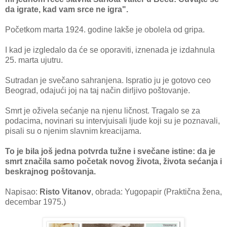
da igrate, kad vam srce ne igra".
Početkom marta 1924. godine lakše je obolela od gripa.
I kad je izgledalo da će se oporaviti, iznenada je izdahnula
25. marta ujutru.
Sutradan je svečano sahranjena. Ispratio ju je gotovo ceo
Beograd, odajući joj na taj način dirljivo poštovanje.
Smrt je oživela sećanje na njenu ličnost. Tragalo se za
podacima, novinari su intervjuisali ljude koji su je poznavali,
pisali su o njenim slavnim kreacijama.
To je bila još jedna potvrda tužne i svečane istine: da je
smrt značila samo početak novog života, života sećanja i
beskrajnog poštovanja.
Napisao:
Risto Vitanov
, obrada: Yugopapir (Praktična žena,
decembar 1975.)