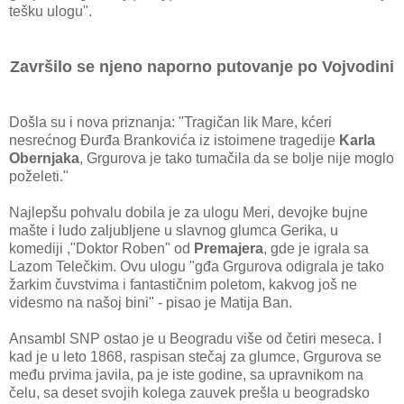
tešku ulogu".
Završilo se njeno naporno putovanje po Vojvodini
Došla su i nova priznanja: "Tragičan lik Mare, kćeri
nesrećnog Đurđa Brankovića iz istoimene tragedije
Karla
Obernjaka
, Grgurova je tako tumačila da se bolje nije moglo
poželeti."
Najlepšu pohvalu dobila je za ulogu Meri, devojke bujne
mašte i ludo zaljubljene u slavnog glumca Gerika, u
komediji ,"Doktor Roben" od
Premajera
, gde je igrala sa
Lazom Telečkim. Ovu ulogu "gđa Grgurova odigrala je tako
žarkim čuvstvima i fantastičnim poletom, kakvog još ne
videsmo na našoj bini" - pisao je Matija Ban.
Ansambl SNP ostao je u Beogradu više od četiri meseca. I
kad je u leto 1868, raspisan stečaj za glumce, Grgurova se
među prvima javila, pa je iste godine, sa upravnikom na
čelu, sa deset svojih kolega zauvek prešla u beogradsko