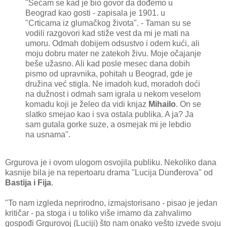
"Sećam se kad je bio govor da dođemo u
Beograd kao gosti - zapisala je 1901. u
"Crticama iz glumačkog života". - Taman su se
vodili razgovori kad stiže vest da mi je mati na
umoru. Odmah dobijem odsustvo i odem kući, ali
moju dobru mater ne zatekoh živu. Moje očajanje
beše užasno. Ali kad posle mesec dana dobih
pismo od upravnika, pohitah u Beograd, gde je
družina već stigla. Ne imadoh kud, moradoh doći
na dužnost i odmah sam igrala u nekom veselom
komadu koji je želeo da vidi knjaz
Mihailo
. On se
slatko smejao kao i sva ostala publika. A ja? Ja
sam gutala gorke suze, a osmejak mi je lebdio
na usnama".
Grgurova je i ovom ulogom osvojila publiku. Nekoliko dana
kasnije bila je na repertoaru drama "Lucija Dunđerova" od
Bastija i Fija
.
"To nam izgleda neprirodno, izmajstorisano - pisao je jedan
kritičar - pa stoga i u toliko više imamo da zahvalimo
gospođi Grgurovoj (Luciji) što nam onako vešto izvede svoju