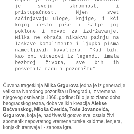
je svoju skromnost, i
pristupačnost. Njen svet
sačinjavaju uloge, knjige, i kći
kojoj često piše i šalje joj
poklone i novac za izdržavanje.
Milka ne obraća nikakvu pažnju na
laskave komplimente i ljupka pisma
nametljivih kavaljera. "Kad bih,
kao oni vitezovi iz legendi, imala
bezbroj života, sve bih ih
posvetila radu i pozorištu"
Čuvena tragetkinja
Milka Grgurova
jedna je iz generacije
velikana Narodnog pozorišta u Beogradu, iz vremena
njegovog osnivanja 1868. godine: Bilo je to zlatno doba
beogradskog teatra, doba velikih kreacija
Alekse
Bačvanskog, Miloša Cvetića, Toše Jovanovića,
Grgurove
, koja je, nadživevši gotovo sve, ostala živi
spomenik nepovratnog vremena turske kaldrme, fenjera,
konjskih tramvaja i - zanosa igre.