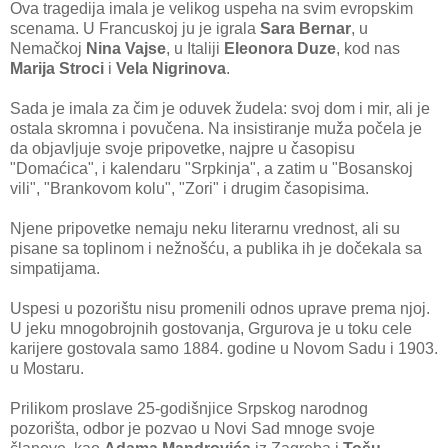
Ova tragedija imala je velikog uspeha na svim evropskim
scenama. U Francuskoj ju je igrala
Sara Bernar
, u
Nemačkoj
Nina Vajse
, u Italiji
Eleonora Duze
, kod nas
Marija Stroci
i
Vela Nigrinova
.
Sada je imala za čim je oduvek žudela: svoj dom i mir, ali je
ostala skromna i povučena. Na insistiranje muža počela je
da objavljuje svoje pripovetke, najpre u časopisu
"Domaćica", i kalendaru "Srpkinja", a zatim u "Bosanskoj
vili", "Brankovom kolu", "Zori" i drugim časopisima.
Njene pripovetke nemaju neku literarnu vrednost, ali su
pisane sa toplinom i nežnošću, a publika ih je dočekala sa
simpatijama.
Uspesi u pozorištu nisu promenili odnos uprave prema njoj.
U jeku mnogobrojnih gostovanja, Grgurova je u toku cele
karijere gostovala samo 1884. godine u Novom Sadu i 1903.
u Mostaru.
Prilikom proslave 25-godišnjice Srpskog narodnog
pozorišta, odbor je pozvao u Novi Sad mnoge svoje