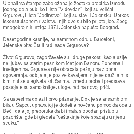
U analima štampe zabeležana je žestoka prepirka između
jednog dela publike i lista "Vidovdan", koji su veličali
Grgurovu, i lista "Jedinstvo", koji su slavili Jelensku. Uprkos
iskonstruisanom rivalstvu, njih dve su bile prijateljice. Zbog
mnogobrojnih intriga 1871. Jelenska napušta Beograd.
Deset godina kasnije, na samrtnom odru u Barceloni,
Jelenska pita: Šta li radi sada Grgurova?
Život Grgurovoj zagorčavale su i druge pakosti, kao aluzije
na ljubav sa starim pesnikom Matijom Banom. Ponosna i
inteligentna, Grgurova nije obraćala pažnju na zlobna
ogovaranja, odbijala je pozive kavaljera, nije se družila ni s
kim, niti se ulagivala kritičarima. Između proba i predstava
postojale su samo knjige, uloge, rad na novoj priči.
Sa uspesima dolazi i prvo priznanje. Dok je sa ansamblom
bila u Šapcu, uprava joj je dodelila novčanu pomoć da ode u
Beč i dala joj preporuke da bi imala slobodan pristup u
pozorište, gde bi gledala "veštakinje koje spadaju u njenu
struku."