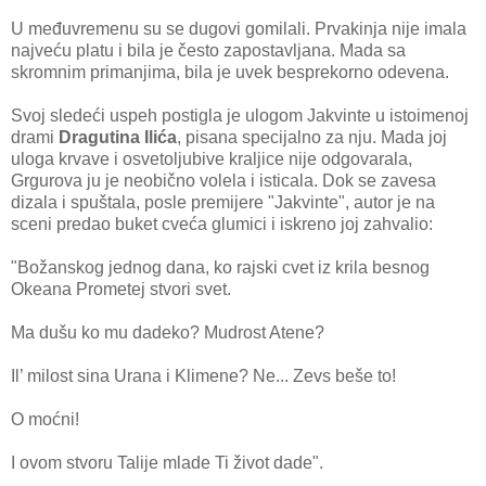
U međuvremenu su se dugovi gomilali. Prvakinja nije imala
najveću platu i bila je često zapostavljana. Mada sa
skromnim primanjima, bila je uvek besprekorno odevena.
Svoj sledeći uspeh postigla je ulogom Jakvinte u istoimenoj
drami
Dragutina Ilića
, pisana specijalno za nju. Mada joj
uloga krvave i osvetoljubive kraljice nije odgovarala,
Grgurova ju je neobično volela i isticala. Dok se zavesa
dizala i spuštala, posle premijere "Jakvinte", autor je na
sceni predao buket cveća glumici i iskreno joj zahvalio:
"Božanskog jednog dana, ko rajski cvet iz krila besnog
Okeana Prometej stvori svet.
Ma dušu ko mu dadeko? Mudrost Atene?
Il’ milost sina Urana i Klimene? Ne... Zevs beše to!
O moćni!
I ovom stvoru Talije mlade Ti život dade".