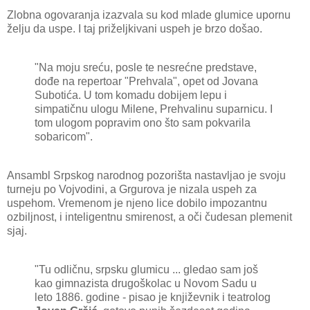
Zlobna ogovaranja izazvala su kod mlade glumice upornu
želju da uspe. I taj priželjkivani uspeh je brzo došao.
"Na moju sreću, posle te nesrećne predstave,
dođe na repertoar "Prehvala", opet od Jovana
Subotića. U tom komadu dobijem lepu i
simpatičnu ulogu Milene, Prehvalinu suparnicu. I
tom ulogom popravim ono što sam pokvarila
sobaricom".
Ansambl Srpskog narodnog pozorišta nastavljao je svoju
turneju po Vojvodini, a Grgurova je nizala uspeh za
uspehom. Vremenom je njeno lice dobilo impozantnu
ozbiljnost, i inteligentnu smirenost, a oči čudesan plemenit
sjaj.
"Tu odličnu, srpsku glumicu ... gledao sam još
kao gimnazista drugoškolac u Novom Sadu u
leto 1886. godine - pisao je književnik i teatrolog