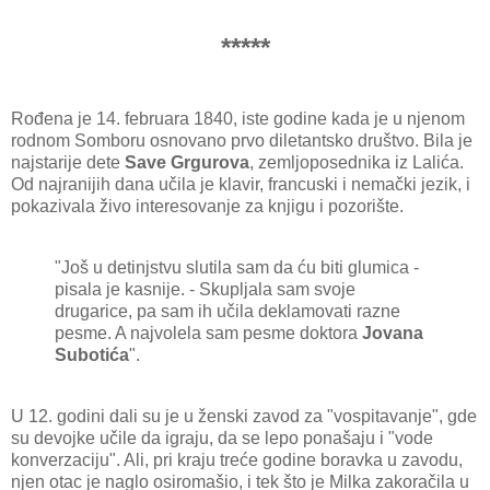
*****
Rođena je 14. februara 1840, iste godine kada je u njenom
rodnom Somboru osnovano prvo diletantsko društvo. Bila je
najstarije dete
Save Grgurova
, zemljoposednika iz Lalića.
Od najranijih dana učila je klavir, francuski i nemački jezik, i
pokazivala živo interesovanje za knjigu i pozorište.
"Još u detinjstvu slutila sam da ću biti glumica -
pisala je kasnije. - Skupljala sam svoje
drugarice, pa sam ih učila deklamovati razne
pesme. A najvolela sam pesme doktora
Jovana
Subotića
".
U 12. godini dali su je u ženski zavod za "vospitavanje", gde
su devojke učile da igraju, da se lepo ponašaju i "vode
konverzaciju". Ali, pri kraju treće godine boravka u zavodu,
njen otac je naglo osiromašio, i tek što je Milka zakoračila u