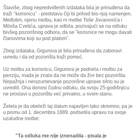
Štaviše, zbog nepredviđenih izdataka bila je prinuđena da
traži "korisnicu" - predstavu čiji bi prihod bio njoj namenjen.
Međutim, njenu molbu, kao ni molbe Toše Jovanovića i
Miloša Cvetića, uprava je odbila, pozivajući se na odluku
bivšeg pozorišnog odbora, da se "korisnice ne mogu davati
članovima koji su pod platom".
Zbog izdataka, Grgurova je bila prinuđena da zaboravi
uvredu i da od pozorišta traži pomoć.
Uz molbu za korisnicu, Grgurova je podnela i molbu za
penziju, mada je znala da ne može da živi bez pozorišta.
Nepažnja i nerazumevanje pozorišne uprave silno su je
uvredili. Ona donosi čudnu odluku, da svoju 25-godišnjicu
ne proslavi u pozorištu već privatno, u svom stanu.
Želela je da obeleži taj datum najavljen tako skromno, pa je
u pismu od 1. decembra 1889. podsetila upravu na svoje
uzaludne molbe:
"Ta odluka me nije iznenadila - pisala je