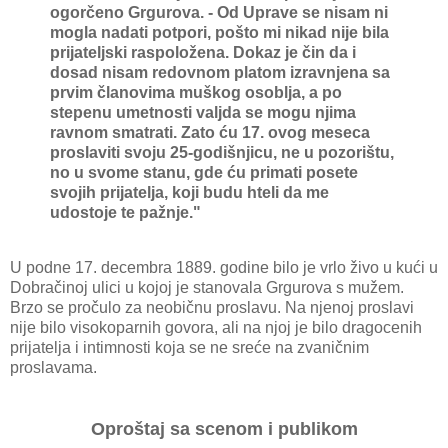
ogorčeno Grgurova. - Od Uprave se nisam ni
mogla nadati potpori, pošto mi nikad nije bila
prijateljski raspoložena. Dokaz je čin da i
dosad nisam redovnom platom izravnjena sa
prvim članovima muškog osoblja, a po
stepenu umetnosti valjda se mogu njima
ravnom smatrati. Zato ću 17. ovog meseca
proslaviti svoju 25-godišnjicu, ne u pozorištu,
no u svome stanu, gde ću primati posete
svojih prijatelja, koji budu hteli da me
udostoje te pažnje."
U podne 17. decembra 1889. godine bilo je vrlo živo u kući u
Dobračinoj ulici u kojoj je stanovala Grgurova s mužem.
Brzo se pročulo za neobičnu proslavu. Na njenoj proslavi
nije bilo visokoparnih govora, ali na njoj je bilo dragocenih
prijatelja i intimnosti koja se ne sreće na zvaničnim
proslavama.
Oproštaj sa scenom i publikom