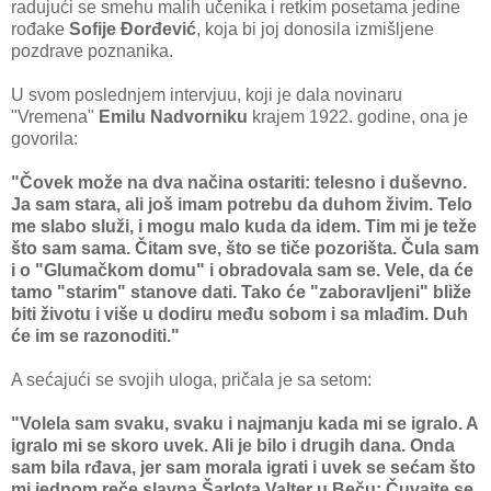
radujući se smehu malih učenika i retkim posetama jedine
rođake
Sofije Đorđević
, koja bi joj donosila izmišljene
pozdrave poznanika.
U svom poslednjem intervjuu, koji je dala novinaru
"Vremena"
Emilu Nadvorniku
krajem 1922. godine, ona je
govorila:
"Čovek može na dva načina ostariti: telesno i duševno.
Ja sam stara, ali još imam potrebu da duhom živim. Telo
me slabo služi, i mogu malo kuda da idem. Tim mi je teže
što sam sama. Čitam sve, što se tiče pozorišta. Čula sam
i o "Glumačkom domu" i obradovala sam se. Vele, da će
tamo "starim" stanove dati. Tako će "zaboravljeni" bliže
biti životu i više u dodiru među sobom i sa mlađim. Duh
će im se razonoditi."
A sećajući se svojih uloga, pričala je sa setom:
"Volela sam svaku, svaku i najmanju kada mi se igralo. A
igralo mi se skoro uvek. Ali je bilo i drugih dana. Onda
sam bila rđava, jer sam morala igrati i uvek se sećam što
mi jednom reče slavna Šarlota Valter u Beču: Čuvajte se