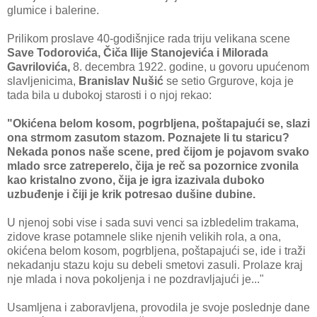
glumice i balerine.
Prilikom proslave 40-godišnjice rada triju velikana scene
Save Todorovića, Čiča Ilije Stanojevića i Milorada
Gavrilovića,
8. decembra 1922. godine, u govoru upućenom
slavljenicima,
Branislav Nušić
se setio Grgurove, koja je
tada bila u dubokoj starosti i o njoj rekao:
"Okićena belom kosom, pogrbljena, poštapajući se, slazi
ona strmom zasutom stazom. Poznajete li tu staricu?
Nekada ponos naše scene, pred čijom je pojavom svako
mlado srce zatreperelo, čija je reč sa pozornice zvonila
kao kristalno zvono, čija je igra izazivala duboko
uzbuđenje i čiji je krik potresao dušine dubine.
U njenoj sobi vise i sada suvi venci sa izbledelim trakama,
zidove krase potamnele slike njenih velikih rola, a ona,
okićena belom kosom, pogrbljena, poštapajući se, ide i traži
nekadanju stazu koju su debeli smetovi zasuli. Prolaze kraj
nje mlada i nova pokoljenja i ne pozdravljajući je..."
Usamljena i zaboravljena, provodila je svoje poslednje dane