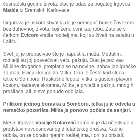
šesnaestu godinu života, otac je udao za bogatog trgovca
Matića
iz Sremskih Karlovaca.
Grgurova je uskoro shvatila da je nemoguć brak s čovekom
bez duhovnog života, koji ženu ceni kao robu. Zato se s
ćerkom
Evicom
vratila roditeljima, koji su živeli na salašu u
Laliću.
Svet joj je prebacivao što je napustila muža. Međutim,
roditelji su joj posvećivali veću pažnju. Otac je pozivao
Milkine drugarice, pretplatio se na novine, nabavljao igračke
za malu Evicu i knjige za Milku. Ona je često kod strica i
tetke u Somboru. Raskošne lepote, vitka, s gustom plavom
kosom, nadasve skromna, Milka je prvlačila pažnju mnogih
prosilaca, ali je sve ponude odbijala.
Prilikom jednog boravka u Somboru, tetka ju je odvela u
nemačko pozorište. Milka je ponovo počela da sanjari.
Mesni trgovac
Vasilije Kolarović
zamolio je da učestvuje u
predstavi novoosnovanog diletantskog društva. Kad je
odbila, on se obratio njenim roditeljima, i oni su pristali.