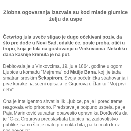
Zlobna ogovaranja izazvala su kod mlade glumice
želju da uspe
Četvrtog jula uveče stigao je dugo očekivani poziv, da
što pre dođe u Novi Sad, odakle će, posle proba, otići u
trupu, koja je bila na gostovanju u Vinkovcima. Nekoliko
dana kasnije krenula je na put.
Debitovala je u Vinkovcima, 19. jula 1864. godine ulogom
Ljubice u komadu "Mejrema" od
Matije Bana
, koji je tada
smatran srpskim
Šekspirom
. Svoja početnička strahovanja i
prve korake na sceni opisala je Grgurova u članku "Moj prvi
debi".
Ona je inteligentno shvatila lik Ljubice, pa je i pored treme
reagovala vrlo prirodno. Predstava je potpuno uspela, pa je
Paja Marinković sutradan obavestio upravnika Đorđevića da
je "G-ca Grgurova predstavljala Ljubicu na zadovoljstvo
publike, samo što je malo promukla bila, pa ko malo kroz
nos govorila".