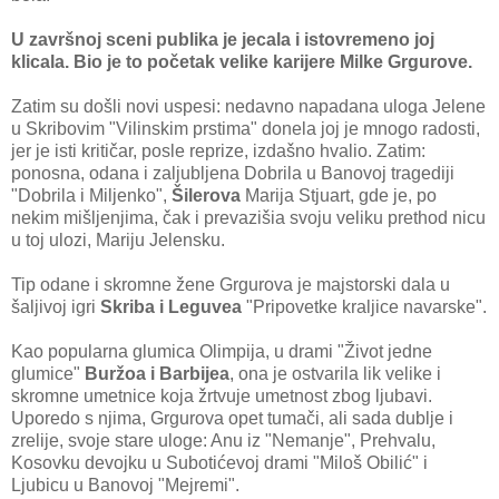
U završnoj sceni publika je jecala i istovremeno joj
klicala. Bio je to početak velike karijere Milke Grgurove.
Zatim su došli novi uspesi: nedavno napadana uloga Jelene
u Skribovim "Vilinskim prstima" donela joj je mnogo radosti,
jer je isti kritičar, posle reprize, izdašno hvalio. Zatim:
ponosna, odana i zaljubljena Dobrila u Banovoj tragediji
"Dobrila i Miljenko",
Šilerova
Marija Stjuart, gde je, po
nekim mišljenjima, čak i prevazišia svoju veliku prethod nicu
u toj ulozi, Mariju Jelensku.
Tip odane i skromne žene Grgurova je majstorski dala u
šaljivoj igri
Skriba i Leguvea
"Pripovetke kraljice navarske".
Kao popularna glumica Olimpija, u drami "Život jedne
glumice"
Buržoa i Barbijea
, ona je ostvarila lik velike i
skromne umetnice koja žrtvuje umetnost zbog ljubavi.
Uporedo s njima, Grgurova opet tumači, ali sada dublje i
zrelije, svoje stare uloge: Anu iz "Nemanje", Prehvalu,
Kosovku devojku u Subotićevoj drami "Miloš Obilić" i
Ljubicu u Banovoj "Mejremi".