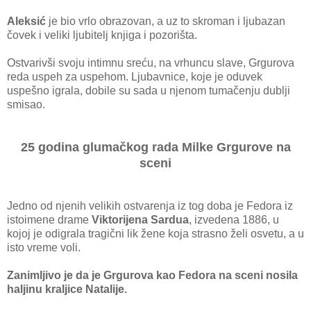
Aleksić
je bio vrlo obrazovan, a uz to skroman i ljubazan
čovek i veliki ljubitelj knjiga i pozorišta.
Ostvarivši svoju intimnu sreću, na vrhuncu slave, Grgurova
reda uspeh za uspehom. Ljubavnice, koje je oduvek
uspešno igrala, dobile su sada u njenom tumačenju dublji
smisao.
25 godina glumačkog rada Milke Grgurove na
sceni
Jedno od njenih velikih ostvarenja iz tog doba je Fedora iz
istoimene drame
Viktorijena Sardua
, izvedena 1886, u
kojoj je odigrala tragični lik žene koja strasno želi osvetu, a u
isto vreme voli.
Zanimljivo je da je Grgurova kao Fedora na sceni nosila
haljinu kraljice Natalije.