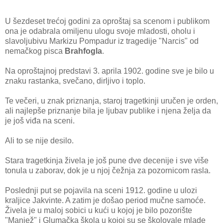
U šezdeset trećoj godini za oproštaj sa scenom i publikom
ona je odabrala omiljenu ulogu svoje mladosti, oholu i
slavoljubivu Markizu Pompadur iz tragedije "Narcis" od
nemačkog pisca
Brahfogla
.
Na oproštajnoj predstavi 3. aprila 1902. godine sve je bilo u
znaku rastanka, svečano, dirljivo i toplo.
Te večeri, u znak priznanja, staroj tragetkinji uručen je orden,
ali najlepše priznanje bila je ljubav publike i njena želja da
je još viđa na sceni.
Ali to se nije desilo.
Stara tragetkinja živela je još pune dve decenije i sve više
tonula u zaborav, dok je u njoj čežnja za pozornicom rasla.
Poslednji put se pojavila na sceni 1912. godine u ulozi
kraljice Jakvinte. A zatim je došao period mučne samoće.
Živela je u maloj sobici u kući u kojoj je bilo pozorište
"Manjež" i Glumačka škola u kojoj su se školovale mlade