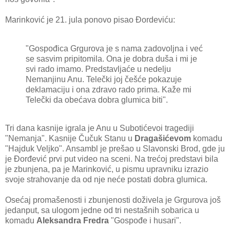
Marinković je 21. jula ponovo pisao Đordeviću:
"Gospođica Grgurova je s nama zadovoljna i već
se sasvim pripitomila. Ona je dobra duša i mi je
svi rado imamo. Predstavljaće u nedelju
Nemanjinu Anu. Telečki joj češće pokazuje
deklamaciju i ona zdravo rado prima. Kaže mi
Telečki da obećava dobra glumica biti".
Tri dana kasnije igrala je Anu u Subotićevoi tragediji
"Nemanja". Kasnije Čučuk Stanu u
Dragašićevom
komadu
"Hajduk Veljko". Ansambl je prešao u Slavonski Brod, gde ju
je Đorđević prvi put video na sceni. Na trećoj predstavi bila
je zbunjena, pa je Marinković, u pismu upravniku izrazio
svoje strahovanje da od nje neće postati dobra glumica.
Osećaj promašenosti i zbunjenosti doživela je Grgurova još
jedanput, sa ulogom jedne od tri nestašnih sobarica u
komadu
Aleksandra Fredra
"Gospođe i husari".