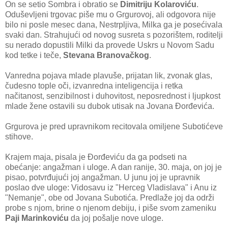
On se setio Sombra i obratio se
Dimitriju Kolaroviću
.
Oduševljeni trgovac piše mu o Grgurovoj, ali odgovora nije
bilo ni posle mesec dana, Nestrpljiva, Milka ga je posećivala
svaki dan. Strahujući od novog susreta s pozorištem, roditelji
su nerado dopustili Milki da provede Uskrs u Novom Sadu
kod tetke i teče,
Stevana Branovačkog
.
Vanredna pojava mlade plavuše, prijatan lik, zvonak glas,
čudesno tople oči, izvanredna inteligencija i retka
načitanost, senzibilnost i duhovitost, neposrednost i ljupkost
mlade žene ostavili su dubok utisak na Jovana Đorđevića.
Grgurova je pred upravnikom recitovala omiljene Subotićeve
stihove.
Krajem maja, pisala je Đorđeviću da ga podseti na
obećanje: angažman i uloge. A dan ranije, 30. maja, on joj je
pisao, potvrđujući joj angažman. U junu joj je upravnik
poslao dve uloge: Vidosavu iz "Herceg Vladislava" i Anu iz
"Nemanje", obe od Jovana Subotića. Predlaže joj da održi
probe s njom, brine o njenom debiju, i piše svom zameniku
Paji Marinkoviću
da joj pošalje nove uloge.