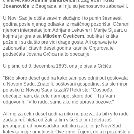
članove, kao
Adama Mandrovića
iz Zagreba i
Tošu
Jovanovića
iz Beograda, ali nju su jednostavno zaboravili.
U Novi Sad je otišla sasvim slučajno i to punih šesnaest
godina posle njenog odlaska iz matičnog pozorišta. Očarani
njenom interpretacijom Adrijane Lekuvrer i Marije Stjuart, u
kojima je igrala sa
Milošem Cvetićem
, publika i kritika
poželeli su da što pre vidi drage goste. Ali uprava je to
zaboravila i čitavih deset godina kasnije Grgurova je
podsećala Jovana Grčića na to obećanje.
U pismu od 9. decembra 1893. ona je pisala Grčiću:
"Biće skoro deset godina kako sam poslednji put gostovala
u Novom Sadu. Znate li, poštovani gospodine, šta ste mi pri
polasku iz Novog Sada kazali? Rekli ste: "Gospođo,
obećajte nam, da ćete nam opet skoro doći". I ja Vam
odgovorih: "Vrlo rado, samo ako me uprava pozove."
Ali me za celih deset godina niko ne pozva. Ja bih vrlo rado
zadatu reč htela održati, a tim više što bih želela još
jedanput pred novosadsku publiku izaći, jer je Novi Sad
kolevka moje umetnosti. Ove zime, čujem, dolazi pozorište u