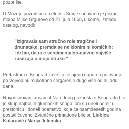
pozorište.
U Muzeju pozorišne umetnosti Srbije sačuvano je pismo-
molba Milke Grgurove od 21. jula 1868, u kome, između
ostalog, navodi:
"Izigravala sam stručno role tragične i
dramatske, premda se ne klonim ni komičkih;
i držim, da role sentimentalno-naivne najviše
zasezaju u moju struku."
Prelaskom u Beograd završilo se njeno naporno putovanje
po Vojvodini, mukotrpno čergarenje dugo više od hiljadu
dana.
Novoosnovani ansambl Narodnog pozorišta u Beogradu bio
je skup najboljih glumačkih snaga: oni su uneli nemir u
prestonicu i doneli boemstvo, koje će osamdesetih godina
postati čuveno. Zvanične primadone bile su
Ljubica
Kolarović
i
Marija Jelenska
.