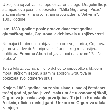
U želji da joj zahvali za lepo ostvarenu ulogu, Dragutin Ilić je
štampao ovu pesmu s posvetom "Milki Grgurovoj - Pisac" -
zlatnim slovima na prvoj strani prvog izdanja "Jakvinte",
1883. godine.
Iste, 1883. godine posle gotovo dvadeset godina
glumačkog rada, Grgurova je debitovala u književnosti.
Nemajući hrabrost da objavi neku od svojih priča, Grgurova
je prevela dve duže pripovetke francuskog romansijera i
političara
Edmona Abua
i objavila pod naslovom "Pariški
brakovi"'.
To su bile zabavne, prilično duhovite pripovetke s blagom
moralističkom tezom, a samim izborom Grgurova je
pokazala svoj odmeren ukus.
Krajem 1883. godine, na zenitu slave, u svojoj četrdeset
trećoj godini, pošto je već imala unuče u osnovnoj školi,
Grgurova je našla svoju prvu ljubav. To je bio Konstantin
Aleksić, oficir u ruskoj gardi. Uskoro se Grgurova udala
za njega.