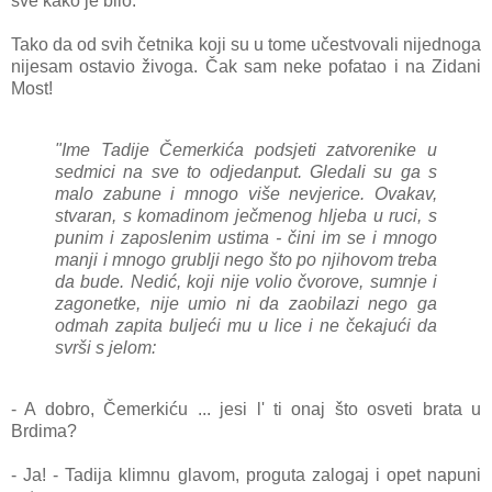
sve kako je bilo.
Tako da od svih četnika koji su u tome učestvovali nijednoga
nijesam ostavio živoga. Čak sam neke pofatao i na Zidani
Most!
"Ime Tadije Čemerkića podsjeti zatvorenike u
sedmici na sve to odjedanput. Gledali su ga s
malo zabune i mnogo više nevjerice. Ovakav,
stvaran, s komadinom ječmenog hljeba u ruci, s
punim i zaposlenim ustima - čini im se i mnogo
manji i mnogo grublji nego što po njihovom treba
da bude. Nedić, koji nije volio čvorove, sumnje i
zagonetke, nije umio ni da zaobilazi nego ga
odmah zapita buljeći mu u lice i ne čekajući da
svrši s jelom:
- A dobro, Čemerkiću ... jesi l' ti onaj što osveti brata u
Brdima?
- Ja! - Tadija klimnu glavom, proguta zalogaj i opet napuni