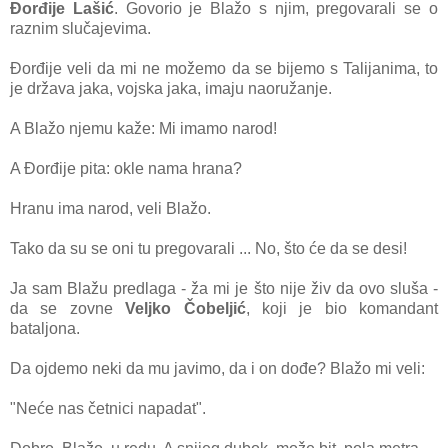
Đorđije Lašić
. Govorio je Blažo s njim, pregovarali se o
raznim slučajevima.
Đorđije veli da mi ne možemo da se bijemo s Talijanima, to
je država jaka, vojska jaka, imaju naoružanje.
A Blažo njemu kaže: Mi imamo narod!
A Đorđije pita: okle nama hrana?
Hranu ima narod, veli Blažo.
Tako da su se oni tu pregovarali ... No, što će da se desi!
Ja sam Blažu predlaga - ža mi je što nije živ da ovo sluša -
da se zovne
Veljko Čobeljić
, koji je bio komandant
bataljona.
Da ojdemo neki da mu javimo, da i on dođe? Blažo mi veli:
"Neće nas četnici napadat".