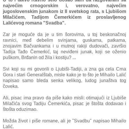
najvećim crnogorskim i, verovatno, najvećim
jugoslovenskim junakom iz II svetskog rata, s Ljubišom
Milačićem, Tadijom Čemerkićem iz proslavljenog
Lalićevog romana "Svadba".
Zar je moguće da je u tim šorovima, u toj beskonačnoj
ravnici, međ debelim svinjama, guskama, patkama,
znojavim Bačvankama i u mutnoj rakiji dudovači, završio
Tadija Tađo Čemerkić, taj neviđeni junak, koji se oženio
puškom, Brđanin od žila i kostiju? ...
Svi koji su mi govorili o Ljubiši-Tadiji, a zna ga cela Crna
Gora i stari Generalštab, misle kako je to što je Mihailo Lalić
napisao samo bleda senka velikog, ludog junaštva tog
čoveka.
Ali, pisac ima pravo da piše kako misli: otimajući iz Ljubiše
Milačića svog Tadiju Čemerkića, pisac je štošta dodavao i
štošta oduzimao.
Možda život i piše romane, ali je "Svadbu" napisao Mihailo
Lalić.