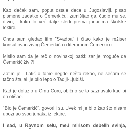
Kao dečak sam, poput ostale dece u Jugoslaviji, pisao
pismene zadatke o Čemerkiću, zamišljao ga, čudio mu se,
divio, i kako to već dalje sledi prema junacima školske
lektire.
Onda sam gledao film "Svadba" i čitao kako je režiser
konsultovao živog Čemerkića o literarnom Čemerkiću.
Mislio sam da je reč o novinskoj patki: zar je moguće da
Čemerkić živi?!
Zatim je i Lalić o tome negde nešto rekao, ne sećam se
tačno šta, ali je bilo lepo
o Tadiji-Ljubiši.
Kad je dolazio u Crnu Goru, obično se to saznavalo kad bi
on otišao.
"Bio je Čemerkić", govorili su. Uvek mi je bilo žao što nisam
upoznao svog junaka iz lektire.
I sad, u Ravnom selu, međ mirisom debelih svinja,