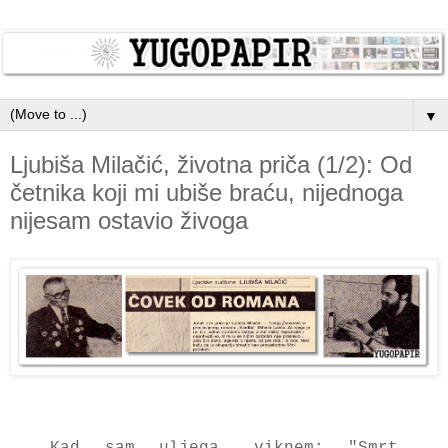
▼
Ljubiša Milačić, životna priča (1/2): Od
četnika koji mi ubiše braću, nijednoga
nijesam ostavio živoga
Kad sam uljega, viknem:
"Smrt