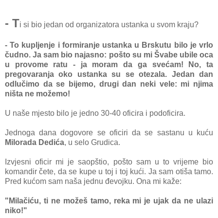
- T
i si bio jedan od organizatora ustanka u svom kraju?
- To kupljenje i formiranje ustanka u Brskutu bilo je vrlo
čudno. Ja sam bio najasno: pošto su mi Švabe ubile oca
u provome ratu - ja moram da ga svećam! No, ta
pregovaranja oko ustanka su se otezala. Jedan dan
odlučimo da se bijemo, drugi dan neki vele: mi njima
ništa ne možemo!
U naše mjesto bilo je jedno 30-40 oficira i podoficira.
Jednoga dana dogovore se oficiri da se sastanu u kuću
Milorada Dedića
, u selo Grudica.
Izvjesni oficir mi je saopštio, pošto sam u to vrijeme bio
komandir čete, da se kupe u toj i toj kući. Ja sam otiša tamo.
Pred kućom sam naša jednu đevojku. Ona mi kaže:
"Milačiću, ti ne možeš tamo, reka mi je ujak da ne ulazi
niko!"