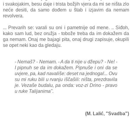
i svakojakim, besu daje i trista božjih vjera da mi se ništa zlo
neće desiti, da samo dođem u štab i izjavim da nemam
revolvera.
... Prevarih se: varali su oni i pametnije od mene. .. Siđoh,
kako sam lud, bez oružja - tobože treba da im dokažem da
ga nemam. Onaj me bajagi pita, onaj drugi zapisuje, okupili
se opet neki kao da gledaju.
- Nemaš? - Nemam. - A da ti nije u džepu? - Ne! -
I pipnuh se da im dokažem. Pipnuše i oni da se
uvjere, pa, kad navališe: deset na jednoga!...
Ovu
su mi ruku bili u rvanju iščašili: ništa, prezdravila
je. Vezaše budalu, pa onda: voz-zi Drino - pravo
u ruke Talijanima".
(M. Lalić, "Svadba")