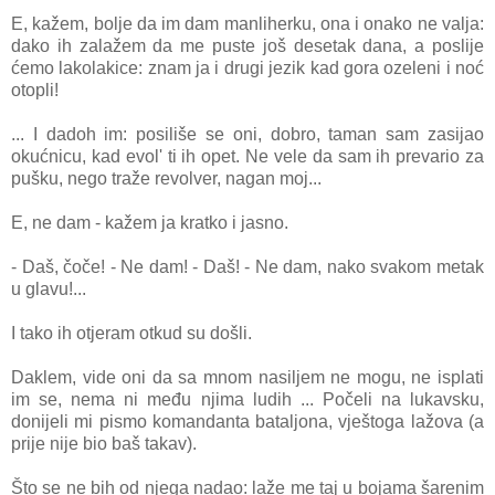
E, kažem, bolje da im dam manliherku, ona i onako ne valja:
dako ih zalažem da me puste još desetak dana, a poslije
ćemo lakolakice: znam ja i drugi jezik kad gora ozeleni i noć
otopli!
... I dadoh im: posiliše se oni, dobro, taman sam zasijao
okućnicu, kad evol' ti ih opet. Ne vele da sam ih prevario za
pušku, nego traže revolver, nagan moj...
E, ne dam - kažem ja kratko i jasno.
- Daš, čoče! - Ne dam! - Daš! - Ne dam, nako svakom metak
u glavu!...
I tako ih otjeram otkud su došli.
Daklem, vide oni da sa mnom nasiljem ne mogu, ne isplati
im se, nema ni među njima ludih ... Počeli na lukavsku,
donijeli mi pismo komandanta bataljona, vještoga lažova (a
prije nije bio baš takav).
Što se ne bih od njega nadao: laže me taj u bojama šarenim