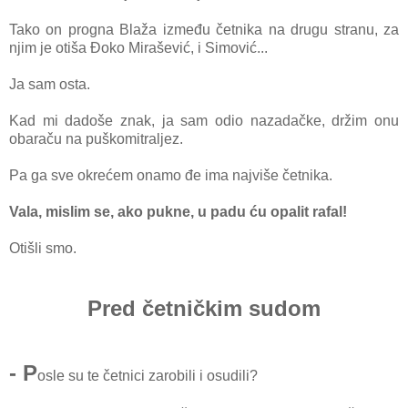
Tako on progna Blaža između četnika na drugu stranu, za
njim je otiša Đoko Mirašević, i Simović...
Ja sam osta.
Kad mi dadoše znak, ja sam odio nazadačke, držim onu
obaraču na puškomitraljez.
Pa ga sve okrećem onamo đe ima najviše četnika.
Vala, mislim se, ako pukne, u padu ću opalit rafal!
Otišli smo.
Pred četničkim sudom
- P
osle su te četnici zarobili i osudili?