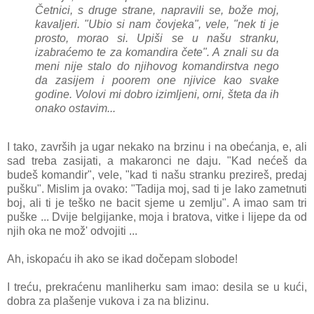
Četnici, s druge strane, napravili se, bože moj,
kavaljeri. "Ubio si nam čovjeka", vele, "nek ti je
prosto, morao si. Upiši se u našu stranku,
izabraćemo te za komandira čete". A znali su da
meni nije stalo do njihovog komandirstva nego
da zasijem i poorem one njivice kao svake
godine. Volovi mi dobro izimljeni, orni, šteta da ih
onako ostavim...
I tako, završih ja ugar nekako na brzinu i na obećanja, e, ali
sad treba zasijati, a makaronci ne daju. "Kad nećeš da
budeš komandir", vele, "kad ti našu stranku prezireš, predaj
pušku". Mislim ja ovako: "Tadija moj, sad ti je lako zametnuti
boj, ali ti je teško ne bacit sjeme u zemlju". A imao sam tri
puške ... Dvije belgijanke, moja i bratova, vitke i lijepe da od
njih oka ne mož' odvojiti ...
Ah, iskopaću ih ako se ikad dočepam slobode!
I treću, prekraćenu manliherku sam imao: desila se u kući,
dobra za plašenje vukova i za na blizinu.