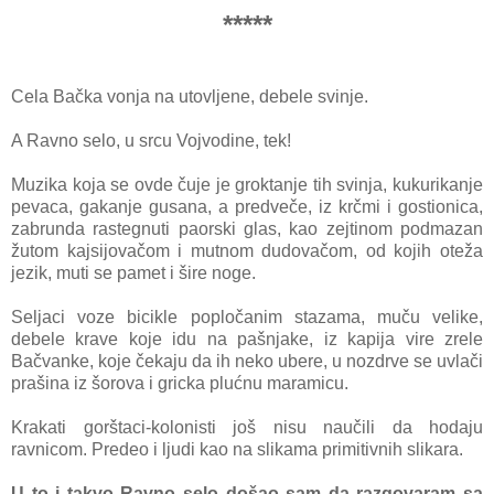
*****
Cela Bačka vonja na utovljene, debele svinje.
A Ravno selo, u srcu Vojvodine, tek!
Muzika koja se ovde čuje je groktanje tih svinja, kukurikanje
pevaca, gakanje gusana, a predveče, iz krčmi i gostionica,
zabrunda rastegnuti paorski glas, kao zejtinom podmazan
žutom kajsijovačom i mutnom dudovačom, od kojih oteža
jezik, muti se pamet i šire noge.
Seljaci voze bicikle popločanim stazama, muču velike,
debele krave koje idu na pašnjake, iz kapija vire zrele
Bačvanke, koje čekaju da ih neko ubere, u nozdrve se uvlači
prašina iz šorova i gricka plućnu maramicu.
Krakati gorštaci-kolonisti još nisu naučili da hodaju
ravnicom. Predeo i ljudi kao na slikama primitivnih slikara.
U to i takvo Ravno selo došao sam da razgovaram sa