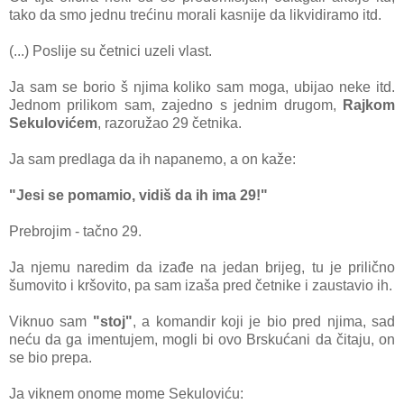
tako da smo jednu trećinu morali kasnije da likvidiramo itd.
(...) Poslije su četnici uzeli vlast.
Ja sam se borio š njima koliko sam moga, ubijao neke itd.
Jednom prilikom sam, zajedno s jednim drugom,
Rajkom
Sekulovićem
, razoružao 29 četnika.
Ja sam predlaga da ih napanemo, a on kaže:
"Jesi se pomamio, vidiš da ih ima 29!"
Prebrojim - tačno 29.
Ja njemu naredim da izađe na jedan brijeg, tu je prilično
šumovito i kršovito, pa sam izaša pred četnike i zaustavio ih.
Viknuo sam
"stoj"
, a komandir koji je bio pred njima, sad
neću da ga imentujem, mogli bi ovo Brskućani da čitaju, on
se bio prepa.
Ja viknem onome mome Sekuloviću: