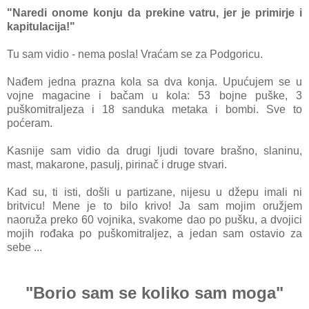
"Naredi onome konju da prekine vatru, jer je primirje i
kapitulacija!"
Tu sam vidio - nema posla! Vraćam se za Podgoricu.
Nađem jedna prazna kola sa dva konja. Upućujem se u
vojne magacine i bačam u kola: 53 bojne puške, 3
puškomitraljeza i 18 sanduka metaka i bombi. Sve to
poćeram.
Kasnije sam vidio da drugi ljudi tovare brašno, slaninu,
mast, makarone, pasulj, pirinač i druge stvari.
Kad su, ti isti,
došli u partizane, nijesu u džepu imali ni
britvicu! Mene je to bilo krivo! Ja sam mojim oružjem
naoruža preko 60 vojnika, svakome dao po pušku, a dvojici
mojih rođaka po puškomitraljez, a jedan sam ostavio za
sebe ...
"Borio sam se koliko sam moga"