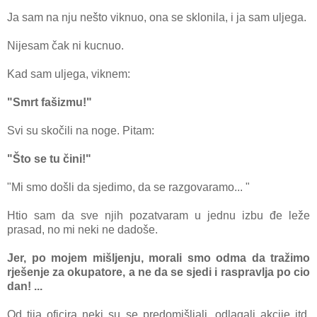
Ja sam na nju nešto viknuo, ona se sklonila, i ja sam uljega.
Nijesam čak ni kucnuo.
Kad sam uljega, viknem:
"Smrt fašizmu!"
Svi su skočili na noge. Pitam:
"Što se tu čini!"
"Mi smo došli da sjedimo, da se razgovaramo... "
Htio sam da sve njih pozatvaram u jednu izbu đe leže
prasad, no mi neki ne dadoše.
Jer, po mojem mišljenju, morali smo odma da tražimo
rješenje za okupatore, a ne da se sjedi i raspravlja po cio
dan! ...
Od tija oficira neki su se predomišljali, odlagali akcije itd,