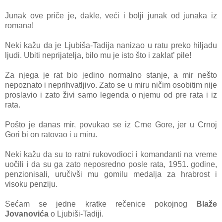
Junak ove priče je, dakle, veći i bolji junak od junaka iz
romana!
Neki kažu da je Ljubiša-Tadija nanizao u ratu preko hiljadu
ljudi. Ubiti neprijatelja, bilo mu je isto što i zaklat’ pile!
Za njega je rat bio jedino normalno stanje, a mir nešto
nepoznato i neprihvatljivo. Zato se u miru ničim osobitim nije
proslavio i zato živi samo legenda o njemu od pre rata i iz
rata.
Pošto je danas mir, povukao se iz Crne Gore, jer u Crnoj
Gori bi on ratovao i u miru.
Neki kažu da su to ratni rukovodioci i komandanti na vreme
uočili i da su ga zato neposredno posle rata, 1951. godine,
penzionisali, uručivši mu gomilu medalja za hrabrost i
visoku penziju.
Sećam se jedne kratke rečenice pokojnog
Blaže
Jovanovića
o Ljubiši-Tadiji.