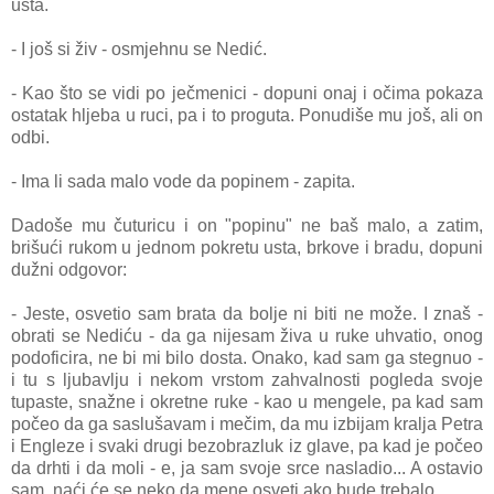
usta.
- I još si živ - osmjehnu se Nedić.
- Kao što se vidi po ječmenici - dopuni onaj i očima pokaza
ostatak hljeba u ruci, pa i to proguta.
Ponudiše mu još, ali on
odbi.
- Ima li sada malo vode da popinem - zapita.
Dadoše mu čuturicu i on "popinu" ne baš malo, a zatim,
brišući rukom u jednom pokretu usta, brkove i bradu, dopuni
dužni odgovor:
- Jeste, osvetio sam brata da bolje ni biti ne može. I znaš -
obrati se Nediću - da ga nijesam živa u ruke uhvatio, onog
podoficira, ne bi mi bilo dosta. Onako, kad sam ga stegnuo -
i tu s ljubavlju i nekom vrstom zahvalnosti pogleda svoje
tupaste, snažne i okretne ruke - kao u mengele, pa kad sam
počeo da ga saslušavam i mečim, da mu izbijam kralja Petra
i Engleze i svaki drugi bezobrazluk iz glave, pa kad je počeo
da drhti i da moli - e, ja sam svoje srce nasladio... A ostavio
sam, naći će se neko da mene osveti ako bude trebalo.