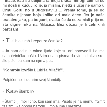
- Inače, kad su ubijena ta moja braća, mnogi četnici su
mi došli u kuću. To je, ja mislim, rijetki slučaj ne samo u
Crnu Goru, no u Jugoslaviju ... Prema tome, ja se od
četnika nijesam boja koliko od male đece. Jer je naše
bratstvo jako, pa bogami, svako će da se zamisli prije no
što digne ruku na Milačića. Bez obzira je li četnik ili
partizan!
- T
i si bio strah i trepet za četnike?
- Ja sam od njih otima ljude koje su oni sprovodili i otima
sam četničku poštu. Uzima sam pisma da vidim kakva su i
što piše, pa sam na njima pisa:
"Kontrolu izvršio Ljubiša Milačić".
Potpišem se i udarim svoj štambilj.
- K
akav štambilj?
- Štambilj, moj lično, koji sam ima! Pisalo je na njemu: "Smrt
fašizmu - sloboda narodu" i moje ime i prezime.