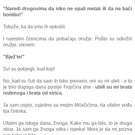
"Naredi drugovima da niko ne opali metak ili da ne bači
bombu!"
Tobože, ka da smo ih opkolili.
I naredim četnicima da pobačaju oružje. Pošto su odložili
oružje, viknem:
"Bjež'te!"
Svi su pobjegli, kud koji!
No, kad su čuli da sam ih tako prevario, oni su mi ubili - a to
je bilo dugoga dana poslije Trojičina dne -
ubili su mi brata
rođenoga i brata od strica
.
Ja sam uspio, zajedno sa mojim Milačićima, da ufatim vođu
tija četnika.
Ufatim ga istoga dana, živoga. Kako mu ga bilo, to je druga
stvar. Ja sam ga živoga odra i ispeka! Mora je da mi prizna