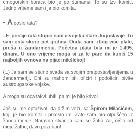
crnogorskih boraca bio je po šumama. To su tzv. komiti.
Jedno vrijeme sam i ja bio komita.
- A
posle rata?
- E, poslije rata stupio sam u vojsku stare Jugoslavije. Tu
sam osta skoro pet godina. Onda sam, zbog više plate,
preša u žandarmeriju. Početna plata bila mi je 1.495.
dinara. U ono vrijeme moga si za te pare da kupiš 15
najboljih ovnova na pijaci nikšićkoj!
(...) Ja sam se stalno svađa sa svojim pretpostavljenijema u
žandarmeriji. Oni su mahom bili oficiri i podoficiri bivše
austrougarske vojske.
A moga su oca takvi ubili, pa mi je bilo krivo!
Još su me optuživali da držim vezu sa
Špirom Milačićem
,
koji je bio komita i prkosio im. Zato sam bio otpušćen iz
žandarmerije. Naravna stvar, ja sam se žalio. Ali, ništa od
moje žalbe, đavo pozobao!