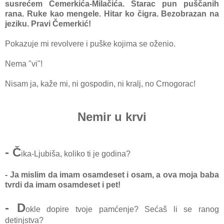
susrećem Čemerkića-Milačića. Starac pun puščanih
rana. Ruke kao mengele. Hitar ko čigra. Bezobrazan na
jeziku. Pravi Čemerkić!
Pokazuje mi revolvere i puške kojima se oženio.
Nema "vi"!
Nisam ja, kaže mi, ni gospodin, ni kralj, no Crnogorac!
Nemir u krvi
- Č
ika-Ljubiša, koliko ti je godina?
- Ja mislim da imam osamdeset i osam, a ova moja baba
tvrdi da imam osamdeset i pet!
- D
okle dopire tvoje pamćenje? Sećaš li se ranog
detinjstva?