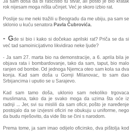
Ja sam doša da bi raščistio tu stvar, ali pošto je bio kratak
rok nijesam moga ništa učinjet. Već je skoro izbio rat.
Poslije su me neki tražili u Beogradu da me ubiju, pa sam se
sklonio u kuću senatora
Pavla Čubrovića.
- G
de si bio i kako si dočekao aprilski rat? Priča se da si
već tad samoinicijativno likvidirao neke ljude?
- Ja sam 27. marta bio na demonstracije, a 6. aprila bila je
objava rata i bombardovanje, tako da sam, taput, bio malo
ranjen od bombe. Od jednoga Njemca oteo sam kola sa dva
konja. Kad sam doša u Gornji Milanovac, to sam dao
Srbijancima i uputio se u Sarajevo.
Kad sam tamo doša, uklonio sam nekoliko trgovaca
muslimana, tako da je svako moga da uzima šta oće iz
radnji ... Jer, svi su mislili da sam oficir, pošto je naređenje
postojalo da se izvjesni oficiri ne obukuju u uniforme, nego
da budu mješovito, da vide što se čini s narodom.
Prema tome, ja sam imao odijelo oficirsko, dva pištolja kod