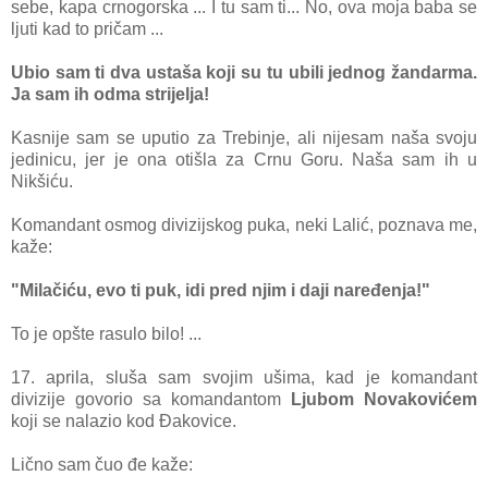
sebe, kapa crnogorska ... I tu sam ti... No, ova moja baba se
ljuti kad to pričam ...
Ubio sam ti dva ustaša koji su tu ubili jednog žandarma.
Ja sam ih odma strijelja!
Kasnije sam se uputio za Trebinje, ali nijesam naša svoju
jedinicu, jer je ona otišla za Crnu Goru. Naša sam ih u
Nikšiću.
Komandant osmog divizijskog puka, neki Lalić, poznava me,
kaže:
"Milačiću, evo ti puk, idi pred njim i daji naređenja!"
To je opšte rasulo bilo! ...
17. aprila, sluša sam svojim ušima, kad je komandant
divizije govorio sa komandantom
Ljubom Novakovićem
koji se nalazio kod Đakovice.
Lično sam čuo đe kaže: