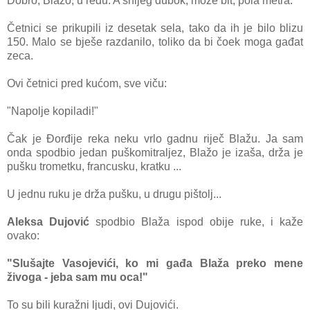
Dobro, Blažo, u redu. A snijeg dubok, može bit, pola metra.
Četnici se prikupili iz desetak sela, tako da ih je bilo blizu
150. Malo se bješe razdanilo, toliko da bi čoek moga gađat
zeca.
Ovi četnici pred kućom, sve viču:
"Napolje kopiladi!"
Čak je Đorđije reka neku vrlo gadnu riječ Blažu. Ja sam
onda spodbio jedan puškomitraljez, Blažo je izaša, drža je
pušku trometku, francusku, kratku ...
U jednu ruku je drža pušku, u drugu pištolj...
Aleksa Dujović
spodbio Blaža ispod obije ruke, i kaže
ovako:
"Slušajte Vasojevići, ko mi gađa Blaža preko mene
živoga - jeba sam mu oca!"
To su bili kuražni ljudi, ovi Dujovići.