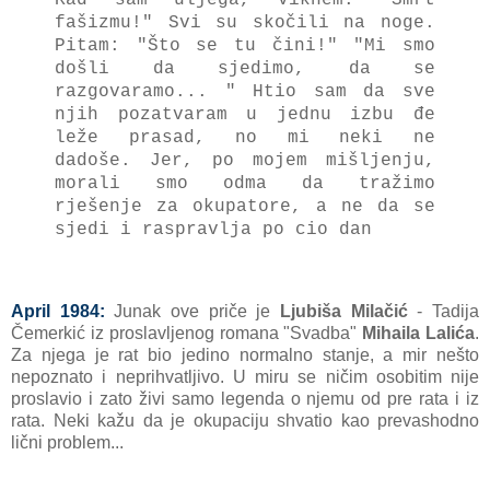
fašizmu!"
Svi su skočili na noge.
Pitam:
"Što se tu čini!"
"Mi smo
došli da sjedimo, da se
razgovaramo... "
Htio sam da sve
njih pozatvaram u jednu izbu đe
leže prasad, no mi neki ne
dadoše.
Jer, po mojem mišljenju,
morali smo odma da tražimo
rješenje za okupatore, a ne da se
sjedi i raspravlja po cio dan
April 1984:
Junak ove priče je
Ljubiša Milačić
- Tadija
Čemerkić iz proslavljenog romana "Svadba"
Mihaila Lalića
.
Za njega je rat bio jedino normalno stanje, a mir nešto
nepoznato i neprihvatljivo. U miru se ničim osobitim nije
proslavio i zato živi samo legenda o njemu od pre rata i iz
rata. Neki kažu da je okupaciju shvatio kao prevashodno
lični problem...