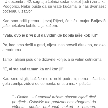
- U decembru 42. sagnaju četnici sedamdeset ljudi i žena ka
Podgorici. Neke pušte da se vrate kućama, a nas dvanaest
poćeraju u zatvor.
Kad smo odili prema Lijevoj Rijeci, četnički major
Boljević
jaše nekakvu kobilu, a ja kažem:
"Vala, ovo je prvi put da vidim đe kobila jaše kobilu!"
Pa, kad smo došli u grad, nijesu nas proveli direktno, no oko
aerodruma.
Tamo Talijani jašu one državne konje, a ja velim četnicima:
"E, vi ste sad taman ka oni konji!"
Kad smo stigli, bačiše me u neki podrum, nema ništa bez
gola zemlja, zidovi od cementa, unutra mrak, pišaća ...
" - Ovako... - Čemerkić tužnim glasom cijedi riječ
po riječ: - Ostaviše me partizani bez zbogom i do
viđenja, odoše prekonoć nekud u neznan.