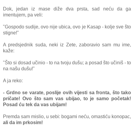
Dok, jedan iz mase diže dva prsta, sad neću da ga
imentujem, pa veli:
"Gospodo sudije, ovo nije ubica, ovo je Kasap - kolje sve što
stigne!"
A predsjednik suda, neki iz Zete,
zaboravio sam mu ime,
kaže:
"Što si dosad učinio - to na tvoju dušu; a posad što učiniš - to
na našu dušu!"
A ja reko:
- Grdno se varate, poslije ovih vijesti sa fronta, što tako
pričate! Ovo što sam vas ubijao, to je samo početak!
Posad ću tek da vas ubijam!
Premda sam mislio, u sebi: bogami neću, omastiću konopac,
ali da im prkosim!