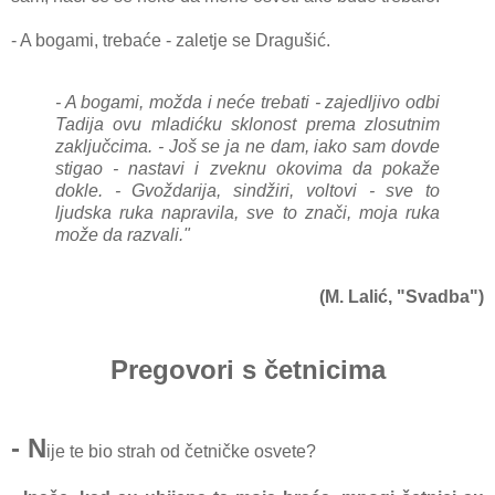
- A bogami, trebaće - zaletje se Dragušić.
- A bogami, možda i neće trebati - zajedljivo odbi
Tadija ovu mladićku sklonost prema zlosutnim
zaključcima. - Još se ja ne dam, iako sam dovde
stigao - nastavi i zveknu okovima da pokaže
dokle. - Gvoždarija, sindžiri, voltovi - sve to
ljudska ruka napravila, sve to znači, moja ruka
može da razvali."
(M. Lalić, "Svadba")
Pregovori s četnicima
- N
ije te bio strah od četničke osvete?