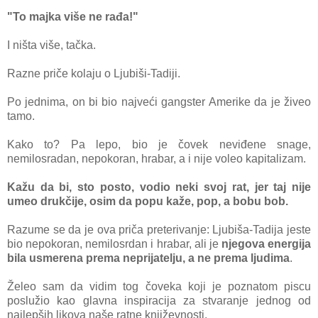
"To majka više ne rađa!"
I ništa više, tačka.
Razne priče kolaju o Ljubiši-Tadiji.
Po jednima, on bi bio najveći gangster
Amerike da je živeo
tamo.
Kako to? Pa lepo, bio je čovek neviđene snage,
nemilosradan, nepokoran, hrabar, a i nije voleo kapitalizam.
Kažu da bi, sto posto, vodio neki svoj rat, jer taj nije
umeo drukčije, osim da popu kaže, pop, a bobu bob.
Razume se da je ova priča preterivanje: Ljubiša-Tadija jeste
bio nepokoran, nemilosrdan i hrabar, ali je
njegova energija
bila usmerena prema neprijatelju, a ne prema ljudima
.
Želeo sam da vidim tog čoveka koji je poznatom piscu
poslužio kao glavna inspiracija za stvaranje jednog od
najlepših likova naše ratne književnosti.