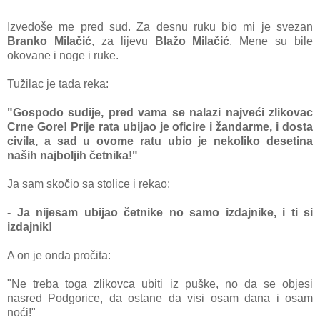
Izvedoše me pred sud. Za desnu ruku bio mi je svezan
Branko Milačić
, za lijevu
Blažo Milačić
. Mene su bile
okovane i noge i ruke.
Tužilac je tada reka:
"Gospodo sudije, pred vama se nalazi najveći zlikovac
Crne Gore! Prije rata ubijao je oficire i žandarme, i dosta
civila, a sad u ovome ratu ubio je nekoliko desetina
naših najboljih četnika!"
Ja sam skočio sa stolice i rekao:
- Ja nijesam ubijao četnike no samo izdajnike, i ti si
izdajnik!
A on je onda pročita:
"Ne treba toga zlikovca ubiti iz puške, no da se objesi
nasred Podgorice, da ostane da visi osam dana i osam
noći!"