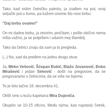
Tako, kad vidim četničku patrolu, ja izađem na put, onaj
seljački put u šumu, pa kažem onome što nosi torbu:
"Daj torbu ovamo!"
On mi dadne torbu, ja otvorim, pročitam, i pošto obično nema
ništa važno, ja se potpišem i udarim moj štambilj.
Tako da četnici znaju da sam ja to pregleda.
(...) No, sad da pređem na jednu drugu stvar.
Ja,
Mirko Vešović, Šćepan Đukić, Blažo Jovanović, Đoko
Mirašević
i jedan
Simović
- došli na pregovore, da se
pregovaramo s četnicima, da se više ne bijemo.
To je bilo tačno 18. decembra 41.
Otišli smo u kuću kapetana
Mira Dujovića
.
Okupilo se 10-15 oficira. Među njima, kao najstariji četnik,