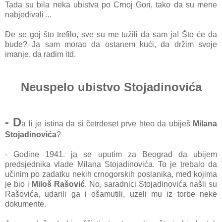
Tada su bila neka ubistva po Crnoj Gori, tako da su mene
nabjeđivali ...
Đe se goj što trefilo, sve su me tužili da sam ja! Što će da
bude? Ja sam morao da ostanem kući, da držim svoje
imanje, da radim itd.
Neuspelo ubistvo Stojadinovića
- D
a li je istina da si četrdeset prve hteo da ubiješ
Milana
Stojadinovića
?
- Godine 1941. ja se uputim za Beograd da ubijem
predsjednika vlade Milana Stojadinovića. To je trebalo da
učinim po zadatku nekih crnogorskih poslanika, međ kojima
je bio i
Miloš Rašović
. No, saradnici Stojadinovića našli su
Rašovića, udarili ga i ošamutili, uzeli mu iz torbe neke
dokumente.