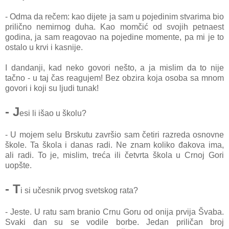
- Odma da rečem: kao dijete ja sam u pojedinim stvarima bio
prilično nemirnog duha. Kao momčić od svojih petnaest
godina, ja sam reagovao na pojedine momente, pa mi je to
ostalo u krvi i kasnije.
I dandanji, kad neko govori nešto, a ja mislim da to nije
tačno - u taj čas reagujem! Bez obzira koja osoba sa mnom
govori
i koji su ljudi tunak!
- J
esi li išao u školu?
- U mojem selu Brskutu završio sam četiri razreda osnovne
škole. Ta škola i danas radi. Ne znam koliko đakova ima,
ali
radi. To je, mislim, treća ili četvrta škola u Crnoj Gori
uopšte.
- T
i si učesnik prvog svetskog rata?
- Jeste. U ratu sam branio Crnu Goru od onija prvija Švaba.
Svaki dan su se vodile borbe. Jedan priličan broj