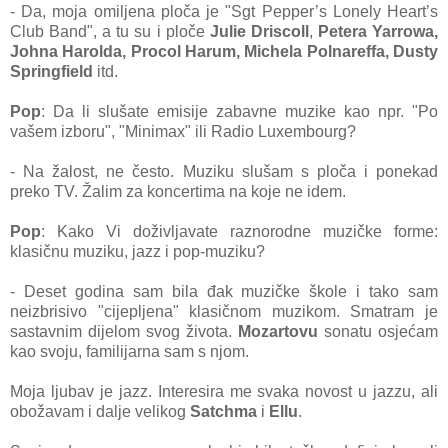
- Da, moja omiljena ploča je "Sgt Pepper’s Lonely Heart’s
Club Band", a tu su i ploče
Julie Driscoll
,
Petera Yarrowa,
Johna Harolda, Procol Harum, Michela Polnareffa, Du
sty
Springfield
itd.
Pop
: Da li slušate emisije zabavne muzike kao npr. "Po
vašem izboru", "Minimax" ili Radio Luxembourg?
- Na žalost, ne često. Muziku slušam s ploča i ponekad
preko TV. Žalim za koncertima na koje ne idem.
Pop
: Kako Vi doživljavate raznorodne muzičke forme:
klasičnu muziku, jazz i pop-muziku?
- Deset godina
sam bila đak muzičke škole i tako sam
neizbrisivo "cijepljena" klasičnom muzikom. Smatram je
sastavnim dije
lom svog života.
Mozartovu
sonatu osjećam
kao svoju, familijarna sam s njom.
Moja ljubav je jazz. Interesira me svaka novost u jazzu, ali
obožavam i dalje velikog
Satchma
i
Ellu
.