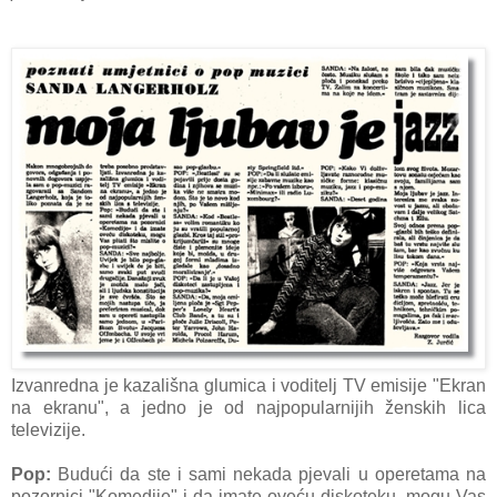
Izvanredna je kazališna glumica i voditelj TV emisije "Ekran
na ekranu", a jedno je od najpopularnijih ženskih lica
televizije.
Pop:
Budući da ste i sami nekada pjevali u operetama na
pozornici "Komedije" i da imate oveću diskoteku, mogu Vas