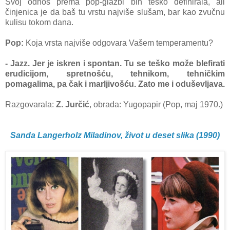
Svoj odnos prema pop-glazbi bih teško definirala, ali
činjenica je da baš tu vrstu najviše slušam, bar kao zvučnu
kulisu tokom dana.
Pop:
Koja vrsta najviše odgovara Vašem temperamentu?
- Jazz. Jer je iskren i spontan. Tu se teško može blefirati
erudicijom, spretnošću, tehnikom, tehničkim
pomagalima, pa čak i marljivošću. Zato me i oduševljava.
Razgovarala:
Z. Jurčić
, obrada: Yugopapir (Pop, maj 1970.)
Sanda Langerholz Miladinov, život u deset slika (1990)