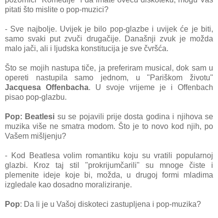
pitati što mislite o pop-muzici?
- Sve najbolje. Uvijek je bilo pop-glazbe i uvijek će je biti,
samo svaki put zvuči drugačije. Današnji zvuk je možda
malo jači, ali i ljudska konstitucija je sve čvršća.
Što se mojih nastupa tiče, ja preferiram musical, dok sam u
opereti nastupila samo jednom, u "Pariškom životu"
Jacquesa Offenbacha
. U svoje vrijeme je i Offenbach
pi
sao pop-glazbu.
Pop:
Beatlesi
su se pojavili prije dosta godina i njihova se
muzika više ne smatra modom. Što je to novo kod njih, po
Vašem mišljenju?
- Kod Beatlesa volim romantiku koju su vratili popularnoj
glazbi. Kroz taj stil "prokrijumčarili" su mnoge čiste i
plemenite ideje koje bi, možda, u drugoj formi mladima
izgledale kao dosadno moraliziranje.
Pop
: Da li je u Vašoj diskoteci zastupljena i
pop-muzika?