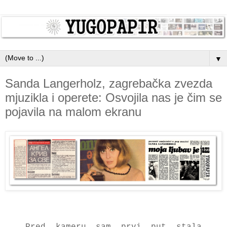
▼
Sanda Langerholz, zagrebačka zvezda
mjuzikla i operete: Osvojila nas je čim se
pojavila na malom ekranu
Pred kаmeru sаm prvi put stаlа