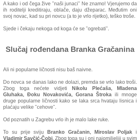
A kako i od čega žive "naši junaci" Ne znamo! Vjerujemo da
ih roditelji kreditiraju, oblače, daju džeparac. Međutim oni
svoj novac, kad su pri novcu (a to je vrlo rijetko), teško troše.
Sjede i čekaju nekoga od koga će se "ogrebati".
Slučaj rođendana Branka Gračanina
Ali ni popularne ličnosti nisu baš naivne.
Do novca se danas lako ne dolazi, premda se vrlo lako troši.
Zbog toga nećete vidjeti
Nikolu Plećaša, Mladena
Gluhaka, Đoku Novakovića, Gorana Štroka
ili mnoge
druge popularne ličnosti kako se laka srca hvataju lisnica i
plaćaju velike "cehove".
Od poznatih u Zagrebu vrlo ih je malo lake ruke.
To su prije sviju
Branko Gračanin, Miroslav Poljak
i
Vladimir Savčić-Čobi
. Zbog toga su i oni najomiljeliji u svim