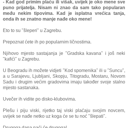
- Kad god primim plaću ili višak, uvijek je oko mene sve
puno prijatelja. Nisam ni znao da sam tako popularan
među nekim tipovima. Kad je isplatna vrećica tanja,
onda ih se znatno manje nađe oko mene!
Eto to su "šleperi" u Zagrebu.
Prepoznat ćete ih po popularnim ličnostima.
Njihovo mjesto sastajanja je "Gradska kavana" i još neki
"kafići" u Zagrebu.
U Beogradu ih možete vidjeti "Kod spomenika" ili u "Suncu",
a u Sarajevu, Ljubljani, Skopju, Titogradu, Mostaru, Novom
Sadu i drugim većim gradovima imaju također svoje stalno
mjesto sastanaka.
Uvečer ih vidite po disko-klubovima.
Plešu i piju viski, rijetko taj viski plaćaju svojim novcem,
uvijek se nađe netko uz koga će se tu noć "šlepati".
Drugoga dana naći će drugoga!