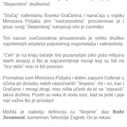
"šleperskim" društvima!
"Slučaj" rođendana Branka Gračanina i ispraćaja u vojsku
Miroslava Poljaka (tim "svečanostima" prisustvovao je i
pisac ovog "šleperskog" rukopisa) vrlo je zanimljiv.
Tim nazovi svečanostima prisustvovalo je veliko društvo
najintimnijih prijatelja popularnog nogometaša i vaterpolista.
"Ceh" je na kraju balade bio pozamašan (oko pola milijuna
starih dinara) a što je najzanimljivije mnogi koji su bili na
"licu stola" nisu ni bili pozvani.
Promatrao sam Miroslava Poljaka i dobro zapazio čuđenje u
očima pri dolasku nekih nepozvanih "šlepera". Ali i on, kao i
Gračanin i mnogi drugi, nisu ništa učinili da bi se "otarasili"
takva društva. Pustili su neka ih voda nosi, kad se jede i pije
nije važno tko je prisutan!
Možda je najbolju definiciju za "šlepere" dao
Božo
Jovanović
, kamerman Televizije Zagreb. On je rekao: