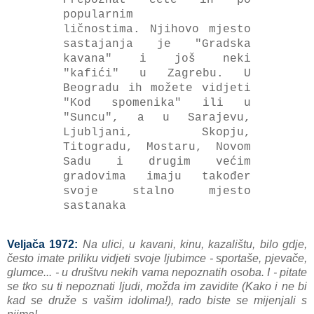
popularnim
ličnostima.
Njihovo mjesto
sastajanja je "Gradska
kavana" i još neki
"kafići" u Zagrebu.
U
Beogradu ih možete vidjeti
"Kod spomenika" ili u
"Suncu", a u Sarajevu,
Ljubljani, Skopju,
Titogradu, Mostaru, Novom
Sadu i drugim većim
gradovima imaju također
svoje stalno mjesto
sastanaka
Veljača 1972:
Na ulici, u kavani, kinu, kazalištu, bilo gdje,
često imate priliku vidjeti svoje ljubimce - sportaše, pjevače,
glumce... - u društvu nekih vama nepoznatih osoba.
I - pitate
se tko su ti nepoznati ljudi, možda im zavidite (Kako i ne bi
kad se druže s vašim idolima!), rado biste se mijenjali s