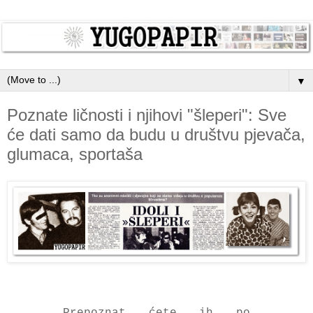
▼
Poznate ličnosti i njihovi "šleperi": Sve
će dati samo da budu u društvu pjevača,
glumaca, sportaša
Prepoznat ćete ih po