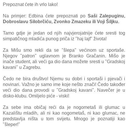
Prepoznat ćete ih vrlo lako!
Na primjer: Edbina ćete prepoznati po
Saši Zalepuginu,
Dobroslavu Silobrčiću, Zvonko Zmazeku ili Voji Šiljku.
Tamo gdje je jedan od njih najvjerojatnije ćete sresti tog
simpatičnog mladića punog priča iz "haj lajf" života!
Za Mišu smo rekli da se "šlepa" većinom uz sportaše.
Njegov "patron" uglavnom je Branko Gračanin. Mišo je
inače student, ali veći ga dio dana možete sresti u "Gradskoj
kavani" u Zagrebu.
Čedo ne bira društvo! Njemu su dobri i sportaši i pjevači i
novinari. Važno je samo ime koje nešto znači! Čedo također
veći dio dana provodi u "Gradskoj kavani". Navečer je u
disko-klubu. Omiljelo piće - viski!
Za sebe ima običaj reći da je nogometaš ili glumac u
Kazalištu mladih, ali ni kao nogometaš, ni kao glumac, ne
predstavlja ništa u tom svijetu. Mnogo je poznatiji kao
"šleper!"