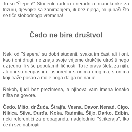
To su "šleperi!" Studenti, radnici i neradnici, manekenke za
frizuru, djevojke sa zanimanjem, ili bez njega, milijunaši što
se tiče slobodnoga vremena!
Čedo ne bira društvo!
Neki od "šlepera" su dobri studenti, svaka im čast, ali i oni,
kao i oni drugi, ne znaju svoje vrijeme drukčije utrošiti nego
uz jednu ili više popularnih ličnosti! To je prava šteta za njih.
ali oni su neopasni u usporedbi s onima drugima, s onima
koji traže posao a mole boga da ga ne nađu!
Rekoh, ljudi bez prezimena, a njihova vam imena ionako
ništa ne govore.
Čedo, Mišo, dr Žuća, Štrajfa, Vesna, Davor, Nenad, Cigo,
Nikica, Silva, Đurđa, Koka, Radmila, Šiljo, Darko, Edbin
,
neki referentići za propagandu, nadglednici "štrikeraja", tko
će ih sve nabrojiti.