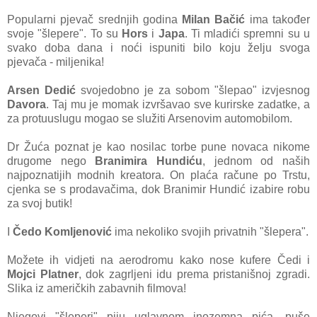
Popularni pjevač srednjih godina
Milan Bačić
ima također
svoje "šlepere". To su
Hors
i
Japa
. Ti mladići spremni su u
svako doba dana i noći ispuniti bilo koju želju svoga
pjevača
- miljenika!
Arsen Dedić
svojedobno je za sobom "šlepao" izvjesnog
Davora
. Taj mu je momak izvršavao sve
kurirske zadatke, a
za protuuslugu mogao se služiti Arsenovim automobilom.
Dr Žuća poznat je kao nosilac torbe pune novaca nikome
drugome nego
Branimira Hundiću
, jednom od naših
najpoznatijih modnih kreatora. On plaća račune po Trstu,
cjenka se s prodavačima, dok Branimir Hundić izabire robu
za svoj butik!
I
Čedo Komljenović
ima nekoliko svojih privatnih "šlepera".
Možete ih
vidjeti na aerodromu kako nose kufere Čedi i
Mojci Platner
, dok zagrljeni idu prema pristanišnoj zgradi.
Slika iz američkih zabavnih filmova!
Njegovi "šleperi" piju uglavnom inozemna pića, puše