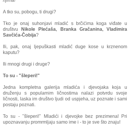
njima!
A tko su, pobogu, ti drugi?
Tko je onaj suhonjavi mladić s brčićima koga viđate u
društvu
Nikole Plećaša, Branka Gračanina, Vladimira
Savčića-Čobija
?
Ili, pak, onaj ljepuškasti mladić duge kose u krznenom
kaputu?
Ili mnogi drugi i druge?
To su - "šleperi!"
Jedna kompletna galerija mladića i djevojaka koja u
druženju s popularnim ličnostima nalazi potvrdu svoje
ličnosti, laska im društvo ljudi od uspjeha, uz poznate i sami
postaju poznati.
To su - "šleperi!" Mladići i djevojke bez prezimena! Pri
upoznavanju promrmljaju samo ime i - to je sve što znaju!