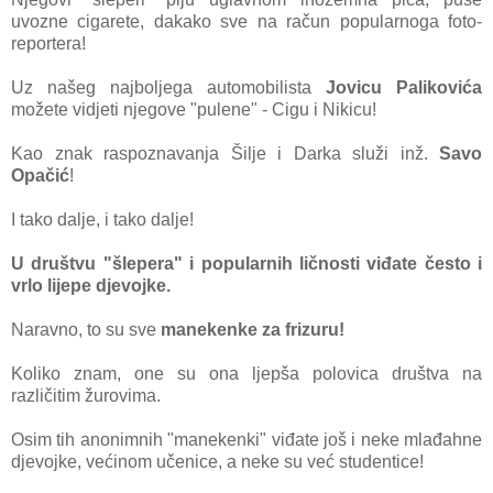
uvozne cigarete, dakako sve na račun popularnoga foto-
reportera!
Uz našeg najboljega automobilista
Jovicu Palikovića
možete vidjeti njegove "pulene" - Cigu i Nikicu!
Kao znak raspoznavanja Šilje i
Darka služi inž.
Savo
Opačić
!
I tako dalje, i tako dalje!
U društvu "šlepera" i popularnih ličnosti viđate često i
vrlo lijepe djevojke.
Naravno, to su sve
manekenke za frizuru!
Koliko znam, one su ona ljepša polovica društva na
različitim žurovima.
Osim tih anonimnih "manekenki" viđate još i neke mlađahne
djevojke, većinom učenice, a neke su već studentice!