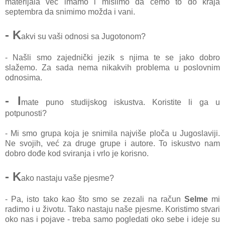
materijala već imamo i mislimo da ćemo to do kraja
septembra da snimimo možda i vani.
- K
akvi su vaši odnosi sa Jugotonom?
- Našli smo zajednički jezik s njima te se jako dobro
slažemo. Za sada nema nikakvih problema u poslovnim
odnosima.
- I
mate puno studijskog iskustva. Koristite li ga u
potpunosti?
- Mi smo grupa koja je snimila najviše ploča u Jugoslaviji.
Ne svojih, već za druge grupe i autore. To iskustvo nam
dobro dođe kod sviranja i vrlo je korisno.
- K
ako nastaju vaše pjesme?
- Pa, isto tako kao što smo se zezali na račun
Selme
mi
radimo i u životu. Tako nastaju naše pjesme. Koristimo stvari
oko nas i pojave - treba samo pogledati oko sebe i ideje su