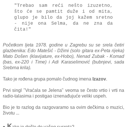
"Trebao sam reći nešto izuzetno,
što će se pamtit duže i od mita,
glupo je bilo da joj kažem sretno
- nije ona Selma, da ne zna da
čita!"
Početkom ljeta 1978. godine u Zagrebu su se srela četiri
glazbenika: Edo Matešić - Džimi (solo gitara ex-Peta rijeka)
Mato Došen (klavijature, ex-Hobo), Nenad Zubak - Komad
(bas, ex-220 i Time) i Adi Karaselimović (bubnjevi, sada
Srebrna krila).
Tako je rođena grupa pomalo čudnog imena
Izazov
.
Prvi singl "Vraćala se Jelena" veoma se često vrtio i vrti na
radio-talasima i postigao iznenađujuće veliki uspeh.
Bio je to razlog da razgovaramo sa ovim dečkima o muzici,
životu ...
- K
ako je došlo do vašeg susreta?