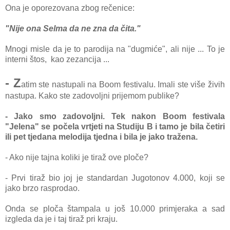
Ona je oporezovana zbog rečenice:
"Nije ona Selma da ne zna da čita."
Mnogi misle da je to parodija na "dugmiće", ali nije ... To je
interni štos, kao zezancija ...
- Z
atim ste nastupali na Boom festivalu. Imali ste više živih
nastupa. Kako ste zadovoljni prijemom publike?
- Jako smo zadovoljni. Tek nakon Boom festivala
"Jelena" se počela vrtjeti na Studiju B i tamo je bila četiri
ili pet tjedana melodija tjedna i bila je jako tražena.
- Ako nije tajna koliki je tiraž ove ploče?
- Prvi tiraž bio joj je standardan
Jugotonov 4.000, koji se
jako brzo rasprodao.
Onda se ploča štampala u još 10.000 primjeraka a sad
izgleda da je i taj tiraž pri kraju.