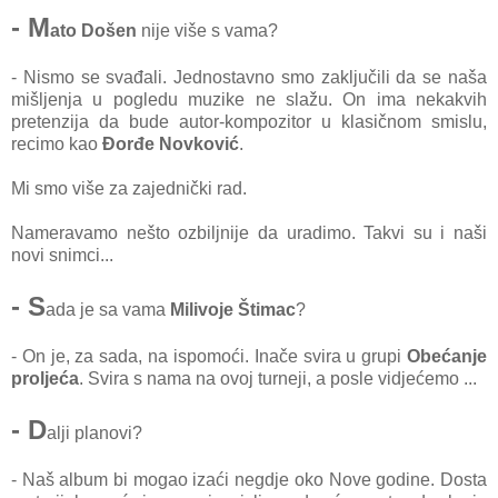
- M
ato Došen
nije više s vama?
- Nismo se svađali. Jednostavno smo zaključili da se naša
mišljenja u pogledu muzike ne slažu. On ima nekakvih
pretenzija da bude autor-kompozitor u klasičnom smislu,
recimo kao
Đorđe Novković
.
Mi smo više za zajednički rad.
Nameravamo nešto ozbiljnije da uradimo. Takvi su i naši
novi snimci...
- S
ada je sa vama
Milivoje Štimac
?
- On je, za sada, na ispomoći. Inače svira u grupi
Obećanje
proljeća
. Svira s nama na ovoj turneji, a posle vidjećemo ...
- D
alji planovi?
- Naš album bi mogao izaći negdje oko Nove godine. Dosta