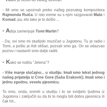
- Mi smo se upoznali preko našeg poznatog kompozitora
Rajmonda Ruića
. U isto vreme su s njim razgovarali
Mato
i
Komad
, pa, eto tako je to došlo ...
- A
dija zamenjuje
Tomi Martin
?
- Da, svi smo mi studijski muzičari u Jugotonu. Tu je radio i
Tomi, a pošto je Adi otišao, pozvali smo ga. On se odazvao
pozivu i nastavili smo dalje raditi.
- K
ako se rodila "Jelena"?
- Više manje slučajno... u
studiju. Imali smo tekst jednog
našeg prijatelja iz Crne Gore (Saša Eraković). Imali smo i
jednu zgodnu, veselu pjesmicu.
To smo, onda, snimili u studiju i to se svidjelo ljudima iz
Jugotona i zaključili su da bi to mogla biti dobra pjesmica ili
čak hit...