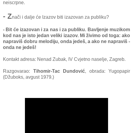
neiscrpne.
- Z
nači i dalje će Izazov biti izazovan za publiku?
- Bit će izazovan i za nas i za publiku. Bavljenje muzikom
kod nas je isto jedan veliki izazov. Mi živimo od toga: ako
napraviš dobru melodiju, onda jedeš, a ako ne napraviš -
onda ne jedeš!
Kontakt adresa: Nenad Zubak, IV Cvjetno naselje, Zagreb.
Razgovarao:
Tihomir-Tac Dundović
, obrada: Yugopapir
(Džuboks, avgust 1979.)