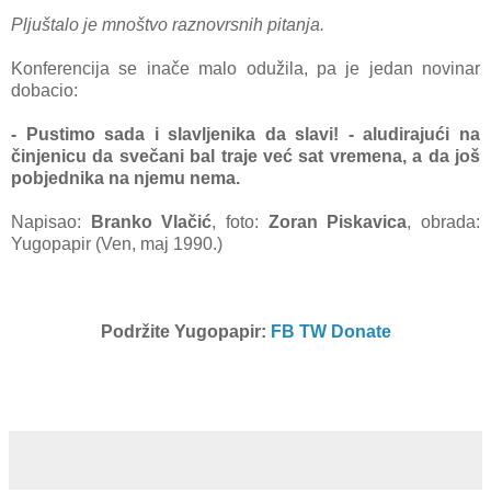
Pljuštalo je mnoštvo raznovrsnih pitanja.
Konferencija
se inače malo odužila, pa je jedan novinar
dobacio:
- Pustimo sada i slavljenika da slavi! - aludirajući na
činjenicu da svečani bal traje već sat vremena, a da još
pobjednika na njemu nema.
Napisao:
Branko Vlačić
, foto:
Zoran Piskavica
, obrada:
Yugopapir (Ven, maj 1990.)
Podržite Yugopapir:
FB
TW
Donate