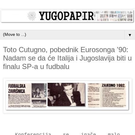
▼
Toto Cutugno, pobednik Eurosonga '90:
Nadam se da će Italija i Jugoslavija biti u
finalu SP-a u fudbalu
Konferencija
se inače malo