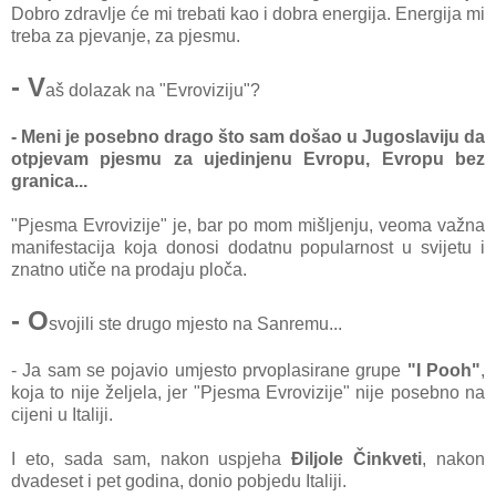
Dobro zdravlje će mi trebati kao i dobra energija. Energija mi
treba za pjevanje, za pjesmu.
- V
aš dolazak na "Evroviziju"?
- Meni je posebno drago što sam došao u Jugoslaviju da
otpjevam pjesmu za ujedinjenu Evropu, Evropu bez
granica...
"Pjesma Evrovizije" je, bar po mom mišljenju, veoma važna
manifestacija koja donosi dodatnu popularnost u svijetu i
znatno utiče na prodaju ploča.
- O
svojili ste drugo mjesto na Sanremu...
- Ja sam se pojavio umjesto prvoplasirane grupe
"I Pooh"
,
koja to nije željela, jer "Pjesma Evrovizije" nije posebno na
cijeni u Italiji.
I eto, sada sam, nakon uspjeha
Điljole Činkveti
, nakon
dvadeset i pet godina, donio pobjedu Italiji.