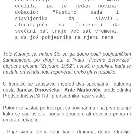
odužila, pa je jedan novinar
dobacio:
"Pustimo sada i
slavljenika da slavi!",
aludirajući na činjenicu da
svečani bal traje već sat vremena,
a da još pobjednika na njemu nema
Toto Kutunjo je, nakon što su ga dobro polili pobjedničkim
šampanjcem, po drugi put u finalu "Pjesme Evrovizije"
otpjevao pjesmu "Zajedno 1992", ušavši u publiku, kada je
nastala prava trka foto-reportera i preko glava publike.
U trenutku se zaustavio i ispred dva specijalna i ugledna
gosta
Janeza Drnovšeka
i
Ante Markovića
, predsjednika
Predsjedništva SFRJ i predsjednika naše vlade.
Potom se sastao po treći put sa novinarima i na prvo pitanje
kako se sad osjeća, pomalo zbunjen, ali dovoljno pribran i
umoran, rekao je:
- Prije svega, želim sebi, kao i drugima, dobro zdravlje.