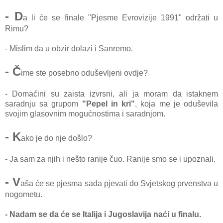
- D
a li će se finale "Pjesme Evrovizije 1991" održati u
Rimu?
- Mislim da u obzir dolazi i Sanremo.
- Č
ime ste posebno oduševljeni ovdje?
- Domaćini su zaista izvrsni, ali ja moram da istaknem
saradnju sa grupom
"Pepel in kri"
, koja me je oduševila
svojim glasovnim mogućnostima i saradnjom.
- K
ako je do nje došlo?
- Ja sam za njih i nešto ranije čuo. Ranije smo se i upoznali.
- V
aša će se pjesma sada pjevati do Svjetskog prvenstva u
nogometu.
- Nadam se da će se Italija i Jugoslavija naći u finalu.