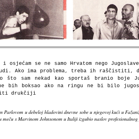
 i osjećam se ne samo Hrvatom nego Jugoslav
udi. Ako ima problema, treba ih raščistiti, 
o što sam nekad kao sportaš branio boje J
ne bih boksao ako na ringu ne bi bilo jugos
iti drukčiji
m Parlovom u debeloj hladovini dnevne sobe u njegovoj kući u Fažani, 
e u meču
s Marvinom Johnsonom u Italiji izgubio naslov profesionalnog p