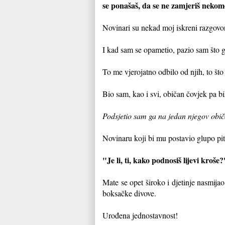
se ponašaš, da se ne zamjeriš nekom
Novinari su nekad moj iskreni razgovor s
I kad sam se opametio, pazio sam što go
To me vjerojatno odbilo od njih, to št
Bio sam, kao i svi, običan čovjek pa b
Podsjetio sam ga na jedan njegov obi
Novinaru koji bi mu postavio glupo pita
"Je li, ti, kako podnosiš lijevi kroše
Mate se opet široko i djetinje nasmija
boksačke divove.
Urođena jednostavnost!