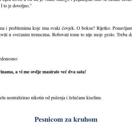
I to je dovoljno
."
ima i problemima koje ima svaki čovjek. O boksu? Rijetko. Ponavljam, 
viti u svečanim trenucima. Robovati tome to nije moje geslo. Treba dalj
jedonosno:
vinama, a vi me ovdje masirate već dva sata!
elu neutralizirao nikotin od pušenja i želučanu kiselinu.
Pesnicom za kruhom