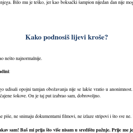
 njega. Bilo mu je teško, jer kao boksački šampion nijedan dan nije moga
Kako podnosiš lijevi kroše?
ao nešto najnormalnije.
adi
ni
:
go udisali opojni tamjan obožavanja nije se lakše vratio u anonimnost.
čajene šokove. On je taj put izabrao sam, dobrovoljno.
ne piše, ne snimaju dokumentarni filmovi, ne izlaze stripovi i što sve n
kav sam! Baš mi prija što više nisam u središtu pažnje. Prije me j