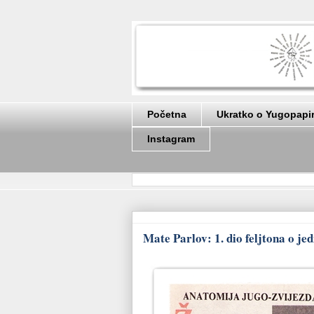
Početna
Ukratko o Yugopapi
Instagram
Mate Parlov: 1. dio feljtona o j