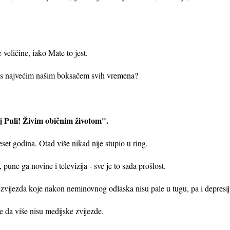
veličine, iako Mate to jest.
je s najvećim našim boksačem svih vremena?
oj Puli! Živim običnim životom".
eset godina. Otad više nikad nije stupio u ring.
 pune ga novine i televizija - sve je to sada prošlost.
 zvijezda koje nakon neminovnog odlaska nisu pale u tugu, pa i depresij
le da više nisu medijske zvijezde.