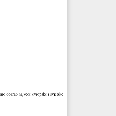
iorno obarao najveće evrop
ske i svjetske