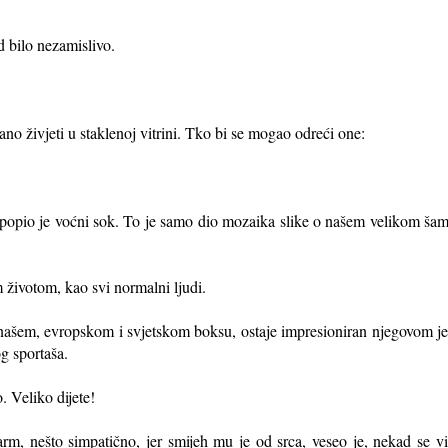
ad bilo nezamislivo.
o živjeti u staklenoj vitrini. Tko bi se mogao odreći one:
u, popio je voćni sok. To je samo dio mozaika slike o našem velikom ša
 životom, kao svi normalni ljudi.
 našem, evropskom i svjetskom boksu, ostaje impresioniran njegovom 
og sportaša.
. Veliko dijete!
m, nešto simpatično, jer smijeh mu je od srca, veseo je, nekad se viš