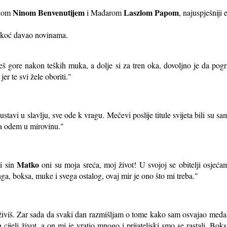
Ninom Benvenutijem
Laszlom Papom
anom
i Mađarom
, najuspješnij
nekoć davao novinama.
š gore nakon teških muka, a dolje si za tren oka, dovoljno je da pogri
jer te svi žele oboriti
."
stavi u slavlju, sve ode k vragu. Mečevi poslije titule svijeta bili su s
da odem u mirovinu."
Matko
i sin
oni su moja sreća, moj život! U svojoj se obitelji osjećam
nga, boksa, muke i svega ostalog, ovaj mir je ono što mi treba."
 živiš. Zar sada da svaki dan razmišljam o tome kako sam osvajao medal
cijeli život, a on mi je vratio mnogo i prijateljski smo se rastali. Bo