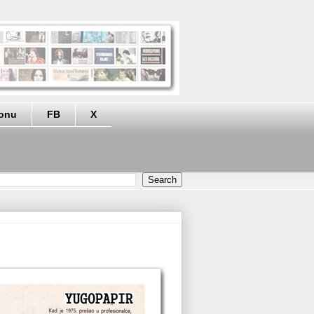
eonu
FB
X