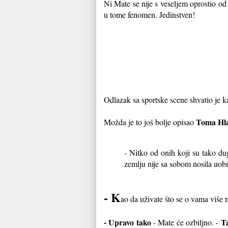
Ni Mate se nije s veseljem oprostio od
u tome fenomen. Jedinstven!
Odlazak sa sportske scene shvatio je k
Toma Hl
Možda je to još bolje opisao
- Nitko od onih koji su tako du
zemlju nije sa sobom nosila uobi
- K
ao da uživate što se o vama više 
- Upravo tako
Ta
- Mate će ozbiljno. -