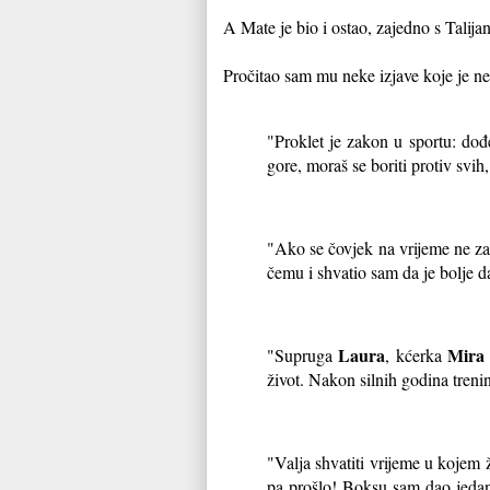
A Mate je bio i ostao, zajedno s Talij
Pročitao sam mu neke izjave koje je 
"Proklet je zakon u sportu: dođe
gore, moraš se boriti protiv svih, 
"Ako se čovjek na vrijeme ne zau
čemu i shvatio sam da je bolje 
Laura
Mira
"Supruga
, kćerka
život. Nakon silnih godina treni
"Valja shvatiti vrijeme u kojem
pa prošlo! Boksu sam dao jedan 