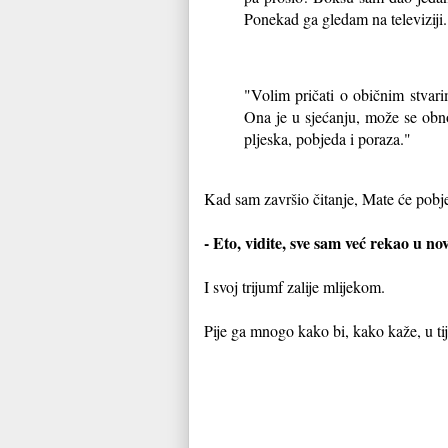
Ponekad ga gledam na televiziji. 
"Volim pričati o običnim stvar
Ona je u sjećanju, može se obno
pljeska, pobjeda i poraza."
Kad sam završio čitanje, Mate će pob
- Eto, vidite, sve sam već rekao u no
I svoj trijumf zalije mlijekom.
Pije ga mnogo kako bi, kako kaže, u tij