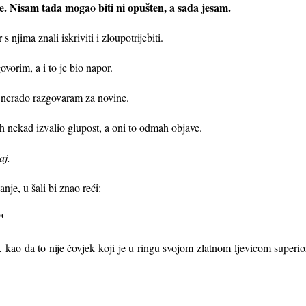
e. Nisam tada mogao biti ni opušten, a sada jesam.
 njima znali iskriviti i zloupotrijebiti.
vorim, a i to je bio napor.
o nerado razgovaram za novine.
ih nekad izvalio glupost, a oni to odmah objave.
čaj.
nje, u šali bi znao reći:
?"
o, kao da to nije čovjek koji je u ringu svojom zlatnom ljevicom super