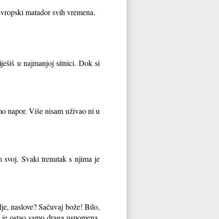
i evropski matador svih vremena.
ješiš u najmanjoj sitnici. Dok si
amo napor. Više nisam uživao ni u
 svoj. Svaki trenutak s njima je
je, naslove? Sačuvaj bože! Bilo,
ks je ostao samo draga uspomena.