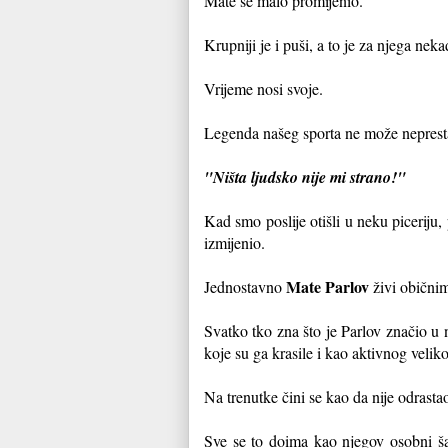
Mate se malo promijenio.
Krupniji je i puši, a to je za njega nek
Vrijeme nosi svoje.
Legenda našeg sporta ne može neprestan
"Ništa ljudsko nije mi strano!"
Kad smo poslije otišli u neku picerij
izmijenio.
Mate Parlov
Jednostavno
živi običnim
Svatko tko zna što je Parlov značio u
koje su ga krasile i kao aktivnog velik
Na trenutke čini se kao da nije odrastao
Sve se to doima kao njegov osobni šar