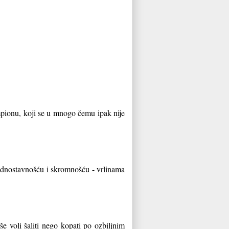
mpionu, koji se u mnogo čemu ipak nije
jednostavnošću i skromnošću - vrlinama
e voli šaliti nego kopati po ozbiljnim