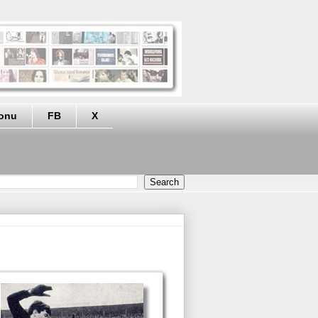
eonu
FB
X