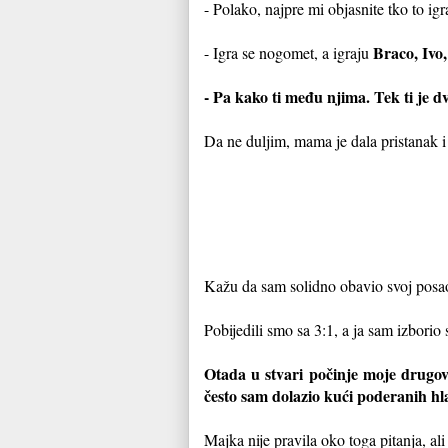
- Polako, najpre mi objasnite tko to igra
Braco, Ivo
- Igra se nogomet, a igraju
- Pa kako ti među njima. Tek ti je 
Da ne duljim, mama je dala pristanak i
Kažu da sam solidno obavio svoj posa
Pobijedili smo sa 3:1, a ja sam izborio
Otada u stvari počinje moje drugov
često sam dolazio kući poderanih hla
Majka nije pravila oko toga pitanja, al