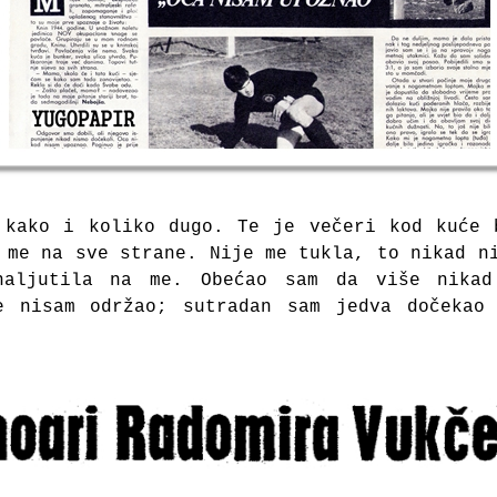
 kako i koliko dugo.
Te je večeri kod kuće
a me na
sve strane. Nije me tukla, to nikad n
naljutila na me.
Obećao sam da više nikad
je
nisam održao; sutradan sam jedva do
čekao