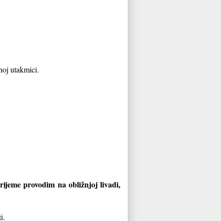
noj utakmici.
ijeme provodim na obližnjoj livadi,
i.