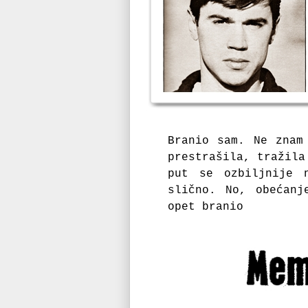
Branio sam.
Ne znam
prestrašila, tražil
put se ozbiljnije 
slično.
No, obećan
opet branio