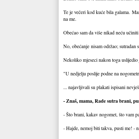
Te je večeri kod kuće bila galama.
Mam
na me.
Obećao sam da više nikad neću učiniti
No, obećanje
nisam održao; sutradan 
Nekoliko mjeseci nakon toga uslijedio j
"U nedjelju poslije podne na nogometnom
... najavljivali su plakati ispisani nev
- Znaš, mama, Rade sutra brani, pust
- Što brani, kakav nogomet, što vam p
- Hajde, nemoj biti takva, pusti me! - n