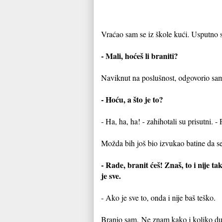
Vraćao sam se iz škole kući. Usputno s
- Mali, hoćeš li braniti?
Naviknut na poslušnost, odgovorio sa
- Hoću, a što je to?
- Ha, ha, ha! - zahihotali su prisutni. - 
Možda bih još bio izvukao batine da se 
- Rade, branit ćeš! Znaš, to i nije t
je sve.
- Ako je sve to, onda i nije baš teško.
Branio sam.
Ne znam kako i koliko d