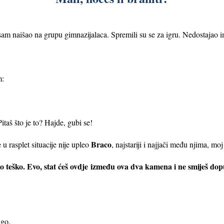
am naišao na grupu gimnazijalaca. Spremili su se za igru. Nedostajao im
m:
Pitaš što je to? Hajde, gubi se!
Braco
u rasplet situacije nije upleo
, najstariji i najjači među njima, moj
ako teško. Evo, stat ćeš ovdje između ova dva kamena i ne smiješ do
ugo.