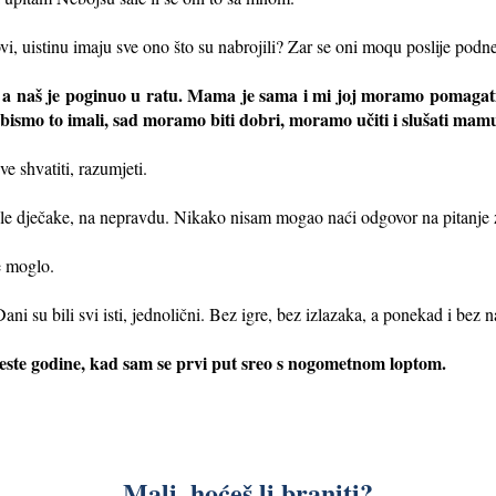
vi, uistinu imaju sve ono što su nabrojili? Zar se oni moqu poslije podn
, a naš je poginuo u ratu. Mama je sama i mi joj moramo pomagat
da bismo to imali, sad moramo biti dobri, moramo učiti i slušati mam
e shvatiti, razumjeti.
le dječake, na nepravdu. Nikako nisam mogao naći odgovor na pitanje 
je moglo.
 su bili svi isti, jednolični. Bez igre, bez izlazaka, a ponekad i bez na
aeste godine, kad sam se prvi put sreo s nogometnom loptom.
Mali, hoćeš li braniti?