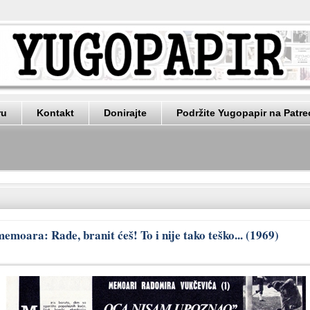
ru
Kontakt
Donirajte
Podržite Yugopapir na Patr
moara: Rade, branit ćeš! To i nije tako teško... (1969)