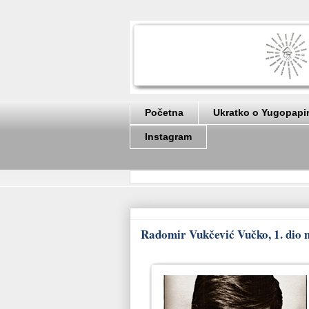
Početna
Ukratko o Yugopapi
Instagram
Radomir Vukčević Vučko, 1. dio me