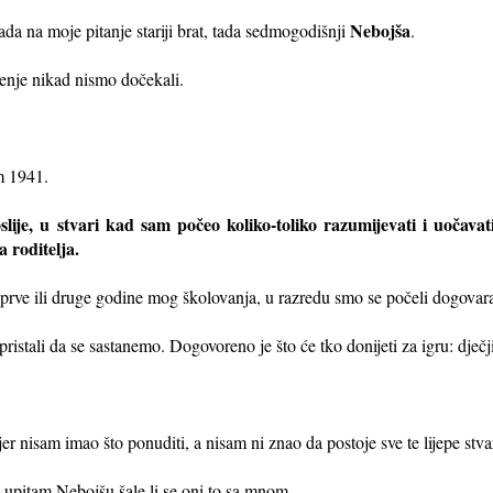
Nebojša
da na moje pitanje stariji brat, tada sedmogodišnji
.
jenje nikad nismo dočekali.
m 1941.
slije, u
stvari kad sam počeo koliko-toliko razumijevati i uočava
a roditelja.
o prve ili druge godine mog školovanja, u razredu smo se počeli dogovara
istali da se sastanemo. Dogovoreno je što će tko donijeti za igru: dječji
 nisam imao što ponuditi, a nisam ni znao da postoje sve te lijepe stvar
upitam Nebojšu šale li se oni to sa mnom.