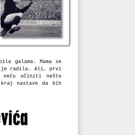
 bila galama.
Mama se
ije radila. Ali, prvi
 neću učiniti nešto
 kraj nastave da bih