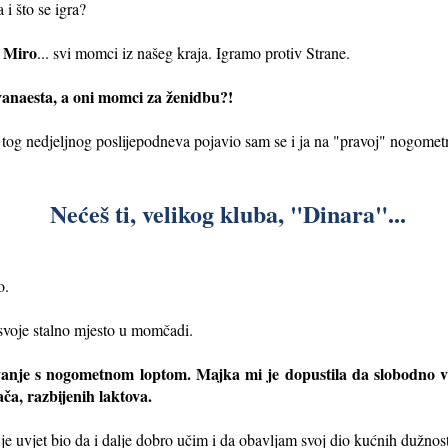
 i što se igra?
, Miro
... svi momci iz našeg kraja. Igramo protiv Strane.
dvanaesta, a oni momci za ženidbu?!
 tog nedjeljnog poslijepodneva pojavio sam se i ja na "pravoj" nogomet
Nećeš ti, velikog kluba, "Dinara"...
o.
 svoje stalno mjesto u momčadi.
anje s nogometnom loptom. Majka mi je dopustila da slobodno vr
ča, razbijenih laktova.
i je uvjet bio da i dalje dobro učim i da obavljam svoj dio kućnih dužnost