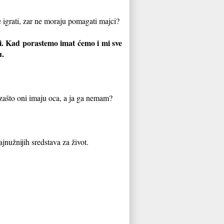
e igrati, zar ne moraju pomagati majci?
i. Kad porastemo imat ćemo i mi sve
u.
zašto oni imaju oca, a ja ga nemam?
jnužnijih sredstava za život.