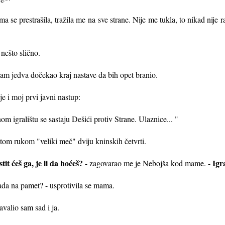
a se prestrašila, tražila me na
sve strane. Nije me tukla, to nikad nije ra
 nešto slično.
sam jedva do
čekao kraj nastave da bih opet branio.
e i moj prvi javni nastup:
 igralištu se sastaju Dešići protiv Strane. Ulaznice... "
ještom rukom "veliki meč" dviju kninskih četvrti.
it ćeš ga, je li da hoćeš?
Igr
- zagovarao me je Nebojša kod mame. -
ada na pamet? - usprotivila se mama.
avalio sam sad i ja.