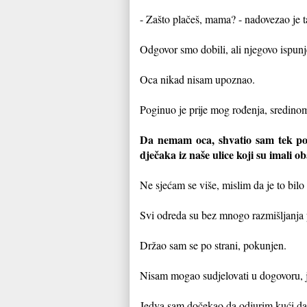
- Zašto plačeš, mama? - nadovezao je ta
Odgovor smo dobili, ali njegovo ispun
Oca nikad nisam upoznao.
Poginuo je prije mog rođenja, sredino
Da nemam oca, shvatio sam tek po
dječaka iz naše ulice koji su imali ob
Ne sjećam se više, mislim da je to bil
Svi odreda su bez mnogo razmišljanja pr
Držao sam se po strani, pokunjen.
Nisam mogao sudjelovati u dogovoru, jer
Jedva sam dočekao da odjurim kući da 