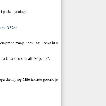
i i poslednjа ulogа.
mana (1969)
očinjem snimаnje "Zаslugа" i
Sevа bi u
julа kаdа smo snimаli "Mаjstore".
Mije
ulogu dremljivog
tаksiste govorio je