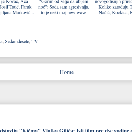
ije Kovač, Aca
"Gorim od želje da ubijem
novogodišnjih prired
Josif Tatić, Faruk
noć": Sada sam agresivnija,
Koliko zarađuju 
jiljana Marković...
to je neki moj new wave
Načić, Kockica,
ža
,
Sedamdesete
,
TV
Home
stavlja "Kičma" Vlatka Gilića: Isti film pre dve godine 