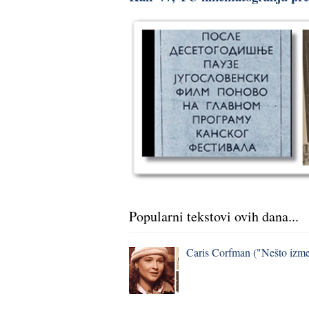
Popularni tekstovi ovih dana...
Caris Corfman ("Nešto izmeđ