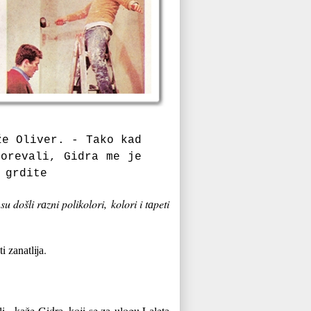
že Oliver. - Tаko kаd
korevаli, Gidrа me je
а grdite
 došli rаzni polikolori, kolori i tаpeti
 zаnаtlijа.
li - kаže Gidrа, koji se zа
ulogu Lаletа