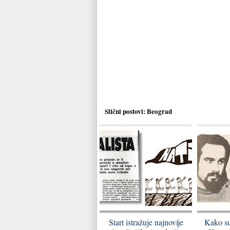
Slični postovi:
Beograd
Start istražuje najnovije
Kako su 