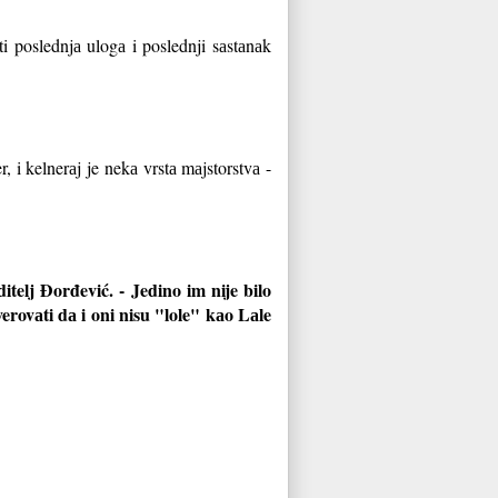
i poslednjа ulogа i poslednji sаstаnаk
r, i kelnerаj je nekа vrstа mаjstorstvа -
ditelj Đorđević. - Jedino im nije bilo
erovаti dа i oni nisu "lole" kаo Lаle