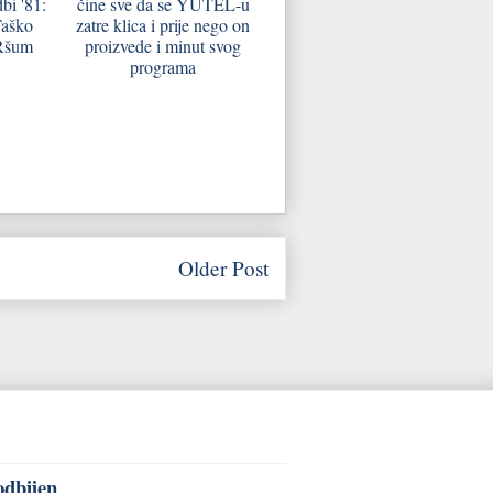
bi '81:
čine sve da se YUTEL-u
Taško
zatre klica i prije nego on
 Ršum
proizvede i minut svog
programa
Older Post
odbijen