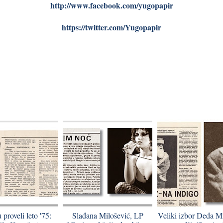
http://www.facebook.com/yugopapir
https://twitter.com/Yugopapir
proveli leto '75:
Slađana Milošević, LP
Veliki izbor Deda M