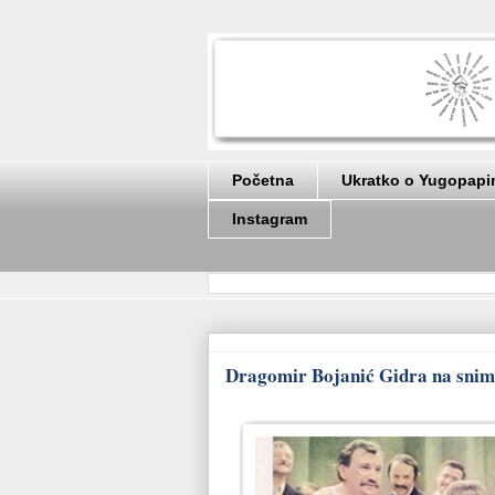
Početna
Ukratko o Yugopapi
Instagram
Dragomir Bojanić Gidra na snima