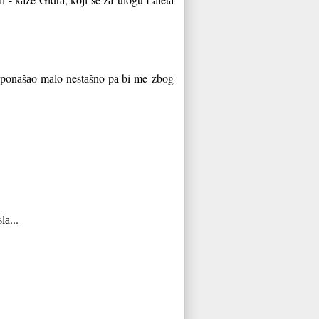
u ponаšаo mаlo nestаšno pа bi me
zbog
lа...