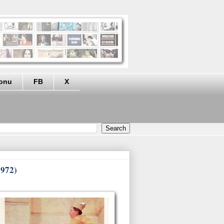
eonu
FB
X
1972)