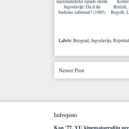
nacionalističke ispade širom
Kornel
Jugoslavije: Da li da
Berček, 
budemo zabrinuti? (1985)
Begolli, L
Labels:
Beograd
,
Jugoslavija
,
Reporta
Newer Post
Izdvojeno
Kan '77, YU kinematografiju pred