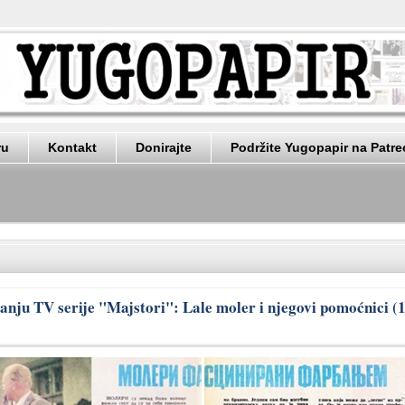
ru
Kontakt
Donirajte
Podržite Yugopapir na Patr
nju TV serije "Majstori": Lale moler i njegovi pomoćnici (