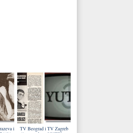
razeva i
TV Beograd i TV Zagreb