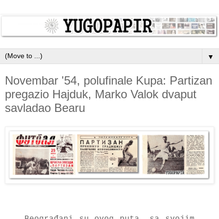
▼
Novembar '54, polufinale Kupa: Partizan
pregazio Hajduk, Marko Valok dvaput
savladao Bearu
Beogrаđаni su ovog putа, sа svojim