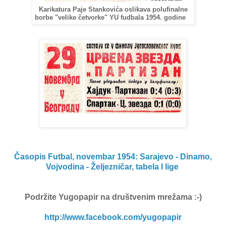
Karikatura Paje Stankovića oslikava polufinalne
borbe "velike četvorke" YU fudbala 1954. godine
Časopis Futbal, novembar 1954: Sarajevo - Dinamo,
Vojvodina - Željezničar, tabela I lige
Podržite Yugopapir
na društvenim mrežama :-)
http://www.facebook.com/yugopapir