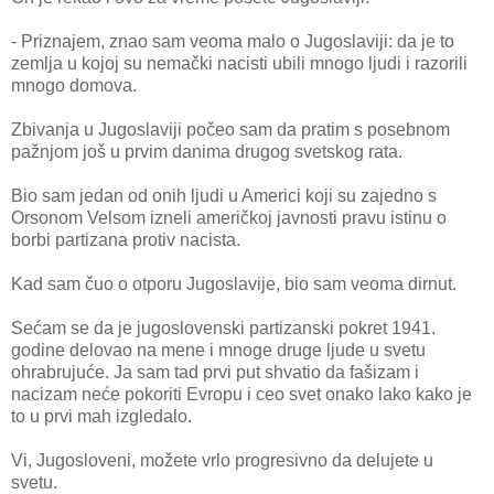
- Priznajem, znao sam veoma malo o Jugoslaviji: da je to
zemlja u kojoj su nemački nacisti ubili mnogo ljudi i razorili
mnogo domova.
Zbivanja u Jugoslaviji počeo sam da pratim s posebnom
pažnjom još u prvim danima drugog svetskog rata.
Bio sam jedan od onih ljudi u Americi koji su zajedno s
Orsonom Velsom izneli američkoj javnosti pravu istinu o
borbi partizana protiv nacista.
Kad sam čuo o otporu Jugoslavije, bio sam veoma dirnut.
Sećam se da je jugoslovenski partizanski pokret 1941.
godine delovao na mene i mnoge druge ljude u svetu
ohrabrujuće. Ja sam tad prvi put shvatio da fašizam i
nacizam neće pokoriti Evropu i ceo svet onako lako kako je
to u prvi mah izgledalo.
Vi, Jugosloveni, možete vrlo progresivno da delujete u
svetu.