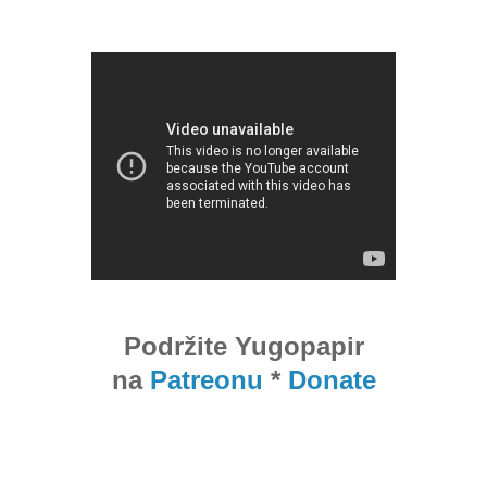
Podržite Yugopapir
na
Patreonu
*
Donate