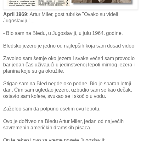
April 1969:
Artur Miler, gost rubrike "Ovako su videli
Jugoslaviju"...
- Bio sam na Bledu, u Jugoslaviji, u julu 1964. godine.
Bledsko jezero je jedno od najlepših koja sam dosad video.
Zavoleo sam šetnje oko jezera i svake večeri sam provodio
bar jedan čas uživajući u jedinstvenoj lepoti mirnog jezera i
planina koje su ga okružile.
Stigao sam na Bled negde oko podne. Bio je sparan letnji
dan. Čim sam ugledao jezero, uzbudio sam se kao dečak,
ostavio sam kofere, svukao se i skočio u vodu.
Zaželeo sam da potpuno osetim ovu lepotu.
Ovo je doživeo na Bledu Artur Miler, jedan od najvećih
savremenih američkih dramskih pisaca.
On je rekao i ovo za vreme posete Jugoslaviji: