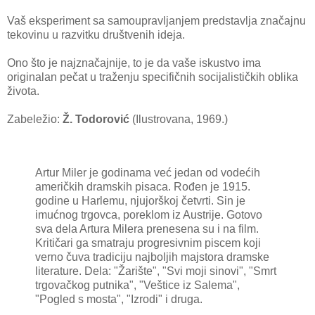
Vaš eksperiment sa samoupravljanjem predstavlja značajnu
tekovinu u razvitku društvenih ideja.
Ono što je najznačajnije, to je da vaše iskustvo ima
originalan pečat u traženju specifičnih socijalističkih oblika
života.
Zabeležio:
Ž. Todorović
(Ilustrovana, 1969.)
Artur Miler je godinama već jedan od vodećih
američkih dramskih pisaca. Rođen je 1915.
godine u Harlemu, njujorškoj četvrti. Sin je
imućnog trgovca, poreklom iz Austrije. Gotovo
sva dela Artura Milera prenesena su i na film.
Kritičari ga smatraju progresivnim piscem koji
verno čuva tradiciju najboljih majstora dramske
literature. Dela: "Žarište", "Svi moji sinovi", "Smrt
trgovačkog putnika", "Veštice iz Salema",
"Pogled s mosta", "Izrodi" i druga.