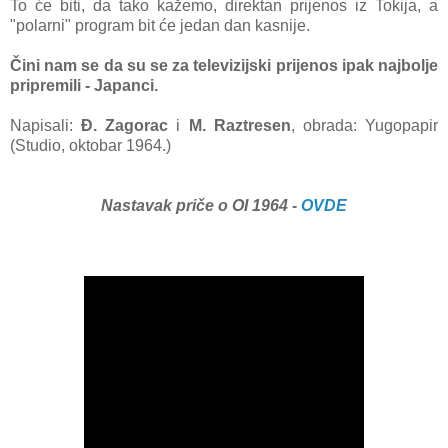
To će biti, da tako kažemo, direktan prijenos iz Tokija, a
"polarni" program bit će jedan dan kasnije.
Čini nam se da su se za televizijski prijenos ipak najbolje
pripremili - Japanci.
Napisali:
Đ. Zagorac
i
M. Raztresen
, obrada: Yugopapir
(Studio, oktobar 1964.)
Nastavak priče o OI 1964 -
OVDE