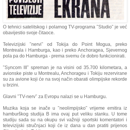
O tehnici satelitskog i polarnog TV-programa "Studio" je već
obavijestio svoje čitaoce.
Televizijski "nervi" od Tokija do Point Mogua, preko
Montreala i Hamburga, kao i preko Anchoragea, Sjevernog
pola pa do Hamburga - prema svemu će dobro funkcionirati.
"Syncom III" spreman je na visini od 35.700 kilometara, a
avionske piste u Montrealu, Anchorageu i Tokiju rezervirane
su za avione koji će na svoj način obarati olimpijske rekorde
u brzini.
Glavni "TV-nerv" za Evropu nalazi se u Hamburgu.
Muzika koja se inače u "neolimpijsko" vrijeme emitira iz
hamburškog studija B ima ovaj put veliku stanku. U tome
studiju sada su na okupu svi važniji sportski komentatori i
televizijski stručnjaci koji će iz dana u dan pratiti prijenos