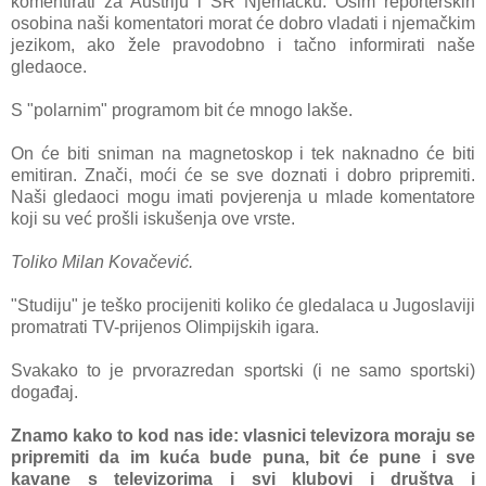
komentirati za Austriju i SR Njemačku. Osim reporterskih
osobina naši komentatori morat će dobro vladati i njemačkim
jezikom, ako žele pravodobno i tačno informirati naše
gledaoce.
S "polarnim" programom bit će mnogo lakše.
On će biti sniman na magnetoskop i tek naknadno će biti
emitiran. Znači, moći će se sve doznati i dobro pripremiti.
Naši gledaoci mogu imati povjerenja u mlade komentatore
koji su već prošli iskušenja ove vrste.
Toliko Milan Kovačević.
"Studiju" je teško procijeniti koliko će gledalaca u Jugoslaviji
promatrati TV-prijenos Olimpijskih igara.
Svakako to je prvorazredan sportski (i ne samo sportski)
događaj.
Znamo kako to kod nas ide: vlasnici televizora moraju se
pripremiti da im kuća bude puna, bit će pune i sve
kavane s televizorima i svi klubovi i društva i