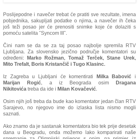
Poslijepodne i navečer trebat će pratiti sve rezultate, imena
pobjednika, sakupljati podatke o njima, a navečer ih čeka
još teži posao jer će prenositi snimke koje će dolaziti s
pomoću satelita "Syncom III".
Čini nam se da se za taj posao najbolje spremila RTV
Ljubljana. Za slovensko jezično područje komentatori su
određeni:
Marko Rožman, Tomaž Terček, Stane Urek,
Mito Trefalt, Boris Kristančič i Tugo Klasinc.
Iz Zagreba u Ljubljani će komentirati
Milka Babović
i
Marijan Rogić
, a iz Beograda osim
Dragana
Nikitovića
treba da ide i
Milan Kovačević
.
Osim njih još treba da bude kao komentator jedan član RTV
Sarajevo, no njegovo ime do izlaska lista nismo mogli
saznati.
Ako znamo da je sastanak komentatora bio tek prije desetak
dana u Beogradu, onda možemo lako komparirati naše
spremanje za Olimpijski prijenos s onim, na primjer, iz