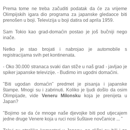
Prema tome ne treba začuditi podatak da će za vrijeme
Olimpijskih igara dio programa za japanske gledaoce biti
prenošen u boji. Televizija u boji datira od aprila 1959.
Sam Tokio kao grad-domaćin postao je još bučniji nego
inače.
Netko je stao brojati i nabrojao je automobile s
registracijama svih pet kontinenata.
- Oko 30.000 stranaca svaki dan stiže u naš grad - javljao je
spiker japanske televizije. - Budimo im ugodni domaćini.
"Biti ugodan domaćin" predmet je pisanja i japanske
štampe. Mnogi su i zabrinuti. Koliko je ljudi došlo da osim
Olimpijade, vide
Veneru Milonsku
koja je prenijeta u
Japan?
"Bojimo se da će mnoge naše djevojke biti pod utjecajem
jedne druge Venere koja u ruci nosi šuštave novčanice ... "