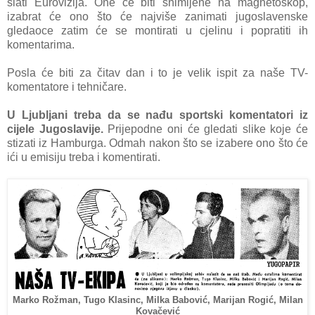
slati Eurovizija. One će biti snimljene na magnetoskop,
izabrat će ono što će najviše zanimati jugoslavenske
gledaoce zatim će se montirati u cjelinu i popratiti ih
komentarima.
Posla će biti za čitav dan i to je velik ispit za naše TV-
komentatore i tehničare.
U Ljubljani treba da se nađu sportski komentatori iz
cijele Jugoslavije.
Prijepodne oni će gledati slike koje će
stizati iz Hamburga. Odmah nakon što se izabere ono što će
ići u emisiju treba i komentirati.
Marko Rožman, Tugo Klasinc, Milka Babović, Marijan Rogić, Milan
Kovačević