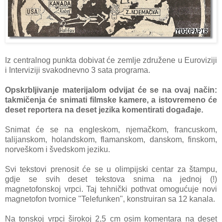
Iz centralnog punkta dobivat će zemlje združene u Euroviziji
i Interviziji svakodnevno 3 sata programa.
Opskrbljivanje materijalom odvijat će se na ovaj način:
takmičenja će snimati filmske kamere, a istovremeno će
deset reportera na deset jezika komentirati događaje.
Snimat će se na engleskom, njemačkom, francuskom,
talijanskom, holandskom, flamanskom, danskom, finskom,
norveškom i švedskom jeziku.
Svi tekstovi prenosit će se u olimpijski centar za štampu,
gdje se svih deset tekstova snima na jednoj (!)
magnetofonskoj vrpci. Taj tehnički pothvat omogućuje novi
magnetofon tvornice "Telefunken", konstruiran sa 12 kanala.
Na tonskoj vrpci širokoj 2,5 cm osim komentara na deset