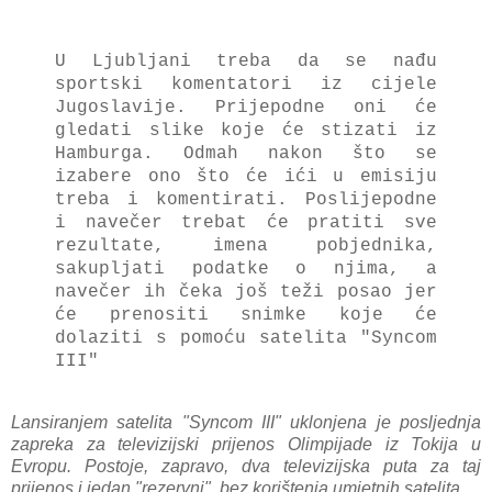
U Ljubljani treba da se nađu
sportski komentatori iz cijele
Jugoslavije. Prijepodne oni će
gledati slike koje će stizati iz
Hamburga. Odmah nakon što se
izabere ono što će ići u emisiju
treba i komentirati. Poslijepodne
i navečer trebat će pratiti sve
rezultate, imena pobjednika,
sakupljati podatke o njima, a
navečer ih čeka još teži posao jer
će prenositi snimke koje će
dolaziti s pomoću satelita "Syncom
III"
Lansiranjem satelita "Syncom III" uklonjena je posljednja
zapreka za televizijski prijenos Olimpijade iz Tokija u
Evropu. Postoje, zapravo, dva televizijska puta za taj
prijenos i jedan "rezervni", bez korištenja umjetnih satelita.