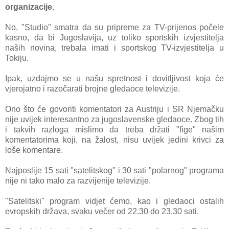
organizacije.
No, "Studio" smatra da su pripreme za TV-prijenos počele
kasno, da bi Jugoslavija, uz toliko sportskih izvjestitelja
naših novina, trebala imati i sportskog TV-izvjestitelja u
Tokiju.
Ipak, uzdajmo se u našu spretnost i dovitljivost koja će
vjerojatno i razočarati brojne gledaoce televizije.
Ono što će govoriti komentatori za Austriju i SR Njemačku
nije uvijek interesantno za jugoslavenske gledaoce. Zbog tih
i takvih razloga mislimo da treba držati "fige" našim
komentatorima koji, na žalost, nisu uvijek jedini krivci za
loše komentare.
Najposlije 15 sati "satelitskog" i 30 sati "polarnog" programa
nije ni tako malo za razvijenije televizije.
"Satelitski" program vidjet ćemo, kao i gledaoci ostalih
evropskih država, svaku večer od 22.30 do 23.30 sati.