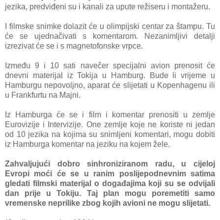
jezika, predviđeni su i kanali za upute režiseru i montažeru.
I filmske snimke dolazit će u olimpijski centar za štampu. Tu
će se ujednačivati s komentarom. Nezanimljivi detalji
izrezivat će se i s magnetofonske vrpce.
Između 9 i 10 sati navečer specijalni avion prenosit će
dnevni materijal iz Tokija u Hamburg. Bude li vrijeme u
Hamburgu nepovoljno, aparat će slijetati u Kopenhagenu ili
u Frankfurtu na Majni.
Iz Hamburga će se i film i komentar prenositi u zemlje
Eurovizije i Intervizije. One zemlje koje ne koriste ni jedan
od 10 jezika na kojima su snimljeni komentari, mogu dobiti
iz Hamburga komentar na jeziku na kojem žele.
Zahvaljujući dobro sinhroniziranom radu, u cijeloj
Evropi moći će se u ranim poslijepodnevnim satima
gledati filmski materijal o događajima koji su se odvijali
dan prije u Tokiju. Taj plan mogu poremetiti samo
vremenske neprilike zbog kojih avioni ne mogu slijetati.