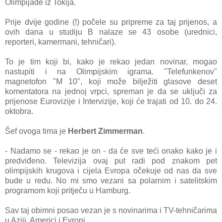
Olimpijade iz Tokija.
Prije dvije godine (!) počele su pripreme za taj prijenos, a
ovih dana u studiju B nalaze se 43 osobe (urednici,
reporteri, kamermani, tehničari).
To je tim koji bi, kako je rekao jedan novinar, mogao
nastupiti i na Olimpijskim igrama. "Telefunkenov"
magnetofon "M 10", koji može bilježiti glasove deset
komentatora na jednoj vrpci, spreman je da se uključi za
prijenose Eurovizije i Intervizije, koji će trajati od 10. do 24.
oktobra.
Šef ovoga tima je
Herbert Zimmerman
.
- Nadamo se - rekao je on - da će sve teći onako kako je i
predviđeno. Televizija ovaj put radi pod znakom pet
olimpijskih krugova i cijela Evropa očekuje od nas da sve
bude u redu. No mi smo vezani sa polarnim i satelitskim
programom koji pritječu u Hamburg.
Sav taj obimni posao vezan je s novinarima i TV-tehničarima
u Aziji, Americi i Evropi.