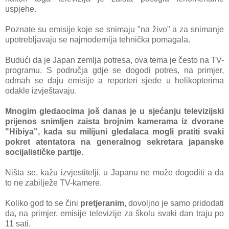
uspjehe.
Poznate su emisije koje se snimaju "na živo" a za snimanje
upotrebljavaju se najmodernija tehnička pomagala.
Budući da je Japan zemlja potresa, ova tema je često na TV-
programu. S područja gdje se dogodi potres, na primjer,
odmah se daju emisije a reporteri sjede u helikopterima
odakle izvještavaju.
Mnogim gledaocima još danas je u sjećanju televizijski
prijenos snimljen zaista brojnim kamerama iz dvorane
"Hibiya", kada su milijuni gledalaca mogli pratiti svaki
pokret atentatora na generalnog sekretara japanske
socijalističke partije.
Ništa se, kažu izvjestitelji, u Japanu ne može dogoditi a da
to ne zabilježe TV-kamere.
Koliko god to se čini
pretjeranim
, dovoljno je samo pridodati
da, na primjer, emisije televizije za školu svaki dan traju po
11 sati.