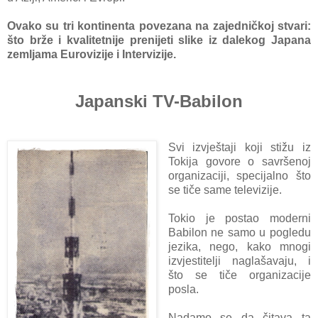
Ovako su tri kontinenta povezana na zajedničkoj stvari:
što brže i kvalitetnije prenijeti slike iz dalekog Japana
zemljama Eurovizije i Intervizije.
Japanski TV-Babilon
Svi izvještaji koji stižu iz
Tokija govore o savršenoj
organizaciji, specijalno što
se tiče same televizije.
Tokio je postao moderni
Babilon ne samo u pogledu
jezika, nego, kako mnogi
izvjestitelji naglašavaju, i
što se tiče organizacije
posla.
Nadamo se da čitava ta