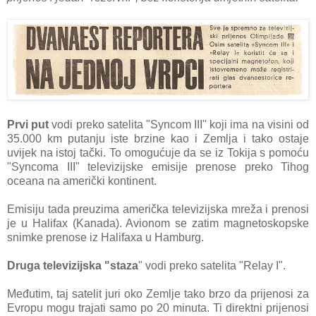
Prvi put
vodi preko satelita "Syncom III" koji ima na visini od
35.000 km putanju iste brzine kao i Zemlja i tako ostaje
uvijek na istoj tački. To omogućuje da se iz Tokija s pomoću
"Syncoma III" televizijske emisije prenose preko Tihog
oceana na američki kontinent.
Emisiju tada preuzima američka televizijska mreža i prenosi
je u Halifax (Kanada). Avionom se zatim magnetoskopske
snimke prenose iz Halifaxa u Hamburg.
Druga televizijska "staza
" vodi preko satelita "Relay I".
Međutim, taj satelit juri oko Zemlje tako brzo da prijenosi za
Evropu mogu trajati samo po 20 minuta. Ti direktni prijenosi