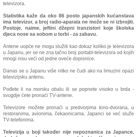
televizora.
Statistika kaže da oko 86 posto japanskih kućanstava
ima televizor, a broj radio-aparata ne može se ni izbrojiti.
Postoje, naime, jeftini džepni tranzistori koje školska
djeca nose sa sobom u torbi - za zabavu.
Antene uopće ne mogu služiti kao dokaz koliko je televizora
u Japanu, jer se ne zna tačno broj portabl-televizora od kojih
mnogi nisu veći od jedne oveće dopisnice.
Danas se u Japanu više nitko ne čudi ako na limuzini opazi
televizijsku antenu.
Pođete li na morsku obalu ili se popnete visoko u brda -
svugdje ćete pronaći TV-antene.
Televizore možete pronaći u predvorjima kino-dvorana, u
restoranima, avionima, čekaonicama. Japanci se već služe
TV-telefonima.
Televizija u boji također nije nepoznanica za Japance,