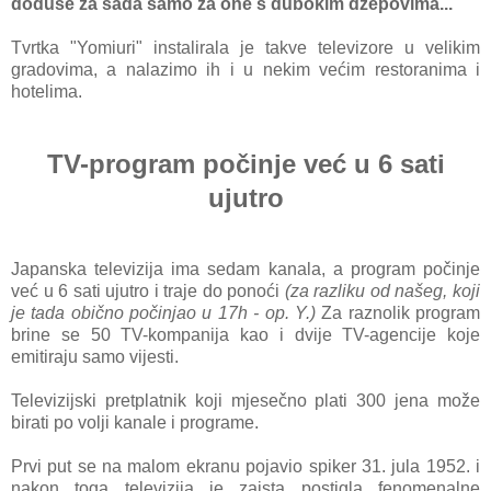
doduše za sada samo za one s dubokim džepovima...
Tvrtka "Yomiuri" instalirala je takve televizore u velikim
gradovima, a nalazimo ih i u nekim većim restoranima i
hotelima.
TV-program počinje već u 6 sati
ujutro
Japanska televizija ima sedam kanala, a program počinje
već u 6 sati ujutro i traje do ponoći
(za razliku od našeg, koji
je tada obično počinjao u 17h - op. Y.)
Za raznolik program
brine se 50 TV-kompanija kao i dvije TV-agencije koje
emitiraju samo vijesti.
Televizijski pretplatnik koji mjesečno plati 300 jena može
birati po volji kanale i programe.
Prvi put se na malom ekranu pojavio spiker 31. jula 1952. i
nakon toga televizija je zaista postigla fenomenalne