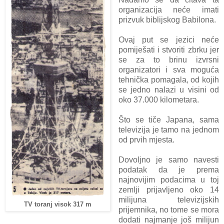
organizacija neće imati
prizvuk biblijskog Babilona.
Ovaj put se jezici neće
pomiješati i stvoriti zbrku jer
se za to brinu izvrsni
organizatori i sva moguća
tehnička pomagala, od kojih
se jedno nalazi u visini od
oko 37.000 kilometara.
Što se tiče Japana, sama
televizija je tamo na jednom
od prvih mjesta.
Dovoljno je samo navesti
podatak da je prema
najnovijim podacima u toj
zemlji prijavljeno oko 14
milijuna televizijskih
TV toranj visok 317 m
prijemnika, no tome se mora
dodati najmanje još milijun