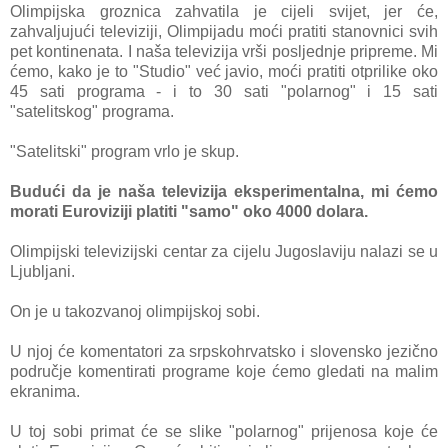
Olimpijska groznica zahvatila je cijeli svijet, jer će,
zahvaljujući televiziji, Olimpijadu moći pratiti stanovnici svih
pet kontinenata. I naša televizija vrši posljednje pripreme. Mi
ćemo, kako je to "Studio" već javio, moći pratiti otprilike oko
45 sati programa - i to 30 sati "polarnog" i 15 sati
"satelitskog" programa.
"Satelitski" program vrlo je skup.
Budući da je naša televizija eksperimentalna, mi ćemo
morati Euroviziji platiti "samo" oko 4000 dolara.
Olimpijski televizijski centar za cijelu Jugoslaviju nalazi se u
Ljubljani.
On je u takozvanoj olimpijskoj sobi.
U njoj će komentatori za srpskohrvatsko i slovensko jezično
područje komentirati programe koje ćemo gledati na malim
ekranima.
U toj sobi primat će se slike "polarnog" prijenosa koje će