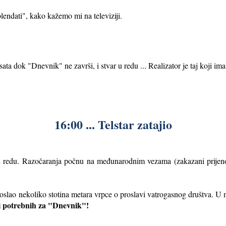
endati", kako kažemo mi na televiziji.
sata dok "Dnevnik" ne završi, i stvar u redu ... Realizator je taj koji im
16:00 ... Telstar zatajio
 u redu. Razočaranja počnu na međunarodnim vezama (zakazani prijenos
oslao nekoliko stotina metara vrpce o proslavi vatrogasnog društva. U m
i potrebnih za "Dnevnik"!