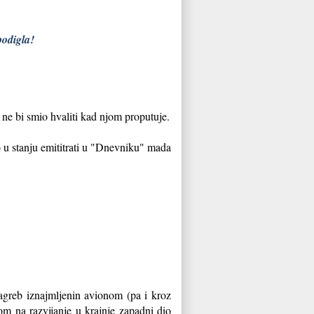
podigla!
ne bi smio hvaliti kad njom proputuje.
o u stanju emititrati u "Dnevniku" mada
agreb iznajmljenin avionom (pa i kroz
om na razvijanje u krajnje zapadni dio