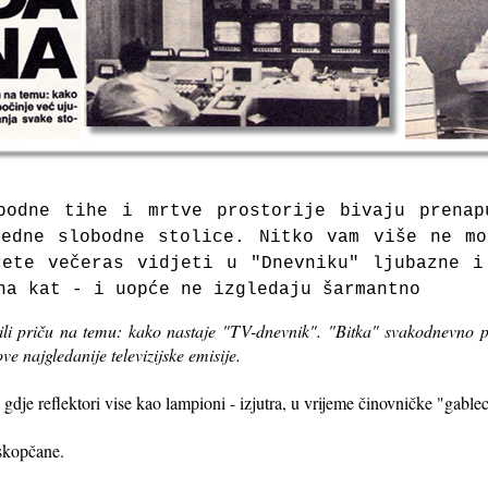
podne tihe i mrtve prostorije bivaju prenap
jedne slobodne stolice. Nitko vam više ne mo
ćete večeras vidjeti u "Dnevniku" ljubazne i
na kat - i uopće ne izgledaju šarmantno
ili priču na temu: kako nastaje "TV-dnevnik". "Bitka" svakodnevno po
ve najgledanije televizijske emisije.
gdje reflektori vise kao lampioni - izjutra, u vrijeme činovničke "gable
iskopčane.