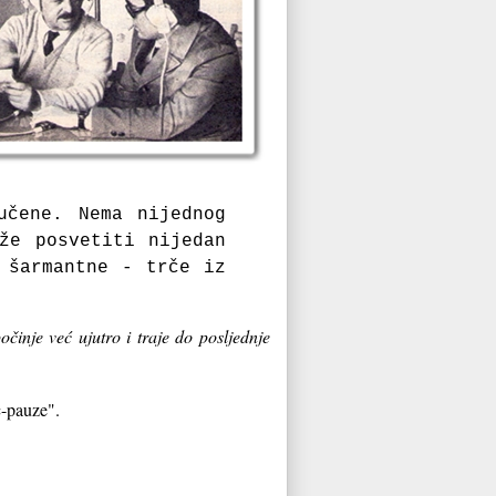
učene. Nema nijednog
že posvetiti nijedan
 šarmantne - trče iz
činje već ujutro i traje do posljednje
c-pauze".