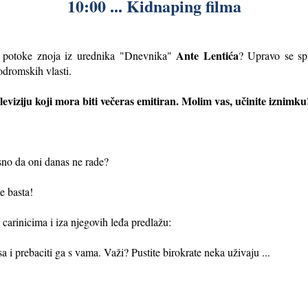
10:00 ... Kidnaping filma
Ante Lentića
iti potoke znoja iz urednika "Dnevnika"
? Upravo se sp
odromskih vlasti.
eviziju koji mora biti večeras emitiran. Molim vas, učinite iznimku
no da oni danas ne rade?
e basta!
 carinicima i iza njegovih leđa predlažu:
 i prebaciti ga s vama. Važi? Pustite birokrate neka uživaju ...
.