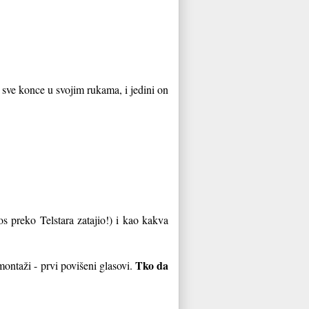
a sve konce u svojim rukama, i jedini on
 preko Telstara zatajio!) i kao kakva
Tko da
ontaži - prvi povišeni glasovi.