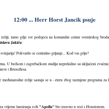
12:00 ... Herr Horst Jancik psuje
j režiji, tamo gdje sve podsjeća na komandni centar svemirskog brod
islavu Jakiću
:
injarija! Pokvarilo se centralno grijanje... Kod vas griju?
ektna. U bečkom i zagrebačkom studiju neprekidno su uključeni zvučnic
neve i Bruxellesa.
 međunarodne režije sastaju se u - eteru zbog razmjene programa za
"Apolla"
za vrijeme lansiranja svih
bio izravno u vezi s Houstonom.