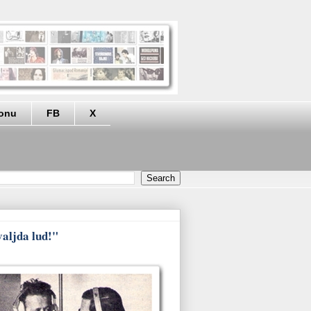
eonu
FB
X
valjda lud!"