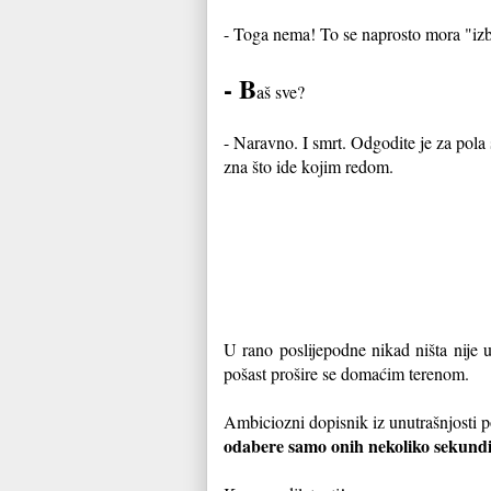
- Toga nema! To se naprosto mora "izbl
- B
aš sve?
- Naravno. I smrt. Odgodite je za pola 
zna što ide kojim redom.
U rano poslijepodne nikad ništa nije
pošast prošire se domaćim terenom.
Ambiciozni dopisnik iz unutrašnjosti p
odabere samo onih nekoliko sekund