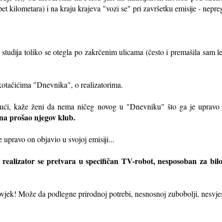
 pet kilometara) i na kraju krajeva "vozi se" pri završetku emisije - nepre
 studija toliko se otegla po zakrčenim ulicama (često i premašila sam le
 kotačićima "Dnevnika", o realizatorima.
kući, kaže ženi da nema ničeg novog u "Dnevniku" što ga je upravo e
ana prošao njegov klub.
 upravo on objavio u svojoj emisiji...
m realizator se pretvara u specifičan TV-robot, nesposoban za bil
čovjek! Može da podlegne prirodnoj potrebi, nesnosnoj zubobolji, nesvjes