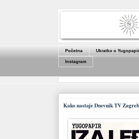
Početna
Ukratko o Yugopapi
Instagram
Kako nastaje Dnevnik TV Zagreb '