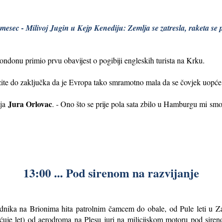
mesec - Milivoj Jugin u Kejp Kenediju: Zemlja se zatresla, raketa se 
donu primio prvu obavijest o pogibiji engleskih turista na Krku.
te do zaključka da je Evropa tako smramotno mala da se čovjek uopće 
Jura Orlovac
ija
. - Ono što se prije pola sata zbilo u Hamburgu mi sm
13:00 ... Pod sirenom na razvijanje
ednika na Brionima hita patrolnim čamcem do obale, od Pule leti u Z
raćuje let) od aerodroma na Plesu juri na milicijskom motoru pod siren