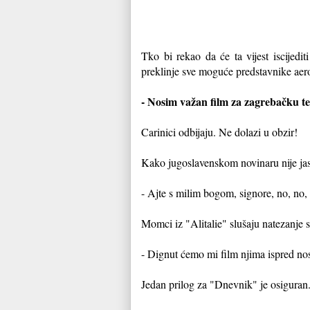
Tko bi rekao da će ta vijest iscijed
preklinje sve moguće predstavnike aer
- Nosim važan film za zagrebačku tel
Carinici odbijaju. Ne dolazi u obzir!
Kako jugoslavenskom novinaru nije jas
- Ajte s milim bogom, signore, no, no, 
Momci iz "Alitalie" slušaju natezanje s
- Dignut ćemo mi film njima ispred nosa
Jedan prilog za "Dnevnik" je osiguran