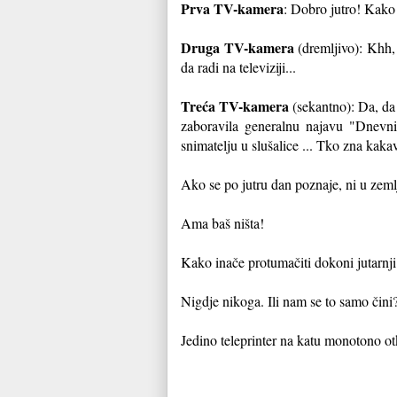
Prva TV-kamera
: Dobro jutro! Kako
Druga TV-kamera
(dremljivo): Khh,
da radi na televiziji...
Treća TV-kamera
(sekantno): Da, da 
zaboravila generalnu najavu "Dnevnik
snimatelju u slušalice ... Tko zna kaka
Ako se po jutru dan poznaje, ni u zemlji
Ama baš ništa!
Kako inače protumačiti dokoni jutarnji
Nigdje nikoga. Ili nam se to samo čini?
Jedino teleprinter na katu monotono o