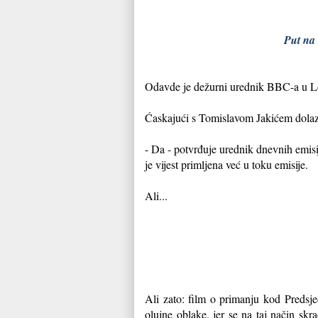
Put na 
Odavde je dežurni urednik BBC-a u Lon
Ćaskajući s Tomislavom Jakićem dolazi
- Da - potvrđuje urednik dnevnih emis
je vijest primljena već u toku emisije.
Ali...
Ali zato: film o primanju kod Predsj
olujne oblake, jer se na taj način sk