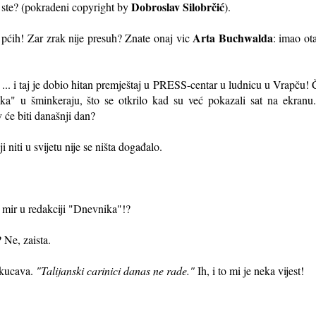
Dobroslav Silobrčić
 ste? (pokradeni copyright by
).
Arta Buchwalda
 pćih! Zar zrak nije presuh? Znate onaj vic
: imao ota
... i taj je dobio hitan premještaj u PRESS-centar u ludnicu u Vrapču! Č
a" u šminkeraju, što se otkrilo kad su već pokazali sat na ekranu..
v će biti današnji dan?
 niti u svijetu nije se ništa događalo.
 mir u redakciji "Dnevnika"!?
 Ne, zaista.
tkucava.
"Talijanski carinici danas ne rade."
Ih, i to mi je neka vijest!