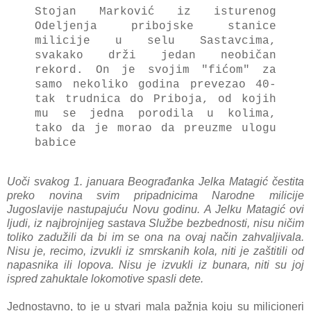
Stojan Marković iz isturenog
Odeljenja pribojske stanice
milicije u selu Sastavcima,
svakako drži jedan neobičan
rekord. On je svojim "fićom" za
samo nekoliko godina prevezao 40-
tak trudnica do Priboja, od kojih
mu se jedna porodila u kolima,
tako da je morao da preuzme ulogu
babice
Uoči svakog 1. januara Beograđanka Jelka Matagić čestita
preko novina svim pripadnicima Narodne milicije
Jugoslavije nastupajuću Novu godinu. A Jelku Matagić ovi
ljudi, iz najbrojnijeg sastava Službe bezbednosti, nisu ničim
toliko zadužili da bi im se ona na ovaj način zahvaljivala.
Nisu je, recimo, izvukli iz smrskanih kola, niti je zaštitili od
napasnika ili lopova. Nisu je izvukli iz bunara, niti su joj
ispred zahuktale lokomotive spasli dete.
Jednostavno, to je u stvari mala pažnja koju su milicioneri