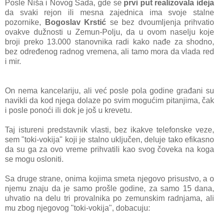
Posle Niša i Novog Sada, gde se
prvi put realizovala ideja
da svaki rejon ili mesna zajednica ima svoje stalne
pozornike,
Bogoslav Krstić
se bez dvoumljenja prihvatio
ovakve dužnosti u Zemun-Polju, da u ovom naselju koje
broji preko 13.000 stanovnika radi kako nađe za shodno,
bez određenog radnog vremena, ali tamo mora da vlada red
i mir.
On nema kancelariju, ali već posle pola godine građani su
navikli da kod njega dolaze po svim mogućim pitanjima, čak
i posle ponoći ili dok je još u krevetu.
Taj istureni predstavnik vlasti, bez ikakve telefonske veze,
sem "toki-vokija" koji je stalno uključen, deluje tako efikasno
da su ga za ovo vreme prihvatili kao svog čoveka na koga
se mogu osloniti.
Sa druge strane, onima kojima smeta njegovo prisustvo, a o
njemu znaju da je samo prošle godine, za samo 15 dana,
uhvatio na delu tri provalnika po zemunskim radnjama, ali
mu zbog njegovog "toki-vokija", dobacuju: