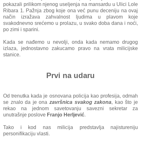
pokazali prilikom njenog useljenja na mansardu u Ulici Lole
Ribara 1. Pažnja zbog koje ona već punu deceniju na ovaj
način izražava zahvalnost ljudima u plavom koje
svakodnevno srećemo u prolazu, u svako doba dana i noći,
po zimi i sparini.
Kada se nađemo u nevolji, onda kada nemamo drugog
izlaza, jednostavno zakucamo pravo na vrata milicijske
stanice.
Prvi na udaru
Od trenutka kada je osnovana policija kao profesija, odmah
se znalo da je ona
završnica svakog zakona
, kao što je
rekao na jednom savetovanju savezni sekretar za
unutrašnje poslove
Franjo Herljević
.
Tako i kod nas milicija predstavlja najistureniju
personifikaciju vlasti.