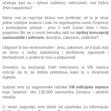
očekuje kad su i njihovi zaštitnici, milicioneri, sve češće
žrtve napasnika?
Istina, ovo je najcrnja strana ove profesije, ali to je stvar
jedne ozbiljne analize i zato mi registrujemo samo činjenice
i postavljamo pitanje - jesu li naši čuvari reda i mira,
pogotovu što se u ovom trenutku radi na
opštoj koncepciji
samozaštite i odbrane
, dovoljno, zakonom, zaštićeni?
Odgovor bi bio nedvosmislen - jesu, zakonom, ali ti ljudi, koji
se brinu o našoj sopstvenoj i društvenoj sigurnosti i
bezbednosti, u praksi to nisu u potpunosti.
Dovoljna su kazivanja četiri milicionera iz VIII stanice
milicije da bi se dobila predstava kako to u stvarnosti
izgleda.
Izabrali smo za sagovornike radnike
VIII milicijske stanice
koja "pokriva" oko 130.000 stanovnika Zemuna i okolnih
naselja.
U stvari, sugestiju smo dobili od savetnika za informacije