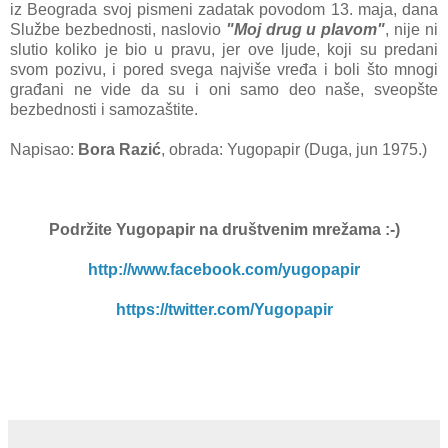
iz Beograda svoj pismeni zadatak povodom 13. maja, dana
Službe bezbednosti, naslovio
"Moj drug u plavom"
, nije ni
slutio koliko je bio u pravu, jer ove ljude, koji su predani
svom pozivu, i pored svega najviše vređa i boli što mnogi
građani ne vide da su i oni samo deo naše, sveopšte
bezbednosti i samozaštite.
Napisao:
Bora Razić
, obrada: Yugopapir (Duga, jun 1975.)
Podržite Yugopapir
na društvenim mrežama :-)
http://www.facebook.com/yugopapir
https://twitter.com/Yugopapir