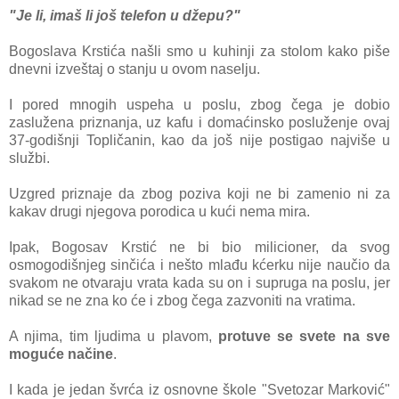
"Je li, imaš li još telefon u džepu?"
Bogoslava Krstića našli smo u kuhinji za stolom kako piše
dnevni izveštaj o stanju u ovom naselju.
I pored mnogih uspeha u poslu, zbog čega je dobio
zaslužena priznanja, uz kafu i domaćinsko posluženje ovaj
37-godišnji Topličanin, kao da još nije postigao najviše u
službi.
Uzgred priznaje da zbog poziva koji ne bi zamenio ni za
kakav drugi njegova porodica u kući nema mira.
Ipak, Bogosav Krstić ne bi bio milicioner, da svog
osmogodišnjeg sinčića i nešto mlađu kćerku nije naučio da
svakom ne otvaraju vrata kada su on i supruga na poslu, jer
nikad se ne zna ko će i zbog čega zazvoniti na vratima.
A njima, tim ljudima u plavom,
protuve se svete na sve
moguće načine
.
I kada je jedan švrća iz osnovne škole "Svetozar Marković"