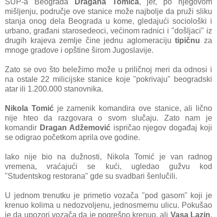
SUP-a Beograda
Dragana Tomića
, jer, po njegovom
mišljenju, područje ove stanice može najbolje da pruži sliku
stanja onog dela Beograda u kome, gledajući sociološki i
urbano, građani starosedeoci, većinom radnici i "došljaci" iz
drugih krajeva zemlje čine jednu aglomeraciju
tipičnu
za
mnoge gradove i opštine širom Jugoslavije.
Zato se ovo što beležimo može u priličnoj meri da odnosi i
na ostale 22 milicijske stanice koje "pokrivaju" beogradski
atar ili 1.200.000 stanovnika.
Nikola Tomić
je zamenik komandira ove stanice, ali lično
nije hteo da razgovara o svom slučaju. Zato nam je
komandir
Dragan Adžemović
ispričao njegov događaj koji
se odigrao početkom aprila ove godine.
Iako nije bio na dužnosti, Nikola Tomić je van radnog
vremena, vraćajući se kući, ugledao gužvu kod
"Studentskog restorana" gde su svadbari šenlučili.
U jednom trenutku je primetio vozača "pod gasom" koji je
krenuo kolima u nedozvoljenu, jednosmernu ulicu. Pokušao
je da upozori vozača da je pogrešno krenuo, ali
Vasa Lazin
,