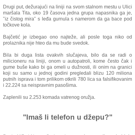
Drugi put, dežurajući na liniji na svom stalnom mestu u Ulici
maršala Tita, oko 19 časova jedna grupa napasnika ga je,
"iz čistog mira" s leđa gurnula s namerom da ga bace pod
točkove kola.
Bajčetić je izbegao ono najteže, ali posle toga niko od
prolaznika nije hteo da mu bude svedok.
Bila bi duga lista ovakvih slučajeva, bilo da se radi o
milicioneru na liniji, onom u autopatroli, kome često čak i
gume buše kako bi ga omeli u dužnosti, ili onim na granici
koji su samo u jednoj godini pregledali blizu 120 miliona
putnih isprava i tom prilikom otkrili 780 lica sa falsifikovanim
i 22.224 sa neispravnim pasošima.
Zaplenili su 2.253 komada vatrenog oružja.
"Imaš li telefon u džepu?"