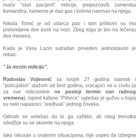
inače "stari pacijent" milicije, prepoznavši zamenika
komandira, namerno je dao gas i kolima nasrnuo na njega.
Nikola Tomić je od udarca pao i tom prilikom su mu
prelomljene dve kosti na nozi. Zbog toga je bio na lečenju
dva meseea.
Kada je Vasa Lazin sutradan priveden, jednostavno je
rekao:
"Ja mrzim miliciju".
Radoslav Vojinović
sa svojih 27 godina starosti i
"policijskim" stažom od šest godina, vraćajući se u civilu (a
za sve milicionere
ne postoji termin van radnog
vremena
), ispred kafane "Plitvice" ugledao je gužvu u kojoj
su neki napasnici "sređivali" jednog čoveka.
Odmah se umešao da bi ga zaštitio, ali istog trenutka
siledžije su se okomile na njega.
Iako iskusan u ovakvim situacijama, nije uspeo da izbegne