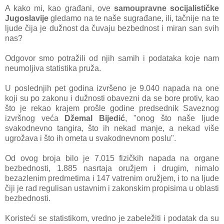
A kako mi, kao građani, ove
samoupravne socijalističke
Jugoslavije
gledamo na te naše sugrađane, ili, tačnije na te
ljude čija je dužnost da čuvaju bezbednost i miran san svih
nas?
Odgovor smo potražili od njih samih i podataka koje nam
neumoljiva statistika pruža.
U poslednjih pet godina izvršeno je 9.040 napada na one
koji su po zakonu i dužnosti obavezni da se bore protiv, kao
što je rekao krajem prošle godine predsednik Saveznog
izvršnog veća
Džemal Bijedić
, "onog što naše ljude
svakodnevno tangira, što ih nekad manje, a nekad više
ugrožava i što ih ometa u svakodnevnom poslu".
Od ovog broja bilo je 7.015 fizičkih napada na organe
bezbednosti, 1.885 nasrtaja oružjem i drugim, nimalo
bezazlenim predmetima i 147 vatrenim oružjem, i to na ljude
čiji je rad regulisan ustavnim i zakonskim propisima u oblasti
bezbednosti.
Koristeći se statistikom, vredno je zabeležiti i podatak da su