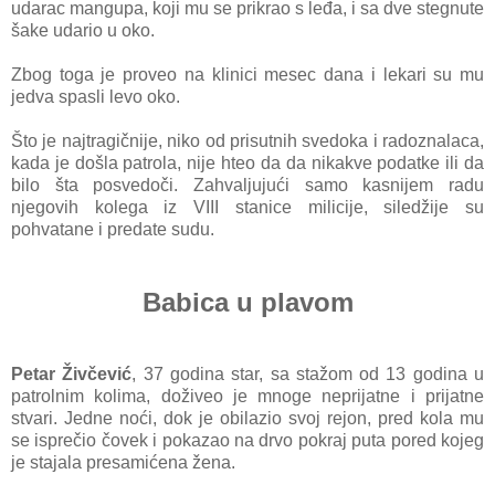
udarac mangupa, koji mu se prikrao s leđa, i sa dve stegnute
šake udario u oko.
Zbog toga je proveo na klinici mesec dana i lekari su mu
jedva spasli levo oko.
Što je najtragičnije, niko od prisutnih svedoka i radoznalaca,
kada je došla patrola, nije hteo da da nikakve podatke ili da
bilo šta posvedoči. Zahvaljujući samo kasnijem radu
njegovih kolega iz VIII stanice milicije, siledžije su
pohvatane i predate sudu.
Babica u plavom
Petar Živčević
, 37 godina star, sa stažom od 13 godina u
patrolnim kolima, doživeo je mnoge neprijatne i prijatne
stvari. Jedne noći, dok je obilazio svoj rejon, pred kola mu
se isprečio čovek i pokazao na drvo pokraj puta pored kojeg
je stajala presamićena žena.