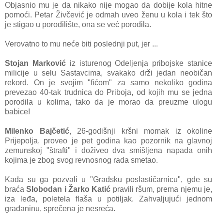
Objasnio mu je da nikako nije mogao da dobije kola hitne
pomoći. Petar Živčević je odmah uveo ženu u kola i tek što
je stigao u porodilište, ona se već porodila.
Verovatno to mu neće biti poslednji put, jer ...
Stojan Marković
iz isturenog Odeljenja pribojske stanice
milicije u selu Sastavcima, svakako drži jedan neobičan
rekord. On je svojim "fićom" za samo nekoliko godina
prevezao 40-tak trudnica do Priboja, od kojih mu se jedna
porodila u kolima, tako da je morao da preuzme ulogu
babice!
Milenko Bajčetić
, 26-godišnji kršni momak iz okoline
Prijepolja, proveo je pet godina kao pozornik na glavnoj
zemunskoj "štrafti" i doživeo dva smišljena napada onih
kojima je zbog svog revnosnog rada smetao.
Kada su ga pozvali u "Gradsku poslastičarnicu", gde su
braća
Slobodan i Žarko Katić
pravili ršum, prema njemu je,
iza leđa, poletela flaša u potiljak. Zahvaljujući jednom
građaninu, sprečena je nesreća.