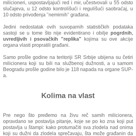
milicioneri, uspostavljajući red i mir, učestvovali u 55 odsto
slučajeva, u 12 odsto kontrolišući i regulišući saobraćaj, u
10 odsto privođenja "nemirnih" građana.
Jedini nedostatak ovih suvoparnih statističkih podataka
sastoji se u tome što nije evidentirano i obilje
pogrdnih,
uvredljivih i psovačkih "replika"
kojima su ove akcije
organa vlasti propratili građani.
Samo prošle godine na teritoriji SR Srbije ubijena su četiri
milicionera koji su bili na službenoj dužnosti, a u samom
Beogradu prošle godine bilo je 118 napada na organe SUP-
a.
Kolima na vlast
Pre nego što pređemo na živu reč samih milicionera,
opravdano se postavlja pitanje, koje se po ko zna koji put
postavlja u štampi: kako protumačiti sva zlodela nad onima
koji su dužni da zlodela sprečavaju, šta može građanin da