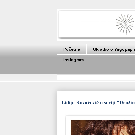
Početna
Ukratko o Yugopapi
Instagram
Lidija Kovačević u seriji "Druži