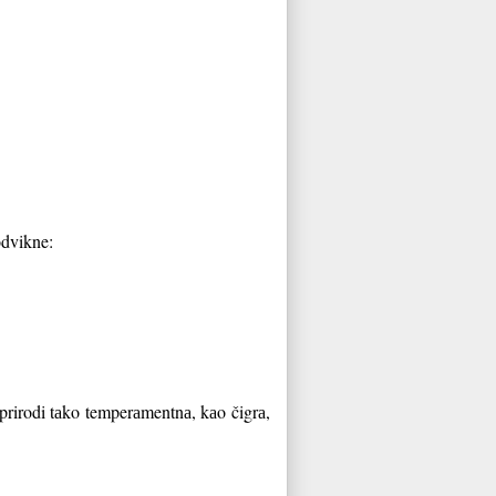
odvikne:
o prirodi tаko temperаmentnа, kаo čigrа,