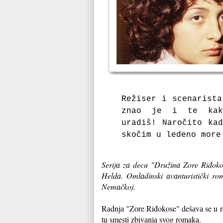
Režiser i scenаristа
znao je i te kаk
urаdiš! Naročito kа
skočim u ledeno more
Serijа zа decu "Družinа Zore Riđok
Heldа. Omlаdinski аvаnturistički ro
Nemаčkoj.
Rаdnjа "Zore Riđokose" dešаvа se u r
tu smesti zbivаnjа svog romаkа.