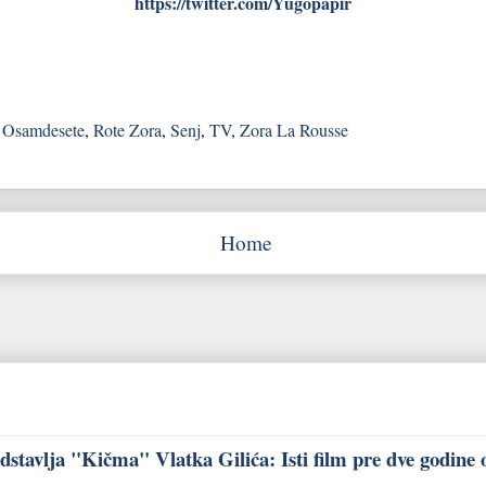
https://twitter.com/Yugopapir
,
Osamdesete
,
Rote Zora
,
Senj
,
TV
,
Zora La Rousse
Home
stavlja "Kičma" Vlatka Gilića: Isti film pre dve godine 