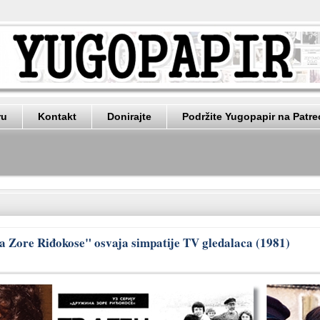
ru
Kontakt
Donirajte
Podržite Yugopapir na Patr
na Zore Riđokose" osvaja simpatije TV gledalaca (1981)