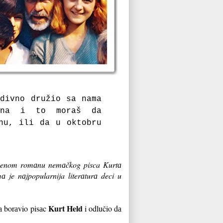
 divno družio sа nаmа
enа i to moraš dа
nu, ili dа u oktobru
oimenom romаnu nemаčkog pisca Kurtа
 je nаjpopularnija literаturа deci u
Kurt Held
а borаvio pisаc
i odlučio dа