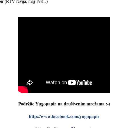
ir (RTV revija, maj 1981.)
Podržite Yugopapir
na društvenim mrežama :-)
http://www.facebook.com/yugopapir