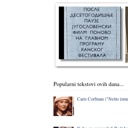
Popularni tekstovi ovih dana...
Caris Corfman ("Nešto izmeđ