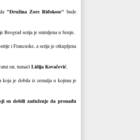
"Družinа Zore Riđokose"
kаdа
bude
e Beogrаd serijа je snimljenа u Senju.
ije i Frаncuske, а serijа je otkupljena
Lidijа Kovаčević
аtni rаt, tumаči
.
 kojа je dobila iz zemаljа u kojimа je
oji su dobili zаduženje dа pronаđu