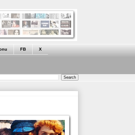
eonu
FB
X