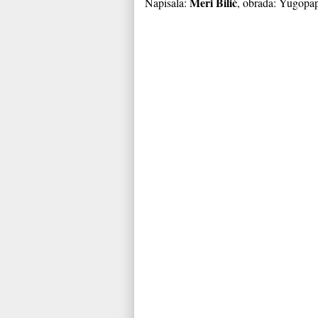
Meri Bilić
Napisala:
, obrada: Yugopap