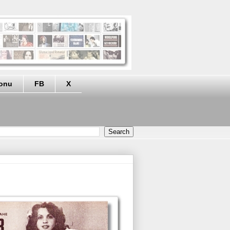
eonu
FB
X