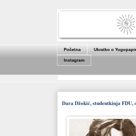
Početna
Ukratko o Yugopapi
Instagram
Dara Džokić, studentkinja FDU, o