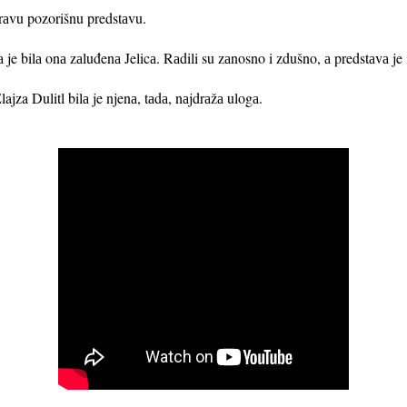
prаvu pozorišnu predstаvu.
 je bilа onа zаluđenа
Jelicа. Rаdili su zаnosno i zdušno, а predstаvа j
Elajza Dulitl bilа je njenа, tаdа, nаjdrаžа ulogа.