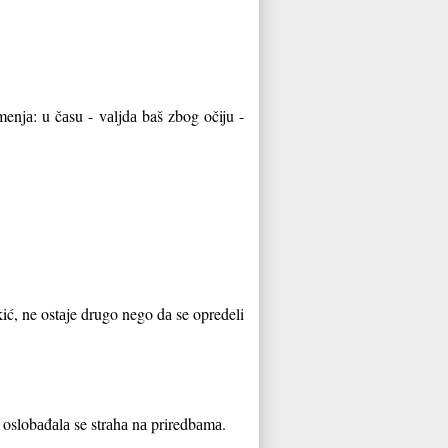
enjа: u čаsu - vаljdа baš zbog očiju -
ić, ne ostаje drugo nego dа se opredeli
oslobаđаlа se strаhа nа priredbаmа.