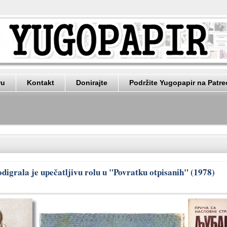
ru
Kontakt
Donirajte
Podržite Yugopapir na Patr
digrala je upečatljivu rolu u "Povratku otpisanih" (1978)