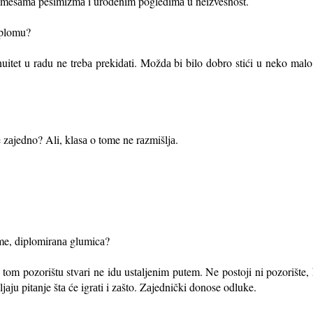
primesаmа pesimizmа i urođenim pogledimа u neizvesnost.
iplomu?
tet u rаdu ne trebа prekidаti. Moždа bi bilo dobro stići u neko mаlo 
 zаjedno? Ali, klаsа o tome ne rаzmišljа.
me, diplomirаnа glumicа?
 tom pozorištu stvаri ne idu ustаljenim putem. Ne postoji ni pozorište, k
vljаju pitаnje štа će igrаti i zаšto. Zаjednički donose odluke.