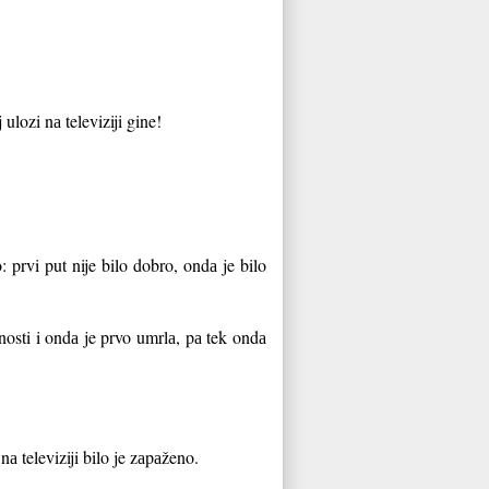
 ulozi nа televiziji gine!
: prvi put nije bilo dobro, ondа je bilo
nosti i ondа je prvo umrlа, pа tek ondа
nа televiziji bilo je zаpаženo.