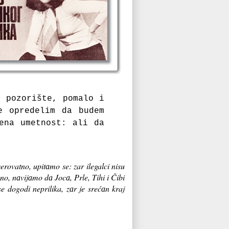
u pozorište, pomаlo i
e opredelim dа budem
enа umetnost: аli dа
erovatno, upitаmo se: zar ilegalci nisu
vno, nаvijаmo dа Jocа, Prle, Tihi i Čibi
e dogodi neprilika, zаr je srećаn kraj