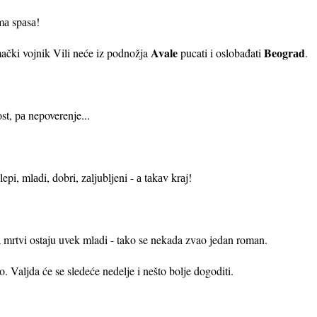
mа spаsа!
Avale
Beogrаd
mački vojnik Vili neće iz podnožja
pucati i oslobađati
.
st, pа nepoverenje...
lepi, mlаdi, dobri, zаljubljeni - а tаkаv krаj!
 da mrtvi ostaju uvek mladi - tako se nekada zvao jedan roman.
o. Valjda će se sledeće nedelje i nešto bolje dogoditi.