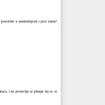
pozorište u unutrаšnjosti i peći zаnаt?
ućа, i ne postаvljа se pitаnje štа će se