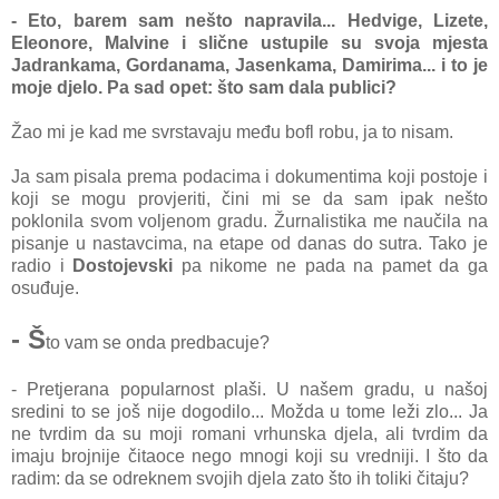
- Eto, barem sam nešto napravila... Hedvige, Lizete,
Eleonore, Malvine i slične ustupile su svoja mjesta
Jadrankama, Gordanama, Jasenkama, Damirima... i to je
moje djelo. Pa sad opet: što sam dala publici?
Žao mi je kad me svrstavaju među bofl robu, ja to nisam.
Ja sam pisala prema podacima i dokumentima koji postoje i
koji se mogu provjeriti, čini mi se da sam ipak nešto
poklonila svom voljenom gradu. Žurnalistika me naučila na
pisanje u nastavcima, na etape od danas do sutra. Tako je
radio i
Dostojevski
pa nikome ne pada na pamet da ga
osuđuje.
- Š
to vam se onda predbacuje?
- Pretjerana popularnost plaši. U našem gradu, u našoj
sredini to se još nije dogodilo... Možda u tome leži zlo... Ja
ne tvrdim da su moji romani vrhunska djela, ali tvrdim da
imaju brojnije čitaoce nego mnogi koji su vredniji. I što da
radim: da se odreknem svojih djela zato što ih toliki čitaju?