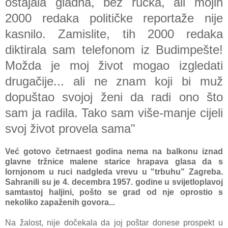
ostajala gladna, bez ručka, ali mojih
2000 redaka političke reportaže nije
kasnilo. Zamislite, tih 2000 redaka
diktirala sam telefonom iz Budimpešte!
Možda je moj život mogao izgledati
drugačije... ali ne znam koji bi muž
dopuštao svojoj ženi da radi ono što
sam ja radila. Tako sam više-manje cijeli
svoj život provela sama"
Već gotovo četrnaest godina nema na balkonu iznad
glavne tržnice malene starice hrapava glasa da s
lornjonom u ruci nadgleda vrevu u "trbuhu" Zagreba.
Sahranili su je 4. decembra 1957. godine u svijetloplavoj
samtastoj haljini, pošto se grad od nje oprostio s
nekoliko zapaženih govora...
Na žalost, nije dočekala da joj poštar donese prospekt u