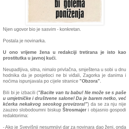
Njen ugovor bio je sasvim - konkretan.
Postala je novinarka.
U ono vrijeme žena u redakciji tretirana je isto kao
prostitutka u javnoj kući.
Neupadljiva, sitna, nimalo privlačna, smještena u sobi u dnu
hodnika da je posjetioci ne bi viđali, Zagorka je danima i
noćima ispunjavala po cijele stranice
"Obzora"
.
Bili bi je izbacili (
"Bacite van tu babu! Ne može se s paše
u umjetničke i društvene salone! Da je barem netko, već
kćerka nekakvog seoskog provizora!"
) da se za nju nije
zauzeo slobodoumni biskup
Štrosmajer
i objasnio gospodi
redaktorima:
- Ako je Svevišnji nesumnjivi dar za novinara dao ženi, onda