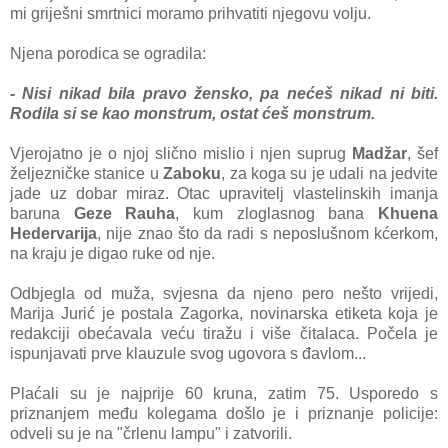
mi griješni smrtnici moramo prihvatiti njegovu volju.
Njena porodica se ogradila:
- Nisi nikad bila pravo žensko, pa nećeš nikad ni biti.
Rodila si se kao monstrum, ostat ćeš monstrum.
Vjerojatno je o njoj slično mislio i njen suprug
Madžar
, šef
željezničke stanice u
Zaboku
, za koga su je udali na jedvite
jade uz dobar miraz. Otac upravitelj vlastelinskih imanja
baruna
Geze Rauha
, kum zloglasnog bana
Khuena
Hedervarija
, nije znao što da radi s neposlušnom kćerkom,
na kraju je digao ruke od nje.
Odbjegla od muža, svjesna da njeno pero nešto vrijedi,
Marija Jurić je postala Zagorka, novinarska etiketa koja je
redakciji obećavala veću tiražu i više čitalaca. Počela je
ispunjavati prve klauzule svog ugovora s đavlom...
Plaćali su je najprije 60 kruna, zatim 75. Usporedo s
priznanjem među kolegama došlo je i priznanje policije:
odveli su je na "črlenu lampu" i zatvorili.