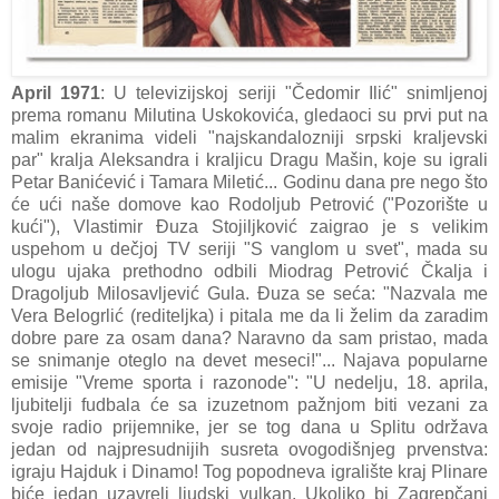
April 1971
: U televizijskoj seriji "Čedomir Ilić" snimljenoj
prema romanu Milutina Uskokovića, gledaoci su prvi put na
malim ekranima videli "najskandalozniji srpski kraljevski
par" kralja Aleksandra i kraljicu Dragu Mašin, koje su igrali
Petar Banićević i Tamara Miletić... Godinu dana pre nego što
će ući naše domove kao Rodoljub Petrović ("Pozorište u
kući"), Vlastimir Đuza Stojiljković zaigrao je s velikim
uspehom u dečjoj TV seriji "S vanglom u svet", mada su
ulogu ujaka prethodno odbili Miodrag Petrović Čkalja i
Dragoljub Milosavljević Gula. Đuza se seća: "Nazvala me
Vera Belogrlić (rediteljka) i pitala me da li želim da zaradim
dobre pare za osam dana? Naravno da sam pristao, mada
se snimanje oteglo na devet meseci!"... Najava popularne
emisije "Vreme sporta i razonode": "U nedelju, 18. aprila,
ljubitelji fudbala će sa izuzetnom pažnjom biti vezani za
svoje radio prijemnike, jer se tog dana u Splitu održava
jedan od najpresudnijih susreta ovogodišnjeg prvenstva:
igraju Hajduk i Dinamo! Tog popodneva igralište kraj Plinare
biće jedan uzavreli ljudski vulkan. Ukoliko bi Zagrepčani