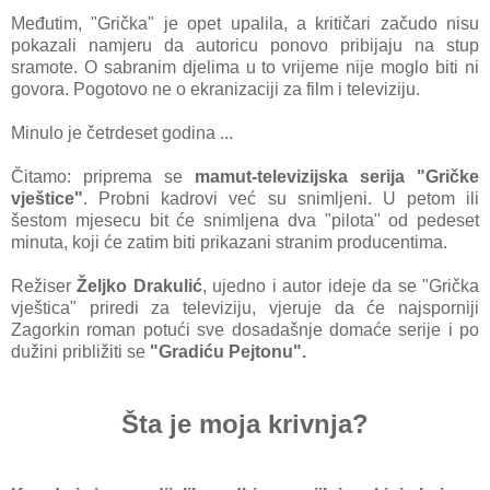
Međutim, "Grička" je opet upalila, a kritičari začudo nisu
pokazali namjeru da autoricu ponovo pribijaju na stup
sramote. O sabranim djelima u to vrijeme nije moglo biti ni
govora. Pogotovo ne o ekranizaciji za film i televiziju.
Minulo je četrdeset godina ...
Čitamo: priprema se
mamut-televizijska serija "Gričke
vještice"
. Probni kadrovi već su snimljeni. U petom ili
šestom mjesecu bit će snimljena dva "pilota" od pedeset
minuta, koji će zatim biti prikazani stranim producentima.
Režiser
Željko Drakulić
, ujedno i autor ideje da se "Grička
vještica" priredi za televiziju, vjeruje da će najsporniji
Zagorkin roman potući sve dosadašnje domaće serije i po
dužini približiti se
"Gradiću Pejtonu".
Šta je moja krivnja?