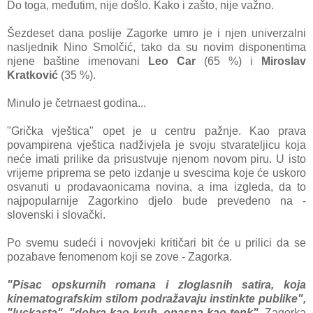
Do toga, međutim, nije došlo. Kako i zašto, nije važno.
Šezdeset dana poslije Zagorke umro je i njen univerzalni
nasljednik Nino Smolčić, tako da su novim disponentima
njene baštine imenovani
Leo Car
(65 %) i
Miroslav
Kratković
(35 %).
Minulo je četrnaest godina...
"Grička vještica" opet je u centru pažnje. Kao prava
povampirena vještica nadživjela je svoju stvarateljicu koja
neće imati prilike da prisustvuje njenom novom piru. U isto
vrijeme priprema se peto izdanje u svescima koje će uskoro
osvanuti u prodavaonicama novina, a ima izgleda, da to
najpopularnije Zagorkino djelo bude prevedeno na -
slovenski i slovački.
Po svemu sudeći i novovjeki kritičari bit će u prilici da se
pozabave fenomenom koji se zove - Zagorka.
"Pisac opskurnih romana i zloglasnih satira, koja
kinematografskim stilom podražavaju instinkte publike",
"luckasta", "dobra kao kruh, opasna kao tenk"
, Zagorka