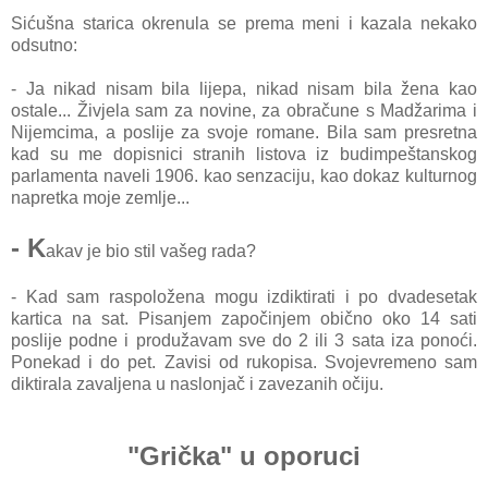
Sićušna starica okrenula se prema meni i kazala nekako
odsutno:
- Ja nikad nisam bila lijepa, nikad nisam bila žena kao
ostale... Živjela sam za novine, za obračune s Madžarima i
Nijemcima, a poslije za svoje romane. Bila sam presretna
kad su me dopisnici stranih listova iz budimpeštanskog
parlamenta naveli 1906. kao senzaciju, kao dokaz kulturnog
napretka moje zemlje...
- K
akav je bio stil vašeg rada?
- Kad sam raspoložena mogu izdiktirati i po dvadesetak
kartica na sat. Pisanjem započinjem obično oko 14 sati
poslije podne i produžavam sve do 2 ili 3 sata iza ponoći.
Ponekad i do pet. Zavisi od rukopisa. Svojevremeno sam
diktirala zavaljena u naslonjač i zavezanih očiju.
"Grička" u oporuci