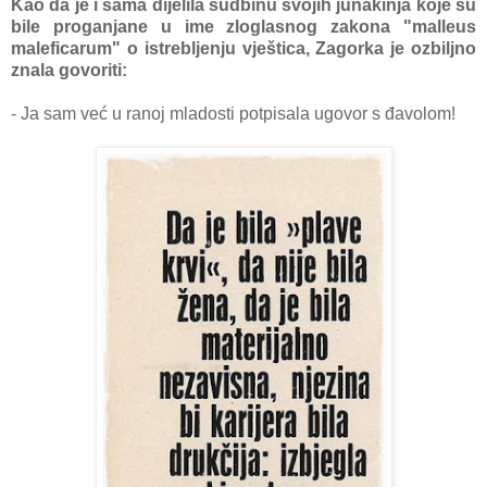
Kao da je i sama dijelila sudbinu svojih junakinja koje su
bile proganjane u ime zloglasnog zakona "malleus
maleficarum" o istrebljenju vještica, Zagorka je ozbiljno
znala govoriti:
- Ja sam već u ranoj mladosti potpisala ugovor s đavolom!