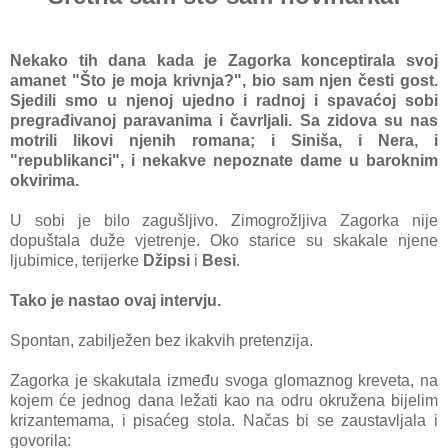
Nekako tih dana kada je Zagorka konceptirala svoj
amanet "Što je moja krivnja?", bio sam njen česti gost.
Sjedili smo u njenoj ujedno i radnoj i spavaćoj sobi
pregrađivanoj paravanima i čavrljali. Sa zidova su nas
motrili likovi njenih romana; i Siniša, i Nera, i
"republikanci", i nekakve nepoznate dame u baroknim
okvirima.
U sobi je bilo zagušljivo. Zimogrožljiva Zagorka nije
dopuštala duže vjetrenje. Oko starice su skakale njene
ljubimice, terijerke
Džipsi
i
Besi
.
Tako je nastao ovaj intervju.
Spontan, zabilježen bez ikakvih pretenzija.
Zagorka je skakutala između svoga glomaznog kreveta, na
kojem će jednog dana ležati kao na odru okružena bijelim
krizantemama, i pisaćeg stola. Načas bi se zaustavljala i
govorila: