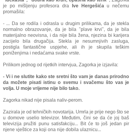
je po mišljenju profesora dra
Ive Hergešića
u nečemu
promašila:
- ... Da se rodila i odrasla u drugim prilikama, da je stekla
normalno obrazovanje, da je bila "plave krvi", da je bila
materijalno neovisna, i da nije bila žena, njezina bi karijera
zacijelo bila drugačija. Stekla je nesumnjivih zasluga,
postigla fantastične uspjehe, ali ih je skupila teškim
poniženjima i nedaćama svake vrste.
Prilikom jednog od rijetkih intervjua, Zagorka je izjavila:
- Vi i ne slutite kako ste sretni što vam je danas prirodno
da možete pisati istinu o svemu i svačemu što vas je
volja. U moje vrijeme nije bilo tako.
Zagorka nikad nije pisala naliv-perom.
Zazirala je od tehničkih novotarija. Umrla je prije nego što se
u domove uselio televizor. Međutim, čini se da će joj baš
televizija pružiti punu satisfakciju... Bit će to još jedan pir
njene vještice za koji ona nije dobila ulaznicu...