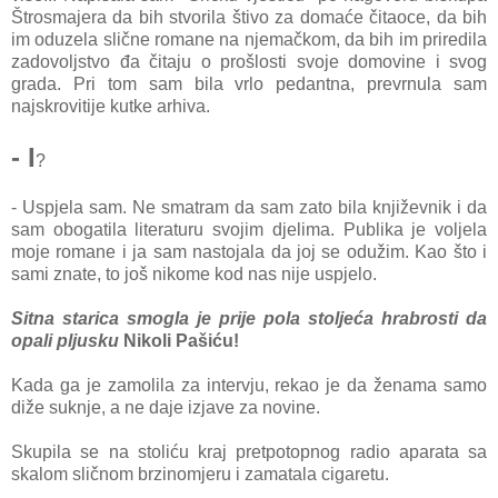
Štrosmajera da bih stvorila štivo za domaće čitaoce, da bih
im oduzela slične romane na njemačkom, da bih im priredila
zadovoljstvo đa čitaju o prošlosti svoje domovine i svog
grada. Pri tom sam bila vrlo pedantna, prevrnula sam
najskrovitije kutke arhiva.
- I
?
- Uspjela sam. Ne smatram da sam zato bila književnik i da
sam obogatila literaturu svojim djelima. Publika je voljela
moje romane i ja sam nastojala da joj se odužim. Kao što i
sami znate, to još nikome kod nas nije uspjelo.
Sitna starica smogla je prije pola stoljeća hrabrosti da
opali pljusku
Nikoli Pašiću!
Kada ga je zamolila za intervju, rekao je da ženama samo
diže suknje, a ne daje izjave za novine.
Skupila se na stoliću kraj pretpotopnog radio aparata sa
skalom sličnom brzinomjeru i zamatala cigaretu.