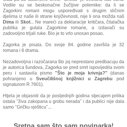
Vodile su se beskonačne žučljive polemike: da li se
Zagorkini romani mogu uspoređivati s drugim sličnim
djelima iz naše ili strane književnosti, nije li ona možda naš
Dima
ili
Skot
... Ne mareći za deklaracije kritičara, čitalačka
publika je gutala Zagorkine romane, a izdavači su
zadovoljno trljali ruke. Bio je to vrlo unosan posao.
Zagorka je pisala. Do svoje 84. godine završila je 32
romana i 6 drama.
Nezadovoljna i razočarana što joj neprestano predbacuju da
je autorica šundova, Zagorka se pred smrt ispovijedila svom
peru i sastavila pismo
"Što je moja krivnja?"
(danas
pohranjeno u
Sveučilišnoj knjižnici u Zagrebu
pod
signaturom R 7601).
Htjela je objasniti da je posljednjih godina stjecajem prilika
ostala "živa zakopana u grobu nerada" i da publici nije dala
samo "Gričku vješticu"...
Sretna sam što sam novinarka!