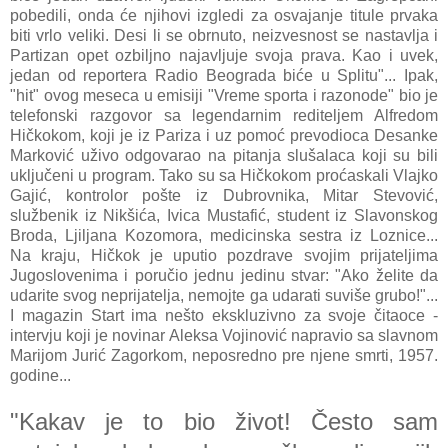
pobedili, onda će njihovi izgledi za osvajanje titule prvaka
biti vrlo veliki. Desi li se obrnuto, neizvesnost se nastavlja i
Partizan opet ozbiljno najavljuje svoja prava. Kao i uvek,
jedan od reportera Radio Beograda biće u Splitu"... Ipak,
"hit" ovog meseca u emisiji "Vreme sporta i razonode" bio je
telefonski razgovor sa legendarnim rediteljem Alfredom
Hičkokom, koji je iz Pariza i uz pomoć prevodioca Desanke
Marković uživo odgovarao na pitanja slušalaca koji su bili
uključeni u program. Tako su sa Hičkokom proćaskali Vlajko
Gajić, kontrolor pošte iz Dubrovnika, Mitar Stevović,
službenik iz Nikšića, Ivica Mustafić, student iz Slavonskog
Broda, Ljiljana Kozomora, medicinska sestra iz Loznice...
Na kraju, Hičkok je uputio pozdrave svojim prijateljima
Jugoslovenima i poručio jednu jedinu stvar: "Ako želite da
udarite svog neprijatelja, nemojte ga udarati suviše grubo!"...
I magazin Start ima nešto ekskluzivno za svoje čitaoce -
intervju koji je novinar Aleksa Vojinović napravio sa slavnom
Marijom Jurić Zagorkom, neposredno pre njene smrti, 1957.
godine...
"Kakav je to bio život! Često sam