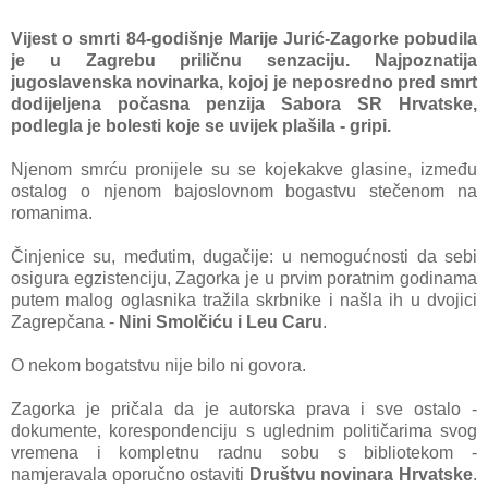
Vijest o smrti 84-godišnje Marije Jurić-Zagorke pobudila
je u Zagrebu priličnu senzaciju. Najpoznatija
jugoslavenska novinarka, kojoj je neposredno pred smrt
dodijeljena počasna penzija Sabora SR Hrvatske,
podlegla je bolesti koje se uvijek plašila - gripi.
Njenom smrću pronijele su se kojekakve glasine, između
ostalog o njenom bajoslovnom bogastvu stečenom na
romanima.
Činjenice su, međutim, dugačije: u nemogućnosti da sebi
osigura egzistenciju, Zagorka je u prvim poratnim godinama
putem malog oglasnika tražila skrbnike i našla ih u dvojici
Zagrepčana -
Nini Smolčiću i Leu Caru
.
O nekom bogatstvu nije bilo ni govora.
Zagorka je pričala da je autorska prava i sve ostalo -
dokumente, korespondenciju s uglednim političarima svog
vremena i kompletnu radnu sobu s bibliotekom -
namjeravala oporučno ostaviti
Društvu novinara Hrvatske
.