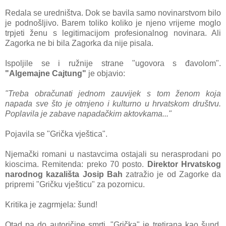
Redala se uredništva. Dok se bavila samo novinarstvom bilo
je podnošljivo. Barem toliko koliko je njeno vrijeme moglo
trpjeti ženu s legitimacijom profesionalnog novinara. Ali
Zagorka ne bi bila Zagorka da nije pisala.
Ispoljile se i ružnije strane "ugovora s đavolom".
"Algemajne Cajtung"
je objavio:
"Treba obračunati jednom zauvijek s tom ženom koja
napada sve što je otmjeno i kulturno u hrvatskom društvu.
Poplavila je zabave napadačkim aktovkama..."
Pojavila se "Grička vještica".
Njemački romani u nastavcima ostajali su nerasprodani po
kioscima. Remitenda: preko 70 posto.
Direktor Hrvatskog
narodnog kazališta Josip Bah
zatražio je od Zagorke da
pripremi "Gričku vješticu" za pozornicu.
Kritika je zagrmjela: šund!
Otad pa do autoričine smrti, "Grička" je tretirana kao šund.