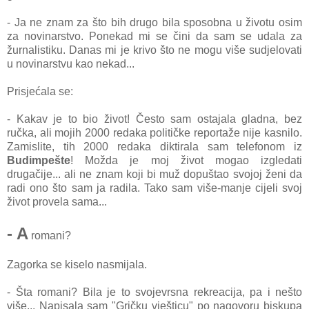
- Ja ne znam za što bih drugo bila sposobna u životu osim
za novinarstvo. Ponekad mi se čini da sam se udala za
žurnalistiku. Danas mi je krivo što ne mogu više sudjelovati
u novinarstvu kao nekad...
Prisjećala se:
- Kakav je to bio život! Često sam ostajala gladna, bez
ručka, ali mojih 2000 redaka političke reportaže nije kasnilo.
Zamislite, tih 2000 redaka diktirala sam telefonom iz
Budimpešte
! Možda je moj život mogao izgledati
drugačije... ali ne znam koji bi muž dopuštao svojoj ženi da
radi ono što sam ja radila. Tako sam više-manje cijeli svoj
život provela sama...
- A
romani?
Zagorka se kiselo nasmijala.
- Šta romani? Bila je to svojevrsna rekreacija, pa i nešto
više... Napisala sam "Gričku vješticu" po nagovoru biskupa