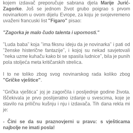
kojem izdavač preporučuje sabrana djela
Marije Jurić-
Zagorke
. Još se jednom život grubo poigrao s prvom
novinarkom u ovom dijelu Evrope, za koju je svojevremeno
uvaženi francuski list
"Figaro"
pisao:
"Zagorka je malo čudo talenta i upornosti."
"Luda baba" koja "ima fiksnu ideju da je novinarka" i pati od
"ženske histerične fantazije", i kojoj su nekad savjetovali
"neka uzme kuhaču kako bi se spasila ludnice", bila je punih
pola stoljeća meta kritičarskih strelica.
I to ne toliko zbog svog novinarskog rada koliko zbog
"Gričke vještice"
.
"Grička vještica" joj je zagorčila i posljednje godine života.
Iščekivala je prvo poslijeratno izdanje u svescima, koje je
stavilo na priličnu kušnju i nju i izdavača. Tih dana rekla mi
je:
- Čini se da su praznovjerni u pravu: s vješticama
najbolje ne imati posla!