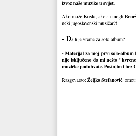
izvoz naše muzike u svijet.
Kusta
Bene
Ako može
, ako su mogli
neki jugoslavenski muzičar?!
- D
a li je vreme za solo-album?
- Materijal za moj prvi solo-album 
nije isključeno da mi nešto "kvrcn
muzičke poduhvate. Postojim i bez
Željko Stefanović
Razgovarao:
, omot: