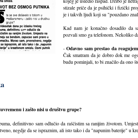
kojeg je usledio raspad. Džibo je net
stizale priče da je psihički i fizički 
je i takvih ljudi koji su "pouzdano znal
Kad nam je konačno dosadilo da sa
pozvali smo ga telefonom. Nekoliko da
Odavno sam prestao da reagujem 
-
Čak smatram da je dobro dok me ogo
budu pominjali, to bi značilo da ono š
ka
đuvremenu i zašto nisi u društvu grupe?
lbuma, definitivno sam odlučio da raščistim sa ranijim životom. Umj
no, negdje da se ispraznim, ali isto tako i da "napunim baterije" u kr