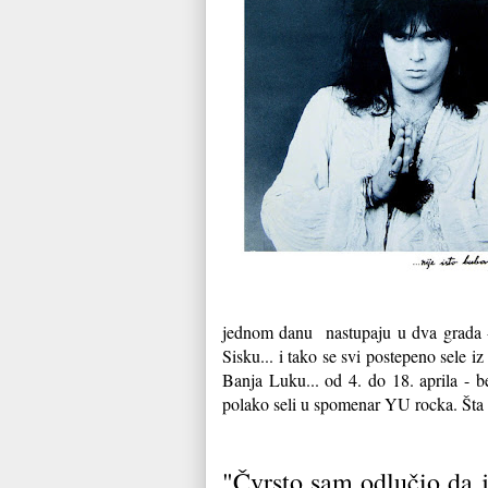
jednom danu nastupaju u dva grada -
Sisku... i tako se svi postepeno sele 
Banja Luku... od 4. do 18. aprila - b
polako seli u spomenar YU rocka. Šta l
"Čvrsto sam odlučio da 