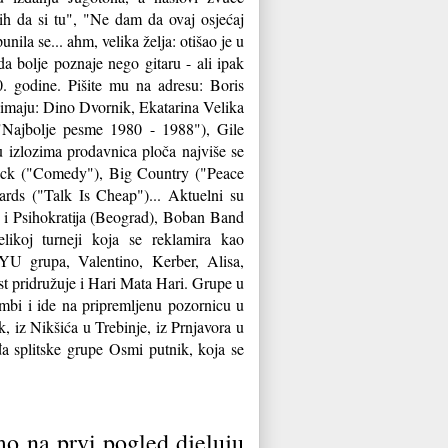
bih da si tu", "Ne dam da ovaj osjećaj
ila se... ahm, velika želja: otišao je u
a bolje poznaje nego gitaru - ali ipak
. godine. Pišite mu na adresu: Boris
 imaju: Dino Dvornik, Ekatarina Velika
"Najbolje pesme 1980 - 1988"), Gile
u izlozima prodavnica ploča najviše se
lack ("Comedy"), Big Country ("Peace
rds ("Talk Is Cheap")... Aktuelni su
i Psihokratija (Beograd), Boban Band
ikoj turneji koja se reklamira kao
YU grupa, Valentino, Kerber, Alisa,
st pridružuje i Hari Mata Hari. Grupe u
bi i ide na pripremljenu pozornicu u
, iz Nikšića u Trebinje, iz Prnjavora u
đa splitske grupe Osmi putnik, koja se
o na prvi pogled djeluju