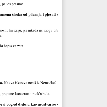
 pa još prašim!
amena široka od plivanja i pjevati s
ovnu histeriju, jer nikada ne mogu biti
a.
 htjela za zeta!
ka.
Kakva iskustva nosiš iz Nemačke?
 prepuno koncerata i rock'n'rolla.
rvi pogled djeluju kao neostvarive -