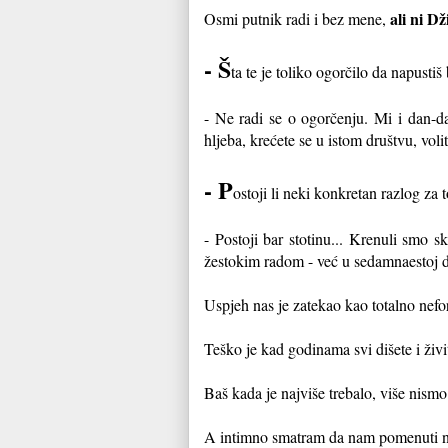
ali ni D
Osmi putnik radi i bez mene,
- Š
ta te je toliko ogorčilo da napustiš
- Ne radi se o ogorčenju. Mi i dan-d
hljeba, krećete se u istom društvu, voli
- P
ostoji li neki konkretan razlog za 
- Postoji bar stotinu... Krenuli smo 
žestokim radom - već u sedamnaestoj d
Uspjeh nas je zatekao kao totalno neform
Teško je kad godinama svi dišete i živ
Baš kada je najviše trebalo, više nismo
A intimno smatram da nam pomenuti nisu