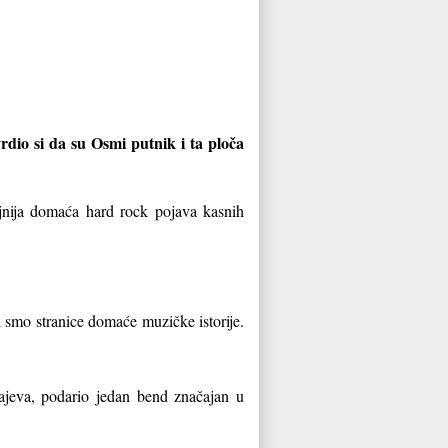
rdio si da su Osmi putnik i ta ploča
ajnija domaća hard rock pojava kasnih
i smo stranice domaće muzičke istorije.
rajeva, podario jedan bend značajan u