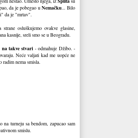
Splita
ragom nestao. Umesto njega, iz
su
Nemačku
propao, da je pobegao u
... Bilo
i" da je "mrtav".
 strane osluškujemo ovakve glasine,
na kasnije, sreli smo se u Beogradu.
na takve stvari
- odmahuje Džibo. -
varaju. Neće valjati kad me uopće ne
to radim nema smisla.
esto na turneju sa bendom, zapucao sam
eativnom smislu.