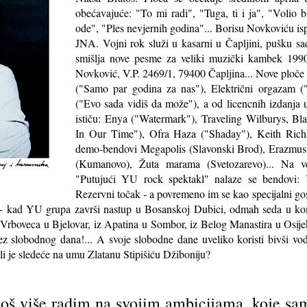
obećavajuće: "To mi radi", "Tuga, ti i ja", "Volio 
ode", "Ples nevjernih godina"... Borisu Novkoviću ispun
JNA. Vojni rok služi u kasarni u Čapljini, pušku sad
smišlja nove pesme za veliki muzički kambek 1990
Novković, V.P. 2469/1, 79400 Čapljina... Nove ploče
("Samo par godina za nas"), Električni orgazam (
("Evo sada vidiš da može"), a od licencnih izdanja 
ističu: Enya ("Watermark"), Traveling Wilburys, B
In Our Time"), Ofra Haza ("Shaday"), Keith Richa
demo-bendovi Megapolis (Slavonski Brod), Erazmus 
(Kumanovo), Žuta marama (Svetozarevo)... Na vel
"Putujući YU rock spektakl" nalaze se bendovi: 
Rezervni točak - a povremeno im se kao specijalni go
 kad YU grupa završi nastup u Bosanskoj Dubici, odmah seda u kom
iz Vrboveca u Bjelovar, iz Apatina u Sombor, iz Belog Manastira u Osijek
ez slobodnog dana!... A svoje slobodne dane uveliko koristi bivši vo
i je sledeće na umu Zlatanu Stipišiću Džiboniju?
još više radim na svojim ambicijama, koje sam