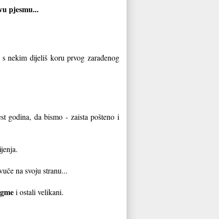
ovu pjesmu...
 s nekim dijeliš koru prvog zarađenog
st godina, da bismo - zaista pošteno i
jenja.
uče na svoju stranu...
ugme
i ostali velikani.