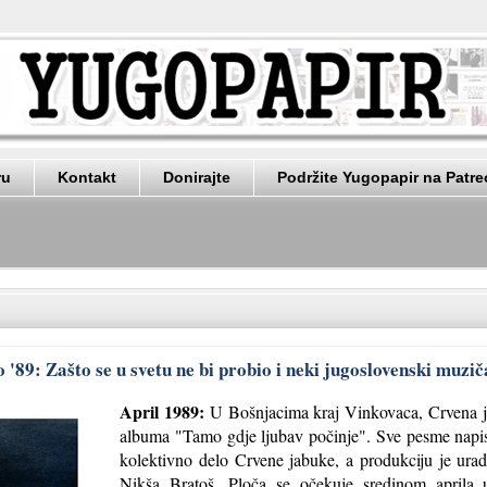
ru
Kontakt
Donirajte
Podržite Yugopapir na Patr
o '89: Zašto se u svetu ne bi probio i neki jugoslovenski muzi
April 1989:
U Bošnjacima kraj Vinkovaca, Crvena j
albuma "Tamo gdje ljubav počinje". Sve pesme napis
kolektivno delo Crvene jabuke, a produkciju je uradi
Nikša Bratoš. Ploča se očekuje sredinom aprila 