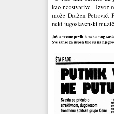
kao neostvarive - izvoz 
može Dražen Petrović, Po
neki jugoslavenski muzič
Još u vreme prvih koraka svog sastav
Sve šanse za uspeh bile su na njego