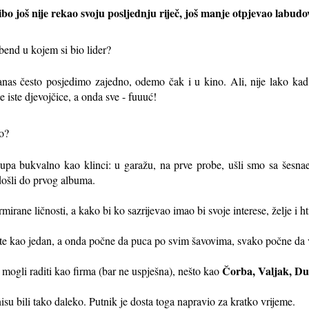
žibo još nije rekao svoju posljednju riječ, još manje otpjevao labud
 bend u kojem si bio lider?
anas često posjedimo zajedno, odemo čak i u kino. Ali, nije lako kad
te iste djevojčice, a onda sve - fuuuć!
to?
skupa bukvalno kao klinci: u garažu, na prve probe, ušli smo sa šesnae
ošli do prvog albuma.
irane ličnosti, a kako bi ko sazrijevao imao bi svoje interese, želje i hti
ite kao jedan, a onda počne da puca po svim šavovima, svako počne da v
Čorba, Valjak, D
 mogli raditi kao firma (bar ne uspješna), nešto kao
 bili tako daleko. Putnik je dosta toga napravio za kratko vrijeme.