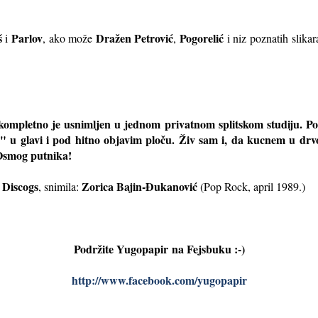
š
Parlov
Dražen Petrović
Pogorelić
i
, ako može
,
i niz poznatih slikar
kompletno je usnimljen u jednom privatnom splitskom studiju. Po svo
e" u glavi i pod hitno objavim ploču. Živ sam i, da kucnem u dr
 Osmog putnika!
Discogs
Zorica Bajin-Đukanović
, snimila:
(Pop Rock, april 1989.)
Podržite Yugopapir
na Fejsbuku :-)
http://www.facebook.com/yugopapir