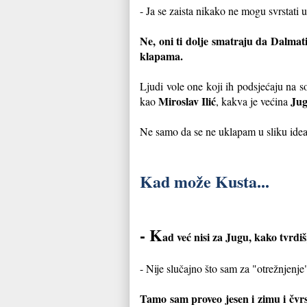
- Ja se zaista nikako ne mogu svrstati 
Ne, oni ti dolje smatraju da Dalmat
klapama.
Ljudi vole one koji ih podsjećaju na s
Miroslav Ilić
Jug
kao
, kakva je većina
Ne samo da se ne uklapam u sliku idea
Kad može Kusta...
- K
ad već nisi za Jugu, kako tvrdi
- Nije slučajno što sam za "otrežnjenje
Tamo sam proveo jesen i zimu i čvrs