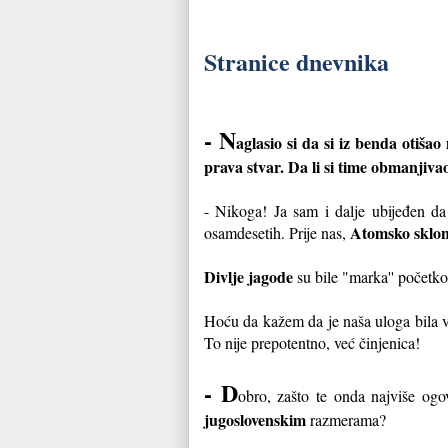
Stranice dnevnika
- N
aglasio si da si iz benda otiš
prava stvar. Da li si time obmanjiva
- Nikoga! Ja sam i dalje ubijeđen da
Atomsko sklon
osamdesetih. Prije nas,
Divlje jagode
su bile "marka'' početko
Hoću da kažem da je naša uloga bila vr
To nije prepotentno, već činjenica!
- D
obro, zašto te onda najviše ogo
jugoslovenskim
razmerama?