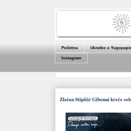
Početna
Ukratko o Yugopapi
Instagram
Zlatan Stipišić Gibonni kreće sol