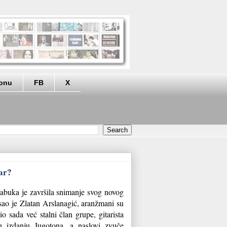
eonu
FB
X
čar?
abuka je završila snimanje svog novog
ao je Zlatan Arslanagić, aranžmani su
o sada već stalni član grupe, gitarista
u izdanju Jugotona, a naslovi zvuče