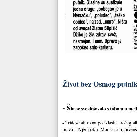
Život bez Osmog putni
- Š
ta se sve dešavalo s tobom u me
- Tridesetak dana po izlasku trećeg a
pravo u Njemačku. Morao sam, prvenstve