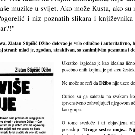
naše muzike u svijet. Ako može Kusta, ako su 
gorelić i niz poznatih slikara i književnika 
ar?!"
a, Zlatan Stipišić Džibo delovao je vrlo odlučno i autoritativno, 
voj strani: mlad je, zgodan, atraktivan, sa zanimljivim pesmama i
Ukratko, izgledao je kao idealna ličnos
posebno onih kojima je pri srcu žesto
Džibo
Ne može se reći da
nije uzeo do
Curice su ga saletale na svakom ko
(prvenstveno zahvaljujući njegovom u
kao grupa.
O tome svedoče i tri objavljena al
"Drage sestre moje... Ni
poslednji