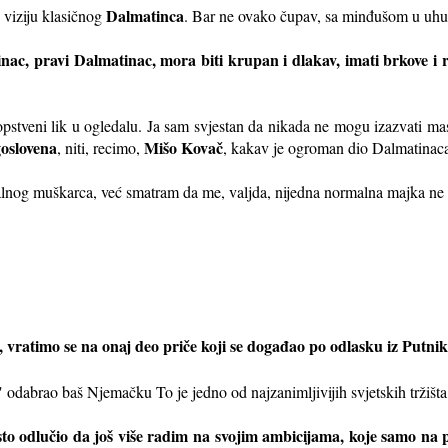
Dalmatinca
u viziju klasičnog
. Bar ne ovako čupav, sa minđušom u uhu,
inac, pravi Dalmatinac, mora biti krupan i dlakav, imati brkove i r
opstveni lik u ogledalu. Ja sam svjestan da nikada ne mogu izazvati mas
oslovena
Mišo Kovač
, niti, recimo,
, kakav je ogroman dio Dalmatinac
lnog muškarca, već smatram da me, valjda, nijedna normalna majka ne bi
š, vratimo se na onaj deo priče koji se događao po odlasku iz Putni
" odabrao baš Njemačku To je jedno od najzanimljivijih svjetskih tržišta,
to odlučio da još više radim na svojim ambicijama, koje samo na p