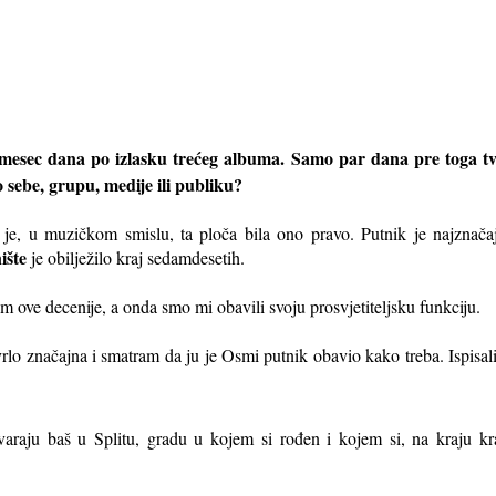
ao mesec dana po izlasku trećeg albuma. Samo par dana pre toga tv
o sebe, grupu, medije ili publiku?
 je, u muzičkom smislu, ta ploča bila ono pravo. Putnik je najznač
ište
je obilježilo kraj sedamdesetih.
m ove decenije, a onda smo mi obavili svoju prosvjetiteljsku funkciju.
lo značajna i smatram da ju je Osmi putnik obavio kako treba. Ispisal
varaju baš u Splitu, gradu u kojem si rođen i kojem si, na kraju k