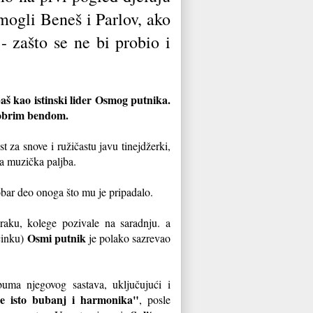
mogli Beneš i Parlov, ako
- zašto se ne bi probio i
baš kao istinski lider Osmog putnika.
 dobrim bendom.
t za snove i ružičastu javu tinejdžerki,
ka muzička paljba.
bar deo onoga što mu je pripadalo.
raku, kolege pozivale na saradnju. a
Osmi putnik
činku)
je polako sazrevao
buma njegovog sastava, uključujući i
je isto bubanj i harmonika"
, posle