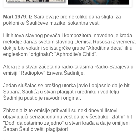
Mart 1979:
Iz Sarajeva je pre nekoliko dana stigla, za
poklonike Šaulićeve muzike, šokantna vest:
Hit hitova slavnog pevača i kompozitora, navodno je krađa
melodije danas svetom slavnog Demisa Rusosa iz vremena
dok je bio vokalni solista grčke grupe "Afroditina deca" ili u
engleskom "originalu": "Aphrodite's Child".
Afera je u stvari začeta na radio-talasima Radio-Sarajeva u
emisiji "Radioplov" Envera Šadinlije.
Jedan slušalac se prošlog utorka javio i objasnio da je hit
Šabana Šaulića u stvari plagijat i uredniku i voditelju
Šadinliju pustio je navodni original.
Zbivanja iz te emisije prihvatili su neki dnevni listovi
objavljujući senzacionalnu vest da je višestruko "zlatni" hit
"Dođi da ostarimo zajedno" u stvari krađa a da je omiljeni
Šaban Šaulić vešti plagijator!