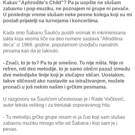
Kakav "Aphrodite's Child"? Pa ja uopšte ne slušam
zabavnu i pop-muziku, ne poznajem ni grupe ni pevače.
U poslednje vreme slušam neke pesme kolega koji su mi
postali prijatelji na turnejama i koncertima.
Kada smo Šabanu Šauliću pustili snimak tri inkriminisana
takta koja veoma liče na deo numere sastava "Afroditina
deca" iz 1968. godine, popularnom izvođaču narodnih
pesama kao da je laknulo.
- Znači, to je to? Pa to je smešno. To nije ništa. Nije ni
refren, niti deo melodije, to je samo obični pasaž između
dve melodijske linije koji je slučajno sličan. Uostalom,
takve sličnosti ako nastavite sa istraživanjem, možete
pronaći u još nekim našim i grčkim pesmama.
U razgovoru sa Šaulićem učestvovao je i Rade Vučković,
autor teksta velikog i za trenutak osporavanog hita.
- Tu melodiju grčke grupe nisam ni ja čuo koji sam slušao
zabavnu muziku mnogo više od Šabana i koji sam je i
pevao.