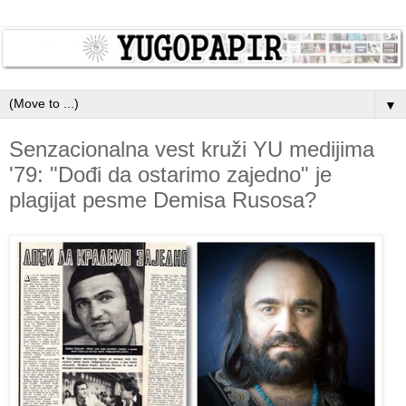
▼
Senzacionalna vest kruži YU medijima
'79: "Dođi da ostarimo zajedno" je
plagijat pesme Demisa Rusosa?