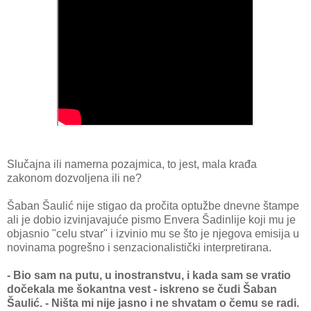
Slučajna ili namerna pozajmica, to jest, mala krađa
zakonom dozvoljena ili ne?
Šaban Šaulić nije stigao da pročita optužbe dnevne štampe
ali je dobio izvinjavajuće pismo Envera Šadinlije koji mu je
objasnio "celu stvar" i izvinio mu se što je njegova emisija u
novinama pogrešno i senzacionalistički interpretirana.
- Bio sam na putu, u inostranstvu, i kada sam se vratio
dočekala me šokantna vest - iskreno se čudi Šaban
Šaulić. - Ništa mi nije jasno i ne shvatam o čemu se radi.