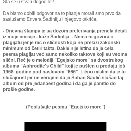
Šta se u stvari dogodilo?
Da bismo dobili odgovor na to pitanje morali smo prvo da
saslušamo Envera Šadinliju i njegovo otkriće.
- Dnevna štampa je sa dozom preterivanja prenela detalj
iz moje emisije - kaže Šadinlija. - Nema ni govora o
plagijatu jer je reč o sličnosti koja ne prelazi zakonski
minimum od četiri takta. Dakle nije istina da je cela
pesma plagijat već samo nekoliko taktova koji su veoma
slični. Reč je o melodiji "Egejsko more" sa dvostrukog
albuma "Aphrodite's Child" koji je pušten u prodaju još
1968. godine pod naslovom "666". Lično mislim da je to
slučajnost jer ne verujem da je Šaban Šaulić slušao taj
album od pre jedanaest godina i da ga je pamtio do
prošle godine.
(Poslušajte pesmu "Egejsko more")