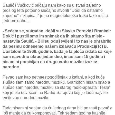
Šaulić i Vučković pričaju nam kako su u stvari zajedno
prošlog leta potpuno slučajno stvorili "Dođi da ostarimo
zajedno" i "zapisali" je na magnetofonsku traku tako reći u
jednom dahu ...
- Sećam se, sutradan, došli su Slavko Perović i Branimir
Đokić i pustili smo im snimak da ih pitamo šta misle -
nastavlja Šaulić. - Bili su oduševljeni i to nas je ohrabrilo
da pesmu odnesemo našem izdavaču Produkciji RTB.
Uostalom te 1968. godine, kada je ta ploča izdata sa koje
sam navodno ukrao jedan deo, imao sam 15 godina i
nisam ni pomišljao na drugu vrstu muzike izuzev
narodne.
Pevao sam kao petnaestogodišnjak u kafani, a kod kuće
slušao sam samo narodnu muziku. Gramofon nisam imao a
slušao sam narodnu muziku sa starog radio-aparata "Tesla"
koji je bio učvršćen na Radio-Sarajevu koji je tada najviše
emitovao narodnu muziku.
Tada nisam ni sanjao da ću jednog dana biti poznati pevač a
još manje da ću komponovati. Tek sedam godina kasnije