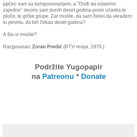
ppčeo sam sa komponovanjem, a "Dođi da ostarimo
zajedno" stvorio sam punih deset godina posle izlaska te
ploče, te grčke grupe. Zar mislite, da sam želeo da ukradem
tu pesmu, da bih čekao deset godina?
A šta vi mislite?
Razgovarao:
Zoran Predić
(RTV revija, 1979.)
Podržite Yugopapir
na
Patreonu
*
Donate