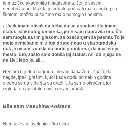
je muzičku akademiju i magistrirala, što je sasvim
neuobičajeno. Možda je trebalo podržati malo i nekog sa
školom, možda bi se time malo pomoglo i nekima.
- Uvek imam utisak da treba da se pravdam što imam
status istaknutog umetnika, jer nisam napravila ono što
sam mogla sa tim glasom, sa osećanjem za pesmu. To je
moje nemešanje ni u tga drugo nego u starogradsku,
dok je nisam izvukla da bude popularna, da ima svoje
mesto. Eto, zašto sam dobila taj status. Ali, od njega se
ne živi, lepo je, ali...
Nemam nijednu nagradu, moram da kažem. Znači, da
negde, ipak, grešim. Ljudi kada dođu do nekih godina
okrenu se da vide šta su uradili. Ja se ne okrećem, jer
izgleda da apsolutno ništa nisam uradila.
Bila sam Masukina Koštana
Njen uslov je uvek bio - "ko svira".