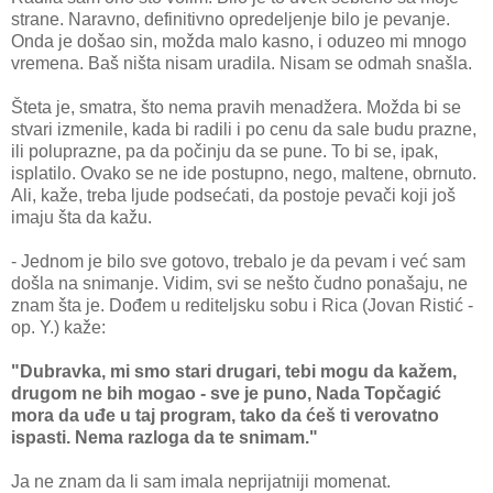
strane. Naravno, definitivno opredeljenje bilo je pevanje.
Onda je došao sin, možda malo kasno, i oduzeo mi mnogo
vremena. Baš ništa nisam uradila. Nisam se odmah snašla.
Šteta je, smatra, što nema pravih menadžera. Možda bi se
stvari izmenile, kada bi radili i po cenu da sale budu prazne,
ili poluprazne, pa da počinju da se pune. To bi se, ipak,
isplatilo. Ovako se ne ide postupno, nego, maltene, obrnuto.
Ali, kaže, treba ljude podsećati, da postoje pevači koji još
imaju šta da kažu.
- Jednom je bilo sve gotovo, trebalo je da pevam i već sam
došla na snimanje. Vidim, svi se nešto čudno ponašaju, ne
znam šta je. Dođem u rediteljsku sobu i Rica (Jovan Ristić -
op. Y.) kaže:
"Dubravka, mi smo stari drugari, tebi mogu da kažem,
drugom ne bih mogao - sve je puno, Nada Topčagić
mora da uđe u taj program, tako da ćeš ti verovatno
ispasti. Nema razloga da te snimam."
Ja ne znam da li sam imala neprijatniji momenat.