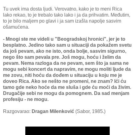
Tu uvek ima dosta ljudi. Verovatno, kako je to meni Rica
lako rekao, to je trebalo tako lako i ja da prihvatim. Međutim,
to je bilo maljem po glavi i ja sam izašla napolje sasvim
ošamućena.
- Mnogi ste me videli u "Beogradskoj hronici", jer je to
besplatno. Jedino tako sam u situaciji da pokažem svetu
da još pevam, ako ne isto, onda bolje, sasvim sigurno,
nego što sam pevala pre. Još mogu, hoću i želim da
pevam. Nema razloga da ne pevam, sem što ja sama ne
mogu sebi koncert da napravim, ne mogu moliti ljude da
me zovu, niti hoću da dođem u situaciju u koju me je
doveo Rica. Ako se nešto ne promeni, ne znam? Ići ću
tamo gde neko hoće da me sluša i gde ću moći da živim.
Drugačije sebi ne mogu da pomognem. Da sad menjam
profesiju - ne mogu.
Razgovarao:
Dragan Milenković
(Sabor, 1985.)