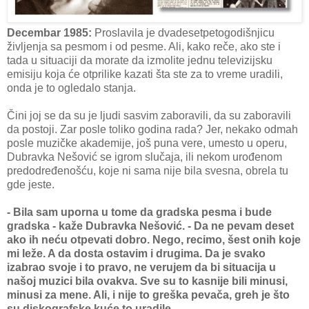
Decembar 1985:
Proslavila je dvadesetpetogodišnjicu
življenja sa pesmom i od pesme. Ali, kako reče, ako ste i
tada u situaciji da morate da izmolite jednu televizijsku
emisiju koja će otprilike kazati šta ste za to vreme uradili,
onda je to ogledalo stanja.
Čini joj se da su je ljudi sasvim zaboravili, da su zaboravili
da postoji. Zar posle toliko godina rada? Jer, nekako odmah
posle muzičke akademije, još puna vere, umesto u operu,
Dubravka Nešović se igrom slučaja, ili nekom urođenom
predodređenošću, koje ni sama nije bila svesna, obrela tu
gde jeste.
- Bila sam uporna u tome da gradska pesma i bude
gradska - kaže Dubravka Nešović. - Da ne pevam deset
ako ih neću otpevati dobro. Nego, recimo, šest onih koje
mi leže. A da dosta ostavim i drugima. Da je svako
izabrao svoje i to pravo, ne verujem da bi situacija u
našoj muzici bila ovakva. Sve su to kasnije bili minusi,
minusi za mene. Ali, i nije to greška pevača, greh je što
su diskografske kuće to uradile.