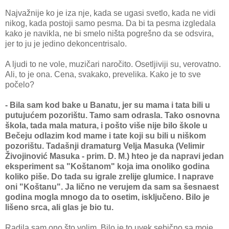
Najvažnije ko je iza nje, kada se ugasi svetlo, kada ne vidi
nikog, kada postoji samo pesma. Da bi ta pesma izgledala
kako je navikla, ne bi smelo ništa pogrešno da se odsvira,
jer to ju je jedino dekoncentrisalo.
A ljudi to ne vole, muzičari naročito. Osetljiviji su, verovatno.
Ali, to je ona. Cena, svakako, prevelika. Kako je to sve
počelo?
- Bila sam kod bake u Banatu, jer su mama i tata bili u
putujućem pozorištu. Tamo sam odrasla. Tako osnovna
škola, tada mala matura, i pošto više nije bilo škole u
Bečeju odlazim kod mame i tate koji su bili u niškom
pozorištu. Tadašnji dramaturg Velja Masuka (Velimir
Živojinović Masuka - prim. D. M.) hteo je da napravi jedan
eksperiment sa "Koštanom" koja ima onoliko godina
koliko piše. Do tada su igrale zrelije glumice. I naprave
oni "Koštanu". Ja lično ne verujem da sam sa šesnaest
godina mogla mnogo da to osetim, isključeno. Bilo je
lišeno srca, ali glas je bio tu.
Radila sam ono što volim. Bilo je to uvek sebično sa moje