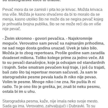
Pevač mora da se zamisli i pita ko je krivac. Možda krivaca
ima više. Možda je kasno shvaćeno da bi to moralo da se
menja, kasno utoliko što ne može da se negira pevač kojeg
je prihvatila brojna publika, što se ne može reći da on više
nije pevač.
- Živim skromno - govori pevačica. - Najskromnije
moguće. Verovatno sam pevač sa najmanjim prihodima,
ne sad nego dosta godina unazad. Uvek je tako bilo.
Možda je to zbog repertoara. Prošle godine sam zaradila
dvadeset miliona. Toliko kolege prime za jedno veče. Ali
to su pevači današnjice, koje ja odvajam od standardnih
i trajnih. Sebe smatram pevačem koji traje, i još ću trajati,
baš zato što taj repertoar moram sačuvati. Ja sam te
starogradske pesme pevala kada ih niko nije pevao.
Volim te pesme. Mnoge niko i ne zna. Ne pušta ih ni
radio. To je ono što je greška, jer, znali bi neku pesmu,
ostala bi im u uhu.
Starogradska pesma, kaže, nije imala neko svoje mesto.
Sada ga ima. Verovatno, zahvaljujući i Dubravki. To su