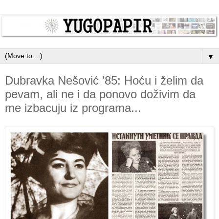
▼
Dubravka Nešović '85: Hoću i želim da
pevam, ali ne i da ponovo doživim da
me izbacuju iz programa...