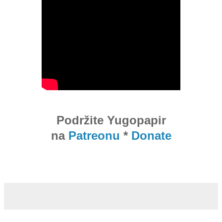
Podržite Yugopapir
na
Patreonu
*
Donate