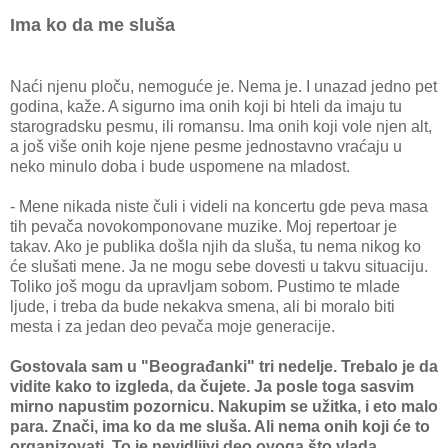
Ima ko da me sluša
Naći njenu ploču, nemoguće je. Nema je. I unazad jedno pet
godina, kaže. A sigurno ima onih koji bi hteli da imaju tu
starogradsku pesmu, ili romansu. Ima onih koji vole njen alt,
a još više onih koje njene pesme jednostavno vraćaju u
neko minulo doba i bude uspomene na mladost.
- Mene nikada niste čuli i videli na koncertu gde peva masa
tih pevača novokomponovane muzike. Moj repertoar je
takav. Ako je publika došla njih da sluša, tu nema nikog ko
će slušati mene. Ja ne mogu sebe dovesti u takvu situaciju.
Toliko još mogu da upravljam sobom. Pustimo te mlade
ljude, i treba da bude nekakva smena, ali bi moralo biti
mesta i za jedan deo pevača moje generacije.
Gostovala sam u "Beograđanki" tri nedelje. Trebalo je da
vidite kako to izgleda, da čujete. Ja posle toga sasvim
mirno napustim pozornicu. Nakupim se užitka, i eto malo
para. Znači, ima ko da me sluša. Ali nema onih koji će to
organizovati. To je nevidljivi deo ovoga što vlada.