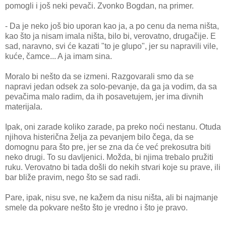
pomogli i još neki pevači. Zvonko Bogdan, na primer.
- Da je neko još bio uporan kao ja, a po cenu da nema ništa,
kao što ja nisam imala ništa, bilo bi, verovatno, drugačije. E
sad, naravno, svi će kazati "to je glupo", jer su napravili vile,
kuće, čamce... A ja imam sina.
Moralo bi nešto da se izmeni. Razgovarali smo da se
napravi jedan odsek za solo-pevanje, da ga ja vodim, da sa
pevačima malo radim, da ih posavetujem, jer ima divnih
materijala.
Ipak, oni zarade koliko zarade, pa preko noći nestanu. Otuda
njihova histerična želja za pevanjem bilo čega, da se
domognu para što pre, jer se zna da će već prekosutra biti
neko drugi. To su davljenici. Možda, bi njima trebalo pružiti
ruku. Verovatno bi tada došli do nekih stvari koje su prave, ili
bar bliže pravim, nego što se sad radi.
Pare, ipak, nisu sve, ne kažem da nisu ništa, ali bi najmanje
smele da pokvare nešto što je vredno i što je pravo.