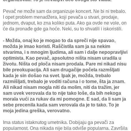
Pevač ne može sam da organizuje koncert. Ne bi ni trebalo.
I opet problem menadžera, koji pevača u stvari, prodaje,
jednom, dvaput, ko zna koliko puta. Ako ga ovde ne vole, on
će da pronađe gde ga hoće. Neki, su to shvatili i iskoristili.
- Možda, onaj ko je mogao to da spreči nije spavao,
možda je imao koristi. Raščistila sam ja sa nekim
stvarima, i s mnogim ljudima, ali sam i dalje nepopravljivi
optimista. Kao pevač, apsolutno ništa nisam uradila u
životu. Ništa od ploča nisam prodala. Pare mi nikad nisu
bile preokupacija. Ali sam drugačije počela razmšljati
kada je sin došao na svet. Ipak je, možda, trebalo
razmišljati, trebalo je voditi računa i o tome, šta ja znam.
Ali nikad nisam mogla niti da molim, niti da tražim, jer
sam uvek verovala da to nije tako loše, da bih nekoga
morala vući za rukav da mi pomogne. E sad, da li sam ja
sebe precenila kada sam verovala da je to tako. To je
moja jedina greška, verovatno.
Ima status istaknutog umetnika. Dobijaju ga pevači za
popularnost. Ona nikada nije bila odviše popularna. Završila