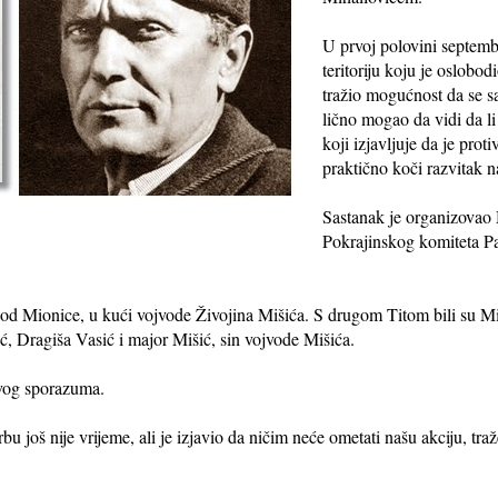
U prvoj polovini septem
teritoriju koju je oslobod
tražio mogućnost da se s
lično mogao da vidi da l
koji izjavljuje da je prot
praktično koči razvitak
Sastanak je organizovao M
Pokrajinskog komiteta Pa
kod Mionice, u kući vojvode Živojina Mišića. S drugom Titom bili su M
ić, Dragiša Vasić i major Mišić, sin vojvode Mišića.
kvog sporazuma.
bu još nije vrijeme, ali je izjavio da ničim neće ometati našu akciju, t