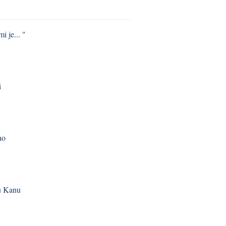
i je... "
i
no
 u Kanu