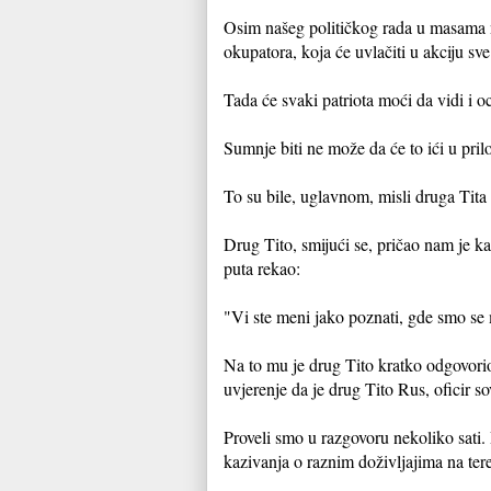
Osim našeg političkog rada u masama n
okupatora, koja će uvlačiti u akciju sv
Tada će svaki patriota moći da vidi i o
Sumnje biti ne može da će to ići u pri
To su bile, uglavnom, misli druga Tit
Drug Tito, smijući se, pričao nam je k
puta rekao:
"Vi ste meni jako poznati, gde smo se
Na to mu je drug Tito kratko odgovorio
uvjerenje da je drug Tito Rus, oficir s
Proveli smo u razgovoru nekoliko sati. 
kazivanja o raznim doživljajima na ter