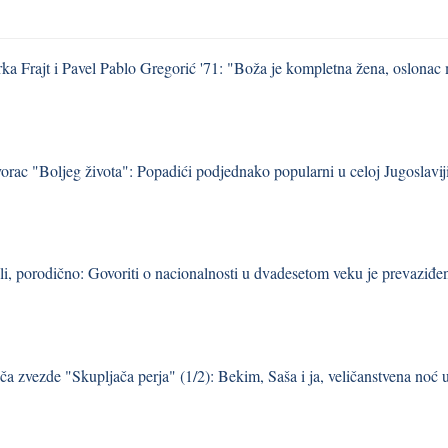
ka Frajt i Pavel Pablo Gregorić '71: "Boža je kompletna žena, oslonac m
vorac "Boljeg života": Popadići podjednako popularni u celoj Jugoslavij
li, porodično: Govoriti o nacionalnosti u dvadesetom veku je prevaziđe
iča zvezde "Skupljača perja" (1/2): Bekim, Saša i ja, veličanstvena noć