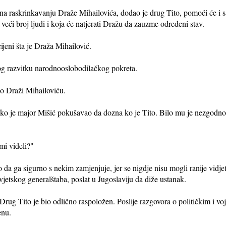
a raskrinkavanju Draže Mihailovića, dodao je drug Tito, pomoći će i s
e veći broj ljudi i koja će natjerati Dražu da zauzme određeni stav.
cijeni šta je Draža Mihailović.
log razvitku narodnooslobodilačkog pokreta.
a o Draži Mihailoviću.
ako je major Mišić pokušavao da dozna ko je Tito. Bilo mu je nezgodno 
 mi videli?"
 da ga sigurno s nekim zamjenjuje, jer se nigdje nisu mogli ranije vidje
ovjetskog generalštaba, poslat u Jugoslaviju da diže ustanak.
Drug Tito je bio odlično raspoložen. Poslije razgovora o političkim i vo
enu.