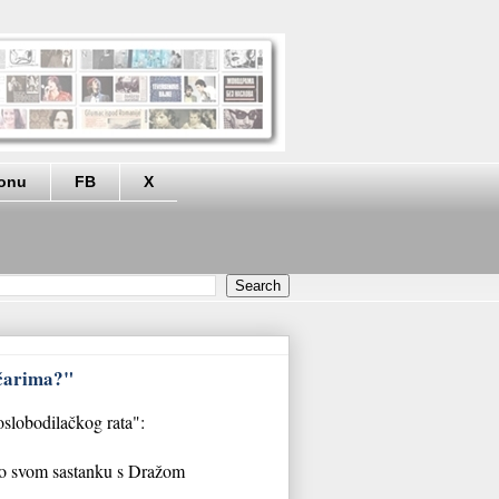
eonu
FB
X
ičarima?"
 oslobodilačkog rata":
 o svom sastanku s Dražom