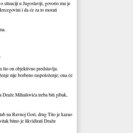
 situaciji u Jugoslaviji, govorio mu je
Hercegovini i da će za to morati
ima.
a.
 što on objektivno predstavlja.
ženje nije borbeno raspoloženje; ona će
va Draže Mihailovića treba biti gibak,
v štab na Ravnoj Gori, drug Tito je kazao
vitak bitno je likvidirati Dražu