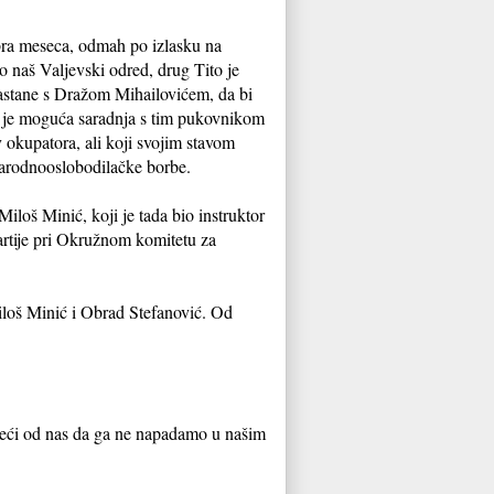
bra meseca, odmah po izlasku na
io naš Valjevski odred, drug Tito je
astane s Dražom Mihailovićem, da bi
i je moguća saradnja s tim pukovnikom
iv okupatora, ali koji svojim stavom
 narodnooslobodilačke borbe.
iloš Minić, koji je tada bio instruktor
rtije pri Okružnom komitetu za
iloš Minić i Obrad Stefanović. Od
ražeći od nas da ga ne napadamo u našim