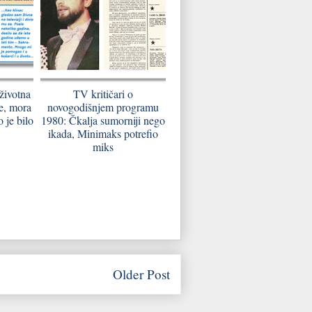
životna
TV kritičari o
ne, mora
novogodišnjem programu
 je bilo
1980: Čkalja sumorniji nego
ikada, Minimaks potrefio
miks
Older Post