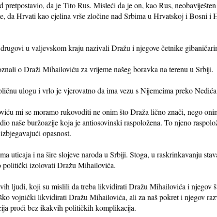
 pretpostavio, da je Tito Rus. Misleći da je on, kao Rus, neobaviješten o
je, da Hrvati kao cjelina vrše zločine nad Srbima u Hrvatskoj i Bosni i 
i drugovi u valjevskom kraju nazivali Dražu i njegove četnike gibaničar
oznali o Draži Mihailoviću za vrijeme našeg boravka na terenu u Srbiji.
voličnu ulogu i vrlo je vjerovatno da ima vezu s Nijemcima preko Nedić
oviću mi se moramo rukovoditi ne onim što Draža lično znači, nego onim
dio naše buržoazije koja je antiosovinski raspoložena. To njeno raspolo
 izbjegavajući opasnost.
ma uticaja i na šire slojeve naroda u Srbiji. Stoga, u raskrinkavanju sta
 politički izolovati Dražu Mihailovića.
vih ljudi, koji su mislili da treba likvidirati Dražu Mihailovića i njego
eško vojnički likvidirati Dražu Mihailovića, ali za naš pokret i njegov raz
cija proći bez ikakvih političkih komplikacija.