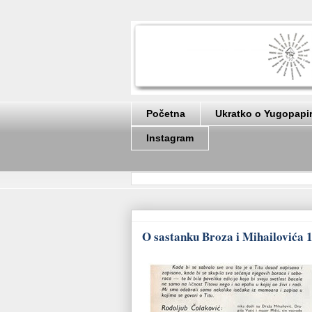
Početna
Ukratko o Yugopapi
Instagram
O sastanku Broza i Mihailovića 1