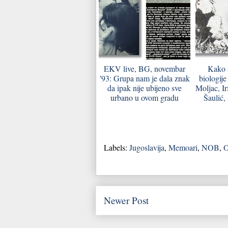
EKV live, BG, novembar
Kako s
'93: Grupa nam je dala znak
biologije
da ipak nije ubijeno sve
Moljac, I
urbano u ovom gradu
Šaulić,
Labels:
Jugoslavija
,
Memoari
,
NOB
,
O
Newer Post