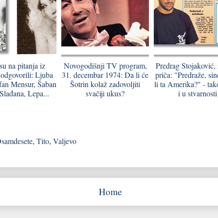
u na pitanja iz
Novogodišnji TV program,
Predrag Stojaković, 
 odgovorili: Ljuba
31. decembar 1974: Da li će
priča: "Predraže, si
rfan Mensur, Šaban
Šotrin kolaž zadovoljiti
li ta Amerika?" - tako
 Slađana, Lepa...
svačiji ukus?
i u stvarnosti
samdesete
,
Tito
,
Valjevo
Home