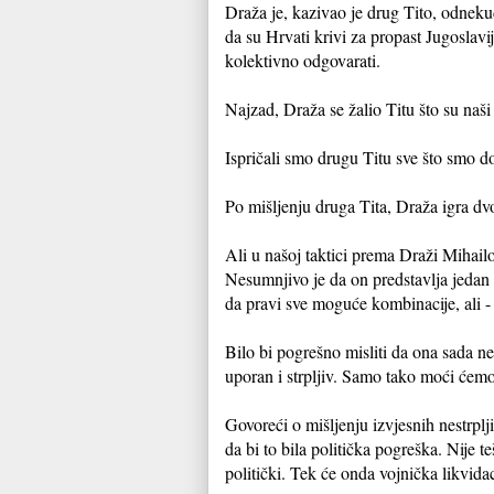
Draža je, kazivao je drug Tito, odnekud
da su Hrvati krivi za propast Jugoslavi
kolektivno odgovarati.
Najzad, Draža se žalio Titu što su naš
Ispričali smo drugu Titu sve što smo d
Po mišljenju druga Tita, Draža igra d
Ali u našoj taktici prema Draži Mihail
Nesumnjivo je da on predstavlja jedan 
da pravi sve moguće kombinacije, ali -
Bilo bi pogrešno misliti da ona sada ne
uporan i strpljiv. Samo tako moći ćemo
Govoreći o mišljenju izvjesnih nestrplji
da bi to bila politička pogreška. Nije t
politički. Tek će onda vojnička likvida