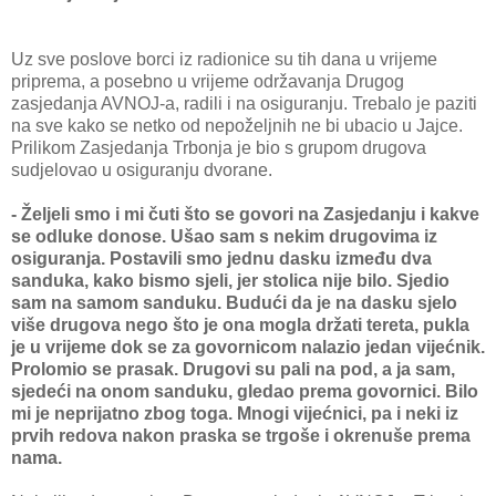
Uz sve poslove borci iz radionice su tih dana u vrijeme
priprema, a posebno u vrijeme održavanja Drugog
zasjedanja AVNOJ-a, radili i na osiguranju. Trebalo je paziti
na sve kako se netko od nepoželjnih ne bi ubacio u Jajce.
Prilikom Zasjedanja Trbonja je bio s grupom drugova
sudjelovao u osiguranju dvorane.
- Željeli smo i mi čuti što se govori na Zasjedanju i kakve
se odluke donose. Ušao sam s nekim drugovima iz
osiguranja. Postavili smo jednu dasku između dva
sanduka, kako bismo sjeli, jer stolica nije bilo. Sjedio
sam na samom sanduku. Budući da je na dasku sjelo
više drugova nego što je ona mogla držati tereta, pukla
je u vrijeme dok se za govornicom nalazio jedan vijećnik.
Prolomio se prasak. Drugovi su pali na pod, a ja sam,
sjedeći na onom sanduku, gledao prema govornici. Bilo
mi je neprijatno zbog toga. Mnogi vijećnici, pa i neki iz
prvih redova nakon praska se trgoše i okrenuše prema
nama.