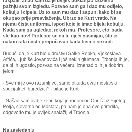
raspale. Znao sam da je uvijek poklanjao izuzetnu
pažnju svom izgledu. Pozvao sam ga i dao mu odijelo,
košulju i cipele. Uz to sam mu dao i sapun, kako bi se
okupao prije presvlačenja. Ubrzo se Kurt vratio. Na
njemu čista uniforma, ispod koje je imao bijelu košulju.
Kada sam ga ugledao, rekoh mu: Profesore, eto, sada
ste kao nov! Profesor se na te riječi nasmijao, što je
nakon rata često prepričavao kada bismo se sreli.
Budući da je Kurt bio u društvu Salke Repka, Vjekoslava
Afrića, Ljubiše Jovanovića i još nekih glumaca, Trbonja ih je,
da bi ih ugostio, pozvao na večeru. Iznenadio ih je dobrim
jelom.
- Sve mi je ovo razumljivo, samo otkuda ovaj mostarski
specijalitet, buredžici? - pitao je Kurt.
- Našao sam ovdje ženu koja je rodom od Ćurića iz Bijelog
Polja, sjeverno od Mostara, pa nam je ona ovo priredila,
odgovorio mu je uvijek snalažljivi Trbonja.
Na zasjedanju