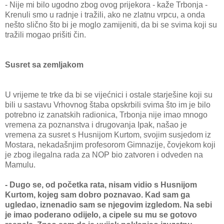
- Nije mi bilo ugodno zbog ovog prijekora - kaže Trbonja -
Krenuli smo u radnje i tražili, ako ne zlatnu vrpcu, a onda
nešto slično što bi je moglo zamijeniti, da bi se svima koji su
tražili mogao prišiti čin.
Susret sa zemljakom
U vrijeme te trke da bi se vijećnici i ostale starješine koji su
bili u sastavu Vrhovnog štaba opskrbili svima što im je bilo
potrebno iz zanatskih radionica, Trbonja nije imao mnogo
vremena za poznanstva i drugovanja Ipak, našao je
vremena za susret s Husnijom Kurtom, svojim susjedom iz
Mostara, nekadašnjim profesorom Gimnazije, čovjekom koji
je zbog ilegalna rada za NOP bio zatvoren i odveden na
Mamulu.
- Dugo se, od početka rata, nisam vidio s Husnijom
Kurtom, kojeg sam dobro poznavao. Kad sam ga
ugledao, iznenadio sam se njegovim izgledom. Na sebi
je imao poderano odijelo, a cipele su mu se gotovo