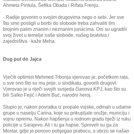
Ahmeta Pintula, Šefika Obada i Rifata Frenju.
- Radije govorim o svojim drugovima nego o sebi. Jer sve
što smo postigli u borbi do slobode treba zahvaliti tim
brojnim palim znanim i neznanim junacima. Oni su ugradili
svoj život u temelje naše slobode, našeg bratstva i
zajedništva - kaže Meha.
Dug put do Jajca
Vječiti optimist Mehmed Trbonja vjerovao je, početkom rata,
u sve ono što su mu prije, u sindikatu, govorili drugovi.
Vjerovao je u riječi svojih susjeda članova KPJ, kao što su
bili Salko Fejić i Adem Buć, narodni heroj.
Stupio je, nakon povratka iz propale vojske, odmah u udarne
grupe u naselju Carina, koje su prikupljale oružje, municiju i
vojnu opremu. Nakon hapšenja u rodnom gradu bježi iz ruku
policije u Sarajevo. Ali i tu ga hapse. Sproveli su ga za
Mostar, gdje je ponovo pobjegao pratiocu, a ubrzo se našao