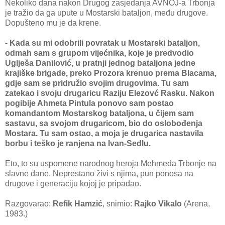
Nekoliko dana nakon Drugog zasjedanja AVNOJ-a Trbonja
je tražio da ga upute u Mostarski bataljon, među drugove.
Dopušteno mu je da krene.
- Kada su mi odobrili povratak u Mostarski bataljon,
odmah sam s grupom vijećnika, koje je predvodio
Uglješa Danilović, u pratnji jednog bataljona jedne
krajiške brigade, preko Prozora krenuo prema Blacama,
gdje sam se pridružio svojim drugovima. Tu sam
zatekao i svoju drugaricu Raziju Elezovć Rasku. Nakon
pogibije Ahmeta Pintula ponovo sam postao
komandantom Mostarskog bataljona, u čijem sam
sastavu, sa svojom drugaricom, bio do oslobođenja
Mostara. Tu sam ostao, a moja je drugarica nastavila
borbu i teško je ranjena na Ivan-Sedlu.
Eto, to su uspomene narodnog heroja Mehmeda Trbonje na
slavne dane. Neprestano živi s njima, pun ponosa na
drugove i generaciju kojoj je pripadao.
Razgovarao:
Refik Hamzić
, snimio:
Rajko Vikalo
(Arena,
1983.)