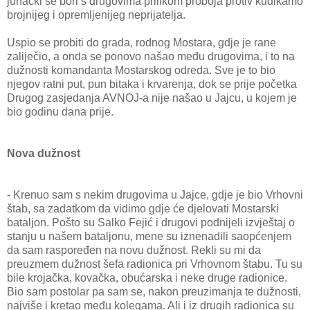
junački se bori s drugovima prilikom proboja protiv kudikamo
brojnijeg i opremljenijeg neprijatelja.
Uspio se probiti do grada, rodnog Mostara, gdje je rane
zaliječio, a onda se ponovo našao među drugovima, i to na
dužnosti komandanta Mostarskog odreda. Sve je to bio
njegov ratni put, pun bitaka i krvarenja, dok se prije početka
Drugog zasjedanja AVNOJ-a nije našao u Jajcu, u kojem je
bio godinu dana prije.
Nova dužnost
- Krenuo sam s nekim drugovima u Jajce, gdje je bio Vrhovni
štab, sa zadatkom da vidimo gdje će djelovati Mostarski
bataljon. Pošto su Salko Fejić i drugovi podnijeli izvještaj o
stanju u našem bataljonu, mene su iznenadili saopćenjem
da sam raspoređen na novu dužnost. Rekli su mi da
preuzmem dužnost šefa radionica pri Vrhovnom štabu. Tu su
bile krojačka, kovačka, obućarska i neke druge radionice.
Bio sam postolar pa sam se, nakon preuzimanja te dužnosti,
najviše i kretao među kolegama. Ali i iz drugih radionica su