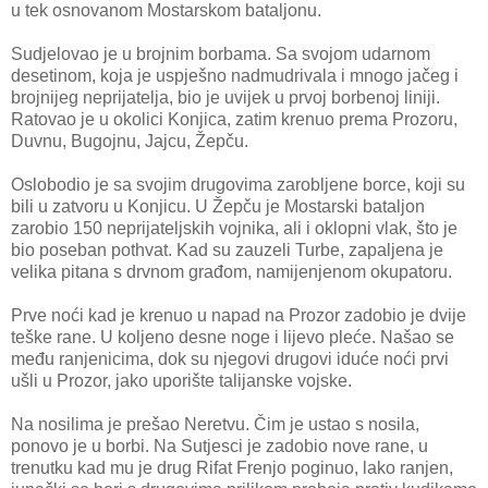
u tek osnovanom Mostarskom bataljonu.
Sudjelovao je u brojnim borbama. Sa svojom udarnom
desetinom, koja je uspješno nadmudrivala i mnogo jačeg i
brojnijeg neprijatelja, bio je uvijek u prvoj borbenoj liniji.
Ratovao je u okolici Konjica, zatim krenuo prema Prozoru,
Duvnu, Bugojnu, Jajcu, Žepču.
Oslobodio je sa svojim drugovima zarobljene borce, koji su
bili u zatvoru u Konjicu. U Žepču je Mostarski bataljon
zarobio 150 neprijateljskih vojnika, ali i oklopni vlak, što je
bio poseban pothvat. Kad su zauzeli Turbe, zapaljena je
velika pitana s drvnom građom, namijenjenom okupatoru.
Prve noći kad je krenuo u napad na Prozor zadobio je dvije
teške rane. U koljeno desne noge i lijevo pleće. Našao se
među ranjenicima, dok su njegovi drugovi iduće noći prvi
ušli u Prozor, jako uporište talijanske vojske.
Na nosilima je prešao Neretvu. Čim je ustao s nosila,
ponovo je u borbi. Na Sutjesci je zadobio nove rane, u
trenutku kad mu je drug Rifat Frenjo poginuo, lako ranjen,