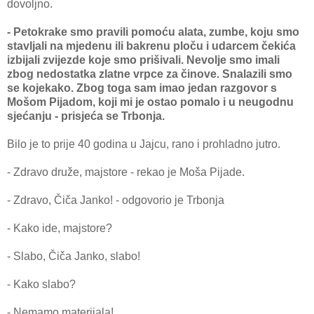
dovoljno.
- Petokrake smo pravili pomoću alata, zumbe, koju smo
stavljali na mjedenu ili bakrenu ploču i udarcem čekića
izbijali zvijezde koje smo prišivali. Nevolje smo imali
zbog nedostatka zlatne vrpce za činove. Snalazili smo
se kojekako. Zbog toga sam imao jedan razgovor s
Mošom Pijadom, koji mi je ostao pomalo i u neugodnu
sjećanju - prisjeća se Trbonja.
Bilo je to prije 40 godina u Jajcu, rano i prohladno jutro.
- Zdravo druže, majstore - rekao je Moša Pijade.
- Zdravo, Čiča Janko! - odgovorio je Trbonja
- Kako ide, majstore?
- Slabo, Čiča Janko, slabo!
- Kako slabo?
- Nemamo materijala!