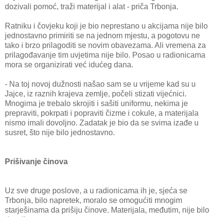
dozivali pomoć, traži materijal i alat - priča Trbonja.
Ratniku i čovjeku koji je bio neprestano u akcijama nije bilo
jednostavno primiriti se na jednom mjestu, a pogotovu ne
tako i brzo prilagoditi se novim obavezama. Ali vremena za
prilagođavanje tim uvjetima nije bilo. Posao u radionicama
mora se organizirati već idućeg dana.
- Na toj novoj dužnosti našao sam se u vrijeme kad su u
Jajce, iz raznih krajeva zemlje, počeli stizati vijećnici.
Mnogima je trebalo skrojiti i sašiti uniformu, nekima je
prepraviti, pokrpati i popraviti čizme i cokule, a materijala
nismo imali dovoljno. Zadatak je bio da se svima izađe u
susret, što nije bilo jednostavno.
Prišivanje činova
Uz sve druge poslove, a u radionicama ih je, sjeća se
Trbonja, bilo napretek, moralo se omogućiti mnogim
starješinama da prišiju činove. Materijala, međutim, nije bilo