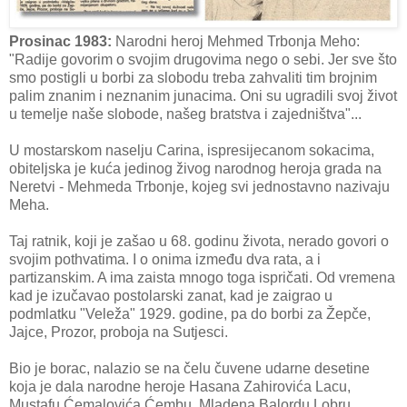
Prosinac 1983:
Narodni heroj Mehmed Trbonja Meho:
"Radije govorim o svojim drugovima nego o sebi. Jer sve što
smo postigli u borbi za slobodu treba zahvaliti tim brojnim
palim znanim i neznanim junacima. Oni su ugradili svoj život
u temelje naše slobode, našeg bratstva i zajedništva"...
U mostarskom naselju Carina, ispresijecanom sokacima,
obiteljska je kuća jedinog živog narodnog heroja grada na
Neretvi - Mehmeda Trbonje, kojeg svi jednostavno nazivaju
Meha.
Taj ratnik, koji je zašao u 68. godinu života, nerado govori o
svojim pothvatima. I o onima između dva rata, a i
partizanskim. A ima zaista mnogo toga ispričati. Od vremena
kad je izučavao postolarski zanat, kad je zaigrao u
podmlatku "Veleža" 1929. godine, pa do borbi za Žepče,
Jajce, Prozor, proboja na Sutjesci.
Bio je borac, nalazio se na čelu čuvene udarne desetine
koja je dala narodne heroje Hasana Zahirovića Lacu,
Mustafu Ćemalovića Ćembu, Mladena Balordu Lobru,