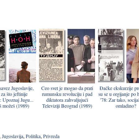
 savez Jugoslavije,
Ceo svet je mogao da prati
Đačke ekskurzije pre
 za što jeftinije
rumunsku revoluciju i pad
su se u orgijanje po 
e: Upoznaj Jugu...
diktatora zahvaljujući
'78: Zar tako, socija
š možeš (1989)
Televiziji Beograd (1989)
omladino?
,
Jugoslavija
,
Politika
,
Privreda