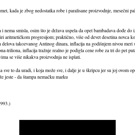
met, kada je zbog nedostatka robe i paralisane proizvodnje, mesečni pa
a i nema smisla, osim što je država uspela da opet bambadava dođe do i
a širi aritmetičkom progresijom; praktično, više od devet desetina novca 
ih delova takozvanog Antinog dinara, inflacija na godišnjem nivou meri s
iona-triliona, inflacija tražnje realno je podigla cene robe za tri do pet p
vima se više nikakva proizvodnja ne isplati.
a sve to da uradi, i koja može sve, i dalje je u škripcu jer su joj ovom 
može jeste - da štampa nemačku marku
1993.)