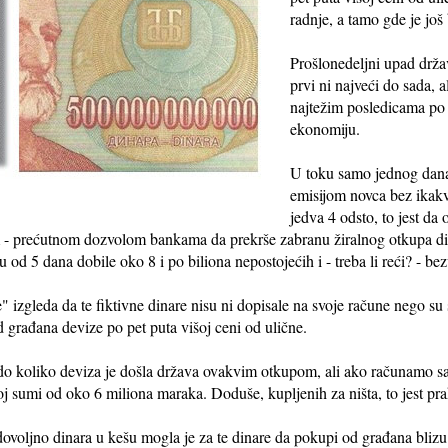
radnje, a tamo gde je još
Prošlonedeljni upad držav
prvi ni najveći do sada, a
najtežim posledicama po 
ekonomiju.
U toku samo jednog dan
emisijom novca bez ikakv
jedva 4 odsto, to jest da
m - prećutnom dozvolom bankama da prekrše zabranu žiralnog otkupa di
od 5 dana dobile oko 8 i po biliona nepostojećih i - treba li reći? - be
 izgleda da te fiktivne dinare nisu ni dopisale na svoje račune nego su
d građana devize po pet puta višoj ceni od ulične.
do koliko deviza je došla država ovakvim otkupom, ali ako računamo s
oj sumi od oko 6 miliona maraka. Doduše, kupljenih za ništa, to jest pr
dovoljno dinara u kešu mogla je za te dinare da pokupi od građana bli