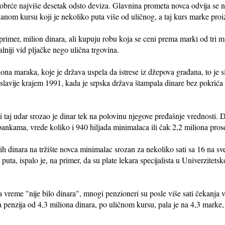
e obrće najviše desetak odsto deviza. Glavnina prometa novca odvija se 
nom kursu koji je nekoliko puta više od uličnog, a taj kurs marke proi
rimer, milion dinara, ali kupuju robu koja se ceni prema marki od tri m
galniji vid pljačke nego ulična trgovina.
iliona maraka, koje je država uspela da istrese iz džepova građana, to je 
avije krajem 1991, kada je srpska država štampala dinare bez pokrića z
.
 i taj udar srozao je dinar tek na polovinu njegove pređašnje vrednosti.
 bankama, vrede koliko i 940 hiljada minimalaca ili čak 2,2 miliona pros
ih dinara na tržište novca minimalac srozan za nekoliko sati sa 16 na sv
t puta, ispalo je, na primer, da su plate lekara specijalista u Univerzit
a vreme "nije bilo dinara", mnogi penzioneri su posle više sati čekanja 
na penzija od 4,3 miliona dinara, po uličnom kursu, pala je na 4,3 marke