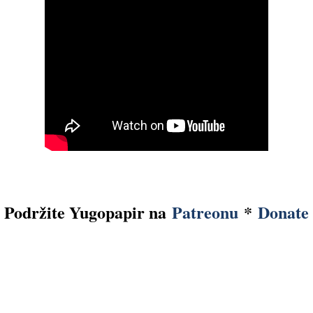
Podržite Yugopapir na
Patreonu
*
Donate