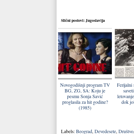
Slični postovi:
Jugoslavija
Novogodišnji program TV
Ferijalni
BG, ZG, SA: Koju je
saveti
pesmu Sonja Savić
letovanj
proglasila za hit godine?
dok jo
(1985)
Labels:
Beograd
,
Devedesete
,
Društvo