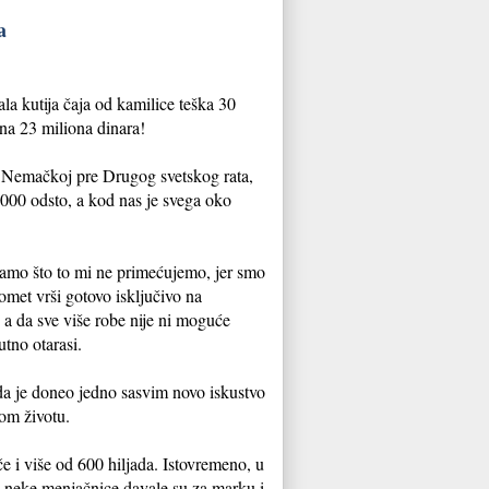
a
la kutija čaja od kamilice teška 30
 na 23 miliona dinara!
 u Nemačkoj pre Drugog svetskog rata,
000 odsto, a kod nas je svega oko
 samo što to mi ne primećujemo, jer smo
met vrši gotovo isključivo na
, a da sve više robe nije ni moguće
utno otarasi.
k da je doneo jedno sasvim novo iskustvo
nom životu.
e i više od 600 hiljada. Istovremeno, u
če neke menjačnice davale su za marku i