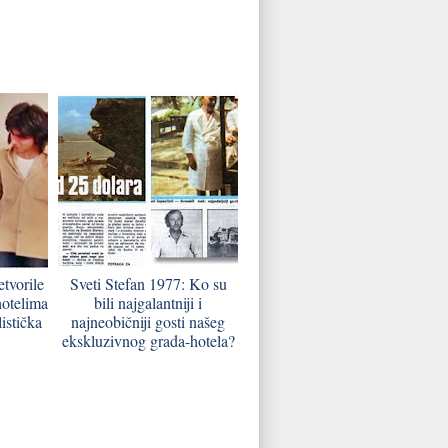
tvorile
Sveti Stefan 1977: Ko su
hotelima
bili najgalantniji i
listička
najneobičniji gosti našeg
ekskluzivnog grada-hotela?