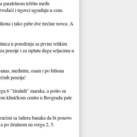
na paralelnom tržištu među
zvođači i trgovci ugrađuju u cene.
iliona i tako gube dve trećine novca. A
sitnica u poređenju sa prvim velikim
a penzije i za isplatu duga seljacima u
 Danas, međutim, osam i po biliona
ečnih penzija!
ega 6 "žiralnih" maraka, a pošto su
etskom kliničkom centru u Beogradu pale
vraćeni sa šaltera banaka da bi ponovo
, a po žiralnom na svega 2, 5.