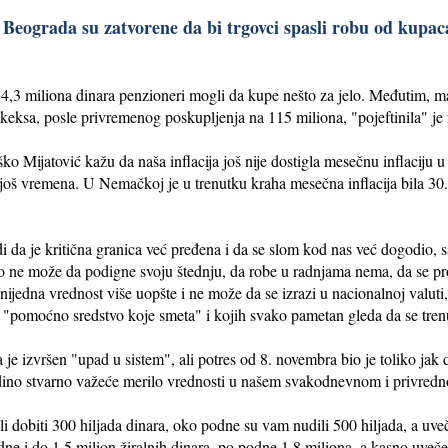
 Beograda su zatvorene da bi trgovci spasli robu od kupac
ta 4,3 miliona dinara penzioneri mogli da kupe nešto za jelo. Međutim, ma
 keksa, posle privremenog poskupljenja na 115 miliona, "pojeftinila" je
o Mijatović kažu da naša inflacija još nije dostigla mesečnu inflaciju
oš vremena. U Nemačkoj je u trenutku kraha mesečna inflacija bila 30.
i da je kritična granica već pređena i da se slom kod nas već dogodio,
o ne može da podigne svoju štednju, da robe u radnjama nema, da se pro
 nijedna vrednost više uopšte i ne može da se izrazi u nacionalnoj valuti
mo "pomoćno sredstvo koje smeta" i kojih svako pametan gleda da se tren
a je izvršen "upad u sistem", ali potres od 8. novembra bio je toliko ja
edino stvarno važeće merilo vrednosti u našem svakodnevnom i privred
i dobiti 300 hiljada dinara, oko podne su vam nudili 500 hiljada, a uveč
dne i do 1,5 milion žiralnih dinara, po podne 1,8 miliona, a kasno uve