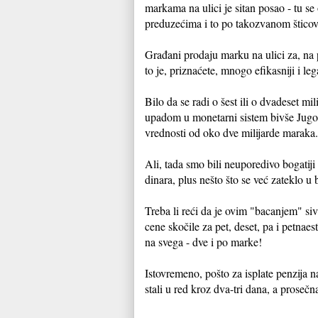
markama na ulici je sitan posao - tu s
preduzećima i to po takozvanom šticova
Građani prodaju marku na ulici za, na p
to je, priznaćete, mnogo efikasniji i le
Bilo da se radi o šest ili o dvadeset m
upadom u monetarni sistem bivše Jugosl
vrednosti od oko dve milijarde maraka
Ali, tada smo bili neuporedivo bogatiji
dinara, plus nešto što se već zateklo u
Treba li reći da je ovim "bacanjem" siv
cene skočile za pet, deset, pa i petnaes
na svega - dve i po marke!
Istovremeno, pošto za isplate penzija n
stali u red kroz dva-tri dana, a proseč