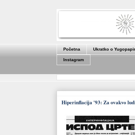
Početna
Ukratko o Yugopapi
Instagram
Hiperinflacija '93: Za ovakvo lud