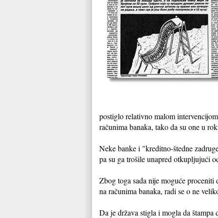
postiglo relativno malom intervencijo
računima banaka, tako da su one u roku 
Neke banke i "kreditno-štedne zadruge"
pa su ga trošile unapred otkupljujući o
Zbog toga sada nije moguće proceniti 
na računima banaka, radi se o ne velik
Da je država stigla i mogla da štampa 