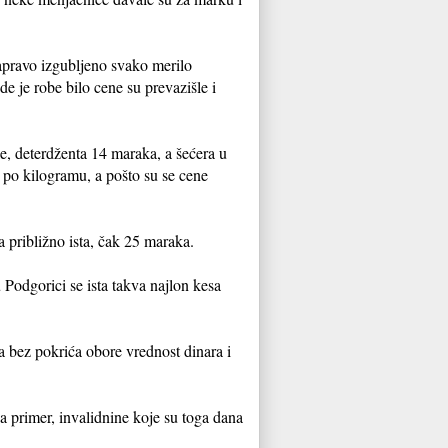
apravo izgubljeno svako merilo
e je robe bilo cene su prevazišle i
, deterdženta 14 maraka, a šećera u
 po kilogramu, a pošto su se cene
 približno ista, čak 25 maraka.
 Podgorici se ista takva najlon kesa
a bez pokrića obore vrednost dinara i
a primer, invalidnine koje su toga dana