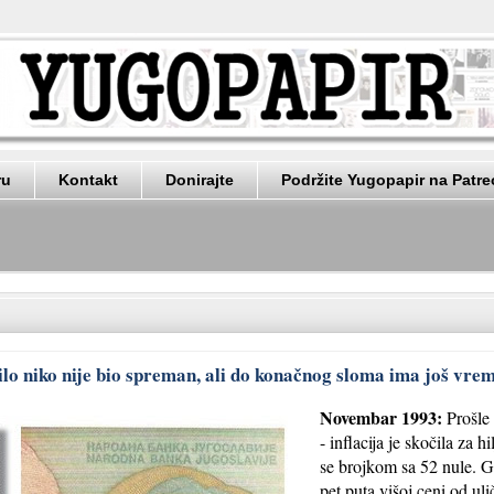
ru
Kontakt
Donirajte
Podržite Yugopapir na Patr
ilo niko nije bio spreman, ali do konačnog sloma ima još vrem
Novembar 1993:
Prošle 
- inflacija je skočila za 
se brojkom sa 52 nule. G
pet puta višoj ceni od uli