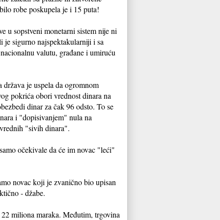
 bilo robe poskupela je i 15 puta!
e u sopstveni monetarni sistem nije ni
li je sigurno najspektakularniji i sa
nacionalnu valutu, građane i umiruću
a država je uspela da ogromnom
og pokrića obori vrednost dinara na
 obezbedi dinar za čak 96 odsto. To se
nara i "dopisivanjem" nula na
zvrednih "sivih dinara".
 samo očekivale da će im novac "leći"
amo novac koji je zvanično bio upisan
aktično - džabe.
zu 22 miliona maraka. Međutim, trgovina