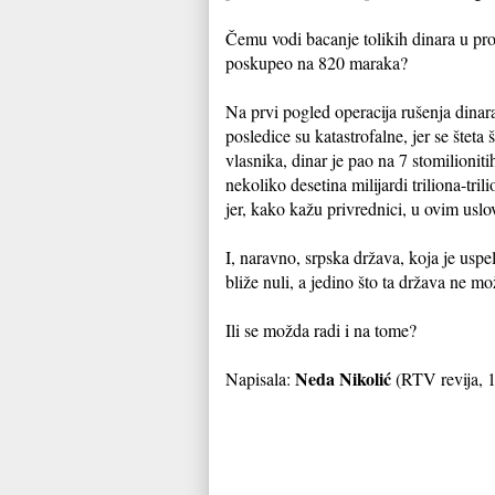
Čemu vodi bacanje tolikih dinara u pro
poskupeo na 820 maraka?
Na prvi pogled operacija rušenja dinar
posledice su katastrofalne, jer se štet
vlasnika, dinar je pao na 7 stomilionit
nekoliko desetina milijardi triliona-tril
jer, kako kažu privrednici, u ovim uslo
I, naravno, srpska država, koja je uspel
bliže nuli, a jedino što ta država ne 
Ili se možda radi i na tome?
Neda Nikolić
Napisala:
(RTV revija, 