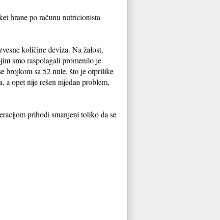
ket hrane po računu nutricionista
zvesne količine deviza. Na žalost,
kojim smo raspolagali promenilo je
e brojkom sa 52 nule, što je otprilike
uta, a opet nije rešen nijedan problem,
operacijom prihodi smanjeni toliko da se