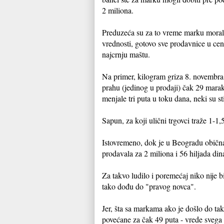
2 miliona.
Preduzeća su za to vreme marku morala 
vrednosti, gotovo sve prodavnice u cen
najcrnju maštu.
Na primer, kilogram griza 8. novembra
prahu (jedinog u prodaji) čak 29 marak
menjale tri puta u toku dana, neki su 
Sapun, za koji ulični trgovci traže 1-
Istovremeno, dok je u Beogradu obična 
prodavala za 2 miliona i 56 hiljada din
Za takvo ludilo i poremećaj niko nije 
tako dođu do "pravog novca".
Jer, šta sa markama ako je došlo do ta
povećane za čak 49 puta - vrede svega