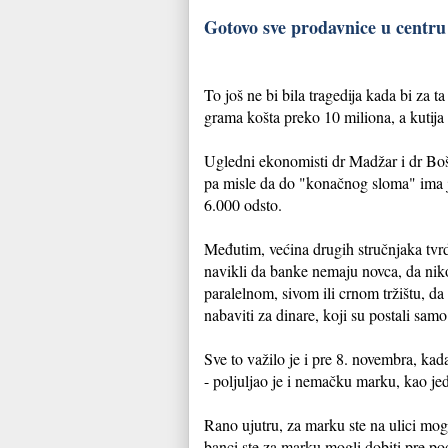
Gotovo sve prodavnice u centru
To još ne bi bila tragedija kada bi za 
grama košta preko 10 miliona, a kutija
Ugledni ekonomisti dr Madžar i dr Bošk
pa misle da do "konačnog sloma" ima j
6.000 odsto.
Međutim, većina drugih stručnjaka tvrd
navikli da banke nemaju novca, da nik
paralelnom, sivom ili crnom tržištu, da
nabaviti za dinare, koji su postali sa
Sve to važilo je i pre 8. novembra, kad
- poljuljao je i nemačku marku, kao j
Rano ujutru, za marku ste na ulici mogl
banci ste za marku mogli dobiti pre po