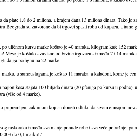
da plate 1,8 do 2 miliona, a krajem dana i 3 miliona dinara. Tako je z
tru Beograda su zatvorene da bi trgovci spasli robu od kupaca, a tamo gd
, po uličnom kursu marke koštao je 40 maraka, kilogram kafe 152 marke
a! Meso je koštalo - zavisno od brzine trgovaca - između 7 i 14 maraka
stigli da ga podignu na 22 marke.
1,5 marku, u samouslugama je koštao 11 maraka, a kaladont, kome je cena
najlon kesa stajala 100 hiljada dinara (20 pfeniga po kursu u podne), u
ara (više od 4 marke).
bio pripremljen, čak ni oni koji su doneli odluku da sivom emisijom novc
kvog raskoraka između sve manje ponude robe i sve veće potražnje, pa n
 0,003 do 0,1 marku!?