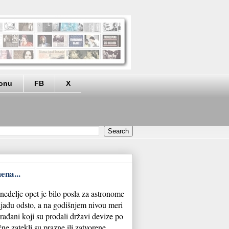
eonu
FB
X
ena...
nedelje opet je bilo posla za astronome
hiljadu odsto, a na godišnjem nivou meri
rađani koji su prodali državi devize po
čne zatekli su prazne ili zatvorene