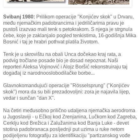
Svibanj 1980:
Prilikom operacije "Konjićev skok" u Drvaru,
među njemačkim padobrancima i jedriličarima pravu je
pustoš izazvao mali tenk s petokrakom. S njega je strgnula
ćebe, koje je zaklanjalo pogled tenkistima, 16-godišnja Mika
Bosnić i taj je hrabri pothvat platila životom.
Tenk je u skrovištu na obali Unca dočekao kraj rata, a
podvig tročlane posade bio je dosad nepoznat. Naši
reporteri Aleksa Vojinović i Alojz Boršić rekonstruiraju taj
događaj iz narodnooslobodilačke borbe...
Glavnokomandujući operacije "Rösselsprung" ("Konjićev
skok") mora da su bili prezadovoljni: zora je najavila lijep,
vedar i sunčan "dan X".
Na četiri međusobno prilično udaljena njemačka aerodroma
u Jugoslaviji - u Ečkoj kod Zrenjanina, Lučkom kod Zagreba,
Cerklju kod Brežica i Zalužanima kod Banja Luke - devet
stotina padobranaca posljednji put uzima u ruke netom
podijeljenu fotografiju za identifikaciju "partizanskog vođe