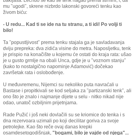
bakljaša. Lecnuo se kad se tenk nagao prema strmini, i, da
mu "ugodi", skrene nizbrdo lakonski govoreći tenku kao
živom biću:
- U redu... Kad ti se ide na tu stranu, a ti idi! Po volji ti
bilo!
Ta "popustljivost" prema tenku stajala ga je savladavanja
dviju prepreka: dva zidića visine do metra. Naposljetku, tenk
je prispio na konačište u kojemu će ostati do kraja rata: ušao
je u gusto grmlje na obali Unca, gdje je u "voznom stanju"
(kako to nostalgično napominje Adamović) dočekao
završetak rata i oslobođenje.
U međuvremenu, Nijemci su nekoliko puta navraćali u
Bastase i propitkivali se kod seljaka za "partizanski tenk", ali
ono što je znalo i najmanje dijete u selu - nitko nikad nije
odao, unatoč ozbiljnim prijetnjama.
Rade Pužić i još neki dovlačili su se kriomice do tenka i s
dna rezervoara uzimali po koji decilitar goriva za svoje
petrolejke. Kao što reče ovaj danas krepki
osamdesetogodišnjak,
"bogami, bilo je vajde od njega"...