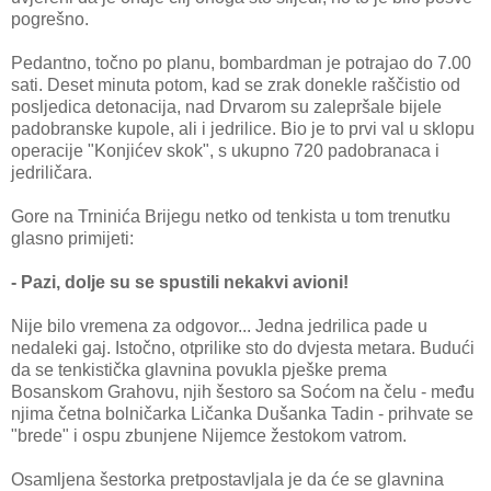
pogrešno.
Pedantno, točno po planu, bombardman je potrajao do 7.00
sati. Deset minuta potom, kad se zrak donekle raščistio od
posljedica detonacija, nad Drvarom su zalepršale bijele
padobranske kupole, ali i jedrilice. Bio je to prvi val u sklopu
operacije "Konjićev skok", s ukupno 720 padobranaca i
jedriličara.
Gore na Trninića Brijegu netko od tenkista u tom trenutku
glasno primijeti:
- Pazi, dolje su se spustili nekakvi avioni!
Nije bilo vremena za odgovor... Jedna jedrilica pade u
nedaleki gaj. Istočno, otprilike sto do dvjesta metara. Budući
da se tenkistička glavnina povukla pješke prema
Bosanskom Grahovu, njih šestoro sa Soćom na čelu - među
njima četna bolničarka Ličanka Dušanka Tadin - prihvate se
"brede" i ospu zbunjene Nijemce žestokom vatrom.
Osamljena šestorka pretpostavljala je da će se glavnina