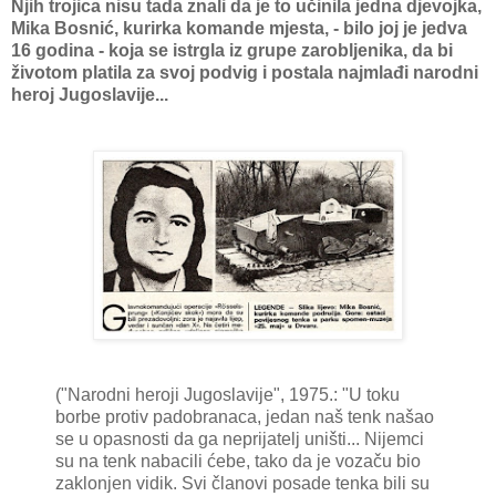
Njih trojica nisu tada znali da je to učinila jedna djevojka,
Mika Bosnić, kurirka komande mjesta, - bilo joj je jedva
16 godina - koja se istrgla iz grupe zarobljenika, da bi
životom platila za svoj podvig i postala najmlađi narodni
heroj Jugoslavije...
("Narodni heroji Jugoslavije", 1975.: "U toku
borbe protiv padobranaca, jedan naš tenk našao
se u opasnosti da ga neprijatelj uništi... Nijemci
su na tenk nabacili ćebe, tako da je vozaču bio
zaklonjen vidik. Svi članovi posade tenka bili su