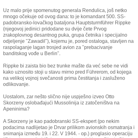
Uz malo prije spomenutog generala Rendulica, još netko
mnogo očekuje od ovog dana: to je komandant 500. SS-
padobransko-lovačkog bataljona Hauptsturmführer Rippke
(njegovoj jedinici pridodane su dvije čete Prvog
zrakoplovnog desantnog puka, grupa četnika i specijalno
odjeljenje "Zawadil"), kojemu je, pored ostaloga, stavljen na
raspolaganje lagan trosjed avion za "prebacivanje
banditskog vođe u Berlin".
Rippke bi zaista bio bez trunke mašte da već sebe ne vidi
kako uznosito stoji u stavu mirno pred Führerom, od kojega
na velikoj vojnoj svečanosti prima čestitanja i zasluženo
odlikovanje.
Uostalom, zar nešto slično nije uspješno izveo Otto
Skorzeny oslobađajući Mussolinija iz zatočeništva na
Apeninima?
A Skorzeny je kao padobranski SS-ekspert (po nekim
podacima nadlijetao je Drvar prilikom avionskih osmatranja i
snimanja između 19. i 22. V 1944. - op.) proglasio operaciju