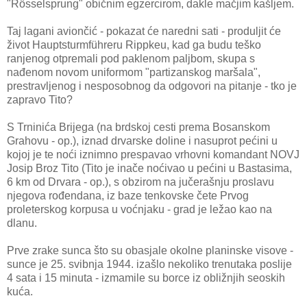
"Rösselsprung" običnim egzercirom, dakle mačjim kašljem.
Taj lagani aviončić - pokazat će naredni sati - produljit će
život Hauptsturmführeru Rippkeu, kad ga budu teško
ranjenog otpremali pod paklenom paljbom, skupa s
nađenom novom uniformom "partizanskog maršala",
prestravljenog i nesposobnog da odgovori na pitanje - tko je
zapravo Tito?
S Trninića Brijega (na brdskoj cesti prema Bosanskom
Grahovu - op.), iznad drvarske doline i nasuprot pećini u
kojoj je te noći iznimno prespavao vrhovni komandant NOVJ
Josip Broz Tito (Tito je inače noćivao u pećini u Bastasima,
6 km od Drvara - op.), s obzirom na jučerašnju proslavu
njegova rođendana, iz baze tenkovske čete Prvog
proleterskog korpusa u voćnjaku - grad je ležao kao na
dlanu.
Prve zrake sunca što su obasjale okolne planinske visove -
sunce je 25. svibnja 1944. izašlo nekoliko trenutaka poslije
4 sata i 15 minuta - izmamile su borce iz obližnjih seoskih
kuća.