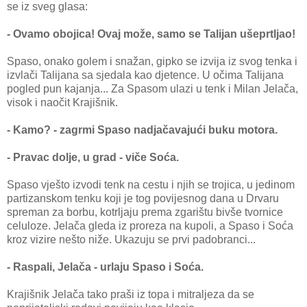
se iz sveg glasa:
- Ovamo obojica! Ovaj može, samo se Talijan ušeprtljao!
Spaso, onako golem i snažan, gipko se izvija iz svog tenka i
izvlači Talijana sa sjedala kao djetence. U očima Talijana
pogled pun kajanja... Za Spasom ulazi u tenk i Milan Jelača,
visok i naočit Krajišnik.
- Kamo? - zagrmi Spaso nadjačavajući buku motora.
- Pravac dolje, u grad - viče Soća.
Spaso vješto izvodi tenk na cestu i njih se trojica, u jedinom
partizanskom tenku koji je tog povijesnog dana u Drvaru
spreman za borbu, kotrljaju prema zgarištu bivše tvornice
celuloze. Jelača gleda iz proreza na kupoli, a Spaso i Soća
kroz vizire nešto niže. Ukazuju se prvi padobranci...
- Raspali, Jelača - urlaju Spaso i Soća.
Krajišnik Jelača tako praši iz topa i mitraljeza da se