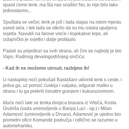
spasit ćemo tenk, ma šta nas snašlo! No, to nije bilo tako
jednostavno...
Spuštala se večer, tenk je još i tada stajao na istom mjestu
usred sela, i tek tada se otkrilo da su mu ostala upaljena
svjetla. Navukli na farove vreće i kojekakve krpe, ali
izdajničko je svjetlo i dalje probijalo.
Padali su prijedlozi sa svih strana, ali čini se najbolji je bio
Vajin, Radinog devetogodišnjeg sinčića:
- Kad ih ne možemo utrnuti, razbijmo ih!
U nastupiloj noći pokušali Bastašani ukloniti tenk s ceste, i
jedva ga, uz pomoć ćuskija i valjaka, odgurali malko u
stranu i tu ga prekrili lisnatim granjem i kukuruzovinom.
Iduće noći late se tenka dvojica bravara iz Vrtoča, Kosta
Grubiša (sada umirovljenik u Banjoj Luci - op.) i Milan
Adamović (umirovljenik u Drvaru). Adamović je ujedno bio
prometni oficir Komande područja i odlično se razumio u
automehaniku.