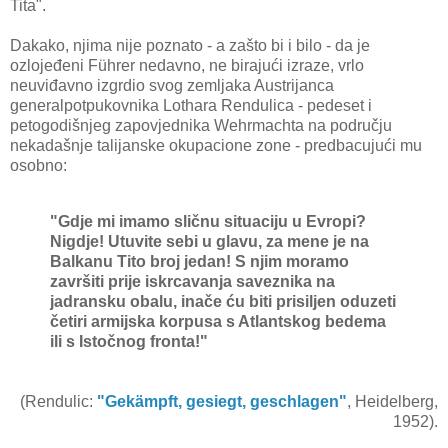
Tita".
Dakako, njima nije poznato - a zašto bi i bilo - da je
ozlojeđeni Führer nedavno, ne birajući izraze, vrlo
neuviđavno izgrdio svog zemljaka Austrijanca
generalpotpukovnika Lothara Rendulica - pedeset i
petogodišnjeg zapovjednika Wehrmachta na području
nekadašnje talijanske okupacione zone - predbacujući mu
osobno:
"Gdje mi imamo sličnu situaciju u Evropi?
Nigdje! Utuvite sebi u glavu, za mene je na
Balkanu Tito broj jedan! S njim moramo
završiti prije iskrcavanja saveznika na
jadransku obalu, inače ću biti prisiljen oduzeti
četiri armijska korpusa s Atlantskog bedema
ili s Istočnog fronta!"
(Rendulic:
"Gekämpft, gesiegt, geschlagen"
, Heidelberg,
1952).