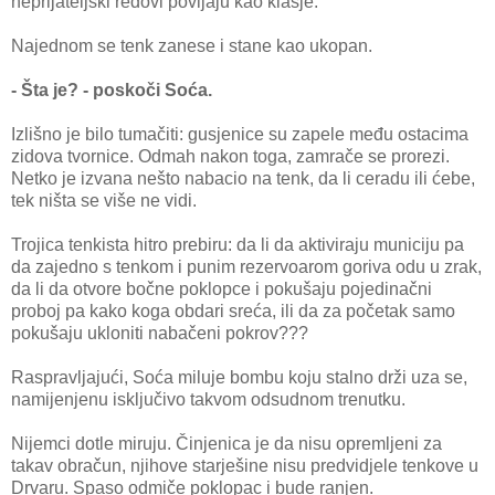
neprijateljski redovi povijaju kao klasje.
Najednom se tenk zanese i stane kao ukopan.
- Šta je? - poskoči Soća.
Izlišno je bilo tumačiti: gusjenice su zapele među ostacima
zidova tvornice. Odmah nakon toga, zamrače se prorezi.
Netko je izvana nešto nabacio na tenk, da li ceradu ili ćebe,
tek ništa se više ne vidi.
Trojica tenkista hitro prebiru: da li da aktiviraju municiju pa
da zajedno s tenkom i punim rezervoarom goriva odu u zrak,
da li da otvore bočne poklopce i pokušaju pojedinačni
proboj pa kako koga obdari sreća, ili da za početak samo
pokušaju ukloniti nabačeni pokrov???
Raspravljajući, Soća miluje bombu koju stalno drži uza se,
namijenjenu isključivo takvom odsudnom trenutku.
Nijemci dotle miruju. Činjenica je da nisu opremljeni za
takav obračun, njihove starješine nisu predvidjele tenkove u
Drvaru. Spaso odmiče poklopac i bude ranjen.