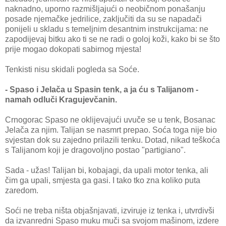
naknadno, uporno razmišljajući o neobičnom ponašanju
posade njemačke jedrilice, zaključiti da su se napadači
ponijeli u skladu s temeljnim desantnim instrukcijama: ne
zapodijevaj bitku ako ti se ne radi o goloj koži, kako bi se što
prije mogao dokopati sabirnog mjesta!
Tenkisti nisu skidali pogleda sa Soće.
- Spaso i Jelača u Spasin tenk, a ja ću s Talijanom -
namah odluči Kragujevčanin.
Crnogorac Spaso ne oklijevajući uvuče se u tenk, Bosanac
Jelača za njim. Talijan se nasmrt prepao. Soća toga nije bio
svjestan dok su zajedno prilazili tenku. Dotad, nikad teškoća
s Talijanom koji je dragovoljno postao "partigiano".
Sada - užas! Talijan bi, kobajagi, da upali motor tenka, ali
čim ga upali, smjesta ga gasi. I tako tko zna koliko puta
zaredom.
Soći ne treba ništa objašnjavati, izviruje iz tenka i, utvrdivši
da izvanredni Spaso muku muči sa svojom mašinom, izdere