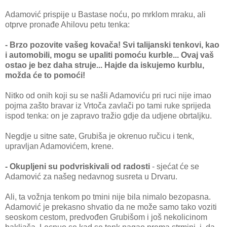
Adamović prispije u Bastase noću, po mrklom mraku, ali
otprve pronađe Ahilovu petu tenka:
- Brzo pozovite vašeg kovača! Svi talijanski tenkovi, kao
i automobili, mogu se upaliti pomoću kurble... Ovaj vaš
ostao je bez daha struje... Hajde da iskujemo kurblu,
možda će to pomoći!
Nitko od onih koji su se našli Adamoviću pri ruci nije imao
pojma zašto bravar iz Vrtoča zavlači po tami ruke sprijeda
ispod tenka: on je zapravo tražio gdje da udjene obrtaljku.
Negdje u sitne sate, Grubiša je okrenuo ručicu i tenk,
upravljan Adamovićem, krene.
- Okupljeni su podvriskivali od radosti
- sjećat će se
Adamović za našeg nedavnog susreta u Drvaru.
Ali, ta vožnja tenkom po tmini nije bila nimalo bezopasna.
Adamović je prekasno shvatio da ne može samo tako voziti
seoskom cestom, predvođen Grubišom i još nekolicinom