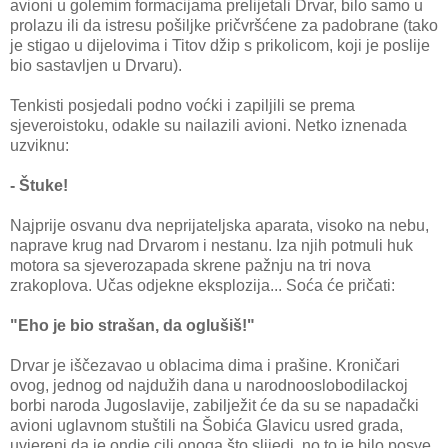
avioni u golemim formacijama prelijetali Drvar, bilo samo u
prolazu ili da istresu pošiljke pričvršćene za padobrane (tako
je stigao u dijelovima i Titov džip s prikolicom, koji je poslije
bio sastavljen u Drvaru).
Tenkisti posjedali podno voćki i zapiljili se prema
sjeveroistoku, odakle su nailazili avioni. Netko iznenada
uzviknu:
- Štuke!
Najprije osvanu dva neprijateljska aparata, visoko na nebu,
naprave krug nad Drvarom i nestanu. Iza njih potmuli huk
motora sa sjeverozapada skrene pažnju na tri nova
zrakoplova. Učas odjekne eksplozija... Soća će pričati:
"Eho je bio strašan, da oglušiš!"
Drvar je iščezavao u oblacima dima i prašine. Kroničari
ovog, jednog od najdužih dana u narodnooslobodilackoj
borbi naroda Jugoslavije, zabilježit će da su se napadački
avioni uglavnom stuštili na Šobića Glavicu usred grada,
uvjereni da je ondje cilj onoga što slijedi, no to je bilo posve