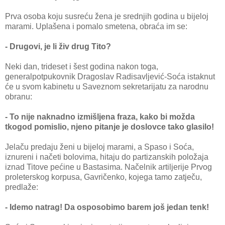
Prva osoba koju susreću žena je srednjih godina u bijeloj
marami. Uplašena i pomalo smetena, obraća im se:
- Drugovi, je li živ drug Tito?
Neki dan, trideset i šest godina nakon toga,
generalpotpukovnik Dragoslav Radisavljević-Soća istaknut
će u svom kabinetu u Saveznom sekretarijatu za narodnu
obranu:
- To nije naknadno izmišljena fraza, kako bi možda
tkogod pomislio, njeno pitanje je doslovce tako glasilo!
Jelaču predaju ženi u bijeloj marami, a Spaso i Soća,
iznureni i načeti bolovima, hitaju do partizanskih položaja
iznad Titove pećine u Bastasima. Načelnik artiljerije Prvog
proleterskog korpusa, Gavričenko, kojega tamo zatječu,
predlaže:
- Idemo natrag! Da osposobimo barem još jedan tenk!