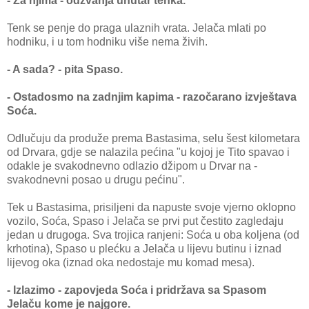
- Za njima - odzvanja unutar tenka.
Tenk se penje do praga ulaznih vrata. Jelača mlati po
hodniku, i u tom hodniku više nema živih.
- A sada? - pita Spaso.
- Ostadosmo na zadnjim kapima - razočarano izvještava
Soća.
Odlučuju da produže prema Bastasima, selu šest kilometara
od Drvara, gdje se nalazila pećina "u kojoj je Tito spavao i
odakle je svakodnevno odlazio džipom u Drvar na -
svakodnevni posao u drugu pećinu".
Tek u Bastasima, prisiljeni da napuste svoje vjerno oklopno
vozilo, Soća, Spaso i Jelača se prvi put čestito zagledaju
jedan u drugoga. Sva trojica ranjeni: Soća u oba koljena (od
krhotina), Spaso u plećku a Jelača u lijevu butinu i iznad
lijevog oka (iznad oka nedostaje mu komad mesa).
- Izlazimo - zapovjeda Soća i pridržava sa Spasom
Jelaču kome je najgore.