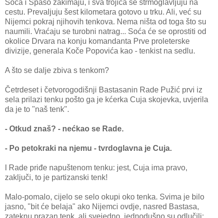
Soća i Spaso zakimaju, i sva trojica se strmoglavljuju na
cestu. Prevaljuju šest kilometara gotovo u trku. Ali, već su
Nijemci pokraj njihovih tenkova. Nema ništa od toga što su
naumili. Vraćaju se turobni natrag... Soća će se oprostiti od
okolice Drvara na konju komandanta Prve proleterske
divizije, generala Koče Popovića kao - tenkist na sedlu.
A što se dalje zbiva s tenkom?
Četrdeset i četvorogodišnji Bastasanin Rade Pužić prvi iz
sela prilazi tenku pošto ga je kćerka Cuja skojevka, uvjerila
da je to "naš tenk".
- Otkud znaš? - nećkao se Rade.
- Po petokraki na njemu - tvrdoglavna je Cuja.
I Rade priđe napuštenom tenku: jest, Cuja ima pravo,
zaključi, to je partizanski tenk!
Malo-pomalo, cijelo se selo okupi oko tenka. Svima je bilo
jasno, "bit će belaja" ako Nijemci ovdje, nasred Bastasa,
zateknu prazan tenk, ali svejedno, jednodušno su odlučili: