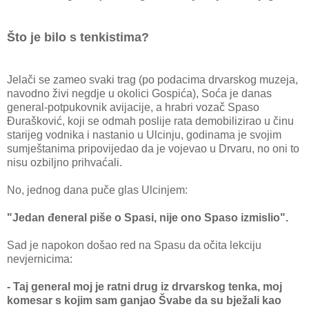
Što je bilo s tenkistima?
Jelači se zameo svaki trag (po podacima drvarskog muzeja,
navodno živi negdje u okolici Gospića), Soća je danas
general-potpukovnik avijacije, a hrabri vozač Spaso
Đurašković, koji se odmah poslije rata demobilizirao u činu
starijeg vodnika i nastanio u Ulcinju, godinama je svojim
sumještanima pripovijedao da je vojevao u Drvaru, no oni to
nisu ozbiljno prihvaćali.
No, jednog dana puče glas Ulcinjem:
"Jedan đeneral piše o Spasi, nije ono Spaso izmislio".
Sad je napokon došao red na Spasu da očita lekciju
nevjernicima:
- Taj general moj je ratni drug iz drvarskog tenka, moj
komesar s kojim sam ganjao Švabe da su bježali kao