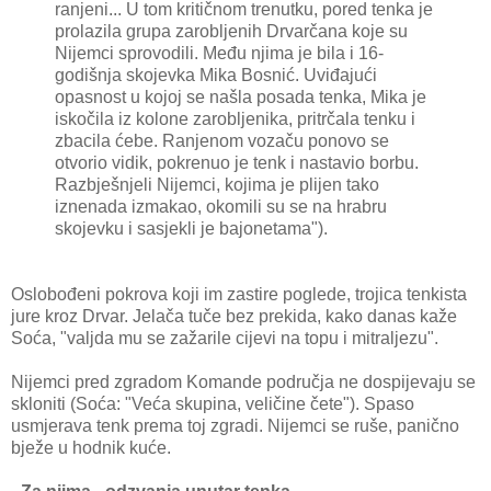
ranjeni... U tom kritičnom trenutku, pored tenka je
prolazila grupa zarobljenih Drvarčana koje su
Nijemci sprovodili. Među njima je bila i 16-
godišnja skojevka Mika Bosnić. Uviđajući
opasnost u kojoj se našla posada tenka, Mika je
iskočila iz kolone zarobljenika, pritrčala tenku i
zbacila ćebe. Ranjenom vozaču ponovo se
otvorio vidik, pokrenuo je tenk i nastavio borbu.
Razbješnjeli Nijemci, kojima je plijen tako
iznenada izmakao, okomili su se na hrabru
skojevku i sasjekli je bajonetama").
Oslobođeni pokrova koji im zastire poglede, trojica tenkista
jure kroz Drvar. Jelača tuče bez prekida, kako danas kaže
Soća, "valjda mu se zažarile cijevi na topu i mitraljezu".
Nijemci pred zgradom Komande područja ne dospijevaju se
skloniti (Soća: "Veća skupina, veličine čete"). Spaso
usmjerava tenk prema toj zgradi. Nijemci se ruše, panično
bježe u hodnik kuće.