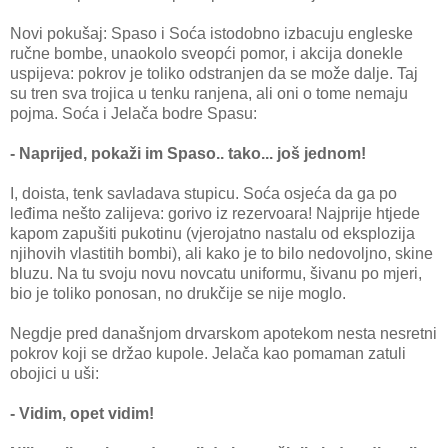
Novi pokušaj: Spaso i Soća istodobno izbacuju engleske
ručne bombe, unaokolo sveopći pomor, i akcija donekle
uspijeva: pokrov je toliko odstranjen da se može dalje. Taj
su tren sva trojica u tenku ranjena, ali oni o tome nemaju
pojma. Soća i Jelača bodre Spasu:
- Naprijed, pokaži im Spaso.. tako... još jednom!
I, doista, tenk savladava stupicu. Soća osjeća da ga po
leđima nešto zalijeva: gorivo iz rezervoara! Najprije htjede
kapom zapušiti pukotinu (vjerojatno nastalu od eksplozija
njihovih vlastitih bombi), ali kako je to bilo nedovoljno, skine
bluzu. Na tu svoju novu novcatu uniformu, šivanu po mjeri,
bio je toliko ponosan, no drukčije se nije moglo.
Negdje pred današnjom drvarskom apotekom nesta nesretni
pokrov koji se držao kupole. Jelača kao pomaman zatuli
obojici u uši:
- Vidim, opet vidim!