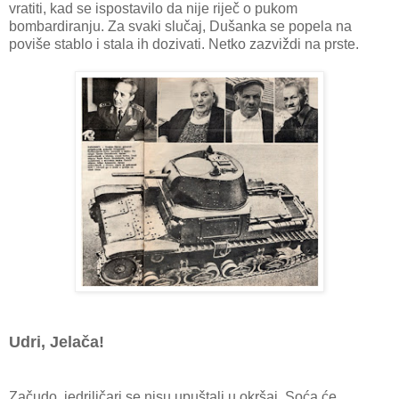
vratiti, kad se ispostavilo da nije riječ o pukom
bombardiranju. Za svaki slučaj, Dušanka se popela na
poviše stablo i stala ih dozivati. Netko zazviždi na prste.
Udri, Jelača!
Začudo, jedriličari se nisu upuštali u okršaj. Soća će