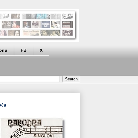
eonu
FB
X
oča