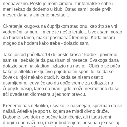
neobavezno. Posle je mom cimeru iz internatske sobe i
meni rekao da dođemo u klub. Ostao sam i posle prvih
mesec dana, a cimer je prestao...
Okretanje krugova na ćuprijskom stadionu, kao što se vrti
vodenični kamen. I, mene je nešto teralo... Uvek sam morao
da budem tamo, makar posmatrač treninga. Kada nisam
mogao da hodam kako treba - dolazio sam.
Tako još od početka: 1976, posle krosa "Borbe", povredio
sam se i trebalo je da pauziram tri meseca. Svakoga dana
dolazio sam na stadion i izlazio na nasip... Obično se priča
kako je atletika isključivo pojedinačni sport, toliko da se
čovek u njoj nekako otuđi. Nikada se nisam osetio
usamljenim, jedva čekao da dođe vreme za odlazak na
ćuprijski nasip, tamo na brani, gde može nesmetano da se
trči dvadeset kilometara u jednom pravcu.
Krenemo nas nekoliko, i svako je nasmejan, spreman da se
našali. Atletika je sport u kojem se mladi divno druže.
Dabome, sve dok ne počne takmičenje, ali i tada jedni
drugima pomažemo, makar bodrenjem; poseban je osećaj -