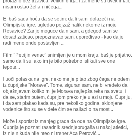
prolazilo bez trzavica, velikih briga. I za mene su uvek imali,
nisam ostao željan ničega...
E, baš sada hoću da se setim: da li sam, dolazeći na
Olimpijske igre, ugledao pejzaž nalik nekome iz moje
Resavice? Zar je moguće da nisam, a gdegod sam se
dosad zaticao, prepoznavao sam, upoređivao - kao da je
radi mene onde postavljen ...
Film "Petrijin venac" snimljen je u mom kraju, baš je prijatno,
samo da li su, ako im je bilo potrebno islikali sve one
lepote...
I uoči polaska na Igre, neko me je pitao zbog čega ne odem
iz ćuprijske "Morave". Tome, siguran sam, ne bi vredelo da
objašnjavam koliko mi je Morava najlepša reka na svetu, i
da se, starim putem, ćuprijom preko nje ulazi u moju Ćupriju,
i da sam plakao kada su, pre nekoliko godina, sklonjene
vodenice što su se videle čim se nailazilo na most...
Može i sportist iz manjeg grada da ode na Olimpijske igre.
Ćuprija je poznati rasadnik srednjeprugaša u našoj atletici,
iz nje nikuda nije hteo ni trener Aca Petrović...