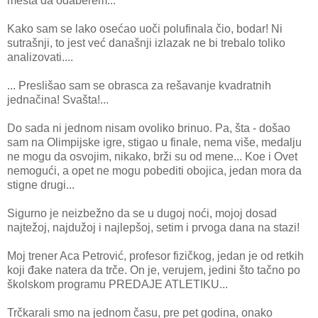
mesta da odaberem...
Kako sam se lako osećao uoči polufinala čio, bodar! Ni
sutrašnji, to jest već današnji izlazak ne bi trebalo toliko
analizovati....
... Preslišao sam se obrasca za rešavanje kvadratnih
jednačina! Svašta!...
Do sada ni jednom nisam ovoliko brinuo. Pa, šta - došao
sam na Olimpijske igre, stigao u finale, nema više, medalju
ne mogu da osvojim, nikako, brži su od mene... Koe i Ovet
nemogući, a opet ne mogu pobediti obojica, jedan mora da
stigne drugi...
Sigurno je neizbežno da se u dugoj noći, mojoj dosad
najtežoj, najdužoj i najlepšoj, setim i prvoga dana na stazi!
Moj trener Aca Petrović, profesor fizičkog, jedan je od retkih
koji đake natera da trče. On je, verujem, jedini što tačno po
školskom programu PREDAJE ATLETIKU...
Trčkarali smo na jednom času, pre pet godina, onako