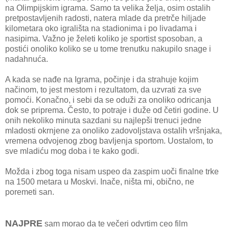
na Olimpijskim igrama. Samo ta velika želja, osim ostalih
pretpostavljenih radosti, natera mlade da pretrče hiljade
kilometara oko igrališta na stadionima i po livadama i
nasipima. Važno je želeti koliko je sportist sposoban, a
postići onoliko koliko se u tome trenutku nakupilo snage i
nadahnuća.
A kada se nađe na Igrama, počinje i da strahuje kojim
načinom, to jest mestom i rezultatom, da uzvrati za sve
pomoći. Konačno, i sebi da se oduži za onoliko odricanja
dok se priprema. Često, to potraje i duže od četiri godine. U
onih nekoliko minuta sazdani su najlepši trenuci jedne
mladosti okrnjene za onoliko zadovoljstava ostalih vršnjaka,
vremena odvojenog zbog bavljenja sportom. Uostalom, to
sve mladiću mog doba i te kako godi.
Možda i zbog toga nisam uspeo da zaspim uoči finalne trke
na 1500 metara u Moskvi. Inače, ništa mi, obično, ne
poremeti san.
NAJPRE
sam morao da te večeri odvrtim ceo film