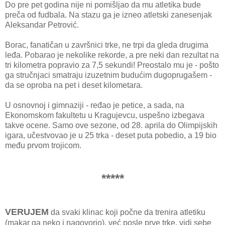
Do pre pet godina nije ni pomišljao da mu atletika bude
preča od fudbala. Na stazu ga je izneo atletski zanesenjak
Aleksandar Petrović.
Borac, fanatičan u završnici trke, ne trpi da gleda drugima
leđa. Pobarao je nekolike rekorde, a pre neki dan rezultat na
tri kilometra popravio za 7,5 sekundi! Preostalo mu je - pošto
ga stručnjaci smatraju izuzetnim budućim dugoprugašem -
da se oproba na pet i deset kilometara.
U osnovnoj i gimnaziji - ređao je petice, a sada, na
Ekonomskom fakultetu u Kragujevcu, uspešno izbegava
takve ocene. Samo ove sezone, od 28. aprila do Olimpijskih
igara, učestvovao je u 25 trka - deset puta pobedio, a 19 bio
među prvom trojicom.
*****
VERUJEM
da svaki klinac koji počne da trenira atletiku
(makar ga neko i nagovorio), već posle prve trke, vidi sebe