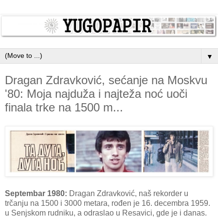
▼
Dragan Zdravković, sećanje na Moskvu
'80: Moja najduža i najteža noć uoči
finala trke na 1500 m...
Septembar 1980:
Dragan Zdravković, naš rekorder u
trčanju na 1500 i 3000 metara, rođen je 16. decembra 1959.
u Senjskom rudniku, a odraslao u Resavici, gde je i danas.