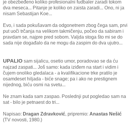
je obezbeđeno koliko profesionalni fudbaler zaradi tokom
dva meseca... Pitanje je koliko on zaista zaradi... Ono, ni ja
nisam Sebastijan Koe...
Evo, i sada pokušavam da odgonetnem zbog čega sam, prvi
put uoči trčanja na velikom takmičenju, počeo da sabiram i
pravdam se, najpre pred sobom. Valjda stoga što mi se do
sada nije događalo da ne mogu da zaspim do dva ujutro...
UPALIO
sam sijalicu, osetio umor, poradovao se da ću
najzad zaspati... Još samo: kada iziđem na start i vidim i
čujem onoliko gledalaca - a kvalifikacione trke pratilo je
osamdeset hiljada - biće snage; pa i ako ne prestignem
nijednog, biću osmi na svetu...
Ne znam kada sam zaspao. Poslednji put pogledao sam na
sat - bilo je petnaest do tri...
Napisao:
Dragan Zdravković
, pripremio:
Anastas Nešić
(TV novosti, 1980.)