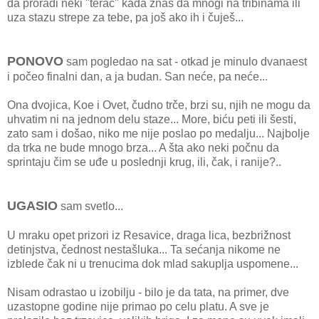
da proradi neki "terač" kada znaš da mnogi na tribinama ili
uza stazu strepe za tebe, pa još ako ih i čuješ...
PONOVO
sam pogledao na sat - otkad je minulo dvanaest
i počeo finalni dan, a ja budan. San neće, pa neće...
Ona dvojica, Koe i Ovet, čudno trče, brzi su, njih ne mogu da
uhvatim ni na jednom delu staze... More, biću peti ili šesti,
zato sam i došao, niko me nije poslao po medalju... Najbolje
da trka ne bude mnogo brza... A šta ako neki počnu da
sprintaju čim se uđe u poslednji krug, ili, čak, i ranije?..
UGASIO
sam svetlo...
U mraku opet prizori iz Resavice, draga lica, bezbrižnost
detinjstva, čednost nestašluka... Ta sećanja nikome ne
izblede čak ni u trenucima dok mlad sakuplja uspomene...
Nisam odrastao u izobilju - bilo je da tata, na primer, dve
uzastopne godine nije primao po celu platu. A sve je