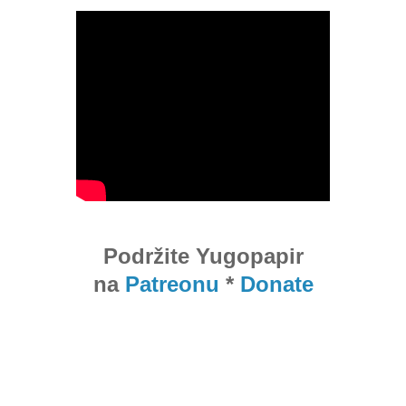
Podržite Yugopapir
na
Patreonu
*
Donate