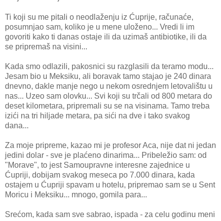
Ti koji su me pitali o neodlaženju iz Ćuprije, računaće,
posumnjao sam, koliko je u mene uloženo... Vredi li im
govoriti kako ti danas ostaje ili da uzimaš antibiotike, ili da
se pripremaš na visini...
Kada smo odlazili, pakosnici su razglasili da teramo modu...
Jesam bio u Meksiku, ali boravak tamo stajao je 240 dinara
dnevno, dakle manje nego u nekom osrednjem letovalištu u
nas... Uzeo sam olovku... Svi koji su trčali od 800 metara do
deset kilometara, pripremali su se na visinama. Tamo treba
izići na tri hiljade metara, pa sići na dve i tako svakog
dana...
Za moje pripreme, kazao mi je profesor Aca, nije dat ni jedan
jedini dolar - sve je plaćeno dinarima... Pribeležio sam: od
"Morave", to jest Samoupravne interesne zajednice u
Ćupriji, dobijam svakog meseca po 7.000 dinara, kada
ostajem u Ćupriji spavam u hotelu, pripremao sam se u Sent
Moricu i Meksiku... mnogo, gomila para...
Srećom, kada sam sve sabrao, ispada - za celu godinu meni