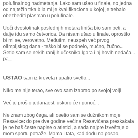
polufinalnog nadmetanja. Lako sam ušao u finale, no jedna
od najtežih trka bila mi je kvalifikaciona u kojoj je trebalo
obezbediti plasman u polufinale.
Uoči dvestotinak poslednjih metara finiša bio sam peti, a
dalje idu samo četvorica. Da nisam ušao u finale, oprostilo
bi mi se, verovatno. Međutim, neuspeh već prvog
olimpijskog dana - teško bi se podnelo, mučno, žučno...
Setio sam se nekih ranijih učesnika Igara i njihovih nedaća...
pa...
USTAO
sam iz kreveta i upalio svetlo...
Niko me nije terao, sve ovo sam izabrao po svojoj volji.
Već je prošlo jedanaest, uskoro će i ponoć...
Ne znam zbog čega, ali osetio sam se dužnikom moje
Resavice: do pre dve godine većina Resavičana preskakala
je ne baš česte napise o atletici, a sada najpre izveštaje o
mom sportu potraže. Mama i tata, kad dođu na posao,