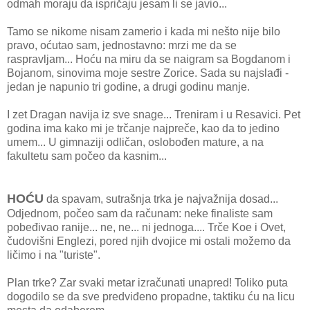
odmah moraju da ispričaju jesam li se javio...
Tamo se nikome nisam zamerio i kada mi nešto nije bilo
pravo, oćutao sam, jednostavno: mrzi me da se
raspravljam... Hoću na miru da se naigram sa Bogdanom i
Bojanom, sinovima moje sestre Zorice. Sada su najslađi -
jedan je napunio tri godine, a drugi godinu manje.
I zet Dragan navija iz sve snage... Treniram i u Resavici. Pet
godina ima kako mi je trčanje najpreče, kao da to jedino
umem... U gimnaziji odličan, oslobođen mature, a na
fakultetu sam počeo da kasnim...
HOĆU
da spavam, sutrašnja trka je najvažnija dosad...
Odjednom, počeo sam da računam: neke finaliste sam
pobeđivao ranije... ne, ne... ni jednoga.... Trče Koe i Ovet,
čudovišni Englezi, pored njih dvojice mi ostali možemo da
ličimo i na "turiste".
Plan trke? Zar svaki metar izračunati unapred! Toliko puta
dogodilo se da sve predviđeno propadne, taktiku ću na licu