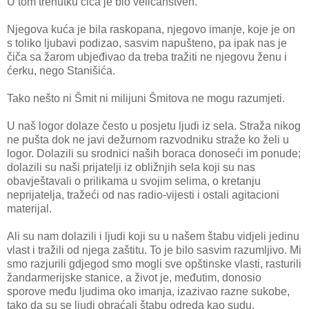
U tom trenutku čiča je bio veličanstven.
Njegova kuća je bila raskopana, njegovo imanje, koje je on
s toliko ljubavi podizao, sasvim napušteno, pa ipak nas je
čiča sa žarom ubjeđivao da treba tražiti ne njegovu ženu i
ćerku, nego Stanišića.
Tako nešto ni Šmit ni milijuni Šmitova ne mogu razumjeti.
U naš logor dolaze često u posjetu ljudi iz sela. Straža nikog
ne pušta dok ne javi dežurnom razvodniku straže ko želi u
logor. Dolazili su srodnici naših boraca donoseći im ponude;
dolazili su naši prijatelji iz obližnjih sela koji su nas
obavještavali o prilikama u svojim selima, o kretanju
neprijatelja, tražeći od nas radio-vijesti i ostali agitacioni
materijal.
Ali su nam dolazili i ljudi koji su u našem štabu vidjeli jedinu
vlast i tražili od njega zaštitu. To je bilo sasvim razumljivo. Mi
smo razjurili gdjegod smo mogli sve opštinske vlasti, rasturili
žandarmerijske stanice, a život je, međutim, donosio
sporove među ljudima oko imanja, izazivao razne sukobe,
tako da su se ljudi obraćali štabu odreda kao sudu.