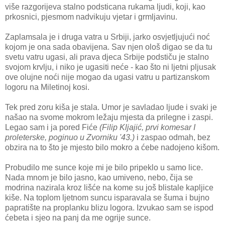
više razgorijeva stalno podsticana rukama ljudi, koji, kao
prkosnici, pjesmom nadvikuju vjetar i grmljavinu.
Zaplamsala je i druga vatra u Srbiji, jarko osvjetljujući noć
kojom je ona sada obavijena. Sav njen ološ digao se da tu
svetu vatru ugasi, ali prava djeca Srbije podstiču je stalno
svojom krvlju, i niko je ugasiti neće - kao što ni ljetni pljusak
ove olujne noći nije mogao da ugasi vatru u partizanskom
logoru na Miletinoj kosi.
Tek pred zoru kiša je stala. Umor je savladao ljude i svaki je
našao na svome mokrom ležaju mjesta da prilegne i zaspi.
Legao sam i ja pored Fiće
(Filip Kljajić, prvi komesar I
proleterske, poginuo u Zvorniku '43.)
i zaspao odmah, bez
obzira na to što je mjesto bilo mokro a ćebe nadojeno kišom.
Probudilo me sunce koje mi je bilo pripeklo u samo lice.
Nada mnom je bilo jasno, kao umiveno, nebo, čija se
modrina nazirala kroz lišće na kome su još blistale kapljice
kiše. Na toplom ljetnom suncu isparavala se šuma i bujno
papratište na proplanku blizu logora. Izvukao sam se ispod
ćebeta i sjeo na panj da me ogrije sunce.