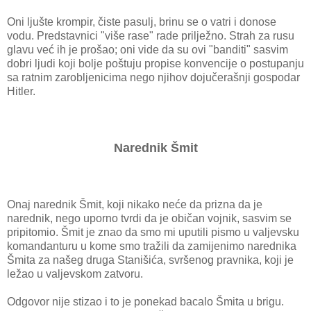
Oni ljušte krompir, čiste pasulj, brinu se o vatri i donose
vodu. Predstavnici "više rase" rade prilježno. Strah za rusu
glavu već ih je prošao; oni vide da su ovi "banditi" sasvim
dobri ljudi koji bolje poštuju propise konvencije o postupanju
sa ratnim zarobljenicima nego njihov dojučerašnji gospodar
Hitler.
Narednik Šmit
Onaj narednik Šmit, koji nikako neće da prizna da je
narednik, nego uporno tvrdi da je običan vojnik, sasvim se
pripitomio. Šmit je znao da smo mi uputili pismo u valjevsku
komandanturu u kome smo tražili da zamijenimo narednika
Šmita za našeg druga Stanišića, svršenog pravnika, koji je
ležao u valjevskom zatvoru.
Odgovor nije stizao i to je ponekad bacalo Šmita u brigu.