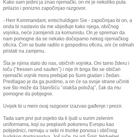
Kako sam jedini ja znao njemački, on mi je nekoliko puta
prilazio i ponizno započinjao razgovor.
- Herr Kommandant, entschuldigen Sie - započinjao bi on, a
onda bi nastavio da me ubjeđuje kako njega, običnog
vojnika, neće zamijeniti za komunistu. On je spreman da
nam pomogne da se nekako dočepamo nekog njemačkog
oficira. Čim se bude radilo o gospodinu oficiru, oni će odmah
pristati na zamjenu.
Šta je njima stalo do nas, običnih vojnika. Oni tamo žderu i
loču ("fressen und saufen") i nije ih briga što se običan
njemački vojnik mora prebijati po šumi gladan i žedan.
Predlagao je da ga pustimo, a on će sa svoje strane učiniti
sve što može da Stanišiću "olakša položaj", čak da mu
pomogne da pobjegne.
Uvijek bi u meni ovaj razgovor izazvao gađenje i prezir.
Tada sam prvi put osjetio da ti ljudi u surim zelenim
uniformama, koji su preplavili pokorenu Evropu kao
pobjednici, nemaju u sebi ni trunke ponosa i običnog
ljudskog dostojanstva. Još juče, taj isti Šmit, feldvebel