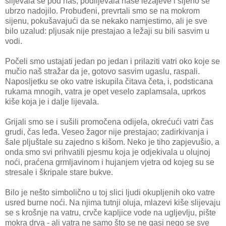
slijevala se pod nas, podlijevala naše ležajeve i sijeno se
ubrzo nadojilo. Probuđeni, prevrtali smo se na mokrom
sijenu, pokušavajući da se nekako namjestimo, ali je sve
bilo uzalud: pljusak nije prestajao a ležaji su bili sasvim u
vodi.
Počeli smo ustajati jedan po jedan i prilaziti vatri oko koje se
mučio naš stražar da je, gotovo sasvim ugaslu, raspali.
Naposljetku se oko vatre iskupila čitava četa, i, podsticana
rukama mnogih, vatra je opet veselo zaplamsala, uprkos
kiše koja je i dalje lijevala.
Grijali smo se i sušili promočena odijela, okrećući vatri čas
grudi, čas leđa. Veseo žagor nije prestajao; zadirkivanja i
šale pljuštale su zajedno s kišom. Neko je tiho zapjevušio, a
onda smo svi prihvatili pjesmu koja je odjekivala u olujnoj
noći, praćena grmljavinom i hujanjem vjetra od kojeg su se
stresale i škripale stare bukve.
Bilo je nešto simbolično u toj slici ljudi okupljenih oko vatre
usred burne noći. Na njima tutnji oluja, mlazevi kiše slijevaju
se s krošnje na vatru, crvče kapljice vode na ugljevlju, pište
mokra drva - ali vatra ne samo što se ne gasi nego se sve