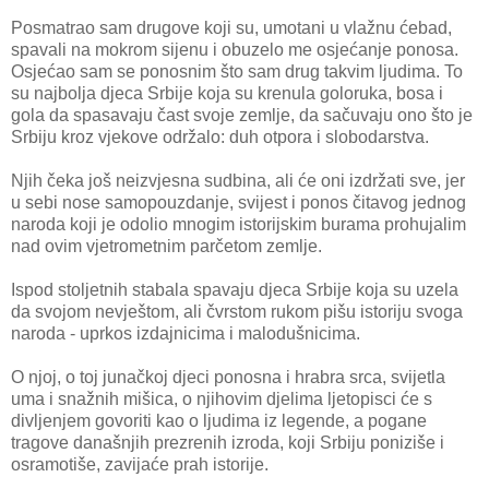
Posmatrao sam drugove koji su, umotani u vlažnu ćebad,
spavali na mokrom sijenu i obuzelo me osjećanje ponosa.
Osjećao sam se ponosnim što sam drug takvim ljudima. To
su najbolja djeca Srbije koja su krenula goloruka, bosa i
gola da spasavaju čast svoje zemlje, da sačuvaju ono što je
Srbiju kroz vjekove održalo: duh otpora i slobodarstva.
Njih čeka još neizvjesna sudbina, ali će oni izdržati sve, jer
u sebi nose samopouzdanje, svijest i ponos čitavog jednog
naroda koji je odolio mnogim istorijskim burama prohujalim
nad ovim vjetrometnim parčetom zemlje.
Ispod stoljetnih stabala spavaju djeca Srbije koja su uzela
da svojom nevještom, ali čvrstom rukom pišu istoriju svoga
naroda - uprkos izdajnicima i malodušnicima.
O njoj, o toj junačkoj djeci ponosna i hrabra srca, svijetla
uma i snažnih mišica, o njihovim djelima ljetopisci će s
divljenjem govoriti kao o ljudima iz legende, a pogane
tragove današnjih prezrenih izroda, koji Srbiju poniziše i
osramotiše, zavijaće prah istorije.