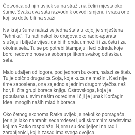
Četvorica od njih uvijek su na straži, na četiri mjesta oko
šume. Svaka dva sata razvodnik odvodi smjenu i vraća one
koji su dotle bili na straži.
Na kraju šume nalazi se jedna štala u kojoj je smještena
"tehnika". Tu radi nekoliko drugova oko radio-aparata:
slušaju i bilježe vijesti da bi ih onda umnožili i za četu i za
okolna sela. Tu se po potrebi štampaju i leci odreda koje
borci redovno nose sa sobom prilikom svakog odlaska u
sela.
Malo udaljen od logora, pod jednom bukvom, nalazi se štab.
Tu je obično drugarica Soja, koja kuca na mašini. Kad nije
time zaposlena, ona zajedno s jednim drugom vježba naš
hor, ili čita grupi boraca knjigu Ostrovskoga, koja je
popularna u svim našim odredima i čiji je junak Korčagin
ideal mnogih naših mladih boraca.
Oko četnog ekonoma Ratka uvijek je nekoliko pomagača,
jer nije lako nahraniti sedamdeset ljudi skromnim sredstvima
kojima Ratko raspolaže. Njemu su dodijeljeni na rad i
zarobljenici, kojih zasad ima svega dvojica.