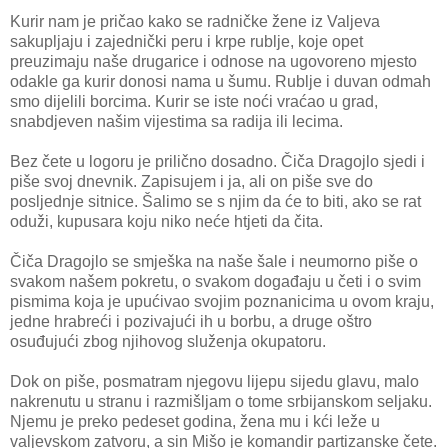
Kurir nam je pričao kako se radničke žene iz Valjeva
sakupljaju i zajednički peru i krpe rublje, koje opet
preuzimaju naše drugarice i odnose na ugovoreno mjesto
odakle ga kurir donosi nama u šumu. Rublje i duvan odmah
smo dijelili borcima. Kurir se iste noći vraćao u grad,
snabdjeven našim vijestima sa radija ili lecima.
Bez čete u logoru je prilično dosadno. Čiča Dragojlo sjedi i
piše svoj dnevnik. Zapisujem i ja, ali on piše sve do
posljednje sitnice. Šalimo se s njim da će to biti, ako se rat
oduži, kupusara koju niko neće htjeti da čita.
Čiča Dragojlo se smješka na naše šale i neumorno piše o
svakom našem pokretu, o svakom događaju u četi i o svim
pismima koja je upućivao svojim poznanicima u ovom kraju,
jedne hrabreći i pozivajući ih u borbu, a druge oštro
osuđujući zbog njihovog služenja okupatoru.
Dok on piše, posmatram njegovu lijepu sijedu glavu, malo
nakrenutu u stranu i razmišljam o tome srbijanskom seljaku.
Njemu je preko pedeset godina, žena mu i kći leže u
valjevskom zatvoru, a sin Mišo je komandir partizanske čete.