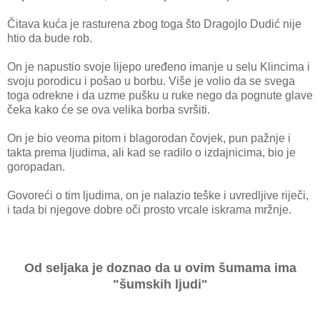
Čitava kuća je rasturena zbog toga što Dragojlo Dudić nije
htio da bude rob.
On je napustio svoje lijepo uređeno imanje u selu Klincima i
svoju porodicu i pošao u borbu. Više je volio da se svega
toga odrekne i da uzme pušku u ruke nego da pognute glave
čeka kako će se ova velika borba svršiti.
On je bio veoma pitom i blagorodan čovjek, pun pažnje i
takta prema ljudima, ali kad se radilo o izdajnicima, bio je
goropadan.
Govoreći o tim ljudima, on je nalazio teške i uvredljive riječi,
i tada bi njegove dobre oči prosto vrcale iskrama mržnje.
Od seljaka je doznao da u ovim šumama ima
"šumskih ljudi"