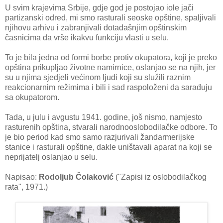
U svim krajevima Srbije, gdje god je postojao iole jači
partizanski odred, mi smo rasturali seoske opštine, spaljivali
njihovu arhivu i zabranjivali dotadašnjim opštinskim
časnicima da vrše ikakvu funkciju vlasti u selu.
To je bila jedna od formi borbe protiv okupatora, koji je preko
opština prikupljao životne namirnice, oslanjao se na njih, jer
su u njima sjedjeli većinom ljudi koji su služili raznim
reakcionarnim režimima i bili i sad raspoloženi da sarađuju
sa okupatorom.
Tada, u julu i avgustu 1941. godine, još nismo, namjesto
rasturenih opština, stvarali narodnooslobodilačke odbore. To
je bio period kad smo samo razjurivali žandarmerijske
stanice i rasturali opštine, dakle uništavali aparat na koji se
neprijatelj oslanjao u selu.
Napisao:
Rodoljub Čolaković
("Zapisi iz oslobodilačkog
rata", 1971.)