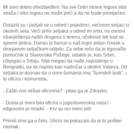
Mi smo dobro obezbjeđeni. Na sve četiri strane logora stoji
straža i niko logoru ne može prići a da ne bude primijećen.
Dolazili su i javljali se u odred i pojedinci, većinom seljaci iz
okolnih sela. Veći priliv seljaka u odred mi smo, na osnovi
obavještenja naših drugova s terena, očekivali tek kad se
spremi ljetina. Danas je banuo u naš logor jedan čovjek u
dronjavom seljačkom odijelu. Za sebe reče da je trgovački
pomoćnik iz Slavonske Požege, odakle je, kao Srbin,
izbjegao u Srbiju. Nije mogao da nađe zaposlenje u
Beogradu, pa se najmio kao nadničar u okolini Valjeva. Od
seljaka je doznao da u ovim šumama ima "šumskih ljudi", i
to oficira i komunista.
- Zašto nisi otišao oficirima? - pitao ga je Zdravko.
- Dosta je meni bilo oficira u jugoslovenskoj vojsci -
odgovorio je mladić. - Krv su oni meni pili!
Primili smo ga u četu. Ubrzo se pokazalo da je to pošten
momak.