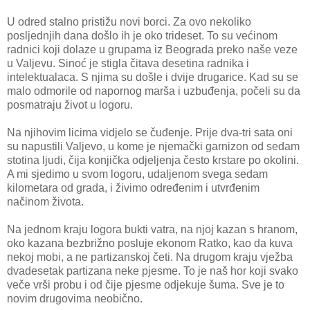
U odred stalno pristižu novi borci. Za ovo nekoliko
posljednjih dana došlo ih je oko trideset. To su većinom
radnici koji dolaze u grupama iz Beograda preko naše veze
u Valjevu. Sinoć je stigla čitava desetina radnika i
intelektualaca. S njima su došle i dvije drugarice. Kad su se
malo odmorile od napornog marša i uzbuđenja, počeli su da
posmatraju život u logoru.
Na njihovim licima vidjelo se čuđenje. Prije dva-tri sata oni
su napustili Valjevo, u kome je njemački garnizon od sedam
stotina ljudi, čija konjička odjeljenja često krstare po okolini.
A mi sjedimo u svom logoru, udaljenom svega sedam
kilometara od grada, i živimo određenim i utvrđenim
načinom života.
Na jednom kraju logora bukti vatra, na njoj kazan s hranom,
oko kazana bezbrižno posluje ekonom Ratko, kao da kuva
nekoj mobi, a ne partizanskoj četi. Na drugom kraju vježba
dvadesetak partizana neke pjesme. To je naš hor koji svako
veče vrši probu i od čije pjesme odjekuje šuma. Sve je to
novim drugovima neobično.