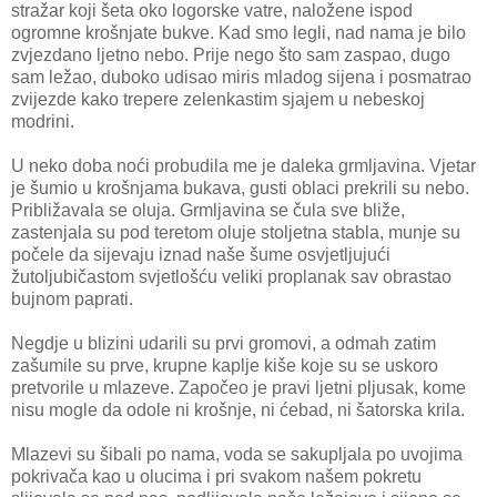
stražar koji šeta oko logorske vatre, naložene ispod
ogromne krošnjate bukve. Kad smo legli, nad nama je bilo
zvjezdano ljetno nebo. Prije nego što sam zaspao, dugo
sam ležao, duboko udisao miris mladog sijena i posmatrao
zvijezde kako trepere zelenkastim sjajem u nebeskoj
modrini.
U neko doba noći probudila me je daleka grmljavina. Vjetar
je šumio u krošnjama bukava, gusti oblaci prekrili su nebo.
Približavala se oluja. Grmljavina se čula sve bliže,
zastenjala su pod teretom oluje stoljetna stabla, munje su
počele da sijevaju iznad naše šume osvjetljujući
žutoljubičastom svjetlošću veliki proplanak sav obrastao
bujnom paprati.
Negdje u blizini udarili su prvi gromovi, a odmah zatim
zašumile su prve, krupne kaplje kiše koje su se uskoro
pretvorile u mlazeve. Započeo je pravi ljetni pljusak, kome
nisu mogle da odole ni krošnje, ni ćebad, ni šatorska krila.
Mlazevi su šibali po nama, voda se sakupljala po uvojima
pokrivača kao u olucima i pri svakom našem pokretu