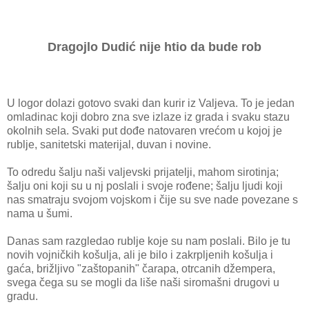
Dragojlo Dudić nije htio da bude rob
U logor dolazi gotovo svaki dan kurir iz Valjeva. To je jedan
omladinac koji dobro zna sve izlaze iz grada i svaku stazu
okolnih sela. Svaki put dođe natovaren vrećom u kojoj je
rublje, sanitetski materijal, duvan i novine.
To odredu šalju naši valjevski prijatelji, mahom sirotinja;
šalju oni koji su u nj poslali i svoje rođene; šalju ljudi koji
nas smatraju svojom vojskom i čije su sve nade povezane s
nama u šumi.
Danas sam razgledao rublje koje su nam poslali. Bilo je tu
novih vojničkih košulja, ali je bilo i zakrpljenih košulja i
gaća, brižljivo "zaštopanih" čarapa, otrcanih džempera,
svega čega su se mogli da liše naši siromašni drugovi u
gradu.