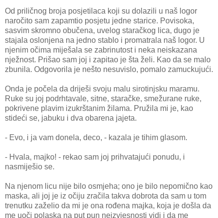
Od priličnog broja posjetilaca koji su dolazili u naš logor
naročito sam zapamtio posjetu jedne starice. Povisoka,
sasvim skromno obučena, uvelog staračkog lica, dugo je
stajala oslonjena na jedno stablo i promatrala naš logor. U
njenim očima miješala se zabrinutost i neka neiskazana
nježnost. Prišao sam joj i zapitao je šta želi. Kao da se malo
zbunila. Odgovorila je nešto nesuvislo, pomalo zamuckujući.
Onda je počela da driješi svoju malu sirotinjsku maramu.
Ruke su joj podrhtavale, sitne, staračke, smežurane ruke,
pokrivene plavim izukrštanim žilama. Pružila mi je, kao
stideći se, jabuku i dva obarena jajeta.
- Evo, i ja vam donela, deco, - kazala je tihim glasom.
- Hvala, majko! - rekao sam joj prihvatajući ponudu, i
nasmiješio se.
Na njenom licu nije bilo osmjeha; ono je bilo nepomično kao
maska, ali joj je iz očiju zračila takva dobrota da sam u tom
trenutku zaželio da mi je ona rođena majka, koja je došla da
me uoči polaska na put pun neizvjesnosti vidi i da me