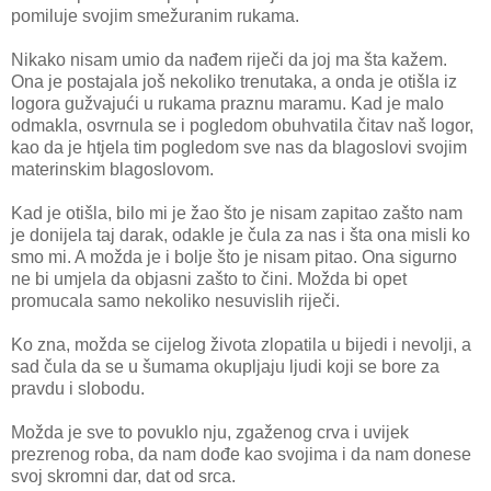
pomiluje svojim smežuranim rukama.
Nikako nisam umio da nađem riječi da joj ma šta kažem.
Ona je postajala još nekoliko trenutaka, a onda je otišla iz
logora gužvajući u rukama praznu maramu. Kad je malo
odmakla, osvrnula se i pogledom obuhvatila čitav naš logor,
kao da je htjela tim pogledom sve nas da blagoslovi svojim
materinskim blagoslovom.
Kad je otišla, bilo mi je žao što je nisam zapitao zašto nam
je donijela taj darak, odakle je čula za nas i šta ona misli ko
smo mi. A možda je i bolje što je nisam pitao. Ona sigurno
ne bi umjela da objasni zašto to čini. Možda bi opet
promucala samo nekoliko nesuvislih riječi.
Ko zna, možda se cijelog života zlopatila u bijedi i nevolji, a
sad čula da se u šumama okupljaju ljudi koji se bore za
pravdu i slobodu.
Možda je sve to povuklo nju, zgaženog crva i uvijek
prezrenog roba, da nam dođe kao svojima i da nam donese
svoj skromni dar, dat od srca.