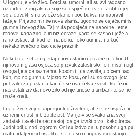
U logoru je vrlo živo. Borci su umorni, ali su svi radosno
uzbuđeni zbog akcija koje su uspješno izveli. Iz obližnjeg
sela dovukli smo svježe slame i pod bukvama napravili
ležaje. Prijatno miriše nova slama, ugodno se osjeća miris
gumna i novog žita. Taj miris podsjeća na naporne ljetne
radove, kada znoj curi niz obraze, kada se kasno liježe a
rano ustaje, ali kad je i na polju, i oko gumna, i u kući
nekako svečano kao da je praznik.
Neki borci seljaci gledaju novu slamu i govore o ljetini. U
njihovom glasu osjeća se prizvuk žalosti što i oni nisu mogli
ovoga ljeta da razmahnu kosom ili da zavitlaju bičem nad
konjima na gumnu. Mjesto za kosu, oni su se ovoga ljeta
prihvatili za pušku, a kad će se ova žetva svršiti, ko će od
nas ostati živ da novo žito od nje unese u ambar - to se ne
može znati.
Logor živi svojim napregnutim životom, ali se ne osjeća ni
uznemirenost ni brzopletost. Manje-više svako zna svoj
zadatak i svaki borac nastoji da ga izvrši brzo i kako treba.
Jedni bdiju nad logorom. Oni su izdvojeni u posebnu grupu,
malo udaljeni od ostalih, i stalno su u pripravnom stanju.