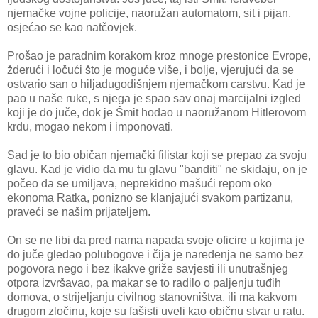
njemačke vojne policije, naoružan automatom, sit i pijan,
osjećao se kao natčovjek.
Prošao je paradnim korakom kroz mnoge prestonice Evrope,
žderući i ločući što je moguće više, i bolje, vjerujući da se
ostvario san o hiljadugodišnjem njemačkom carstvu. Kad je
pao u naše ruke, s njega je spao sav onaj marcijalni izgled
koji je do juče, dok je Šmit hodao u naoružanom Hitlerovom
krdu, mogao nekom i imponovati.
Sad je to bio običan njemački filistar koji se prepao za svoju
glavu. Kad je vidio da mu tu glavu "banditi" ne skidaju, on je
počeo da se umiljava, neprekidno mašući repom oko
ekonoma Ratka, ponizno se klanjajući svakom partizanu,
praveći se našim prijateljem.
On se ne libi da pred nama napada svoje oficire u kojima je
do juče gledao polubogove i čija je naređenja ne samo bez
pogovora nego i bez ikakve griže savjesti ili unutrašnjeg
otpora izvršavao, pa makar se to radilo o paljenju tuđih
domova, o strijeljanju civilnog stanovništva, ili ma kakvom
drugom zločinu, koje su fašisti uveli kao običnu stvar u ratu.