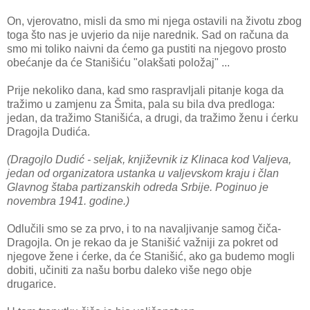
On, vjerovatno, misli da smo mi njega ostavili na životu zbog
toga što nas je uvjerio da nije narednik. Sad on računa da
smo mi toliko naivni da ćemo ga pustiti na njegovo prosto
obećanje da će Stanišiću "olakšati položaj" ...
Prije nekoliko dana, kad smo raspravljali pitanje koga da
tražimo u zamjenu za Šmita, pala su bila dva predloga:
jedan, da tražimo Stanišića, a drugi, da tražimo ženu i ćerku
Dragojla Dudića.
(Dragojlo Dudić - seljak, književnik iz Klinaca kod Valjeva,
jedan od organizatora ustanka u valjevskom kraju i član
Glavnog štaba partizanskih odreda Srbije. Poginuo je
novembra 1941. godine.)
Odlučili smo se za prvo, i to na navaljivanje samog čiča-
Dragojla. On je rekao da je Stanišić važniji za pokret od
njegove žene i ćerke, da će Stanišić, ako ga budemo mogli
dobiti, učiniti za našu borbu daleko više nego obje
drugarice.