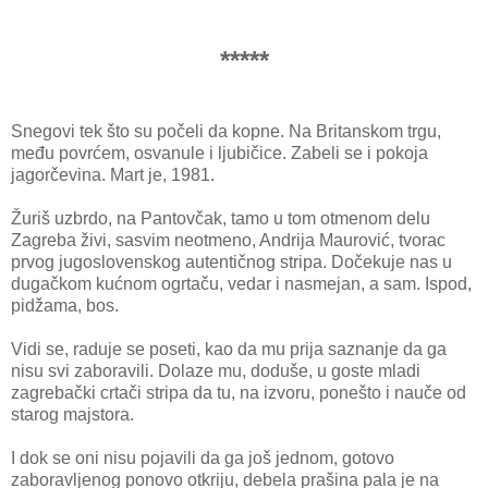
*****
Snegovi tek što su počeli da kopne. Na Britanskom trgu,
među povrćem, osvanule i ljubičice. Zabeli se i pokoja
jagorčevina. Mart je, 1981.
Žuriš uzbrdo, na Pantovčak, tamo u tom otmenom delu
Zagreba živi, sasvim neotmeno, Andrija Maurović, tvorac
prvog jugoslovenskog autentičnog stripa. Dočekuje nas u
dugačkom kućnom ogrtaču, vedar i nasmejan, a sam. Ispod,
pidžama, bos.
Vidi se, raduje se poseti, kao da mu prija saznanje da ga
nisu svi zaboravili. Dolaze mu, doduše, u goste mladi
zagrebački crtači stripa da tu, na izvoru, ponešto i nauče od
starog majstora.
I dok se oni nisu pojavili da ga još jednom, gotovo
zaboravljenog ponovo otkriju, debela prašina pala je na