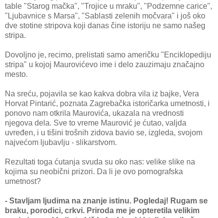
table "Starog mačka", "Trojice u mraku", "Podzemne carice",
"Ljubavnice s Marsa", "Sablasti zelenih močvara" i još oko
dve stotine stripova koji danas čine istoriju ne samo našeg
stripa.
Dovoljno je, recimo, prelistati samo američku "Enciklopediju
stripa" u kojoj Maurovićevo ime i delo zauzimaju značajno
mesto.
Na sreću, pojavila se kao kakva dobra vila iz bajke, Vera
Horvat Pintarić, poznata Zagrebačka istoričarka umetnosti, i
ponovo nam otkrila Maurovića, ukazala na vrednosti
njegova dela. Sve to vreme Maurović je ćutao, valjda
uvređen, i u tišini trošnih zidova bavio se, izgleda, svojom
najvećom ljubavlju - slikarstvom.
Rezultati toga ćutanja svuda su oko nas: velike slike na
kojima su neobični prizori. Da li je ovo pornografska
umetnost?
- Stavljam ljudima na znanje istinu. Pogledaj! Rugam se
braku, porodici, crkvi. Priroda me je opteretila velikim