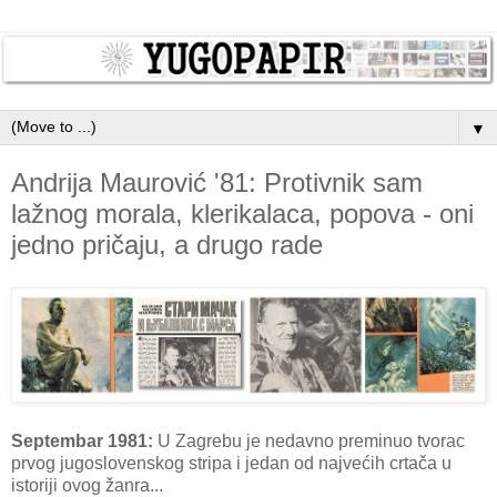
▼
Andrija Maurović '81: Protivnik sam
lažnog morala, klerikalaca, popova - oni
jedno pričaju, a drugo rade
Septembar 1981:
U Zagrebu je nedavno preminuo tvorac
prvog jugoslovenskog stripa i jedan od najvećih crtača u
istoriji ovog žanra...