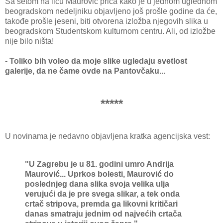
Sa setom na licu Maurović priča kako je u jednom uglednom
beogradskom nedeljniku objavljeno još prošle godine da će,
takođe prošle jeseni, biti otvorena izložba njegovih slika u
beogradskom Studentskom kulturnom centru. Ali, od izložbe
nije bilo ništa!
- Toliko bih voleo da moje slike ugledaju svetlost
galerije, da ne čame ovde na Pantovčaku...
*****
U novinama je nedavno objavljena kratka agencijska vest:
"U Zagrebu je u 81. godini umro Andrija
Maurović... Uprkos bolesti, Maurović do
poslednjeg dana slika svoja velika ulja
verujući da je pre svega slikar, a tek onda
crtač stripova, premda ga likovni kritičari
danas smatraju jednim od najvećih crtača