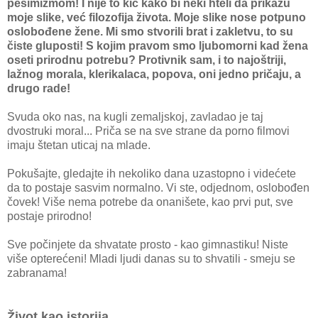
pesimizmom! I nije to kič kako bi neki hteli da prikažu
moje slike, već filozofija života. Moje slike nose potpuno
oslobođene žene. Mi smo stvorili brat i zakletvu, to su
čiste gluposti! S kojim pravom smo ljubomorni kad žena
oseti prirodnu potrebu? Protivnik sam, i to najoštriji,
lažnog morala, klerikalaca, popova, oni jedno pričaju, a
drugo rade!
Svuda oko nas, na kugli zemaljskoj, zavladao je taj
dvostruki moral... Priča se na sve strane da porno filmovi
imaju štetan uticaj na mlade.
Pokušajte, gledajte ih nekoliko dana uzastopno i videćete
da to postaje sasvim normalno. Vi ste, odjednom, oslobođen
čovek! Više nema potrebe da onanišete, kao prvi put, sve
postaje prirodno!
Sve počinjete da shvatate prosto - kao gimnastiku! Niste
više opterećeni! Mladi ljudi danas su to shvatili - smeju se
zabranama!
Život kao istorija