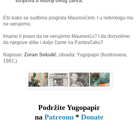
stripova u istoriji ovog žanra."
Eto kako se sudbina poigrala Maurovićem. I u nekrologu mu
ne verujemo.
Imamo li pravo da ne verujemo Mauroviću? I da dozvolimo
da njegove slike i dalje čame na Pantovčaku?
Napisao:
Zoran Sekulić
, obrada: Yugopapir (Ilustrovana,
1981.)
Podržite Yugopapir
na
Patreonu
*
Donate