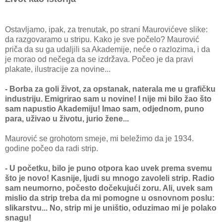
Ostavljamo, ipak, za trenutak, po strani Maurovićeve slike:
da razgovaramo u stripu. Kako je sve počelo? Maurović
priča da su ga udaljili sa Akademije, neće o razlozima, i da
je morao od nečega da se izdržava. Počeo je da pravi
plakate, ilustracije za novine...
- Borba za goli život, za opstanak, naterala me u grafičku
industriju. Emigrirao sam u novine! I nije mi bilo žao što
sam napustio Akademiju! Imao sam, odjednom, puno
para, uživao u životu, jurio žene...
Maurović se grohotom smeje, mi beležimo da je 1934.
godine počeo da radi strip.
- U početku, bilo je puno otpora kao uvek prema svemu
što je novo! Kasnije, ljudi su mnogo zavoleli strip. Radio
sam neumorno, počesto dočekujući zoru. Ali, uvek sam
mislio da strip treba da mi pomogne u osnovnom poslu:
slikarstvu... No, strip mi je uništio, oduzimao mi je polako
snagu!