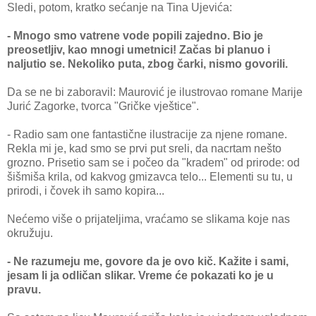
Sledi, potom, kratko sećanje na Tina Ujevića:
- Mnogo smo vatrene vode popili zajedno. Bio je
preosetljiv, kao mnogi umetnici! Začas bi planuo i
naljutio se. Nekoliko puta, zbog čarki, nismo govorili.
Da se ne bi zaboravil: Maurović je ilustrovao romane Marije
Jurić Zagorke, tvorca "Gričke vještice".
- Radio sam one fantastične ilustracije za njene romane.
Rekla mi je, kad smo se prvi put sreli, da nacrtam nešto
grozno. Prisetio sam se i počeo da "kradem" od prirode: od
šišmiša krila, od kakvog gmizavca telo... Elementi su tu, u
prirodi, i čovek ih samo kopira...
Nećemo više o prijateljima, vraćamo se slikama koje nas
okružuju.
- Ne razumeju me, govore da je ovo kič. Kažite i sami,
jesam li ja odličan slikar. Vreme će pokazati ko je u
pravu.