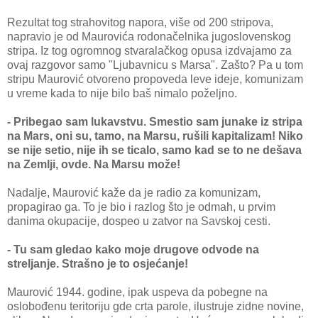
Rezultat tog strahovitog napora, više od 200 stripova,
napravio je od Maurovića rodonačelnika jugoslovenskog
stripa. Iz tog ogromnog stvaralačkog opusa izdvajamo za
ovaj razgovor samo "Ljubavnicu s Marsa". Zašto? Pa u tom
stripu Maurović otvoreno propoveda leve ideje, komunizam
u vreme kada to nije bilo baš nimalo poželjno.
- Pribegao sam lukavstvu. Smestio sam junake iz stripa
na Mars, oni su, tamo, na Marsu, rušili kapitalizam! Niko
se nije setio, nije ih se ticalo, samo kad se to ne dešava
na Zemlji, ovde. Na Marsu može!
Nadalje, Maurović kaže da je radio za komunizam,
propagirao ga. To je bio i razlog što je odmah, u prvim
danima okupacije, dospeo u zatvor na Savskoj cesti.
- Tu sam gledao kako moje drugove odvode na
streljanje. Strašno je to osjećanje!
Maurović 1944. godine, ipak uspeva da pobegne na
oslobođenu teritoriju gde crta parole, ilustruje zidne novine,