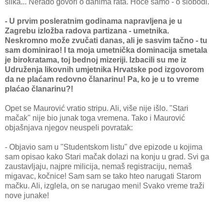
slika... Nerado govori o danima rata. Hoće samo - o slobodi.
- U prvim posleratnim godinama napravljena je u
Zagrebu izložba radova partizana - umetnika.
Neskromno može zvučati danas, ali je sasvim tačno - tu
sam dominirao! I ta moja umetnička dominacija smetala
je birokratama, toj bednoj mizeriji. Izbacili su me iz
Udruženja likovnih umjetnika Hrvatske pod izgovorom
da ne plaćam redovno članarinu! Pa, ko je u to vreme
plaćao članarinu?!
Opet se Maurović vratio stripu. Ali, više nije išlo. "Stari
mačak" nije bio junak toga vremena. Tako i Maurović
objašnjava njegov neuspeli povratak:
- Objavio sam u "Studentskom listu" dve epizode u kojima
sam opisao kako Stari mačak dolazi na konju u grad. Svi ga
zaustavljaju, najpre milicija, nemaš registraciju, nemaš
migavac, kočnice! Sam sam se tako hteo narugati Starom
mačku. Ali, izglela, on se narugao meni! Svako vreme traži
nove junake!