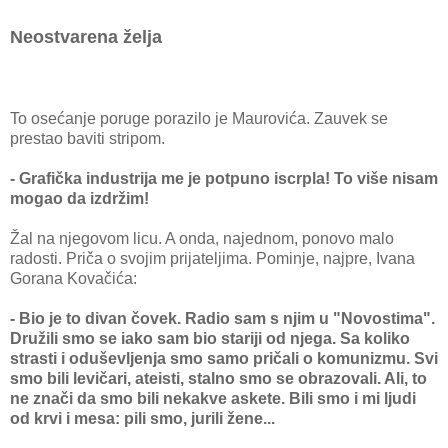
Neostvarena želja
To osećanje poruge porazilo je Maurovića. Zauvek se
prestao baviti stripom.
- Grafička industrija me je potpuno iscrpla! To više nisam
mogao da izdržim!
Žal na njegovom licu. A onda, najednom, ponovo malo
radosti. Priča o svojim prijateljima. Pominje, najpre, Ivana
Gorana Kovačića:
- Bio je to divan čovek. Radio sam s njim u "Novostima".
Družili smo se iako sam bio stariji od njega. Sa koliko
strasti i oduševljenja smo samo pričali o komunizmu. Svi
smo bili levičari, ateisti, stalno smo se obrazovali. Ali, to
ne znači da smo bili nekakve askete. Bili smo i mi ljudi
od krvi i mesa: pili smo, jurili žene...