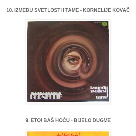
10. IZMEĐU SVETLOSTI I TAME - KORNELIJE KOVAČ
9. ETO! BAŠ HOĆU - BIJELO DUGME