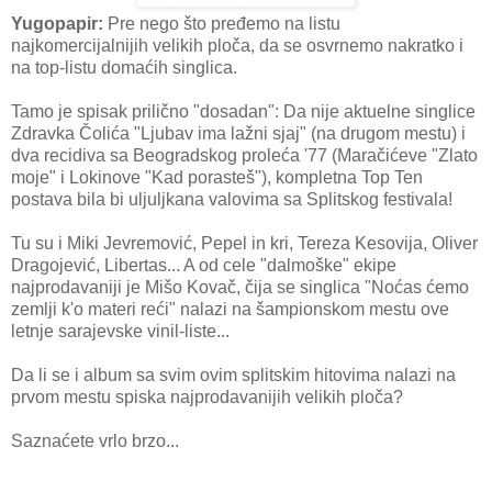
Yugopapir:
Pre nego što pređemo na listu
najkomercijalnijih velikih ploča, da se osvrnemo nakratko i
na top-listu domaćih singlica.
Tamo je spisak prilično "dosadan": Da nije aktuelne singlice
Zdravka Čolića "Ljubav ima lažni sjaj" (na drugom mestu) i
dva recidiva sa Beogradskog proleća '77 (Maračićeve "Zlato
moje" i Lokinove "Kad porasteš"), kompletna Top Ten
postava bila bi uljuljkana valovima sa Splitskog festivala!
Tu su i Miki Jevremović, Pepel in kri, Tereza Kesovija, Oliver
Dragojević, Libertas... A od cele "dalmoške" ekipe
najprodavaniji je Mišo Kovač, čija se singlica "Noćas ćemo
zemlji k'o materi reći" nalazi na šampionskom mestu ove
letnje sarajevske vinil-liste...
Da li se i album sa svim ovim splitskim hitovima nalazi na
prvom mestu spiska najprodavanijih velikih ploča?
Saznaćete vrlo brzo...