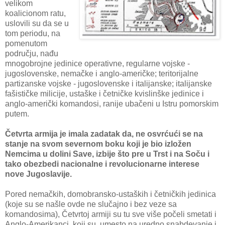
velikom
koalicionom ratu,
uslovili su da se u
tom periodu, na
pomenutom
području, nađu
mnogobrojne jedinice operativne, regularne vojske -
jugoslovenske, nemačke i anglo-američke; teritorijalne
partizanske vojske - jugoslovenske i italijanske; italijanske
fašističke milicije, ustaške i četničke kvislinške jedinice i
anglo-američki komandosi, ranije ubačeni u Istru pomorskim
putem.
Četvrta armija je imala zadatak da, ne osvrćući se na
stanje na svom severnom boku koji je bio izložen
Nemcima u dolini Save, izbije što pre u Trst i na Soču i
tako obezbedi nacionalne i revolucionarne interese
nove Jugoslavije.
Pored nemačkih, domobransko-ustaških i četničkih jedinica
(koje su se našle ovde ne slučajno i bez veze sa
komandosima), Četvrtoj armiji su tu sve više počeli smetati i
Anglo-Amerikanci, koji su, umesto na uredno snabdevanje i