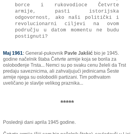
borce i rukovodioce Četvrte
armije, pasti istorijska
odgovornost, ako naši politički i
revolucionarni ciljevi na ovom
području u datom momentu ne budu
postignuti?
Maj 1961
:
General-pukovnik
Pavle Jakšić
bio je 1945.
godine načelnik štaba Četvrte armije koja se borila za
oslobođenje Trsta... Nemci su po svaku cenu želeli da Trst
predaju saveznicima, ali zahvaljujući jedinicama Šeste
armije njega su oslobodili partizani. Tim pothvatom
uveličano je slavlje velikog praznika...
*****
Poslednji dani aprila 1945 godine.