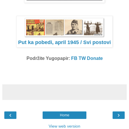
Put ka pobedi, april 1945 / Svi postovi
Podržite Yugopapir:
FB
TW
Donate
‹
›
Home
View web version