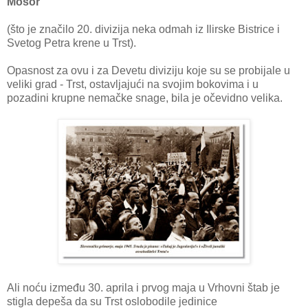
Mosor"
(što je značilo 20. divizija neka odmah iz Ilirske Bistrice i
Svetog Petra krene u Trst).
Opasnost za ovu i za Devetu diviziju koje su se probijale u
veliki grad - Trst, ostavljajući na svojim bokovima i u
pozadini krupne nemačke snage, bila je očevidno velika.
Ali noću između 30. aprila i prvog maja u Vrhovni štab je
stigla depeša da su Trst oslobodile jedinice