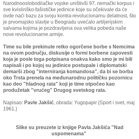
Narodnooslobodilačke vojske uništivši 97. nemački korpus i
sve kvislinško-fašističke jedinice koje su očekivale da će
ovde naći bazu za svoju kontra-revolucionarnu delatnost, što
je prvomajsko slavlje u Beogradu uvećalo artiljerijskim
salvama kojima je pozdravljena ova velika pobeda naše
nove revolucionarne armije.
Time su bile prekinute retko ogorčene borbe s Nemcima
na ovom području, diskusije o formi borbene zapovesti
koja je posle toga potpisana onakva kako smo je mi bili
napisali i po kojoj su jedinice postupale i diplomatski
demarši zbog "interniranja komandosa", da bi se borba
oko Trsta prenela na međunarodnu političku pozornicu
kao deo "hladnog rata" koji je time otpočeo kao
produžetak "vrućeg" Drugog svetskog rata.
Napisao:
Pavle Jakšić
, obrada: Yugopapir (Sport i svet, maj
1961.)
Slike su preuzete iz knjige Pavla Jakšića "Nad
uspomenama"