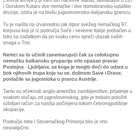
Četvrta armija (čiji sam bio načelnik štaba), savladavši u Lici
i Gorskom Kotaru dve nemačke i dve domobransko-ustaške
divizije, izbila je na bivšu jugoslovensko-italijansku granicu.
Tu je naišla na izvanredno jak otpor svežeg nemačkog 97.
korpusa koji je iz područja Soče i severne Italije prebačen u
Istru sa zadatkom da po svaku cenu spreči ulazak naših
snaga u Trst.
Nemci su to učinili zanemarujući čak za celokupnu
nemačku balkansku grupaciju vrlo opasan pravac
Postojna - Ljubljana, sa koga je moglo doći do udara u
bok njihovih trupa koje su se, dolinom Save i Drave,
povlačile sa jugoistoka u pravcu Austrije.
Tamo su očekivali anglo-američko zarobljeništvo, prijatnije u
svakom slučaju od jugoslovenskog, gde je trebalo položiti
ozbiljan račun za nasilja počinjena tokom četvorogodišnje
okupacije.
Područje Istre i Slovenačkog Primorja bilo je vrlo
neuralgično.