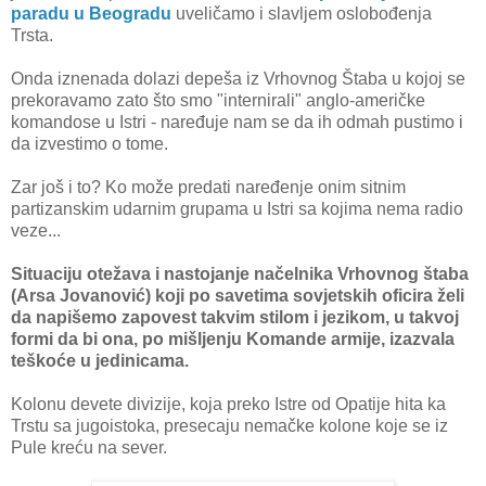
paradu u Beogradu
uveličamo i slavljem oslobođenja
Trsta.
Onda iznenada dolazi depeša iz Vrhovnog Štaba u kojoj se
prekoravamo zato što smo "internirali" anglo-američke
komandose u Istri - naređuje nam se da ih odmah pustimo i
da izvestimo o tome.
Zar još i to? Ko može predati naređenje onim sitnim
partizanskim udarnim grupama u Istri sa kojima nema radio
veze...
Situaciju otežava i nastojanje načelnika Vrhovnog štaba
(Arsa Jovanović) koji po savetima sovjetskih oficira želi
da napišemo zapovest takvim stilom i jezikom, u takvoj
formi da bi ona, po mišljenju Komande armije, izazvala
teškoće u jedinicama.
Kolonu devete divizije, koja preko Istre od Opatije hita ka
Trstu sa jugoistoka, presecaju nemačke kolone koje se iz
Pule kreću na sever.