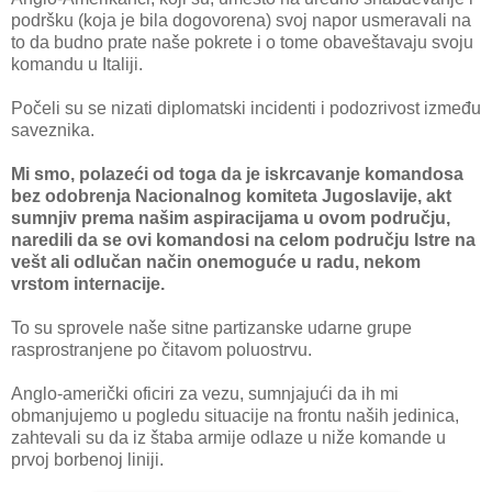
podršku (koja je bila dogovorena) svoj napor usmeravali na
to da budno prate naše pokrete i o tome obaveštavaju svoju
komandu u Italiji.
Počeli su se nizati diplomatski incidenti i podozrivost između
saveznika.
Mi smo, polazeći od toga da je iskrcavanje komandosa
bez odobrenja Nacionalnog komiteta Jugoslavije, akt
sumnjiv prema našim aspiracijama u ovom području,
naredili da se ovi komandosi na celom području Istre na
vešt ali odlučan način onemoguće u radu, nekom
vrstom internacije.
To su sprovele naše sitne partizanske udarne grupe
rasprostranjene po čitavom poluostrvu.
Anglo-američki oficiri za vezu, sumnjajući da ih mi
obmanjujemo u pogledu situacije na frontu naših jedinica,
zahtevali su da iz štaba armije odlaze u niže komande u
prvoj borbenoj liniji.