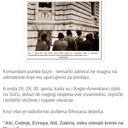
Komandant pulske baze - nemački admiral ne reagira na
ultimatume koje mu upućujemo za predaju.
A onda 28, 29, 30. aprila, kada su i Anglo-Amerikanci izbili
na Soču, dolazi do naglog raspleta ove izvanredno, vojnički
i politički složene i napete situacije.
Kroz etar je radiofonski puštena šifrovana depeša.
"Alo, Cetinje, Evropa, Niš, Zalena, neka odmah krene na