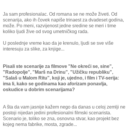
Ja sam profesionalac. Od romana se ne može živeti. Od
scenarija, ako ih čovek napiše trinaest za dvadeset godina,
može. Po meni, razvijenost jedne sredine se meri i time
koliko ljudi žive od svog umetničkog rada.
U poslednje vreme kao da je krenulo, ljudi se sve više
interesuju za slike, za knjige...
Pisali ste scenarije za filmove "Ne okreći se, sine",
"Radopolje", "Marš na Drinu", "Užičku republiku",
"Salaš u Malom Ritu", koji je, ujedno, i film i TV-serija:
ima li, kako se godinama kao aforizam ponavlja,
oskudice u dobrim scenarijama?
A šta da vam jasnije kažem nego da danas u celoj zemlji ne
postoji nijedan jedini profesionalni filmski scenarista.
Scenario je, toliko se zna, osnovna stvar, kao projekt bez
kojeg nema fabrike, mosta, zgrade...