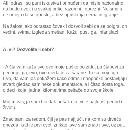
Ali, odrasli su puni iskustva i prinuđeni da misle racionalno,
da budu uvek i u svakoj prilici razumni i oprezni. Ne smeju,
ne umeju da se opuste, a bez opuštanja nema ni igrarije.
Na žalost, ako odrastao čovek i dozvoli sebi da se poigra, on
većini, svima, izgleda smešan. Kažu: pusti ga, infantilac!
A, vi? Dozvolite li sebi?
- A šta vam kažu sve ove moje puške po zidu, pa štapovi za
pecanje, pa, evo, ove medalje za šarane. To su moje igre.
Evo, da vam još dokažem kako odrasli naopačke postavljaju
stvari: gledao sam neke dokumentarce, a i čitao dosta toga...
o deci, koja, jadna, kilometrima pešače do svoje škole.
Molim vas, ja sam bio đak-pešak i to mi je najlepši period u
životu.
Znao sam, za redom, čiji je pas najljući, na kom su drveću
gnezda, kad je prvi cvet iznikao, sve sam znao i sve, uz put,