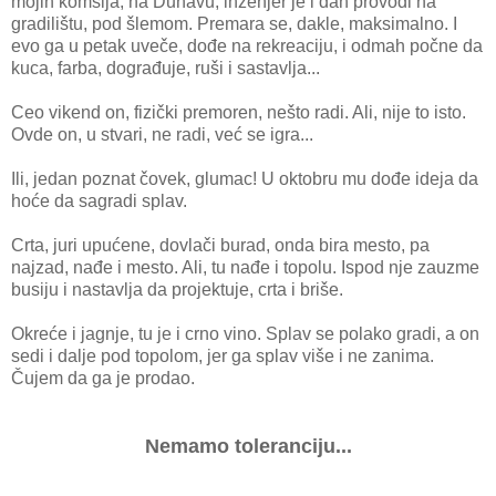
mojih komšija, na Dunavu, inženjer je i dan provodi na
gradilištu, pod šlemom. Premara se, dakle, maksimalno. I
evo ga u petak uveče, dođe na rekreaciju, i odmah počne da
kuca, farba, dograđuje, ruši i sastavlja...
Ceo vikend on, fizički premoren, nešto radi. Ali, nije to isto.
Ovde on, u stvari, ne radi, već se igra...
Ili, jedan poznat čovek, glumac! U oktobru mu dođe ideja da
hoće da sagradi splav.
Crta, juri upućene, dovlači burad, onda bira mesto, pa
najzad, nađe i mesto. Ali, tu nađe i topolu. Ispod nje zauzme
busiju i nastavlja da projektuje, crta i briše.
Okreće i jagnje, tu je i crno vino. Splav se polako gradi, a on
sedi i dalje pod topolom, jer ga splav više i ne zanima.
Čujem da ga je prodao.
Nemamo toleranciju...