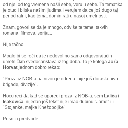
od nje, od tog vremena našli sebe, veru u sebe. Ta tematika
je otud i bliska našim ljudima i verujem da će još dugo taj
period ratni, kao tema, dominirati u našoj umetnosti.
Znam, govori se da je mnogo, odviše te teme, takvih
romana, filmova, serija...
Nije tačno.
Moglo bi se reći da je nedovoljno samo odgovorajućih
umetničkih svedočanstava iz tog doba. To je kolega
Joža
Horvat
jednom dobro rekao:
"Proza iz NOB-a na nivou je odreda, nije još dorasla nivo
brigade, divizije".
Hoću reći da kad se uporedi proza iz NOB-a, sem
Lalića
i
Isakovića
, nijedan još tekst nije imao dubinu "Jame" ili
"Stojanke, majke Knežopoljke".
Pesnici predvode...