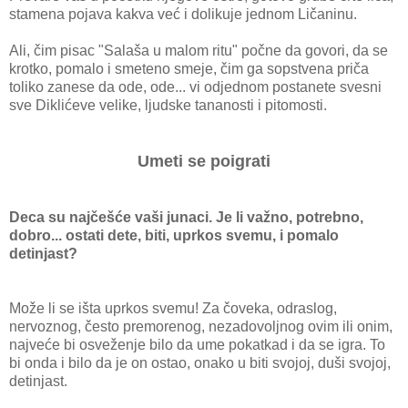
stamena pojava kakva već i dolikuje jednom Ličaninu.
Ali, čim pisac "Salaša u malom ritu" počne da govori, da se
krotko, pomalo i smeteno smeje, čim ga sopstvena priča
toliko zanese da ode, ode... vi odjednom postanete svesni
sve Diklićeve velike, ljudske tananosti i pitomosti.
Umeti se poigrati
Deca su najčešće vaši junaci. Je li važno, potrebno,
dobro... ostati dete, biti, uprkos svemu, i pomalo
detinjast?
Može li se išta uprkos svemu! Za čoveka, odraslog,
nervoznog, često premorenog, nezadovoljnog ovim ili onim,
najveće bi osveženje bilo da ume pokatkad i da se igra. To
bi onda i bilo da je on ostao, onako u biti svojoj, duši svojoj,
detinjast.