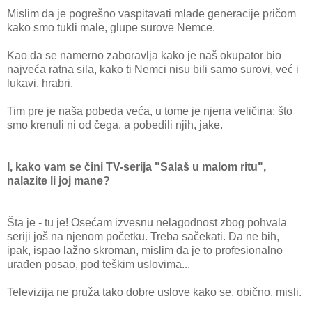
Mislim da je pogrešno vaspitavati mlade generacije pričom
kako smo tukli male, glupe surove Nemce.
Kao da se namerno zaboravlja kako je naš okupator bio
najveća ratna sila, kako ti Nemci nisu bili samo surovi, već i
lukavi, hrabri.
Tim pre je naša pobeda veća, u tome je njena veličina: što
smo krenuli ni od čega, a pobedili njih, jake.
I, kako vam se čini TV-serija "Salaš u malom ritu",
nalazite li joj mane?
Šta je - tu je! Osećam izvesnu nelagodnost zbog pohvala
seriji još na njenom početku. Treba sačekati. Da ne bih,
ipak, ispao lažno skroman, mislim da je to profesionalno
urađen posao, pod teškim uslovima...
Televizija ne pruža tako dobre uslove kako se, obično, misli.