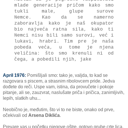
mlade generacije pričom kako smo
tukli male, glupe surove
Nemce.
Kao da se namerno
zaboravlja kako je naš okupator
bio najveća ratna sila, kako ti
Nemci nisu bili samo surovi, već i
lukavi, hrabri. T
im pre je naša
pobeda veća, u tome je njena
veličina: što smo krenuli ni od
čega, a pobedili njih, jake
April 1976:
Pomišljali smo: tako je, valjda, to kad se
razgovara s piscem, a strasnim ribolovcem pride. Jedva
dođete do reči. Uspe vam, istina, da provučete i pokoje
pitanje, ali se, zauzvrat, naslušate priča i pričica, zanimljivih,
lepih, slatkih uhu...
Neobično je, međutim, što vi to ne biste, onako od prve,
očekivali od
Arsena Diklića
.
Prevare vas u početku njegove oštre, gotovo grube crte lica,