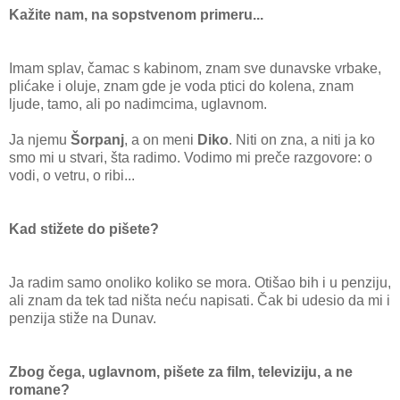
Kažite nam, na sopstvenom primeru...
Imam splav, čamac s kabinom, znam sve dunavske vrbake,
plićake i oluje, znam gde je voda ptici do kolena, znam
ljude, tamo, ali po nadimcima, uglavnom.
Ja njemu
Šorpanj
, a on meni
Diko
. Niti on zna, a niti ja ko
smo mi u stvari, šta radimo. Vodimo mi preče razgovore: o
vodi, o vetru, o ribi...
Kad stižete do pišete?
Ja radim samo onoliko koliko se mora. Otišao bih i u penziju,
ali znam da tek tad ništa neću napisati. Čak bi udesio da mi i
penzija stiže na Dunav.
Zbog čega, uglavnom, pišete za film, televiziju, a ne
romane?