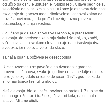
odlučilo da osnuje udruženje "Štukin rep". Čitave sednice su
se održale da bi se izmislio statut kome je osnovna delatnost
razvijanje drugarstva među ribolovcima i osnovni zakon da
novi članovi moraju da prođu kroz rigoroznu proveru
pecaroškog znanja i veštine.
Odlučeno je da se članovi zovu reponje, a predsednik
glavonja, da predsednika biraju štuke i šarani, ko, znači,
više ulovi, ali da svakom ulovu moraju da prisustvuju dva
svedoka, jer ribolovci vole i da slažu.
Ta naša igrarija poživela je deset godina.
U međuvremenu se povećala na dvanaest rigorozno
proverenih članova, svake je godine delila medalje od cinka
i sve je to izgledalo smešno do jeseni 1974. godine, kada
smo nas trojica krenuli u ribolov.
Naš glavonja, bio je, inače, novinar po profesiji. Žalio se da
se mnogo ožderao i tražio ključeve od kola, da se malo
ispava. Mi smo otišli.