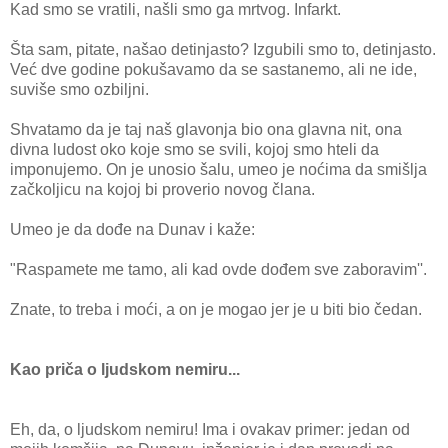
Kad smo se vratili, našli smo ga mrtvog. Infarkt.
Šta sam, pitate, našao detinjasto? Izgubili smo to, detinjasto.
Već dve godine pokušavamo da se sastanemo, ali ne ide,
suviše smo ozbiljni.
Shvatamo da je taj naš glavonja bio ona glavna nit, ona
divna ludost oko koje smo se svili, kojoj smo hteli da
imponujemo. On je unosio šalu, umeo je noćima da smišlja
začkoljicu na kojoj bi proverio novog člana.
Umeo je da dođe na Dunav i kaže:
"Raspamete me tamo, ali kad ovde dođem sve zaboravim''.
Znate, to treba i moći, a on je mogao jer je u biti bio čedan.
Kao priča o ljudskom nemiru...
Eh, da, o ljudskom nemiru! Ima i ovakav primer: jedan od