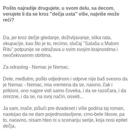
Pošto najradije drugujete, u svom delu, sa decom,
verujete li da se kroz "dečja usta" više, najviše može
reći?
Da, jer kroz dečje gledanje, doživljavanje, slika rata,
okupacije, kao što je to, recimo, slučaj "Salaša u Malom
Ritu" potpunije se odražava u svim svojim krajnostima i
neočekivannm obrtima.
Za odraslog - Nemac je Nemac.
Dete, međutim, pošto odjednom i odprve nije baš svesno da
je Nemac - Nemac, ima vremena da se, naivno, čak i
prikloni, ono najpre vidi samo čoveka, i da se razočara, i da
omrzne, i da se, na svoj način, osveti...
Ja sam, inače, pišući pre dvadeset i više godina taj roman,
nastojao da ne dam pojednostavljene, crno-bele likove, pa
to, naravno, nisam hteo ni u scenariju serije, koja nosi epitet
dečja.