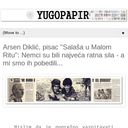
▼
Arsen Diklić, pisac "Salaša u Malom
Ritu": Nemci su bili najveća ratna sila - a
mi smo ih pobedili...
Mislim da je pogrešno vaspitavati