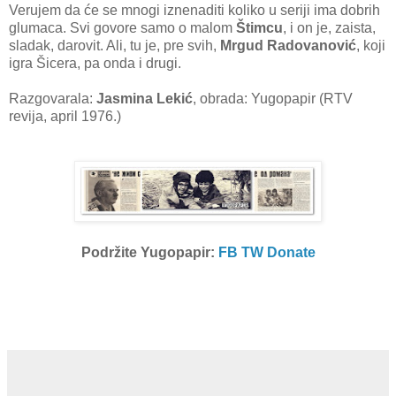
Verujem da će se mnogi iznenaditi koliko u seriji ima dobrih
glumaca. Svi govore samo o malom
Štimcu
, i on je, zaista,
sladak, darovit. Ali, tu je, pre svih,
Mrgud Radovanović
, koji
igra Šicera, pa onda i drugi.
Razgovarala:
Jasmina Lekić
, obrada: Yugopapir (RTV
revija, april 1976.)
Podržite Yugopapir:
FB
TW
Donate