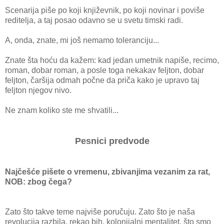
Scenarija piše po koji književnik, po koji novinar i poviše
reditelja, a taj posao odavno se u svetu timski radi.
A, onda, znate, mi još nemamo toleranciju...
Znate šta hoću da kažem: kad jedan umetnik napiše, recimo,
roman, dobar roman, a posle toga nekakav feljton, dobar
feljton, čaršija odmah počne da priča kako je upravo taj
feljton njegov nivo.
Ne znam koliko ste me shvatili...
Pesnici predvode
Najčešće pišete o vremenu, zbivanjima vezanim za rat,
NOB: zbog čega?
Zato što takve teme najviše poručuju. Zato što je naša
revolucija razbila, rekao bih, kolonijalni mentalitet, što smo