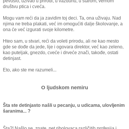
pevušio, uživao u prirodi, u vazduhu, u starom, vernom
društvu ptica i cveća.
Mogu vam reći da ja zavidim toj deci. Ta, ona uživaju. Nad
njima ne treba plakati, već im omogućiti dalje školovanje, a
ona će već izgurati svoje kilometre.
Hteo sam, u stvari, reći da voleti prirodu, ali ne kao mesto
gde se dođe da jede, lije i ogovara direktor, već kao zeleno,
kao puteljak, gnezdo, cveće i drveće znači, takođe, ostati
detinjast.
Eto, ako ste me razumeli...
O ljudskom nemiru
Šta ste detinjasto našli u pecanju, u udicama, ulovljenim
šaranima... ?
Šta?! Našlo se, znate, pet ribolovaca različitih profesija i