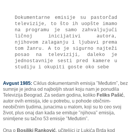
Dokumentarne emisije su pastorčad
televizije, to što ih uopšte imamo
na programu je samo zahvaljujući
ličnoj inicijativi autora,
njihovom zalaganju i ljubavi prema
tom žanru. A to je sigurno najteži
posao na televiziji, daleko je
jednostavnije sesti pred kamere u
studiju i okupiti goste oko sebe
Avgust 1985:
Ciklus dokumentarnih emisija "Međutim", bez
sumnje je jedna od najboljih stvari koju nam je ponudila
Televizija Beograd. Za sedam godina, koliko
Feliks Pašić
,
autor ovih emisija, ide u potrebu, u pohode običnim-
neobičnim ljudima, junacima u malom, koji su to ceo svoj
život, plus onaj dan kada se emituje "njihova" emisija,
snimljene su tačno 53 emisije "Međutim".
Ona o
Bosiljki Ranković
, učiteljici iz Lukića Brda kod