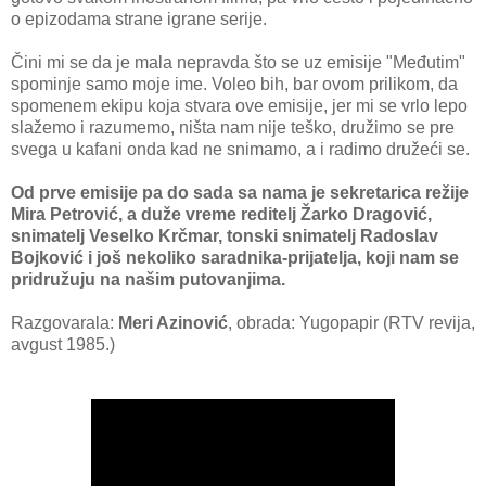
o epizodama strane igrane serije.
Čini mi se da je mala nepravda što se uz emisije "Međutim"
spominje samo moje ime. Voleo bih, bar ovom prilikom, da
spomenem ekipu koja stvara ove emisije, jer mi se vrlo lepo
slažemo i razumemo, ništa nam nije teško, družimo se pre
svega u kafani onda kad ne snimamo, a i radimo družeći se.
Od prve emisije pa do sada sa nama je sekretarica režije
Mira Petrović, a duže vreme reditelj Žarko Dragović,
snimatelj Veselko Krčmar, tonski snimatelj Radoslav
Bojković i još nekoliko saradnika-prijatelja, koji nam se
pridružuju na našim putovanjima.
Razgovarala:
Meri Azinović
, obrada: Yugopapir (RTV revija,
avgust 1985.)