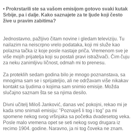
• Prokrstarili ste sa vašom emisijom gotovo svaki kutak
Srbije, pa i dalje. Kako saznajete za te ljude koji često
žive u pravim zabitima?
Jednostavno, pažljivo čitam novine i gledam televiziju. Tu
nailazim na neiscrpno vrelo podataka, koji mi služe kao
polazna tačka iz koje posle nastaje priča. Vremenom sve je
više mojih prijatelja koji su postali pravi istraživači. Čim čuju
za neku zanimljivu ličnost, odmah mi to prenesu.
Za proteklih sedam godina bilo je mnogo poznanstava, sa
mnogima sam se i sprijateljio, ali ne održavam više nikakav
kontakt sa ljudima o kojima sam snimio emisije. Možda
slučajno saznam šta se sa njima desilo.
Divni učitelj Miloš Janković, danas već pokojni, rekao mi je
kada smo snimali emisiju: "Poznaješ li tog i tog" pa mi
spomene nekog svog vršnjaka sa početka dvadesetog veka.
Posle malo vremena opet se seti nekog svog drugara iz
recimo 1904. godine. Naravno, ja ni tog čoveka ne znam.