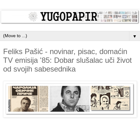
▼
Feliks Pašić - novinar, pisac, domaćin
TV emisija '85: Dobar slušalac uči život
od svojih sabesednika