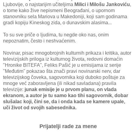
Ljubovije, o najstarijim učiteljima
Milici i Milošu Jankoviću
,
o tome kako žive nepismeni Beograđani, o upornom
stanovniku sela Mariova u Makedoniji, koji sam godinama
gradi kopiju Kineskog zida, o dunavskim alasima...
To su sve priče o ljudima, tu negde oko nas, onim
nepoznatim, često i neshvaćenim.
Novinar, pisac mnogobrojnih kulturnih prikaza i kritika, autor
televizijskih priloga iz kulturnog života, redovni domaćin
"Hronike BITEFA", Feliks Pašić je u emisijama iz serije
"Međutim" pokazao šta znači pravi novinarski nerv, dar
televizijskog čoveka, sagovornika koji duboko poštuje za
mnoge već zaboravljena (ili nikad savladana) pravila
televizije:
junak emisije je u prvom planu, on vlada
ekranom, a autor je tu samo kao tihi sagovornik, dobar
slušalac koji, čini se, da i onda kada se kamere upale,
uči život od svojih sabesednika.
Prijatelji rade za mene