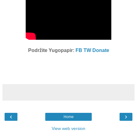
Podržite Yugopapir:
FB
TW
Donate
‹
›
Home
View web version