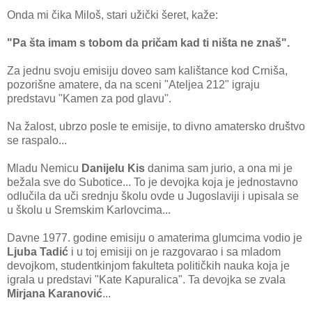
Onda mi čika Miloš, stari užički šeret, kaže:
"Pa šta imam s tobom da pričam kad ti ništa ne znaš".
Za jednu svoju emisiju doveo sam kalištance kod Crniša,
pozorišne amatere, da na sceni "Ateljea 212" igraju
predstavu "Kamen za pod glavu".
Na žalost, ubrzo posle te emisije, to divno amatersko društvo
se raspalo...
Mladu Nemicu
Danijelu Kis
danima sam jurio, a ona mi je
bežala sve do Subotice... To je devojka koja je jednostavno
odlučila da uči srednju školu ovde u Jugoslaviji i upisala se
u školu u Sremskim Karlovcima...
Davne 1977. godine emisiju o amaterima glumcima vodio je
Ljuba Tadić
i u toj emisiji on je razgovarao i sa mladom
devojkom, studentkinjom fakulteta političkih nauka koja je
igrala u predstavi "Kate Kapuralica". Ta devojka se zvala
Mirjana Karanović
...