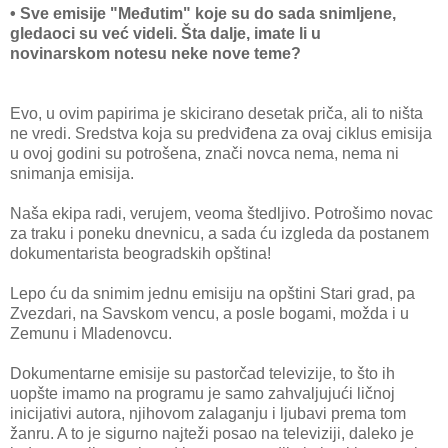
• Sve emisije "Međutim" koje su do sada snimljene,
gledaoci su već videli. Šta dalje, imate li u
novinarskom notesu neke nove teme?
Evo, u ovim papirima je skicirano desetak priča, ali to ništa
ne vredi. Sredstva koja su predviđena za ovaj ciklus emisija
u ovoj godini su potrošena, znači novca nema, nema ni
snimanja emisija.
Naša ekipa radi, verujem, veoma štedljivo. Potrošimo novac
za traku i poneku dnevnicu, a sada ću izgleda da postanem
dokumentarista beogradskih opština!
Lepo ću da snimim jednu emisiju na opštini Stari grad, pa
Zvezdari, na Savskom vencu, a posle bogami, možda i u
Zemunu i Mladenovcu.
Dokumentarne emisije su pastorčad televizije, to što ih
uopšte imamo na programu je samo zahvaljujući ličnoj
inicijativi autora, njihovom zalaganju i ljubavi prema tom
žanru. A to je sigurno najteži posao na televiziji, daleko je