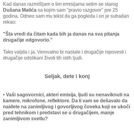
Kad danas razmišljam o tim emisijama setim se starog
Dušana Matića
sa kojim sam "pravio razgovor" pre 25
godina. Odneo sam mu tekst da ga pogleda i on je sutradan
rekao:
"Šta vredi da čitam kada bih ja danas na sva pitanja
drugačije odgovorio."
Tako valjda i ja. Verovatno bi nastale i drugačije ispovesti i
drugačije odslikani životi tih istih ljudi.
Seljak, dete i konj
• Vaši sagovornici, akteri emisija, ljudi su nenaviknuti na
kamere, mikrofone, reflektore. Da li vam se dešavalo da
naiđete na zanimljivog i govorljivog čoveka koji se ukoči
pred tehnikom i predstavi se u drugačijem, manje
zanimljivom svetlu?