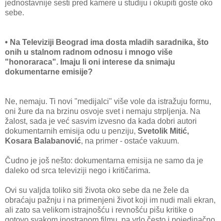
jednostavnije sesti pred kamere u studiju i okupiti goste oko
sebe.
• Na Televiziji Beograd ima dosta mladih saradnika, što
onih u stalnom radnom odnosu i mnogo više
"honoraraca". Imaju li oni interese da snimaju
dokumentarne emisije?
Ne, nemaju. Ti novi "medijalci" više vole da istražuju formu,
oni žure da na brzinu osvoje svet i nemaju strpljenja. Na
žalost, sada je već sasvim izvesno da kada dobri autori
dokumentarnih emisija odu u penziju,
Svetolik Mitić,
Kosara Balabanović
, na primer - ostaće vakuum.
Čudno je još nešto: dokumentarna emisija ne samo da je
daleko od srca televiziji nego i kritičarima.
Ovi su valjda toliko siti života oko sebe da ne žele da
obraćaju pažnju i na primenjeni život koji im nudi mali ekran,
ali zato sa velikom istrajnošću i revnošću pišu kritike o
gotovo svakom inostranom filmu, pa vrlo često i pojedinačno