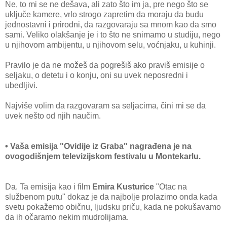
Ne, to mi se ne dešava, ali zato što im ja, pre nego što se
uključe kamere, vrlo strogo zapretim da moraju da budu
jednostavni i prirodni, da razgovaraju sa mnom kao da smo
sami. Veliko olakšanje je i to što ne snimamo u studiju, nego
u njihovom ambijentu, u njihovom selu, voćnjaku, u kuhinji.
Pravilo je da ne možeš da pogrešiš ako praviš emisije o
seljaku, o detetu i o konju, oni su uvek neposredni i
ubedljivi.
Najviše volim da razgovaram sa seljacima, čini mi se da
uvek nešto od njih naučim.
• Vaša emisija "Ovidije iz Graba" nagrađena je na
ovogodišnjem televizijskom festivalu u Montekarlu.
Da. Ta emisija kao i film
Emira Kusturice
"Otac na
službenom putu" dokaz je da najbolje prolazimo onda kada
svetu pokažemo običnu, ljudsku priču, kada ne pokušavamo
da ih očaramo nekim mudrolijama.