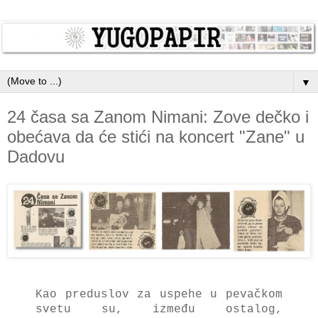
▼
24 časa sa Zanom Nimani: Zove dečko i
obećava da će stići na koncert "Zane" u
Dadovu
Kao preduslov za uspehe u pevačkom
svetu su, između ostalog,