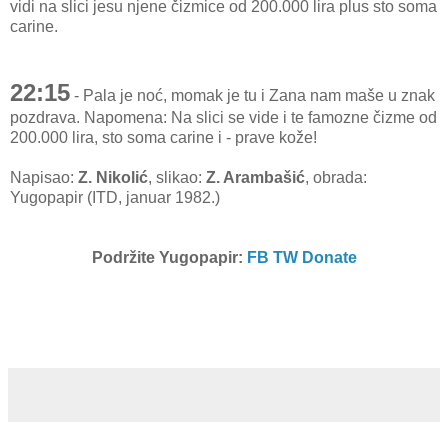
vidi na slici jesu njene čizmice od 200.000 lira plus sto soma
carine.
22:15
- Pala je noć, momak je tu i Zana nam maše u znak
pozdrava. Napomena: Na slici se vide i te famozne čizme od
200.000 lira, sto soma carine i - prave kože!
Napisao:
Z. Nikolić
, slikao:
Z. Arambašić
, obrada:
Yugopapir (ITD, januar 1982.)
Podržite Yugopapir:
FB
TW
Donate