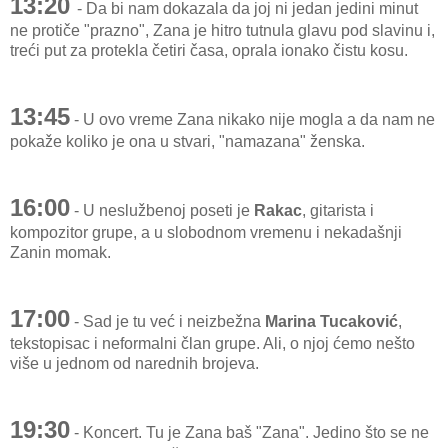
13:20
- Da bi nam dokazala da joj ni jedan jedini minut
ne protiče "prazno", Zana je hitro tutnula glavu pod slavinu i,
treći put za protekla četiri časa, oprala ionako čistu kosu.
13:45
- U ovo vreme Zana nikako nije mogla a da nam ne
pokaže koliko je ona u stvari, "namazana" ženska.
16:00
- U neslužbenoj poseti je
Rakac
, gitarista i
kompozitor grupe, a u slobodnom vremenu i nekadašnji
Zanin momak.
17:00
- Sad je tu već i neizbežna
Marina Tucaković
,
tekstopisac i neformalni član grupe. Ali, o njoj ćemo nešto
više u jednom od narednih brojeva.
19:30
- Koncert. Tu je Zana baš "Zana". Jedino što se ne