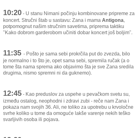
10:20
- U stanu Nimani počinju kombinovane pripreme za
koncert. Stručni štab u sastavu: Zana i mama
Antigona
,
potpomognut našim stručnim savetima, priprema taktiku
"Kako dobrom garderobom učiniti dobar koncert još boljim".
11:35
- Pošto je sama sebi prokrčila put do zvezda, bilo
je normalno i to što je, opet sama sebi, spremila ručak (a o
tome šta nama sprema ako objavimo šta je sve Zana sredila
drugima, nismo spremni ni da guknemo).
12:45
- Kao preduslov za uspehe u pevačkom svetu su,
između ostalog, neophodni i zdravi zubi - reče nam Zana i
pokaza nam svojih 36. Ali, ne toliko za upotrebu u krvoločne
svrhe koliko u tome da omoguće lakše varenje nekih teško
svarljivih osoba ili pojava.