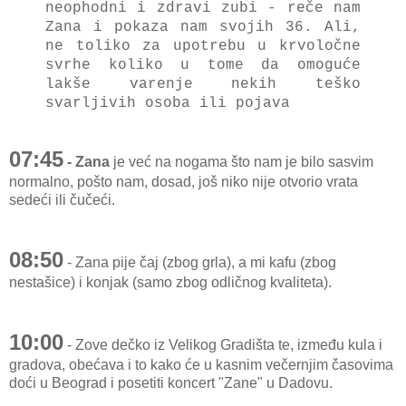
neophodni i zdravi zubi - reče nam
Zana i pokaza nam svojih 36. Ali,
ne toliko za upotrebu u krvoločne
svrhe koliko u tome da omoguće
lakše varenje nekih teško
svarljivih osoba ili pojava
07:45
- Zana
je već na nogama što nam je bilo sasvim
normalno, pošto nam, dosad, još niko nije otvorio vrata
sedeći ili čučeći.
08:50
- Zana pije čaj (zbog grla), a mi kafu (zbog
nestašice) i konjak (samo zbog odličnog kvaliteta).
10:00
- Zove dečko iz Velikog Gradišta te, između kula i
gradova, obećava i to kako će u kasnim večernjim časovima
doći u Beograd i posetiti koncert "Zane" u Dadovu.