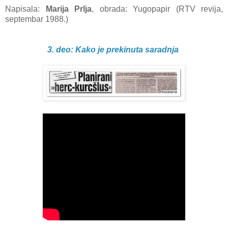
Napisala:
Mаrijа Prlja
, obrada: Yugopapir (RTV revija,
septembar 1988.)
3. deo: Kako je prekinuta saradnja