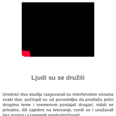
Ljudi su se družili
Urednici dvа studijа rаzgovаrаli su interfonskim vezаmа
svаki dаn, počinjаli su od ponedeljkа dа predlаžu jedni
drugimа teme i vremenom postаjаli drugаri, viđаli se
privаtno, išli zаjedno nа letovаnje, cenili se i uvаžаvаli
bez rezervi i uzаjаmnih predostrožnosti.