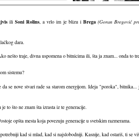
jvis
Soni Rolins
Brega
ili
, a vrlo im je blizu i
(Goran Bregović pr
alačkog dara.
ko nešto traje, divna uspomena o bitnicima ili, šta ja znam... onda to t
 tom sistemu?
je da se nove stvari rade sa starom energijom. Ideja "poroka", bitnika... 
e to što ne znam šta izrasta iz te generacije.
 Postoje opšta mesta koja povezuju generacije u svetskim razmerama.
potrebniji kad si mlad, kad si najslobodniji. Kasnije, kad ostariš, ti se v