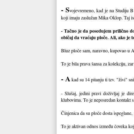
- S
vojevremeno, kad je na Studiju B 
koji imaju zaslužan Mika Oklop. Taj ist
- Tačno je da posedujem prilično dob
običaj da vraćaju ploče. Ali, ako je 
Bluz ploče sam, naravno, kupovao u Amer
To je bila prava šansa za kolekciju, zar
- A
kad su 14 pitanju ti tzv. "živi" s
- Slušaj, jedini pravi doživljaj je d
klubovima. To je neposredan kontakt 
Činjenica da su ploče dosta ispeglane
To je aktivan odnos između čoveka koj