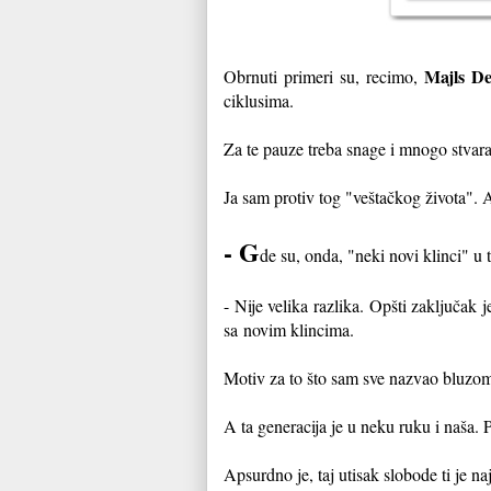
Majls De
Obrnuti primeri su, recimo,
ciklusima.
Za te pauze treba snage i mnogo stvar
Ja sam protiv tog "veštačkog života". A
- G
de su, onda, "neki novi klinci" u
- Nije velika razlika. Opšti zaključak 
sa
novim klincima.
Motiv za to što sam sve nazvao bluzom j
A ta generacija je u neku ruku i naša.
Apsurdno je, taj utisak slobode ti je naj