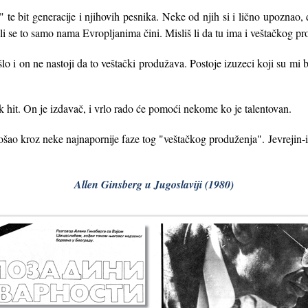
" te bit generacije i njihovih pesnika. Neke od njih si i lično upoznao,
ili se to samo nama Evropljanima čini. Misliš li da tu ima i veštačkog p
lo i on ne nastoji da to veštački produžava. Postoje izuzeci koji su mi bl
k hit. On je izdavač, i vrlo rado će pomoći nekome ko je talentovan.
šao kroz neke najnapornije faze tog "veštačkog produženja". Jevrejin-in
Allen Ginsberg u Jugoslaviji (1980)