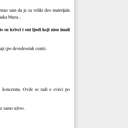
znao sam da je za veliki deo materijala
maka bluza...
su krivci i oni ljudi koji nisu imali
aji (po devedesetak centi).
ih koncerata. Ovde se radi o svirci po
že samo uživo.