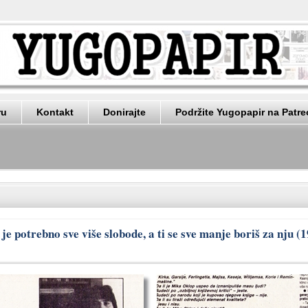
ru
Kontakt
Donirajte
Podržite Yugopapir na Patr
e potrebno sve više slobode, a ti se sve manje boriš za nju (