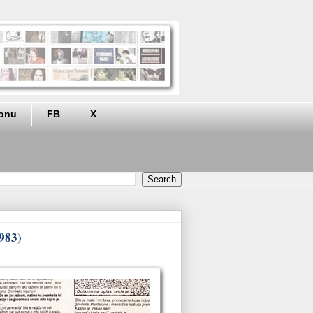
eonu
FB
X
1983)