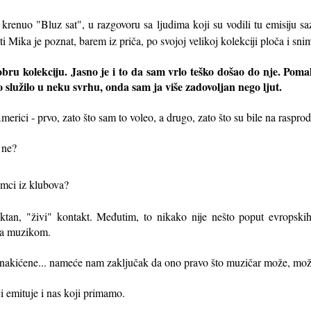
krenuo "Bluz sat", u razgovoru sa ljudima koji su vodili tu emisiju sa
i Mika je poznat, barem iz priča, po svojoj velikoj kolekciji ploča i sni
ru kolekciju. Jasno je i to da sam vrlo teško došao do nje. Pomalo 
to služilo u neku svrhu, onda sam ja više zadovoljan nego ljut.
ici - prvo, zato što sam to voleo, a drugo, zato što su bile na rasprod
 ne?
nimci iz klubova?
irektan, "živi" kontakt. Međutim, to nikako nije nešto poput evropsk
sa muzikom.
, nakićene... nameće nam zaključak da ono pravo što muzičar može, mo
i emituje i nas koji primamo.