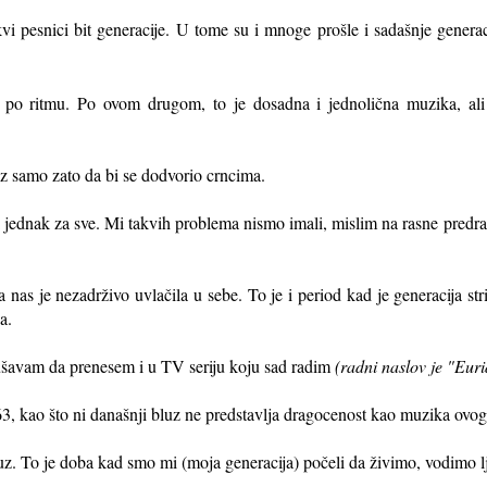
vi pesnici bit generacije. U tome su i mnoge prošle i sadašnje generac
še po ritmu. Po ovom drugom, to je dosadna i jednolična muzika, ali
uz samo zato da bi se dodvorio crncima.
p i jednak za sve. Mi takvih problema nismo imali, mislim na rasne predr
 nas je nezadrživo uvlačila u sebe. To je i period kad je generacija str
a.
ušavam da prenesem i u TV seriju koju sad radim
(radni naslov je "Euri
'63, kao što ni današnji bluz ne predstavlja dragocenost kao muzika ovog
 bluz. To je doba kad smo mi (moja generacija) počeli da živimo, vodimo l