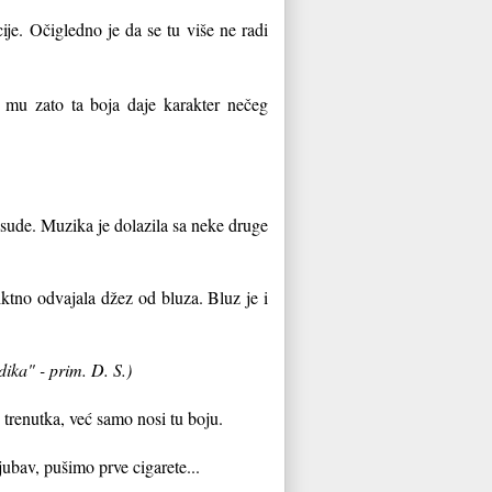
ije. Očigledno je da se tu više ne radi
 mu zato ta boja daje karakter nečeg
asude. Muzika je dolazila sa neke druge
iktno odvajala džez od bluza. Bluz je i
dika" - prim. D. S.)
 trenutka, već samo nosi tu boju.
jubav, pušimo prve cigarete...