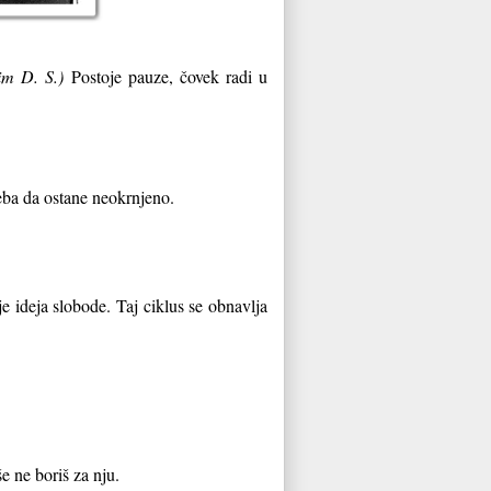
im D. S.)
Postoje pauze, čovek radi u
reba da ostane neokrnjeno.
je ideja slobode. Taj ciklus se obnavlja
iše ne boriš za nju.