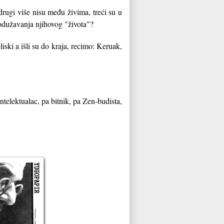
 drugi više nisu među živima, treći su u
rodužavanja njihovog "života"?
iski a išli su do kraja, recimo: Keruak,
telektualac, pa bitnik, pa Zen-budista,