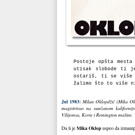
Postoje opšta mesta
utisak slobode ti j
ostariš, ti se više
žalimo što to više n
Jul 1983:
Milan Oklopdžić (Mika Okl
magistrirao na sunčanom kalifornijs
Vilijemsa, Korie i Remington mašine. 
Mika Oklop
Da li je
uspeo da izmanip