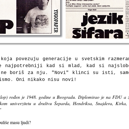
 koja povezuju generacije u svetskim razmera
e najpotrebniji kad si mlad, kad si najslob
 ne boriš za nju. "Novi" klinci su isti, sam
ismo. Oni nikako nisu novi!
op) rođen je 1948. godine u Beogradu. Diplomirao je na FDU a zat
kom univerzitetu u društvu Šeparda, Hendriksa, Snajdera, Kirka, G
"
uliše masu ljudi?