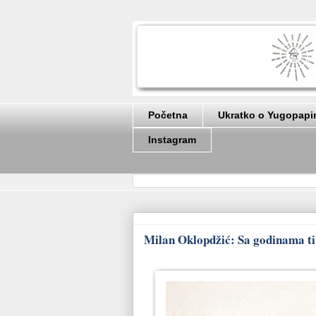
Početna
Ukratko o Yugopapi
Instagram
Milan Oklopdžić: Sa godinama ti j