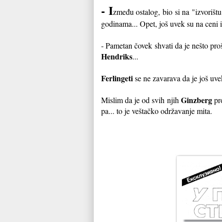
- I
zmeđu ostalog, bio si na "izvorištu
godinama... Opet, još uvek su na ceni 
- Pametan čovek shvati da je nešto proš
Hendriks
...
Ferlingeti
se ne zavarava da je još uve
Ginzberg
Mislim da je od svih njih
pro
pa... to je veštačko održavanje mita.