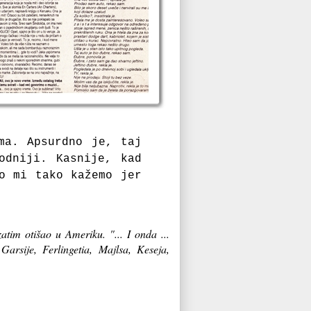
ma. Apsurdno je, taj
odniji. Kasnije, kad
o mi tako kažemo jer
im otišao u Ameriku. "... I onda ...
arsije, Ferlingetia, Majlsa, Keseja,