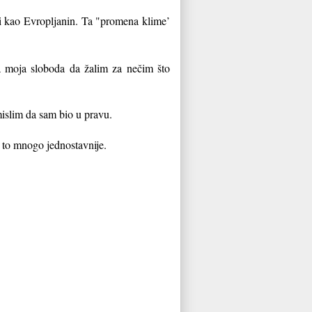
ći kao Evropljanin. Ta "promena klime’
ka moja sloboda da žalim za nečim što
islim da sam bio u pravu.
e to mnogo jednostavnije.