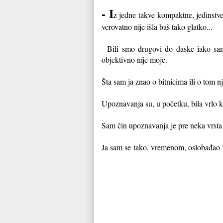
- I
z jedne takve kompaktne, jedinstve
verovatno nije išla baš tako glatko...
- Bili smo drugovi do daske iako sam
objektivno nije moje.
Šta sam ja znao o bitnicima ili o tom
Upoznavanja su, u početku, bila vrlo k
Sam čin upoznavanja je pre neka vrst
Ja sam se
tako, vremenom, oslobađao "