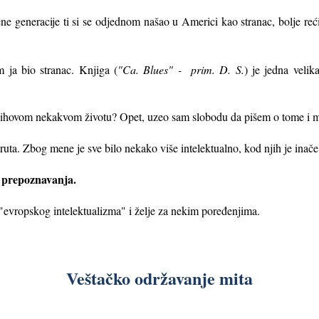
ne generacije ti si se odjednom našao u Americi kao stranac, bolje re
 ja bio stranac. Knjiga (
"Ca. Blues" - prim. D. S.
) je jedna veli
 njihovom nekakvom životu? Opet, uzeo sam slobodu da pišem o tome i m
ruta. Zbog mene je sve bilo nekako više intelektualno, kod njih je inač
prepoznavanja.
a
evropskog intelektualizma" i želje za nekim poređenjima.
Veštačko održavanje mita