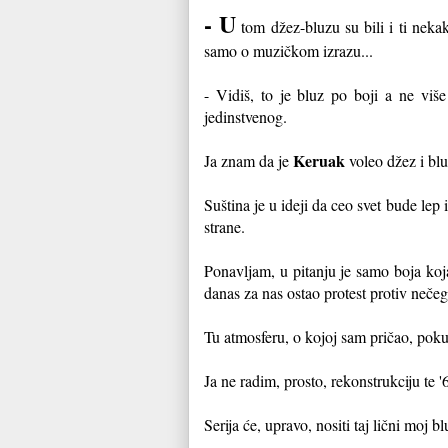
- U
tom džez-bluzu su bili i ti nekak
samo o muzičkom izrazu...
- Vidiš, to je bluz po boji a ne vi
jedinstvenog.
Keruak
Ja znam da je
voleo džez i bl
Suština je u ideji da ceo svet bude le
strane.
Ponavljam, u pitanju je samo boja koja
danas za nas ostao protest protiv nečeg
Tu atmosferu, o kojoj sam pričao, pok
Ja ne radim, prosto, rekonstrukciju te 
Serija će, upravo, nositi taj lični moj