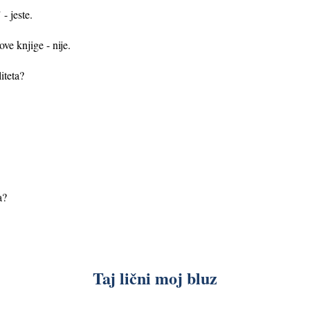
- jeste.
ve knjige - nije.
iteta?
a?
Taj lični moj bluz