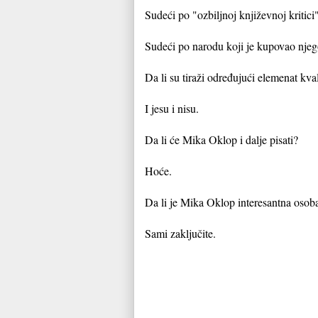
Sudeći po "ozbiljnoj književnoj kritici" 
Sudeći po narodu koji je kupovao njego
Da li su tiraži određujući elemenat kval
I jesu i nisu.
Da li će Mika Oklop i dalje pisati?
Hoće.
Da li je Mika Oklop interesantna osob
Sami zaključite.