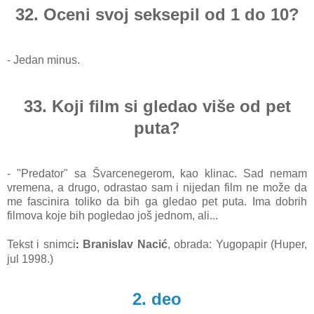
32. Oceni svoj seksepil od 1 do 10?
- Jedan minus.
33. Koji film si gledao više od pet
puta?
- "Predator" sa Švarcenegerom, kao klinac. Sad nemam
vremena, a drugo, odrastao sam i nijedan film ne može da
me fascinira toliko da bih ga gledao pet puta. Ima dobrih
filmova koje bih pogledao još jednom, ali...
Tekst i snimci
Branislav Nacić
, obrada: Yugopapir (Huper,
:
jul 1998.)
2. deo