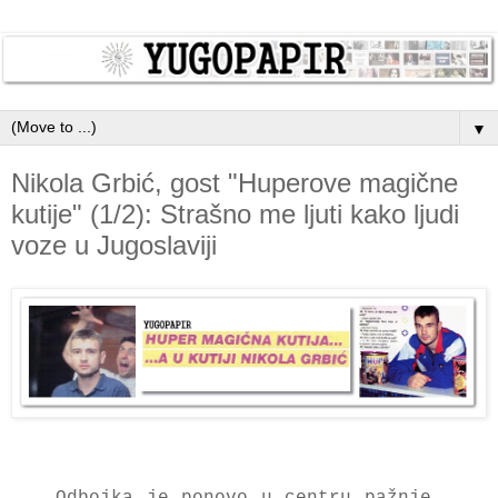
▼
Nikola Grbić, gost "Huperove magične
kutije" (1/2): Strašno me ljuti kako ljudi
voze u Jugoslaviji
Odbojka je ponovo u centru pažnje.