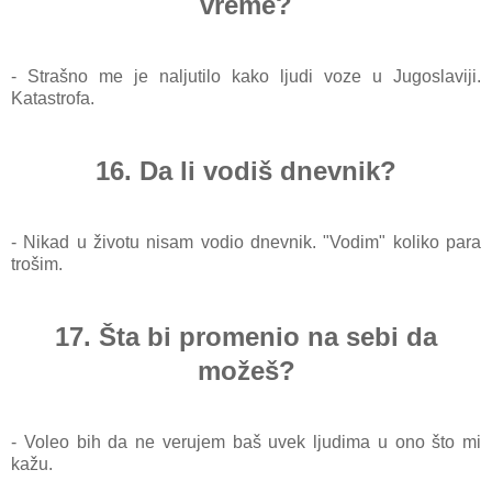
vreme?
- Strašno me je naljutilo kako ljudi voze u Jugoslaviji.
Katastrofa.
16. Da li vodiš dnevnik?
- Nikad u životu nisam vodio dnevnik. "Vodim" koliko para
trošim.
17. Šta bi promenio na sebi da
možeš?
- Voleo bih da ne verujem baš uvek ljudima u ono što mi
kažu.