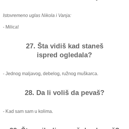
Istovremeno uglas Nikola i Vanja:
- Milica!
27. Šta vidiš kad staneš
ispred
ogledala?
- Jednog maljavog, debelog, ružnog muškarca.
28. Da li voliš da pevaš?
- Kad sam sam u kolima.