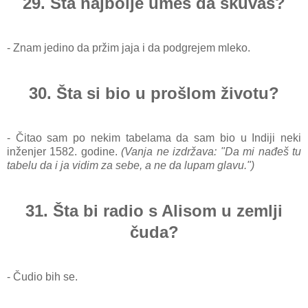
29. Šta najbolje umeš da skuvaš?
- Znam jedino da pržim jaja i da podgrejem mleko.
30. Šta si bio u prošlom životu?
- Čitao sam po nekim tabelama da sam bio u Indiji neki
inženjer 1582. godine.
(Vanja ne izdržava: "Da mi nađeš tu
tabelu da i ja vidim za sebe, a ne da lupam glavu.")
31. Šta bi radio s Alisom u zemlji
čuda?
- Čudio bih se.