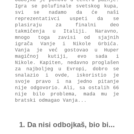
Igra se polufinale svetskog kupa,
svi se nadamo da će naši
reprezentativci uspeti da se
plasiraju za finalni deo
takmičenja u Italiji. Naravno,
mnogo toga zavisi od sjajnih
igrača Vanje i Nikole Grbića.
Vanja je već gostovao u Huper
magičnoj kutiji, evo sada i
Nikole. Kapiten, n
edavno proglašen
za najboljeg u Evropi, dobro se
snalazio i ovde, iskoristio je
svoje pravo i na jedno pitanje
nije odgovorio. Ali, sa ostalih 66
nije bilo problema, mada mu je
bratski odmagao Vanja...
1. Da nisi odbojkaš, bio bi...