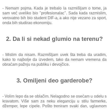
- Nemam pojma. Kada je trebalo la razmišljam o tome, ja
sam već uveliko bio "profesionalac". Sada kada razmislim,
verovatno bih bio student DIF-a, a ako nije vezano za
sport,
onda bih studirao ekonomiju.
2. Da li si nekad glumio na terenu?
- Mislim da nisam. Razmišljam uvek šta treba da uradim,
kako to najbolje da izvedem, tako da nemam vremena da
obraćam pažnju na publiku i devojčice.
3. Omiljeni deo garderobe?
- Volim lepo da se oblačim. Nelagodno se osećam u odelu s
kravatom. Više sam za neku eleganciju u stilu farmerke,
džemper, lepe cipele.
Pošto treniram svaki dan, uglavnom