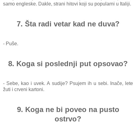
samo en
gleske. Dakle, strani hitovi koji su popularni u Italiji.
7. Šta radi vetar kad ne duva?
- Puše.
8. Koga si poslednji put opsovao?
- Sebe, kao i uvek. A sudije? Psujem ih u sebi. Inače, lete
žuti i crveni kartoni.
9. Koga ne bi poveo na pusto
ostrvo?