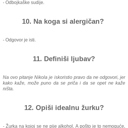
- Odbojkaške sudije.
10. Na koga si alergičan?
- Odgovor je isti.
11. Definiši ljubav?
Na ovo pitanje Nikola je iskoristio pravo da ne odgovori, jer
kako kaže, može puno da se priča i da se opet ne kaže
ništa.
12. Opiši idealnu žurku?
- Žurka na kojoj se ne pije alkohol.
A pošto je to nemoguće,