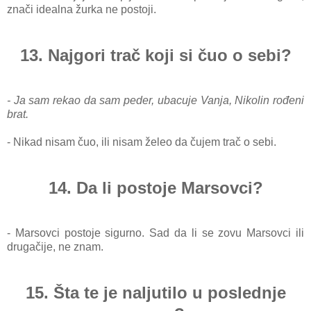
znači idealna žurka ne postoji.
13. Najgori trač koji si čuo o sebi?
- Ja sam rekao da sam peder, ubacuje Vanja, Nikolin rođeni
brat.
- Nikad nisam čuo, ili nisam želeo da čujem trač o sebi.
14. Da li postoje Marsovci?
- Marsovci postoje sigurno. Sad da li se zovu Marsovci ili
drugačije, ne znam.
15. Šta te je naljutilo u poslednje