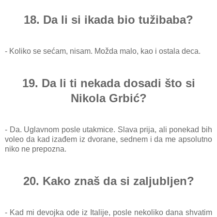
18. Da li si ikada bio tužibaba?
- Koliko se sećam, nisam. Možda malo, kao i ostala deca.
19. Da li ti nekada dosadi što si
Nikola Grbić?
- Da. Uglavnom posle utakmice. Slava prija, ali ponekad bih
voleo da kad izađem iz dvorane, sednem i da me apsolutno
niko ne prepozna.
20. Kako znaš da si zaljubljen?
- Kad mi devojka ode iz Italije, posle nekoliko dana shvatim