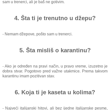
sam u trenerci, ali je baš ne gotivim.
4. Šta ti je trenutno u džepu?
- Nemam džepove, pošto sam u trenerci.
5. Šta misliš o karantinu?
- Ako je određen na pravi način, u pravo vreme, izuzetno je
dobra stvar. Pogotovo pred važne utakmice. Prema takvom
karantinu imam pozitivan stav.
6. Koja ti je kaseta u kolima?
- Najveći italijanski hitovi, ali bez ijedne italijanske pesme,