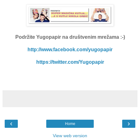
Podržite Yugopapir
na društvenim mrežama :-)
http://www.facebook.com/yugopapir
https://twitter.com/Yugopapir
‹
›
Home
View web version