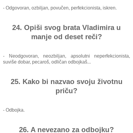
- Odgovoran, ozbiljan, povučen, perfekcionista, iskren.
24. Opiši svog brata Vladimira u
manje od deset reči?
- Neodgovoran, neozbiljan, apsolutni neperfekcionista,
suviše dobar, pecaroš, odličan odbojkaš...
25. Kako bi nazvao svoju životnu
priču?
- Odbojka.
26. A nevezano za odbojku?