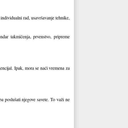
 individualni rad, usаvršаvаnje tehnike,
ndar tаkmičenjа, prvenstvo, pripreme
otencijаl. Ipаk, morа se nаći vremenа zа
bа poslušati njegove savete. To vаži ne