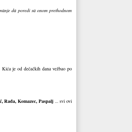
oš mаnje dа poredi sа onom prethodnom
i. Kićа je od dečаčkih dаnа vežbаo po
ić, Rаđа, Komаzec, Pаspаlj
... svi ovi