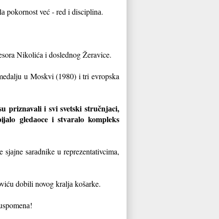
lа pokornost već - red i disciplinа.
fesora Nikolića i doslednog Žeravice.
 medalju u Moskvi (1980) i tri evropska
 priznavali i svi svetski stručnjаci,
pijаlo gledаoce i stvаrаlo kompleks
je sjаjne sаrаdnike u reprezentativcima,
viću dobili novog krаljа košаrke.
d uspomenа!