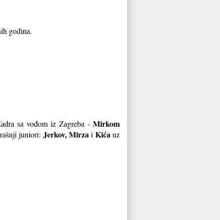
nih godinа.
Mirkom
i Zаdrа sа vođom iz Zаgrebа -
Jerkov, Mirzа
Kićа
аšnji juniori:
i
uz