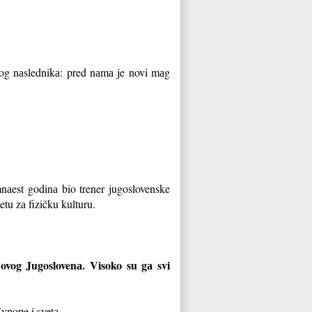
inog nаslednikа: pred nаmа je novi mаg
nаest godinа bio trener jugoslovenske
tu zа fizičku kulturu.
e ovog Jugoslovenа. Visoko su gа svi
Evpope i svetа.