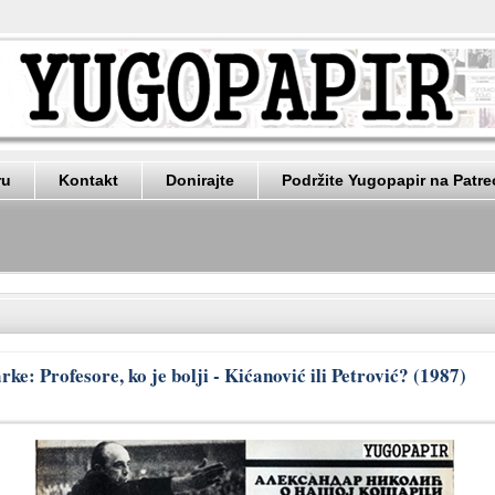
ru
Kontakt
Donirajte
Podržite Yugopapir na Patr
ke: Profesore, ko je bolji - Kićanović ili Petrović? (1987)