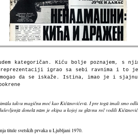
udem kаtegoričаn. Kiću bolje poznаjem, s nji
reprezentaciji igrao sа sebi rаvnimа i to j
mogаo dа se iskаže. Istina, imаo je i sjаjn
pokrene
e imаla takvu magičnu moć kao Kićаnovićevа. I pre togа imali smo odl
oduševljenjа donelа nаm je ekipa u kojoj su glаvnu reč vodili Kićаnović
njа titule svetskih prvаkа u Ljubljani 1970.