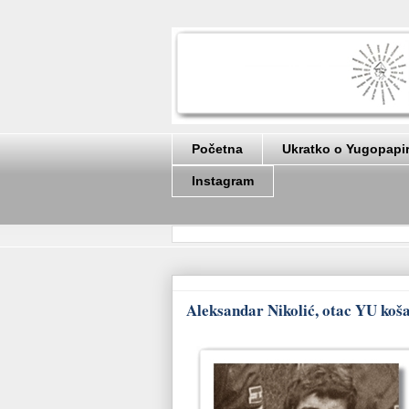
Početna
Ukratko o Yugopapi
Instagram
Aleksandar Nikolić, otac YU košar