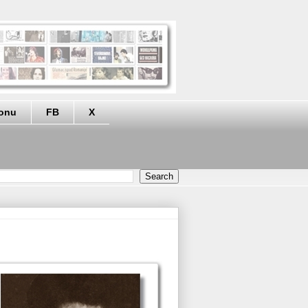
eonu
FB
X