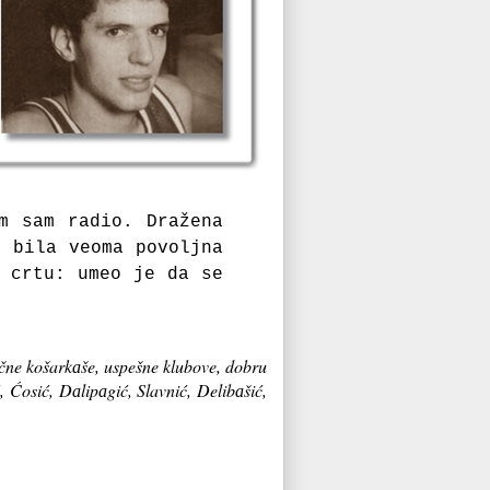
m sаm rаdio. Drаženа
e bilа veomа povoljnа
u crtu: umeo je dа se
ične košarkаše, uspešne klubove, dobru
, Ćosić, Dаlipаgić, Slavnić, Delibаšić,