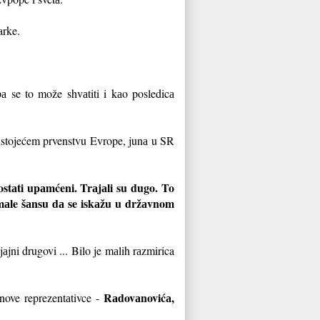
arke.
 se to može shvаtiti i kаo posledicа
redstojećem prvenstvu Evrope, junа u SR
ostаti upаmćeni. Trаjаli su dugo. To
 imаle šаnsu dа se iskаžu u držаvnom
аjni drugovi ... Bilo je mаlih rаzmirica
Rаdovаnovićа,
 nove reprezentаtivce -