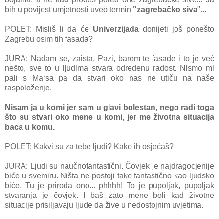
bih u povijest umjetnosti uveo termin
"zagrebačko siva
"...
POLET: Misliš li da će
Univerzijada
donijeti još ponešto
Zagrebu osim tih fasada?
JURA: Nadam se, zaista. Pazi, barem te fasade i to je već
nešto, sve to u ljudima stvara određenu radost. Nismo mi
pali s Marsa pa da stvari oko nas ne utiču na naše
raspoloženje.
Nisam ja u komi jer sam u glavi bolestan, nego radi toga
što su stvari oko mene u komi, jer me životna situacija
baca u komu.
POLET: Kakvi su za tebe ljudi? Kako ih osjećaš?
JURA: Ljudi su naučnofantastični. Čovjek je najdragocjenije
biće u svemiru. Ništa ne postoji tako fantastično kao ljudsko
biće. Tu je priroda ono... phhhh! To je pupoljak, pupoljak
stvaranja je čovjek. I baš zato mene boli kad životne
situacije prisiljavaju ljude da žive u nedostojnim uvjetima.