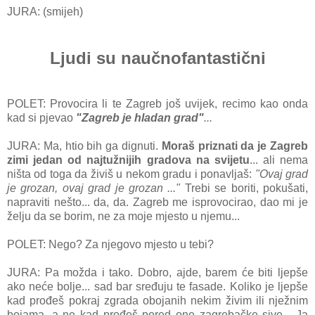
JURA: (smijeh)
Ljudi su naučnofantastični
POLET: Provocira li te Zagreb još uvijek, recimo kao onda
kad si pjevao
"Zagreb je hladan grad"
...
JURA: Ma, htio bih ga dignuti.
Moraš priznati da je Zagreb
zimi jedan od najtužnijih gradova na svijetu
... ali nema
ništa od toga da živiš u nekom gradu i ponavljaš:
"Ovaj grad
je grozan, ovaj grad je grozan ..."
Trebi se boriti, pokušati,
napraviti nešto... da, da. Zagreb me isprovocirao, dao mi je
želju da se borim, ne za moje mjesto u njemu...
POLET: Nego? Za njegovo mjesto u tebi?
JURA: Pa možda i tako. Dobro, ajde, barem će biti ljepše
ako neće bolje... sad bar sređuju te fasade. Koliko je ljepše
kad prođeš pokraj zgrada obojanih nekim živim ili nježnim
bojama, a ne kad prođeš pored one zagrebačke sive... Ja