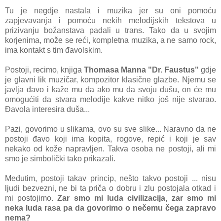
Tu je negdje nastala i muzika jer su oni pomoću
zapjevavanja i pomoću nekih melodijskih tekstova u
prizivanju božanstava padali u trans. Tako da u svojim
korjenima, može se reći, kompletna muzika, a ne samo rock,
ima kontakt s tim đavolskim.
Postoji, recimo, knjiga
Thomasa Manna "Dr. Faustus"
gdje
je glavni lik muzičar, kompozitor klasične glazbe. Njemu se
javlja đavo i kaže mu da ako mu da svoju dušu, on će mu
omogućiti da stvara melodije kakve nitko još nije stvarao.
Đavola interesira duša...
Pazi, govorimo u slikama, ovo su sve slike... Naravno da ne
postoji đavo koji ima kopita, rogove, repić i koji je sav
nekako od kože napravljen. Takva osoba ne postoji, ali mi
smo je simbolički tako prikazali.
Međutim, postoji takav princip, nešto takvo postoji ... nisu
ljudi bezvezni, ne bi ta priča o dobru i zlu postojala otkad i
mi postojimo.
Zar smo mi luda civilizacija, zar smo mi
neka luda rasa pa da govorimo o nečemu čega zapravo
nema?