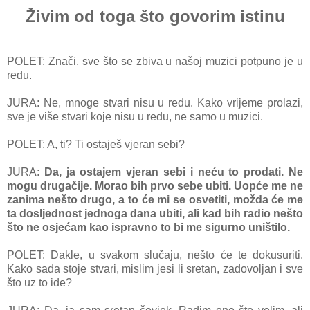
Živim od toga što govorim istinu
POLET: Znači, sve što se zbiva u našoj muzici potpuno je u
redu.
JURA: Ne, mnoge stvari nisu u redu. Kako vrijeme prolazi,
sve je više stvari koje nisu u redu, ne samo u muzici.
POLET: A, ti? Ti ostaješ vjeran sebi?
JURA:
Da, ja ostajem vjeran sebi i neću to prodati. Ne
mogu drugačije. Morao bih prvo sebe ubiti. Uopće me ne
zanima nešto drugo, a to će mi se osvetiti, možda će me
ta dosljednost jednoga dana ubiti, ali kad bih radio nešto
što ne osjećam kao ispravno to bi me sigurno uništilo.
POLET: Dakle, u svakom slučaju, nešto će te dokusuriti.
Kako sada stoje stvari, mislim jesi li sretan, zadovoljan i sve
što uz to ide?