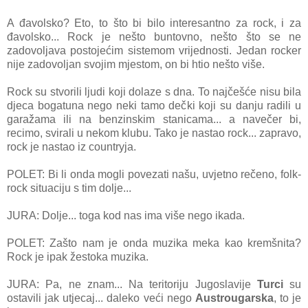
A đavolsko? Eto, to što bi bilo interesantno za rock, i za
đavolsko... Rock je nešto buntovno, nešto što se ne
zadovoljava postojećim sistemom vrijednosti. Jedan rocker
nije zadovoljan svojim mjestom, on bi htio nešto više.
Rock su stvorili ljudi koji dolaze s dna. To najčešće nisu bila
djeca bogatuna nego neki tamo dečki koji su danju radili u
garažama ili na benzinskim stanicama... a navečer bi,
recimo, svirali u nekom klubu. Tako je nastao rock... zapravo,
rock je nastao iz countryja.
POLET: Bi li onda mogli povezati našu, uvjetno rečeno, folk-
rock situaciju s tim dolje...
JURA: Dolje... toga kod nas ima više nego ikada.
POLET: Zašto nam je onda muzika meka kao kremšnita?
Rock je ipak žestoka muzika.
JURA: Pa, ne znam... Na teritoriju Jugoslavije
Turci
su
ostavili jak utjecaj... daleko veći nego
Austrougarska
, to je