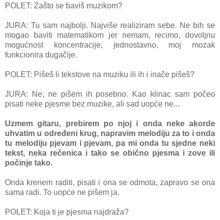
POLET: Zašto se baviš muzikom?
JURA: Tu sam najbolji. Najviše realiziram sebe. Ne bih se
mogao baviti matematikom jer nemam, recimo, dovoljnu
mogućnost koncentracije, jednostavno, moj mozak
funkcionira dugačije.
POLET: Pišeš li tekstove na muziku ili ih i inače pišeš?
JURA: Ne, ne pišem ih posebno. Kao klinac sam počeo
pisati neke pjesme bez muzike, ali sad uopće ne...
Uzmem gitaru, prebirem po njoj i onda neke akorde
uhvatim u određeni krug, napravim melodiju za to i onda
tu melodiju pjevam i pjevam, pa mi onda tu sjedne neki
tekst, neka rečenica i tako se obično pjesma i zove ili
počinje tako.
Onda krenem raditi, pisati i ona se odmota, zapravo se ona
sama radi. To uopće ne pišem ja.
POLET: Koja ti je pjesma najdraža?