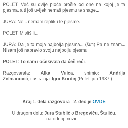
POLET: Već su dvije ploče prošle od one na kojoj je ta
pjesma, a ti još uvijek nemaš pjesmu te snage...
JURA: Ne... nemam repliku te pjesme.
POLET: Misliš li...
JURA: Da je to moja najbolja pjesma... (šuti) Pa ne znam...
Nisam još napravio svoju najbolju pjesmu.
POLET: To sam i očekivala da ćeš reći.
Razgovarala:
Alka Vuica
, snimio:
Andrija
Zelmanović,
ilustracija:
Igor Kordej
(Polet, jun 1987.)
Kraj 1. dela razgovora - 2. deo je
OVDE
U drugom delu:
Jura Stublić
o
Bregoviću, Štuliću,
narodnoj muzici...