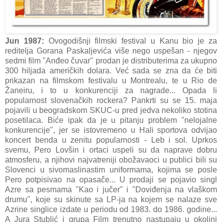
Jun 1987:
Ovogodišnji filmski festival u Kanu bio je za
reditelja Gorana Paskaljevića više nego uspešan - njegov
sedmi film "Anđeo čuvar" prodan je distributerima za ukupno
300 hiljada američkih dolara. Već sada se zna da će biti
prikazan na filmskom festivalu u Montrealu, te u Rio de
Žaneiru, i to u konkurenciji za nagrade... Opada li
popularnost slovenačkih rockera? Pankrti su se 15. maja
pojavili u beogradskom SKUC-u pred jedva nekoliko stotina
posetilaca. Biće ipak da je u pitanju problem "nelojalne
konkurencije", jer se istovremeno u Hali sportova odvijao
koncert benda u zenitu popularnosti - Leb i sol. Uprkos
svemu, Pero Lovšin i ortaci uspeli su da naprave dobru
atmosferu, a njihovi najvatreniji obožavaoci u publici bili su
Slovenci u sivomaslinastim uniformama, kojima se posle
Pero potpisivao na opasače... U prodaji se pojavio singl
Azre sa pesmama "Kao i jučer" i "Doviđenja na vlaškom
drumu", koje su skinute sa LP-ja na kojem se nalaze sve
Azrine singlice izdate u periodu od 1983. do 1986. godine...
A Jura Stublić i grupa Film trenutno nastupaju u okolini