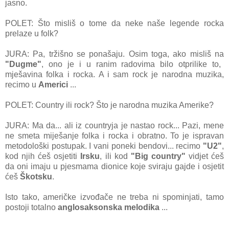
jasno.
POLET: Što misliš o tome da neke naše legende rocka
prelaze u folk?
JURA: Pa, tržišno se ponašaju. Osim toga, ako misliš na
"Dugme"
, ono je i u ranim radovima bilo otprilike to,
mješavina folka i rocka. A i sam rock je narodna muzika,
recimo u
Americi
...
POLET: Country ili rock? Što je narodna muzika Amerike?
JURA: Ma da... ali iz countryja je nastao rock... Pazi, mene
ne smeta miješanje folka i rocka i obratno. To je ispravan
metodološki postupak. I vani poneki bendovi... recimo
"U2"
,
kod njih ćeš osjetiti
Irsku
, ili kod
"Big country"
vidjet ćeš
da oni imaju u pjesmama dionice koje sviraju gajde i osjetit
ćeš
Škotsku
.
Isto tako, američke izvođače ne treba ni spominjati, tamo
postoji totalno
anglosaksonska melodika
...