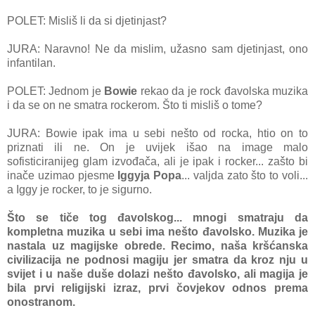
POLET: Misliš li da si djetinjast?
JURA: Naravno! Ne da mislim, užasno sam djetinjast, ono
infantilan.
POLET: Jednom je
Bowie
rekao da je rock đavolska muzika
i da se on ne smatra rockerom. Što ti misliš o tome?
JURA: Bowie ipak ima u sebi nešto od rocka, htio on to
priznati ili ne. On je uvijek išao na image malo
sofisticiranijeg glam izvođača, ali je ipak i rocker... zašto bi
inače uzimao pjesme
Iggyja Popa
... valjda zato što to voli...
a Iggy je rocker, to je sigurno.
Što se tiče tog đavolskog... mnogi smatraju da
kompletna muzika u sebi ima nešto đavolsko. Muzika je
nastala uz magijske obrede. Recimo, naša kršćanska
civilizacija ne podnosi magiju jer smatra da kroz nju u
svijet i u naše duše dolazi nešto đavolsko, ali magija je
bila prvi religijski izraz, prvi čovjekov odnos prema
onostranom.