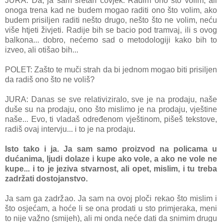
JURA: Da, ja sam sretan čovjek. Radim ono što volim, ali
onoga trena kad ne budem mogao raditi ono što volim, ako
budem prisiljen raditi nešto drugo, nešto što ne volim, neću
više htjeti živjeti. Radije bih se bacio pod tramvaj, ili s ovog
balkona... dobro, nećemo sad o metodologiji kako bih to
izveo, ali otišao bih...
POLET: Zašto te muči strah da bi jednom mogao biti prisiljen
da radiš ono što ne voliš?
JURA: Danas se sve relativiziralo, sve je na prodaju, naše
duše su na prodaju, ono što mislimo je na prodaju, vještine
naše... Evo, ti vladaš određenom vještinom, pišeš tekstove,
radiš ovaj intervju... i to je na prodaju.
Isto tako i ja. Ja sam samo proizvod na policama u
dućanima, ljudi dolaze i kupe ako vole, a ako ne vole ne
kupe... i to je jeziva stvarnost, ali opet, mislim, i tu treba
zadržati dostojanstvo.
Ja sam ga zadržao. Ja sam na ovoj ploči rekao što mislim i
što osjećam, a hoće li se ona prodati u sto primjeraka, meni
to nije važno (smijeh), ali mi onda neće dati da snimim drugu