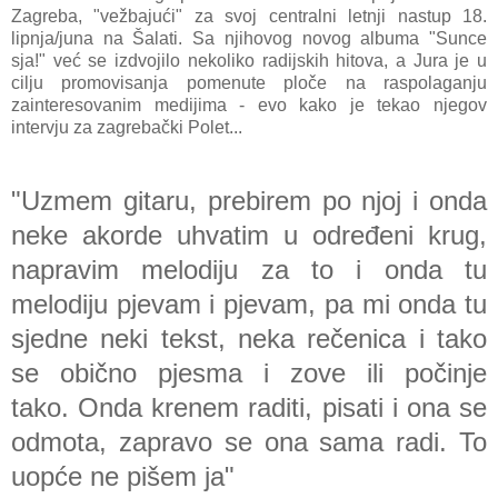
Zagreba, "vežbajući" za svoj centralni letnji nastup 18.
lipnja/juna na Šalati. Sa njihovog novog albuma "Sunce
sja!" već se izdvojilo nekoliko radijskih hitova, a Jura je u
cilju promovisanja pomenute ploče na raspolaganju
zainteresovanim medijima - evo kako je tekao njegov
intervju za zagrebački Polet...
"Uzmem gitaru, prebirem po njoj i onda
neke akorde uhvatim u određeni krug,
napravim melodiju za to i onda tu
melodiju pjevam i pjevam, pa mi onda tu
sjedne neki tekst, neka rečenica i tako
se obično pjesma i zove ili počinje
tako. Onda krenem raditi, pisati i ona se
odmota, zapravo se ona sama radi. To
uopće ne pišem ja"