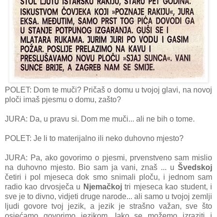
POLET: Dom te muči? Pričaš o domu u tvojoj glavi, na novoj
ploči imaš pjesmu o domu, zašto?
JURA: Da, u pravu si. Dom me muči... ali ne bih o tome.
POLET: Je li to materijalno ili neko duhovno mjesto?
JURA: Pa, ako govorimo o pjesmi, prvenstveno sam mislio
na duhovno mjesto. Bio sam ja vani, znaš ... u
Švedskoj
četiri i pol mjeseca dok smo snimali ploču, i jednom sam
radio kao drvosječa u
Njemačkoj
tri mjeseca kao student, i
sve je to divno, vidjeti druge narode... ali samo u tvojoj zemlji
ljudi govore tvoj jezik, a jezik je strašno važan, sve što
osjećamo govorimo jezikom. Iako se možemo izraziti i