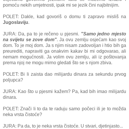
pomoću nekih umjetnosti, ipak mi se jezik čini najbitnijim.
POLET: Dakle, kad govoriš o domu ti zapravo misliš na
Jugoslaviju
.
JURA: Da, pa to je rečeno u pjesmi.
"Samo jedno mjesto
na svijetu se zove dom"
. Ja ovu zemlju osjećam kao svoj
dom. To je moj dom. Ja s njim nisam zadovoljan i htio bih ga
preurediti, napraviti ga onakvim kakav bi mi odgovarao, ali
nemam mogućnosti. Ja volim ovu zemlju, ali iz poštovanja
prema njoj ne mogu mirno gledati što se s njom zbiva.
POLET: Bi li zaista dao milijardu dinara za sekundu prvog
poljupca?
JURA: Kao što u pjesmi kažem? Pa, kad bih imao milijardu
dinara.
POLET: Znači li to da te raduju samo počeci ili je to možda
neka vrsta čistoće?
JURA: Pa da, to je neka vrsta čistoće. U stvari, djetinjasto...