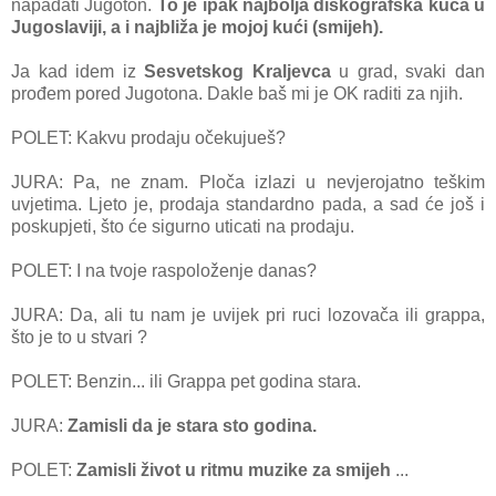
napadati Jugoton.
To je ipak najbolja diskografska kuća u
Jugoslaviji, a i najbliža je mojoj kući (smijeh).
Ja kad idem iz
Sesvetskog Kraljevca
u grad, svaki dan
prođem pored Jugotona. Dakle baš mi je OK raditi za njih.
POLET: Kakvu prodaju očekujueš?
JURA: Pa, ne znam. Ploča izlazi u nevjerojatno teškim
uvjetima. Ljeto je, prodaja standardno pada, a sad će još i
poskupjeti, što će sigurno uticati na prodaju.
POLET: I na tvoje raspoloženje danas?
JURA: Da, ali tu nam je uvijek pri ruci lozovača ili grappa,
što je to u stvari ?
POLET: Benzin... ili Grappa pet godina stara.
JURA:
Zamisli da je stara sto godina.
POLET:
Zamisli život u ritmu muzike za smijeh
...