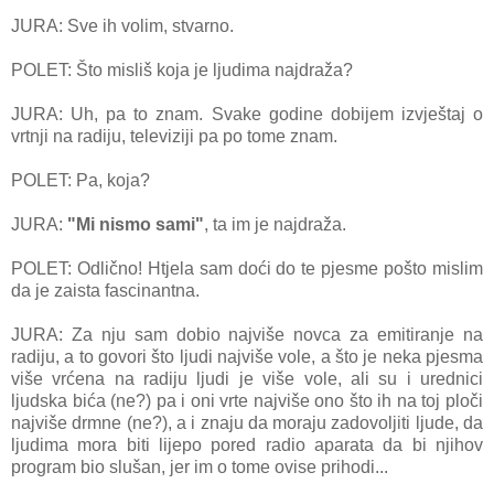
JURA: Sve ih volim, stvarno.
POLET: Što misliš koja je ljudima najdraža?
JURA: Uh, pa to znam. Svake godine dobijem izvještaj o
vrtnji na radiju, televiziji pa po tome znam.
POLET: Pa, koja?
JURA:
"Mi nismo sami"
, ta im je najdraža.
POLET: Odlično! Htjela sam doći do te pjesme pošto mislim
da je zaista fascinantna.
JURA: Za nju sam dobio najviše novca za emitiranje na
radiju, a to govori što ljudi najviše vole, a što je neka pjesma
više vrćena na radiju ljudi je više vole, ali su i urednici
ljudska bića (ne?) pa i oni vrte najviše ono što ih na toj ploči
najviše drmne (ne?), a i znaju da moraju zadovoljiti ljude, da
ljudima mora biti lijepo pored radio aparata da bi njihov
program bio slušan, jer im o tome ovise prihodi...