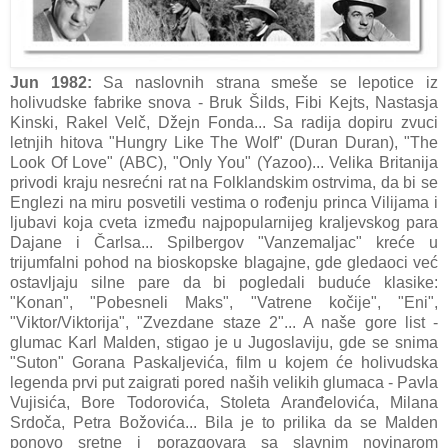
Jun 1982:
Sa naslovnih strana smeše se lepotice iz
holivudske fabrike snova - Bruk Šilds, Fibi Kejts, Nastasja
Kinski, Rakel Velč, Džejn Fonda... Sa radija dopiru zvuci
letnjih hitova "Hungry Like The Wolf" (Duran Duran), "The
Look Of Love" (ABC), "Only You" (Yazoo)... Velika Britanija
privodi kraju nesrećni rat na Folklandskim ostrvima, da bi se
Englezi na miru posvetili vestima o rođenju princa Vilijama i
ljubavi koja cveta između najpopularnijeg kraljevskog para
Dajane i Čarlsa... Spilbergov "Vanzemaljac" kreće u
trijumfalni pohod na bioskopske blagajne, gde gledaoci već
ostavljaju silne pare da bi pogledali buduće klasike:
"Konan", "Pobesneli Maks", "Vatrene kočije", "Eni",
"Viktor/Viktorija", "Zvezdane staze 2"... A naše gore list -
glumac Karl Malden, stigao je u Jugoslaviju, gde se snima
"Suton" Gorana Paskaljevića, film u kojem će holivudska
legenda prvi put zaigrati pored naših velikih glumaca - Pavla
Vujisića, Bore Todorovića, Stoleta Aranđelovića, Milana
Srdoča, Petra Božovića... Bila je to prilika da se Malden
ponovo sretne i porazgovara sa slavnim novinarom