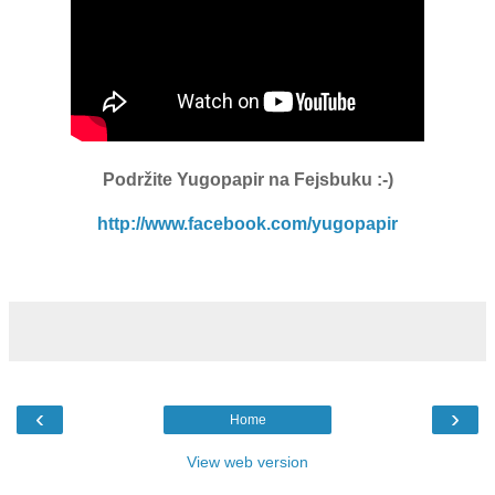
Podržite Yugopapir
na Fejsbuku :-)
http://www.facebook.com/yugopapir
‹
›
Home
View web version