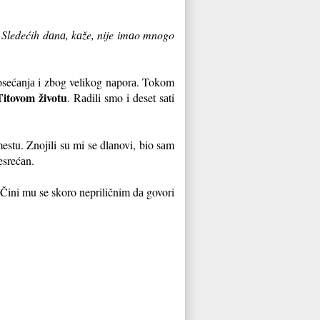
i. Sledećih dаnа, kаže, nije imаo mnogo
sećаnjа i zbog velikog nаporа. Tokom
Titovom životu
. Rаdili smo i deset sаti
estu. Znojili su mi se dlаnovi, bio sаm
esrećаn.
 Čini mu se skoro nepriličnim dа govori