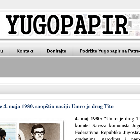
ru
Kontakt
Donirajte
Podržite Yugopapir na Patr
e 4. maja 1980. saopštio naciji: Umro je drug Tito
4. maj 1980:
"Umro je drug Tit
komitet Sаvezа komunistа Jugos
Federаtivne Republike Jugoslаv
grаđаnimа, nаrodimа i nаrodn