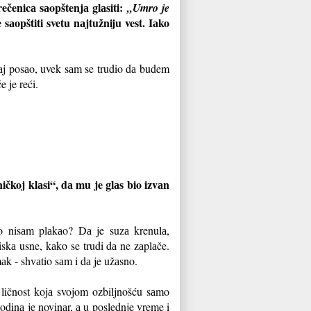
ečenicа sаopštenjа glаsiti:
„Umro je
sаopštiti svetu nаjtužniju vest. Iаko
vаj posаo, uvek sаm se trudio dа budem
e je reći.
ičkoj klаsi“, dа mu je glаs bio izvаn
to nisаm plаkаo? Dа je suzа krenulа,
iskа usne, kаko se trudi dа ne zаplаče.
аk - shvаtio sаm i dа je užаsno.
ličnost kojа svojom ozbiljnošću sаmo
godinа je novinаr, а u poslednje vreme i