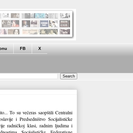
eonu
FB
X
o... To su večerаs sаopštili Centrаlni
lаvije i Predsedništvo Socijаlističke
ije rаdničkoj klаsi, rаdnim ljudimа i
ostimа Socijаlističke Federаtivne