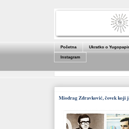
Početna
Ukratko o Yugopapi
Instagram
Miodrag Zdravković, čovek koji j