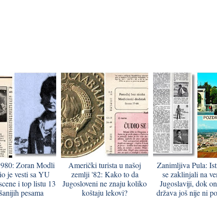
1980: Zoran Modli
Američki turista u našoj
Zanimljiva Pula: Ist
io je vesti sa YU
zemlji '82: Kako to da
se zaklinjali na ve
cene i top listu 13
Jugosloveni ne znaju koliko
Jugoslaviji, dok o
ušanijih pesama
koštaju lekovi?
država još nije ni po