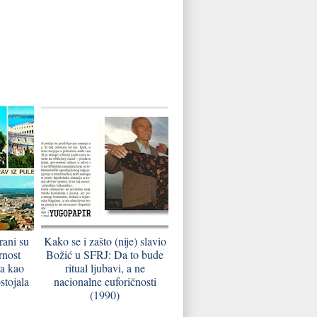
rani su
Kako se i zašto (nije) slavio
rnost
Božić u SFRJ: Da to bude
na kao
ritual ljubavi, a ne
stojala
nacionalne euforičnosti
(1990)