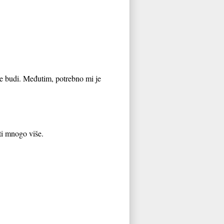
e budi. Međutim, potrebno mi je
ti mnogo više.