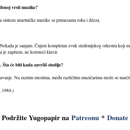
đenoj vrsti muzike?
ja sintezu umetničke muzike sa primesama roka i džeza.
 Nekada je sanjam. Čujem kompletan zvuk simfonijskog orkestra koji m
 je zapišem, ne koristeći klavir.
 Šta će biti kada završiš studije?
ršavanje. Na raznim mestima, među različitim muzičarima može se nauči
 1984.)
Podržite Yugopapir na
Patreonu
*
Donate