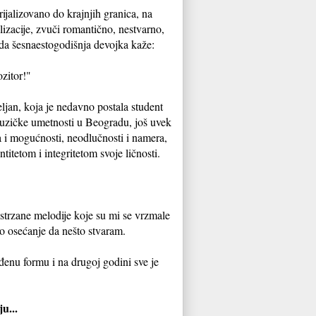
ijalizovano do krajnjih granica, na
izacije, zvuči romantično, nestvarno,
da šesnaestogodišnja devojka kaže:
zitor!"
ljan, koja je nedavno postala student
uzičke umetnosti u Beogradu, još uvek
a i mogućnosti, neodlučnosti i namera,
ntitetom i integritetom svoje ličnosti.
astrzane melodije koje su mi se vrzmale
no osećanje da nešto stvaram.
eđenu formu i na drugoj godini sve je
u...