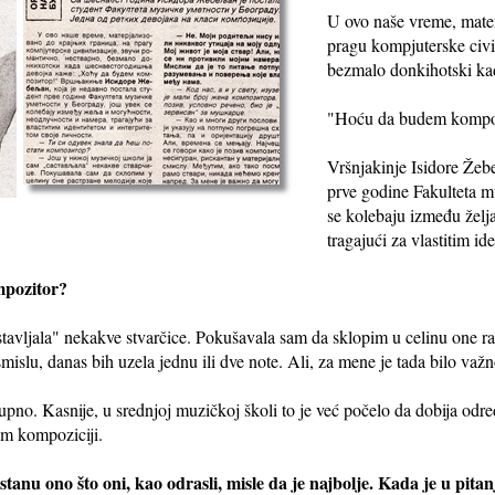
U ovo naše vreme, mater
pragu kompjuterske civil
bezmalo donkihotski ka
"Hoću da budem kompo
Vršnjakinje Isidore Žebe
prve godine Fakulteta m
se kolebaju između želj
tragajući za vlastitim ide
mpozitor?
astavljala" nekakve stvarčice. Pokušavala sam da sklopim u celinu one r
islu, danas bih uzela jednu ili dve note. Ali, za mene je tada bilo važ
upno. Kasnije, u srednjoj muzičkoj školi to je već počelo da dobija odr
im kompoziciji.
stanu ono što oni, kao odrasli, misle da je najbolje. Kada je u pitanj