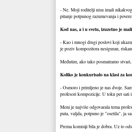
- Ne. Moji roditelji nisu imali nikakvo
pitanje potpunog razumevanja i pover
Kod nas, a i u svetu, izuzetno je ma
- Kao i mnogi drugi poslovi koji ukazu
je poziv kompozitora nesiguran, riska
Međutim, ako tako posmatramo stvari, 
Koliko je konkurisalo na klasi za k
- Osmoro i primljeno je nas dvoje. Sam
profesori kompozicije. U toku pet sat
Meni je najviše odgovarala tema profes
puta, valjda, potpuno je "osetila", ja
Prema komisiji bila je dobra. Uz to ods