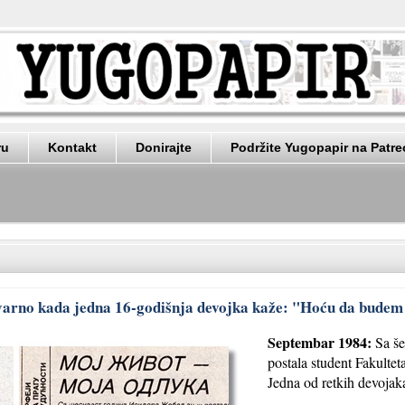
ru
Kontakt
Donirajte
Podržite Yugopapir na Patr
stvarno kada jedna 16-godišnja devojka kaže: "Hoću da bude
Septembar 1984:
Sa še
postala student Fakulte
Jedna od retkih devojak