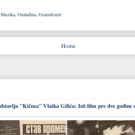
,
Muzika
,
Omladina
,
Osamdesete
Home
stavlja "Kičma" Vlatka Gilića: Isti film pre dve godine 