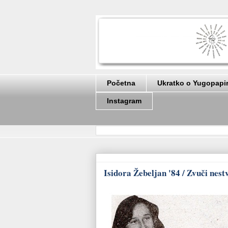
Početna
Ukratko o Yugopapi
Instagram
Isidora Žebeljan '84 / Zvuči ne