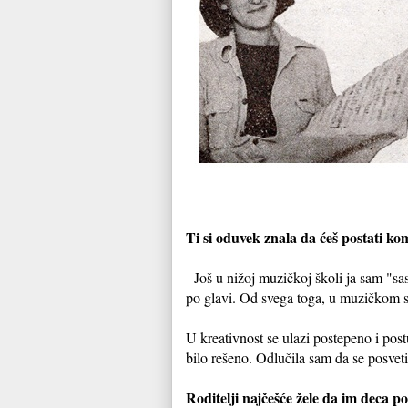
Ti si oduvek znala da ćeš postati ko
- Još u nižoj muzičkoj školi ja sam "s
po glavi. Od svega toga, u muzičkom sm
U kreativnost se ulazi postepeno i post
bilo rešeno. Odlučila sam da se posvet
Roditelji najčešće žele da im deca po