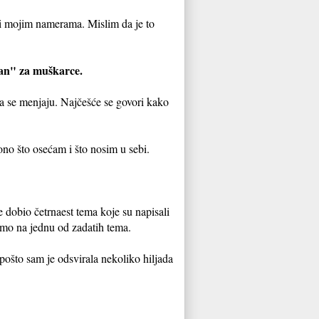
vili mojim namerama. Mislim da je to
isan" za muškarce.
na se menjaju. Najčešće se govori kako
o što osećam i što nosim u sebi.
 dobio četrnaest tema koje su napisali
ćemo na jednu od zadatih tema.
pošto sam je odsvirala nekoliko hiljada