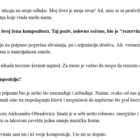
g uticaja na moju odluku. Moj život je moja stvar! Ali, nisu se ni proti
enja koje vlada među nama.
li broj žena kompozitora. Taj poziv, uslovno rečeno, bio je "rezerv
ju na potpuno pogrešna shvatanja, pa i orijentaciju društva. Ali, vreme
ntan u materijalnom smislu.
nikada nećemo krenuti napred. Za mene je važno da mogu da izrazim on
ompoziciju?
 prijemni bio je nešto što iznenađuje i uzbuđuje. Naime, svako od nas je
i imali smo na raspolaganju klavir i mogućnost da napišemo što god ho
ora Aleksandra Obradovića. Imala je u sebi nešto robusno, energično i 
 sam sa lakoćom završila jednu manju muzičku formu.
virala sam im i tri svoje kompozicije. I to im se dopalo.