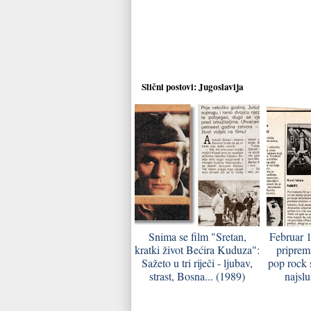
Slični postovi:
Jugoslavija
Snima se film "Sretan,
Februar 
kratki život Bećira Kuduza":
priprem
Sažeto u tri riječi - ljubav,
pop rock s
strast, Bosna... (1989)
najsl