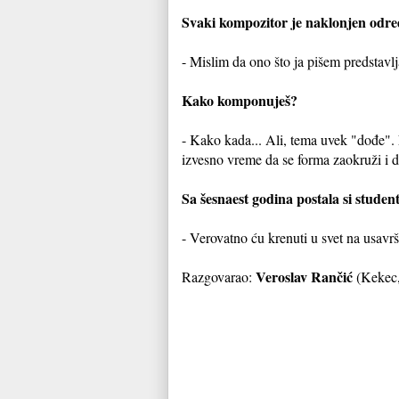
Svaki kompozitor je naklonjen odre
- Mislim da ono što ja pišem predstavl
Kako komponuješ?
- Kako kada... Ali, tema uvek "dođe".
izvesno vreme da se forma zaokruži i da
Sa šesnaest godina postala si student.
- Verovatno ću krenuti u svet na usav
Veroslav Rančić
Razgovarao:
(Kekec,