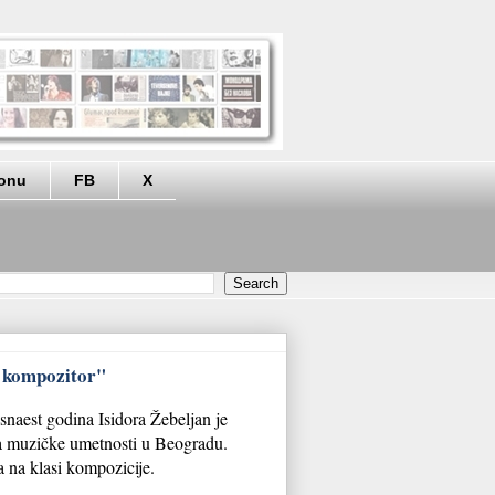
eonu
FB
X
m kompozitor"
snaest godina Isidora Žebeljan je
ta muzičke umetnosti u Beogradu.
a na klasi kompozicije.