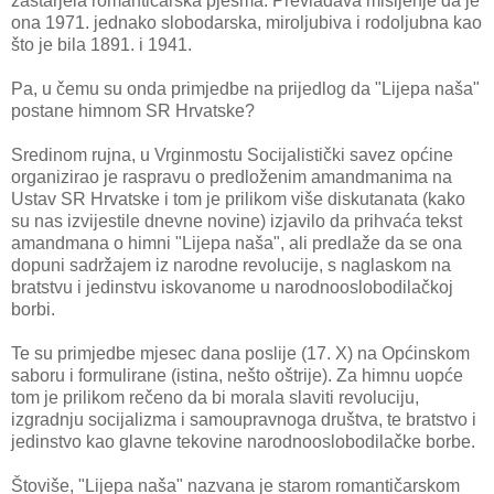
zastarjela romantičarska pjesma. Prevladava mišljenje da je
ona 1971. jednako slobodarska, miroljubiva i rodoljubna kao
što je bila 1891. i 1941.
Pa, u čemu su onda primjedbe na prijedlog da "Lijepa naša"
postane himnom SR Hrvatske?
Sredinom rujna, u Vrginmostu Socijalistički savez općine
organizirao je raspravu o predloženim amandmanima na
Ustav SR Hrvatske i tom je prilikom više diskutanata (kako
su nas izvijestile dnevne novine) izjavilo da prihvaća tekst
amandmana o himni "Lijepa naša", ali predlaže da se ona
dopuni sadržajem iz narodne revolucije, s naglaskom na
bratstvu i jedinstvu iskovanome u narodnooslobodilačkoj
borbi.
Te su primjedbe mjesec dana poslije (17. X) na Općinskom
saboru i formulirane (istina, nešto oštrije). Za himnu uopće
tom je prilikom rečeno da bi morala slaviti revoluciju,
izgradnju socijalizma i samoupravnoga društva, te bratstvo i
jedinstvo kao glavne tekovine narodnooslobodilačke borbe.
Štoviše, "Lijepa naša" nazvana je starom romantičarskom