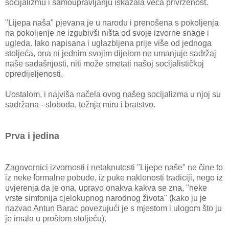
socijalizmu i samoupravljanju iskazala veća privrženost.
"Lijepa naša" pjevana je u narodu i prenošena s pokoljenja
na pokoljenje ne izgubivši ništa od svoje izvorne snage i
ugleda. Iako napisana i uglazbljena prije više od jednoga
stoljeća, ona ni jednim svojim dijelom ne umanjuje sadržaj
naše sadašnjosti, niti može smetati našoj socijalističkoj
opredijeljenosti.
Uostalom, i najviša načela ovog našeg socijalizma u njoj su
sadržana - sloboda, težnja miru i bratstvo.
Prva i jedina
Zagovornici izvornosti i netaknutosti "Lijepe naše" ne čine to
iz neke formalne pobude, iz puke naklonosti tradiciji, nego iz
uvjerenja da je ona, upravo onakva kakva se zna, "neke
vrste simfonija cjelokupnog narodnog života" (kako ju je
nazvao Antun Barac povezujući je s mjestom i ulogom što ju
je imala u prošlom stoljeću).