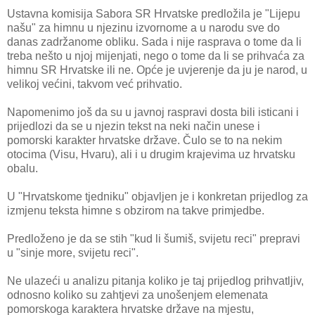
Ustavna komisija Sabora SR Hrvatske predložila je "Lijepu
našu" za himnu u njezinu izvornome a u narodu sve do
danas zadržanome obliku. Sada i nije rasprava o tome da li
treba nešto u njoj mijenjati, nego o tome da li se prihvaća za
himnu SR Hrvatske ili ne. Opće je uvjerenje da ju je narod, u
velikoj većini, takvom već prihvatio.
Napomenimo još da su u javnoj raspravi dosta bili isticani i
prijedlozi da se u njezin tekst na neki način unese i
pomorski karakter hrvatske države. Čulo se to na nekim
otocima (Visu, Hvaru), ali i u drugim krajevima uz hrvatsku
obalu.
U "Hrvatskome tjedniku" objavljen je i konkretan prijedlog za
izmjenu teksta himne s obzirom na takve primjedbe.
Predloženo je da se stih "kud li šumiš, svijetu reci" prepravi
u "sinje more, svijetu reci".
Ne ulazeći u analizu pitanja koliko je taj prijedlog prihvatljiv,
odnosno koliko su zahtjevi za unošenjem elemenata
pomorskoga karaktera hrvatske države na mjestu,