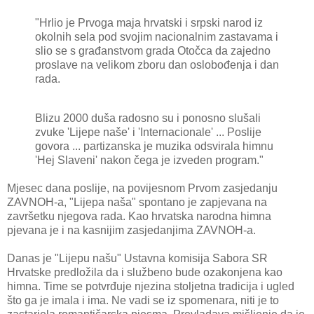
"Hrlio je Prvoga maja hrvatski i srpski narod iz
okolnih sela pod svojim nacionalnim zastavama i
slio se s građanstvom grada Otočca da zajedno
proslave na velikom zboru dan oslobođenja i dan
rada.
Blizu 2000 duša radosno su i ponosno slušali
zvuke 'Lijepe naše' i 'Internacionale' ... Poslije
govora ... partizanska je muzika odsvirala himnu
'Hej Slaveni' nakon čega je izveden program."
Mjesec dana poslije, na povijesnom Prvom zasjedanju
ZAVNOH-a, "Lijepa naša" spontano je zapjevana na
završetku njegova rada. Kao hrvatska narodna himna
pjevana je i na kasnijim zasjedanjima ZAVNOH-a.
Danas je "Lijepu našu" Ustavna komisija Sabora SR
Hrvatske predložila da i službeno bude ozakonjena kao
himna. Time se potvrđuje njezina stoljetna tradicija i ugled
što ga je imala i ima. Ne vadi se iz spomenara, niti je to