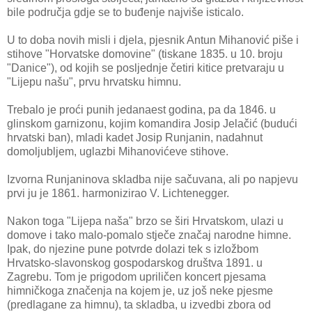
bile područja gdje se to buđenje najviše isticalo.
U to doba novih misli i djela, pjesnik Antun Mihanović piše i
stihove "Horvatske domovine" (tiskane 1835. u 10. broju
"Danice"), od kojih se posljednje četiri kitice pretvaraju u
"Lijepu našu", prvu hrvatsku himnu.
Trebalo je proći punih jedanaest godina, pa da 1846. u
glinskom garnizonu, kojim komandira Josip Jelačić (budući
hrvatski ban), mladi kadet Josip Runjanin, nadahnut
domoljubljem, uglazbi Mihanovićeve stihove.
Izvorna Runjaninova skladba nije sačuvana, ali po napjevu
prvi ju je 1861. harmonizirao V. Lichtenegger.
Nakon toga "Lijepa naša" brzo se širi Hrvatskom, ulazi u
domove i tako malo-pomalo stječe značaj narodne himne.
Ipak, do njezine pune potvrde dolazi tek s izložbom
Hrvatsko-slavonskog gospodarskog društva 1891. u
Zagrebu. Tom je prigodom upriličen koncert pjesama
himničkoga značenja na kojem je, uz još neke pjesme
(predlagane za himnu), ta skladba, u izvedbi zbora od