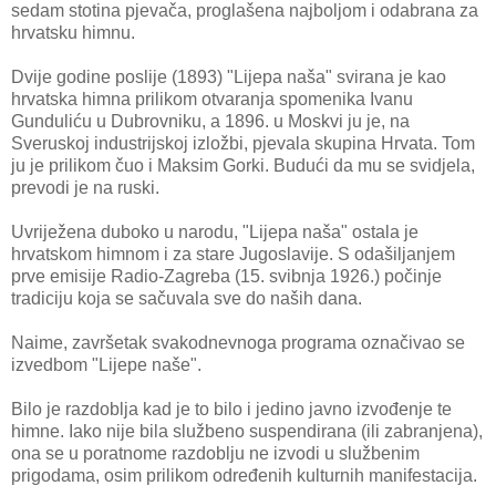
sedam stotina pjevača, proglašena najboljom i odabrana za
hrvatsku himnu.
Dvije godine poslije (1893) "Lijepa naša" svirana je kao
hrvatska himna prilikom otvaranja spomenika Ivanu
Gunduliću u Dubrovniku, a 1896. u Moskvi ju je, na
Sveruskoj industrijskoj izložbi, pjevala skupina Hrvata. Tom
ju je prilikom čuo i Maksim Gorki. Budući da mu se svidjela,
prevodi je na ruski.
Uvriježena duboko u narodu, "Lijepa naša" ostala je
hrvatskom himnom i za stare Jugoslavije. S odašiljanjem
prve emisije Radio-Zagreba (15. svibnja 1926.) počinje
tradiciju koja se sačuvala sve do naših dana.
Naime, završetak svakodnevnoga programa označivao se
izvedbom "Lijepe naše".
Bilo je razdoblja kad je to bilo i jedino javno izvođenje te
himne. Iako nije bila službeno suspendirana (ili zabranjena),
ona se u poratnome razdoblju ne izvodi u službenim
prigodama, osim prilikom određenih kulturnih manifestacija.