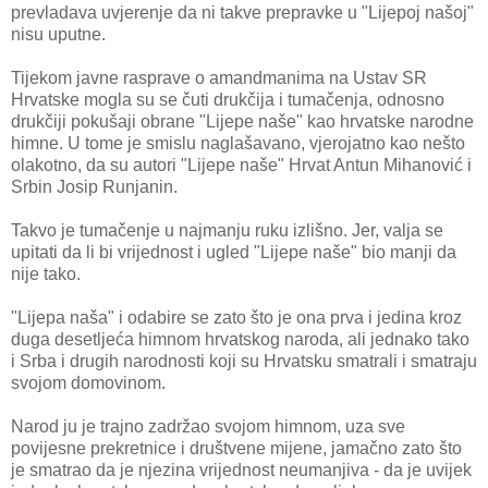
prevladava uvjerenje da ni takve prepravke u "Lijepoj našoj"
nisu uputne.
Tijekom javne rasprave o amandmanima na Ustav SR
Hrvatske mogla su se čuti drukčija i tumačenja, odnosno
drukčiji pokušaji obrane "Lijepe naše" kao hrvatske narodne
himne. U tome je smislu naglašavano, vjerojatno kao nešto
olakotno, da su autori "Lijepe naše" Hrvat Antun Mihanović i
Srbin Josip Runjanin.
Takvo je tumačenje u najmanju ruku izlišno. Jer, valja se
upitati da li bi vrijednost i ugled "Lijepe naše" bio manji da
nije tako.
"Lijepa naša" i odabire se zato što je ona prva i jedina kroz
duga desetljeća himnom hrvatskog naroda, ali jednako tako
i Srba i drugih narodnosti koji su Hrvatsku smatrali i smatraju
svojom domovinom.
Narod ju je trajno zadržao svojom himnom, uza sve
povijesne prekretnice i društvene mijene, jamačno zato što
je smatrao da je njezina vrijednost neumanjiva - da je uvijek