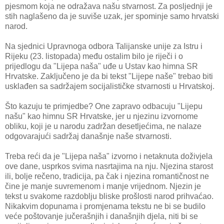
pjesmom koja ne odražava našu stvarnost. Za posljednji je
stih naglašeno da je suviše uzak, jer spominje samo hrvatski
narod.
Na sjednici Upravnoga odbora Talijanske unije za Istru i
Rijeku (23. listopada) među ostalim bilo je riječi i o
prijedlogu da "Lijepa naša" uđe u Ustav kao himna SR
Hrvatske. Zaključeno je da bi tekst "Lijepe naše" trebao biti
usklađen sa sadržajem socijalističke stvarnosti u Hrvatskoj.
Što kazuju te primjedbe? One zapravo odbacuju "Lijepu
našu" kao himnu SR Hrvatske, jer u njezinu izvornome
obliku, koji je u narodu zadržan desetljećima, ne nalaze
odgovarajući sadržaj današnje naše stvarnosti.
Treba reći da je "Lijepa naša" izvorno i netaknuta doživjela
ove dane, usprkos svima nasrtajima na nju. Njezina starost
ili, bolje rečeno, tradicija, pa čak i njezina romantičnost ne
čine je manje suvremenom i manje vrijednom. Njezin je
tekst u svakome razdoblju bliske prošlosti narod prihvaćao.
Nikakvim dopunama i promjenama tekstu ne bi se budilo
veće poštovanje jučerašnjih i današnjih djela, niti bi se