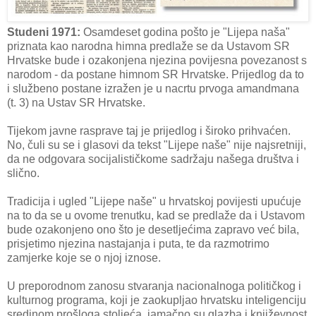
Studeni 1971:
Osamdeset godina pošto je "Lijepa naša"
priznata kao narodna himna predlaže se da Ustavom SR
Hrvatske bude i ozakonjena njezina povijesna povezanost s
narodom - da postane himnom SR Hrvatske. Prijedlog da to
i službeno postane izražen je u nacrtu prvoga amandmana
(t. 3) na Ustav SR Hrvatske.
Tijekom javne rasprave taj je prijedlog i široko prihvaćen.
No, čuli su se i glasovi da tekst "Lijepe naše" nije najsretniji,
da ne odgovara socijalističkome sadržaju našega društva i
slično.
Tradicija i ugled "Lijepe naše" u hrvatskoj povijesti upućuje
na to da se u ovome trenutku, kad se predlaže da i Ustavom
bude ozakonjeno ono što je desetljećima zapravo već bila,
prisjetimo njezina nastajanja i puta, te da razmotrimo
zamjerke koje se o njoj iznose.
U preporodnom zanosu stvaranja nacionalnoga političkog i
kulturnog programa, koji je zaokupljao hrvatsku inteligenciju
sredinom prošloga stoljeća, jamačno su glazba i književnost