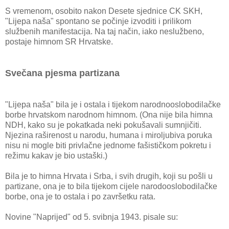
S vremenom, osobito nakon Desete sjednice CK SKH,
"Lijepa naša" spontano se počinje izvoditi i prilikom
službenih manifestacija. Na taj način, iako neslužbeno,
postaje himnom SR Hrvatske.
Svečana pjesma partizana
"Lijepa naša" bila je i ostala i tijekom narodnooslobodilačke
borbe hrvatskom narodnom himnom. (Ona nije bila himna
NDH, kako su je pokatkada neki pokušavali sumnjičiti.
Njezina raširenost u narodu, humana i miroljubiva poruka
nisu ni mogle biti privlačne jednome fašističkom pokretu i
režimu kakav je bio ustaški.)
Bila je to himna Hrvata i Srba, i svih drugih, koji su pošli u
partizane, ona je to bila tijekom cijele narodooslobodilačke
borbe, ona je to ostala i po završetku rata.
Novine "Naprijed" od 5. svibnja 1943. pisale su: