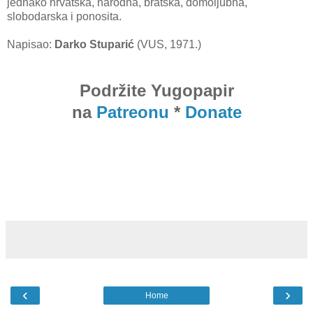
jednako hrvatska, narodna, bratska, domoljubna,
slobodarska i ponosita.
Napisao:
Darko Stuparić
(VUS, 1971.)
Podržite Yugopapir
na
Patreonu
*
Donate
‹
›
Home